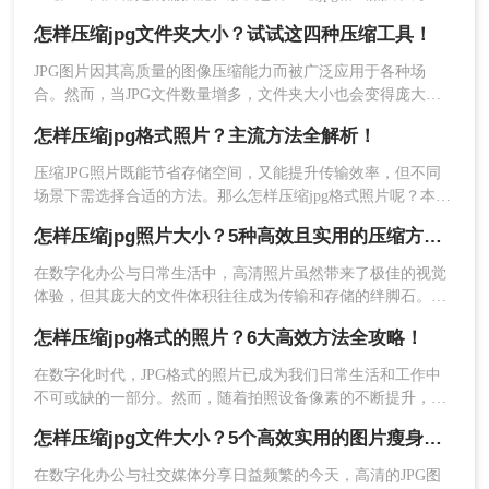
呢？本文提供小白到进阶的全套解决方案，附操作截图和避坑
怎样压缩jpg文件夹大小？试试这四种压缩工具！
指南，帮你5分钟内学会专业级压缩技巧。
JPG图片因其高质量的图像压缩能力而被广泛应用于各种场
合。然而，当JPG文件数量增多，文件夹大小也会变得庞大，
这可能会给存储和传输带来不便。那么怎样压缩jpg文件夹大小
怎样压缩jpg格式照片？主流方法全解析！
呢？本文将介绍四种实用的JPG文件夹压缩方法，帮助您轻松
减小JPG文件夹的大小。
压缩JPG照片既能节省存储空间，又能提升传输效率，但不同
5、压缩完成点击下载即可。
场景下需选择合适的方法。那么怎样压缩jpg格式照片呢？本文
实测效果：4000x3000照片（3.2MB）→ 压缩后仅
整理4类实用方案，涵盖从新手到专业用户的需求，每类方法均
怎样压缩jpg照片大小？5种高效且实用的压缩方法详解！
780KB，画质无明显损失
提供详细操作指南与避坑建议。
在数字化办公与日常生活中，高清照片虽然带来了极佳的视觉
方法三：专业级无损压缩（摄影师专用）
体验，但其庞大的文件体积往往成为传输和存储的绊脚石。无
论是发送电子邮件时的附件大小限制，还是上传至各类报名系
怎样压缩jpg格式的照片？6大高效方法全攻略！
推荐工具
：Caesium（免费开源）
统、办公平台时的容量门槛，亦或是手机相册空间告急，怎样
核心优势：
可视化画质对比窗口批量处理保留EXIF
压缩jpg照片大小始终是许多用户面临的常见难题。
在数字化时代，JPG格式的照片已成为我们日常生活和工作中
信息支持预设压缩方案
不可或缺的一部分。然而，随着拍照设备像素的不断提升，照
操作流程：
片文件体积也越来越大，这给存储、传输和分享带来了诸多不
怎样压缩jpg文件大小？5个高效实用的图片瘦身方法全解析！
便。那么，怎样压缩jpg格式的照片才能既减小体积又不损失画
1、拖拽图片到软件界面
质呢？本文将从专业经验出发，为您详细介绍6种实测有效的压
在数字化办公与社交媒体分享日益频繁的今天，高清的JPG图
缩方案。