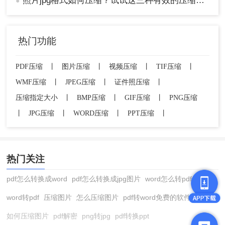
照片jpg格式如何压缩？试试这三种有效的压缩方法！
●
分辨率陷阱：切勿盲目缩小尺寸：证件照要求
300dpi，压缩时取消勾选"调整分辨率"
热门功能
色彩空间坑：手机照片多为Display P3色域，转换
为sRGB可缩小15%体积（Photoshop保存时勾选"转
PDF压缩
丨
图片压缩
丨
视频压缩
丨
TIF压缩
丨
换为sRGB"）
二次压缩灾难：已压缩的JPG再次压缩会急剧劣
WMF压缩
丨
JPEG压缩
丨
证件照压缩
丨
化，建议保存PSD/GIMP原始文件
压缩指定大小
丨
BMP压缩
丨
GIF压缩
丨
PNG压缩
丨
JPG压缩
丨
WORD压缩
丨
PPT压缩
丨
压缩效果对比表（以6MB单反原片为例）
压缩方式
文件体积
可用场景
画质损失
微信发送
198KB
临时聊天
★★★☆☆
热门关注
在线压缩工具
1.2MB
普通文档插入
★☆☆☆☆
Caesium压缩85%
2.8MB
商业印刷
★☆☆☆☆
pdf怎么转换成word
pdf怎么转换成jpg图片
word怎么转pdf
Python脚本75%
1.5MB
网页配图
★★☆☆☆
word转pdf
压缩图片
怎么压缩图片
pdf转word免费的软件
直接改后缀为zip
5.9MB*
无效操作！
—
（*注：修改后缀不会真正压缩，反而导致文件损
如何压缩图片
pdf解密
png转jpg
pdf转换ppt
坏）