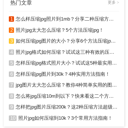
热门文章
更多 >
1
怎么样压缩jpg照片到1mb？分享二种压缩方法！
2
照片jpg太大怎么压缩？5个方法压缩jpg！
3
如何压缩jpg图片的大小？分享6个方法压缩jpg！
4
照片jpg格式如何压缩？试试这三种有效的压缩方法！
5
怎样压缩jpg格式照片大小？试试这5种最实用的JPG压缩方法！
6
怎样压缩jpg图片到30k？4种实用方法指南！
2、在Network标签找到图片文件
7
jpg图片太大怎么压缩？教你4种简单实用的图片压缩方法
3、右键点击 → 【Save for Overrides】
4、本地修改后自动生成压缩版本
8
怎么将jpg压缩10m到以下？快来看这二个方法 ！
进阶技巧：在Sources面板直接调整quality参数（0-
100）
9
怎样把jpg图片压缩200k？这2种压缩方法超级好用！
10
照片jpg如何压缩到10k？3个常用方法指南！
方法五：Python脚本批量处理（程序员专属）