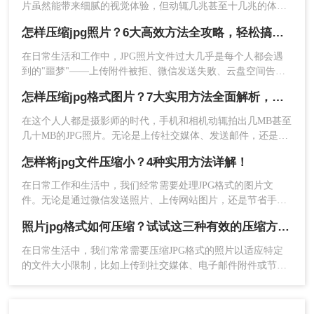
片虽然能带来细腻的视觉体验，但动辄几兆甚至十几兆的体
积，往往会在上传资料、发送邮件或搭建网站时成为“拦路
怎样压缩jpg照片？6大高效方法全攻略，轻松搞定图片瘦身！
虎”。面对“文件过大无法上传”的提示，许多用户都会感到头
疼，迫切想知道怎样压缩jpg文件大小，才能在尽可能不牺牲画
在日常生活和工作中，JPG照片文件过大几乎是每个人都会遇
质的前提下，让图片体积大幅“瘦身”。
到的"噩梦"——上传附件被拒、微信发送失败、云盘空间告
2、拖动质量滑块实时预览（建议70-85）
急……怎样压缩JPG照片才能既减小体积又不损失画质？这是
怎样压缩jpg格式图片？7大实用方法全面解析，轻松让图片"瘦身"成功！
3、开启【渐进式加载】优化网页显示
无数用户反复追问的问题。
在这个人人都是摄影师的时代，手机和相机动辄拍出几MB甚至
方法四：浏览器开发者工具压缩法（新媒体小
几十MB的JPG照片。无论是上传社交媒体、发送邮件，还是存
编必学）
储到云端，庞大的文件体积都让人头疼不已。怎样压缩jpg格式
怎样将jpg文件压缩小？4种实用方法详解！
的照片，成了每一位数码用户的必修课。
适用场景：
需要快速获取网页适配尺寸的缩略图
在日常工作和生活中，我们经常需要处理JPG格式的图片文
操作技巧：
件。无论是通过微信发送照片、上传网站图片，还是节省手机
1、Chrome打开图片 → 右键【检查】
存储空间，掌握怎样将jpg文件压缩小的技巧都显得尤为重要。
照片jpg格式如何压缩？试试这三种有效的压缩方法！
本文将详细介绍4种实用的JPG文件压缩方法，帮助您轻松解决
图片过大问题。
在日常生活中，我们常常需要压缩JPG格式的照片以适应特定
的文件大小限制，比如上传到社交媒体、电子邮件附件或节省
存储空间。那么照片jpg格式如何压缩呢？本文将介绍三种有效
的压缩方法。