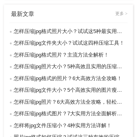
代码示例（需安装Pillow库）
最新文章
更多 >
怎样压缩jpg格式照片大小？试试这5种最实用的JPG压缩方法！
●
怎样压缩jpg文件夹大小？试试这四种压缩工具！
●
怎样压缩jpg格式照片？主流方法全解析！
●
怎样压缩jpg照片大小？5种高效且实用的压缩方法详解！
●
怎样压缩jpg格式的照片？6大高效方法全攻略！
●
核心参数说明
怎样压缩jpg文件大小？5个高效实用的图片瘦身方法全解析！
●
quality
: 推荐70-85（低于60出现明显噪
点）
怎样压缩jpg照片？6大高效方法全攻略，轻松搞定图片瘦身！
●
progressive
: 渐进加载模式（节省5-10%
怎样压缩jpg格式图片？7大实用方法全面解析，轻松让图片"瘦身"成功！
●
体积）
怎样将jpg文件压缩小？4种实用方法详解！
●
三大压缩雷区警示