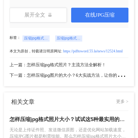
2、点击选择文件上传要压缩的图片。
展开全文 ⇊
在线JPG压缩
标签：
压缩jpg格式照片大小
压缩jpg格式照片
3、图片除了压缩之外还可以转换输出格式哦，压缩
程度也是可以调整的。
本文为原创，转载请注明原网址:
https://pdftoword.55.la/news/12524.html
上一篇：怎样压缩jpg格式照片？主流方法全解析！
下
一篇：怎样压缩jpg图片的大小？6大实战方法，让你的图片"瘦身"成功！
相关文章
更多 >
怎样压缩jpg格式照片大小？试试这5种最实用的JPG压缩方法！
4、图片上传后点击开始转换。
无论是上传证件照、发送微信原图，还是优化网站加载速度，
压缩JPG图片都是刚需技能。那么怎样压缩jpg格式照片大小