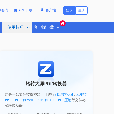
登录
注册
PI咨询
APP下载
客户端
使用技巧
客户端下载
转转大师PDF转换器
这是一款文件转换神器，可进行
PDF转Word
，
PDF转
PPT
，
PDF转Excel
，
PDF转CAD
，
PDF压缩
等文件格
式转换功能