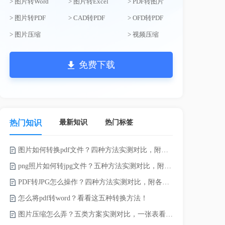
> 图片转Word
> 图片转Excel
> PDF转图片
> 图片转PDF
> CAD转PDF
> OFD转PDF
> 图片压缩
> 视频压缩
免费下载
最新知识
热门标签
热门知识
图片如何转换pdf文件？四种方法实测对比，附各场景最优选！
电脑上doc怎
png照片如何转jpg文件？五种方法实测对比，附各场景最优选!！
如何将word
PDF转JPG怎么操作？四种方法实测对比，附各场景最优选！
word转换成
怎么将pdf转word？看看这五种转换方法！
word如何转
图片压缩怎么弄？五类方案实测对比，一张表看懂怎么选！
word如何转