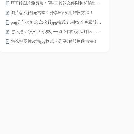
PDF转图片免费用：5种工具的文件限制和输出质量对比！
word转pd
图片怎么转jpg格式？分享5个实用转换方法！
png是什么格式 怎么转jpg格式？5种安全免费转换方法全解析！
pdf太大了
怎么把pdf文件大小变小一点？四种方法对比，一看就懂！
怎么把图片改为jpg格式？分享6种转换的方法！
pdf文件怎