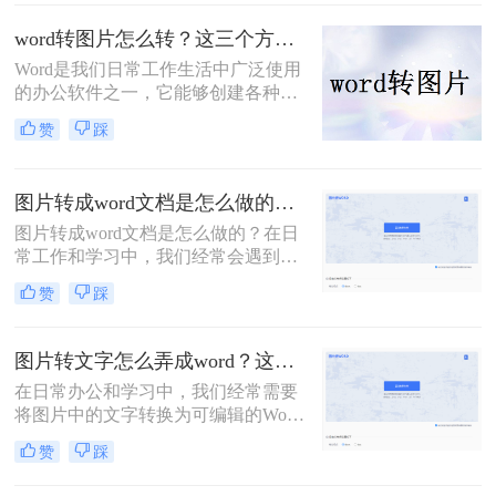
清晰图片呢？本文将介绍二种将Word
文档转换为高清晰图片的有效方法，
word转图片怎么转？这三个方法很高效!
帮助用户轻松应对这一需求。
Word是我们日常工作生活中广泛使用
的办公软件之一，它能够创建各种文
档并进行编辑。有时，我们可能需要
赞
踩
将Word文档转换为图片的形式，以便
在其他场合或平台上使用。本文将为
您详细介绍word转图片怎么转的几种
图片转成word文档是怎么做的？四种方法任你挑选！
方法。
图片转成word文档是怎么做的？在日
常工作和学习中，我们经常会遇到需
要将图片转换成Word文档的情况。在
赞
踩
现代社会，电子文档已经成为了人们
工作和生活中不可缺少的一部分。在
处理文档的过程中，我们常常需要将
图片转文字怎么弄成word？这三个方法了解一下！
图片转换成Word文档。无论是为了编
在日常办公和学习中，我们经常需要
辑图片中的文字内容
将图片中的文字转换为可编辑的Word
文档。这一需求在资料整理、笔记制
赞
踩
作以及信息提取等场景中尤为常见。
那么图片转文字怎么弄成word呢？本