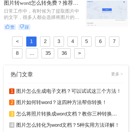
图片转word怎么转免费？推荐三个简单的转换方法！
的文字转换成word吗？不知道的话，
日常工作中，有时候为了提取图片中
就来试试吧。
的文字，很多人都会选择将图片的内
容一个字一个字的录入到Word中，费
赞
踩
时费力不说，还总容易出错。其实想
要将图片转换成可编辑的Word文档，
<
1
2
3
4
5
6
7
还是有很多快速且好用的方法的，今
天就来教大家图片转word怎么转免
8
...
35
36
>
费。
热门文章
更多 >
1
图片怎么生成电子文档？可以试试这三个方法！
2
图片如何转word？这四种方法帮你转换！
3
怎么将照片转换成word文档？教你三种转换方法！
4
图片怎么转化为word文档？5种实用方法详解！