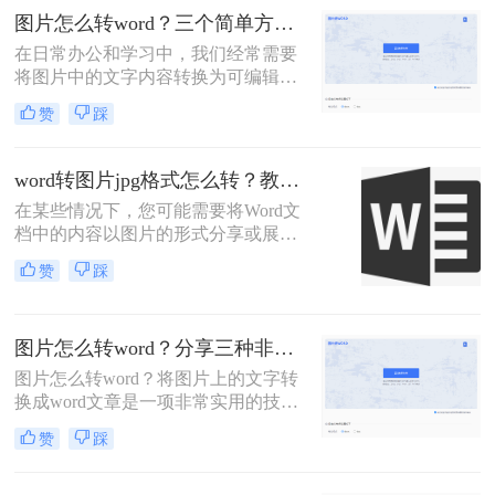
文将介绍几种将图片转文字并弄成
图片怎么转word？三个简单方法让你轻松转换！
Word文档的方法，帮助您轻松实现这
在日常办公和学习中，我们经常需要
一操作。
将图片中的文字内容转换为可编辑的
Word文档。这不仅能帮助我们高效地
赞
踩
整理信息，还能让我们对文字进行进
一步的编辑和修改。那么图片怎么转
word呢？以下将介绍三种识别提取图
word转图片jpg格式怎么转？教你三招轻松转换！
片内容转换为Word的方法。
在某些情况下，您可能需要将Word文
档中的内容以图片的形式分享或展
示。这不仅有助于保护文档内容不被
赞
踩
编辑，还能确保格式的一致性，特别
是在社交平台上分享时。那么word转
图片jpg格式怎么转呢？本文将介绍三
图片怎么转word？分享三种非常方便的方法！
种不同的方法来实现Word文档到JPG
图片的转换。
图片怎么转word？将图片上的文字转
换成word文章是一项非常实用的技
能。无论是整理照片中的文本信息，
赞
踩
还是将印刷材料快速转换成可编辑的
格式，这项技术都能为我们的生活带
来便利。但是你们知道如何把图片中