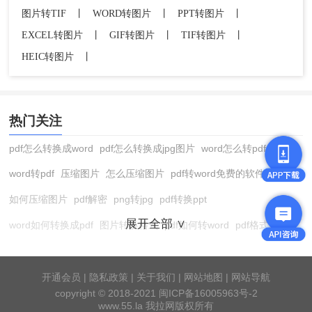
图片转TIF
丨
WORD转图片
丨
PPT转图片
丨
EXCEL转图片
丨
GIF转图片
丨
TIF转图片
丨
HEIC转图片
丨
热门关注
pdf怎么转换成word
pdf怎么转换成jpg图片
word怎么转pdf
word转pdf
压缩图片
怎么压缩图片
pdf转word免费的软件
如何压缩图片
pdf解密
png转jpg
pdf转换ppt
展开全部 ∨
word如何转换成pdf
图片转换格式
pdf如何转word
pdf格式转换
在线pdf转换成word
pdf转图片
pdf怎么转换成jpg图片
图片转pdf
pdf转cad
图片压缩软件
jpg转换成pdf
在线word转pdf
开通会员
|
隐私政策
|
关于我们
|
网站地图
|
网站导航
copyright © 2018-2021 闽ICP备16005963号-2
pdf转word工具
pdf压缩
pdf转word
pdf转ppt
cad版本转换器
www.55.la 我拉网版权所有