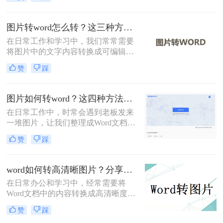
接编辑Word文档的平台上进行分享或
展示。那么word怎么转图片呢？本文
将详细介绍几种将Word文档转换为图
图片转word怎么转？这三种方法学习一下！
片的方法，帮助您轻松实现文档与图
在日常工作和学习中，我们常常需要
片之间的转换。
将图片中的文字内容转换成可编辑的
Word文档。那么图片转word怎么转
赞
踩
呢？为了帮助您轻松实现这一转换，
本文将详细介绍三种常见的图片转
Word的方法。
图片如何转word？这四种方法帮你转换！
在日常工作中，时常会遇到老板发来
一堆图片，让我们整理成Word文档再
发给他的情况！如果图片很少，还可
赞
踩
以一个字一个字敲击键盘整理，如果
需要转换的图片非常多，这个方法就
显得力不从心了！该怎么办呢？下面
word如何转高清晰图片？分享这二个方法！
转转师妹就教大家四个图片如何转
在日常办公和学习中，经常需要将
word方法！
Word文档中的内容转换成高清晰度的
图片格式，以便进行分享、演示或嵌
赞
踩
入到其他文档中。那么word如何转高