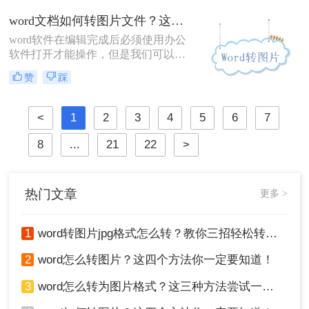
还是有很多快速且好用的方法的，今
word文档如何转图片文件？这三种方法尝试一下！
天就来教大家图片转word怎么转。
word软件在编辑完成后必须使用办公
软件打开才能操作，但是我们可以通
过转换图片的方式，让你在手机上也
赞
踩
能浏览里面的内容，那么具体的流程
是什么呢？今天小编就来分享下word
文档如何转图片文件的方法，希望你
<
1
2
3
4
5
6
7
能够帮助到你解决问题。
8
...
21
22
>
热门文章
更多 >
1
word转图片jpg格式怎么转？教你三招轻松转换！
2
word怎么转图片？这四个方法你一定要知道！
3
word怎么转为图片格式？这三种方法尝试一下！