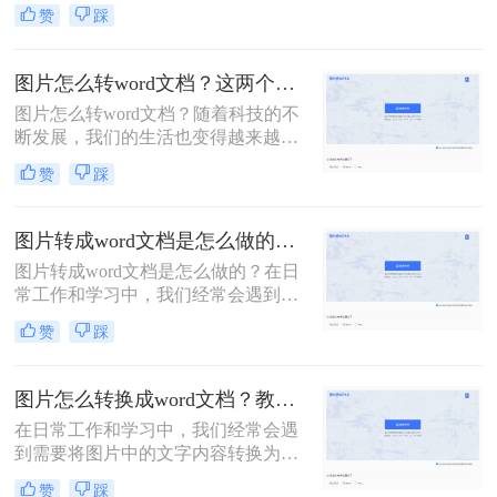
于在社交媒体、网页或其他不支持直
赞
踩
接编辑Word文档的平台上进行分享或
展示。那么word怎么转图片呢？本文
将详细介绍几种将Word文档转换为图
图片怎么转word文档？这两个办法三秒实现图片转文字
片的方法，帮助您轻松实现文档与图
图片怎么转word文档？随着科技的不
片之间的转换。
断发展，我们的生活也变得越来越数
字化。在我们的日常生活中，我们经
赞
踩
常需要将图片转换成Word文档。然
而，这种转换可能需要一些特殊的软
件。
图片转成word文档是怎么做的？四种方法任你挑选！
图片转成word文档是怎么做的？在日
常工作和学习中，我们经常会遇到需
要将图片转换成Word文档的情况。在
赞
踩
现代社会，电子文档已经成为了人们
工作和生活中不可缺少的一部分。在
处理文档的过程中，我们常常需要将
图片怎么转换成word文档？教你3种简单方法！
图片转换成Word文档。无论是为了编
在日常工作和学习中，我们经常会遇
辑图片中的文字内容
到需要将图片中的文字内容转换为
Word文档的情况。这可能是因为图片
赞
踩