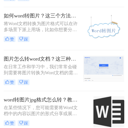
中的文字内容需要编辑、修改或进一
步处理。然而，直接将图片插入Word
文档并不能实现文字内容的编辑，因
如何word转图片？这三个方法能帮助大家!
此我们需要将图片转换成可编辑的
将Word文档转换为图片格式可以在许
Word文档。本文将详细介绍图片怎么
多场景下派上用场，比如你想要分享
转换成word文档的几种方法，并给出
一个没有Word应用程序的设备上的文
具体的操作步骤和注意事项。
赞
踩
档内容，或者你想要将文档内容嵌入
到一个不支持文本编辑的图片容器
中。虽然这个过程可能看起来有些复
图片怎么转word文档？这三种方法，让你操作更加简单！
杂，但实际上有很多简单的方法可以
实现。那么如何word转图片呢？以下
在日常工作和学习中，我们常常会碰
是一些常用的方法，帮助你轻松将
到需要将图片转换为Word文档的需
Word文档转换为图片。
求，而这个过程有时候会让人感到比
赞
踩
较繁琐。那么图片怎么转word文档
呢？为了帮助大家更加便捷地完成这
项任务，本文将介绍三种简单易行的
word转图片jpg格式怎么转？教你三招轻松转换！
方法，让你轻松将图片转换成Word文
在某些情况下，您可能需要将Word文
档。
档中的内容以图片的形式分享或展
示。这不仅有助于保护文档内容不被
赞
踩
编辑，还能确保格式的一致性，特别