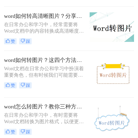
是在社交平台上分享时。那么word转
图片jpg格式怎么转呢？本文将介绍三
word如何转高清晰图片？分享这二个方法！
种不同的方法来实现Word文档到JPG
图片的转换。
在日常办公和学习中，经常需要将
Word文档中的内容转换成高清晰度的
图片格式，以便进行分享、演示或嵌
赞
踩
入到其他文档中。那么word如何转高
清晰图片呢？本文将介绍二种将Word
文档转换为高清晰图片的有效方法，
word如何转图片？这四个方法你一定要知道！
帮助用户轻松应对这一需求。
Word文档在日常办公和学习中扮演着
重要角色，但有时候我们可能需要将
其转换为图片格式以满足特定的需
赞
踩
求。那么word如何转图片呢？本文将
介绍四种将Word文档转换为图片的方
法。
word怎么转图片？教你三种方法！
在日常办公和学习中，有时需要将
Word文档转换为图片格式，以便更好
地进行分享、展示或保存。那么word
赞
踩
怎么转图片呢？本文将介绍三种将