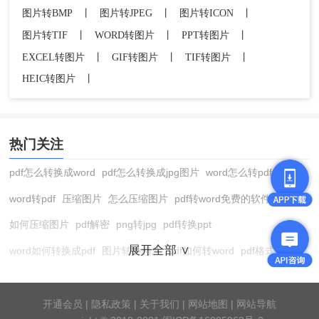
图片转BMP
丨
图片转JPEG
丨
图片转ICON
丨
图片转TIF
丨
WORD转图片
丨
PPT转图片
丨
EXCEL转图片
丨
GIF转图片
丨
TIF转图片
丨
HEIC转图片
丨
热门关注
pdf怎么转换成word
pdf怎么转换成jpg图片
word怎么转pdf
word转pdf
压缩图片
怎么压缩图片
pdf转word免费的软件
如何压缩图片
pdf解密
png转jpg
pdf转换ppt
展开全部 ∨
word如何转换成pdf
图片转换格式
pdf如何转word
pdf格式转换
在线pdf转换成word
pdf转图片
pdf怎么转换成jpg图片
图片转pdf
pdf转cad
图片压缩软件
jpg转换成pdf
在线word转pdf
开通会员
|
隐私政策
|
关于我们
|
网站地图
|
网站导航