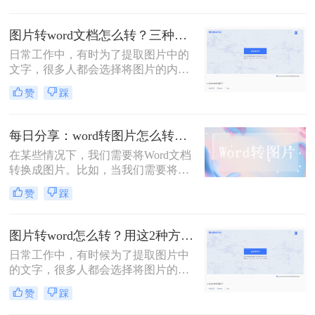
Word文档转换为图片的方法。
图片转word文档怎么转？三种转换图片的方法！
日常工作中，有时为了提取图片中的
文字，很多人都会选择将图片的内容
一个字一个字的录入到Word中，费时
赞
踩
费力不说，还总容易出错。图片转
word文档怎么转？其实想要将图片转
换成可编辑的文字文档，是有不少快
每日分享：word转图片怎么转？三个方法快速转换
速且好用的方法！今天就来教大家三
在某些情况下，我们需要将Word文档
招，让你轻轻松松就能完成文字提取
转换成图片。比如，当我们需要将
~
Word文档用作展示材料或印刷品时，
赞
踩
或者需要保护Word文档的内容不被修
改时，将Word文档转换成图片格式可
以是一种好方法。以下是将Word文档
图片转word怎么转？用这2种方法，3秒图片快速转文字
转换成图片的几种方法：
日常工作中，有时候为了提取图片中
的文字，很多人都会选择将图片的内
容一个字一个字的录入到Word中，费
赞
踩
时费力不说，还总容易出错。其实想
要将图片转换成可编辑的Word文档，