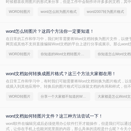
时候都喜欢用图片的形式来分享，但是工作中会制作许许多多的文档，其中就
档，如果我们想要分享文档里面的文字但是又不想文字被改动，那么转换
WORD转图片
word怎么转为图片格式
word2007转为图片格式
的方法，那么word怎么转为图片格式呢？
word怎么转图片？这四个方法你一定要知道！
在日常的工作和学习中，我们时常需要将Word文档转换为图片文件，以便
网页或其他不支持直接编辑Word文档的平台上进行分享或展示。那么wor
本文将详细介绍几种将Word文档转换为图片的方法，帮助您轻松实现文档
WORD转图片
你知道的Word文档转图片方法吗？
换。
word文档如何转换成图片格式？这三个方法大家都在用！
在日常工作和学习中，有时我们可能需要将Word文档转换为图片格式，以
或插入到其他应用中。转换后的图片格式可以保留文档的布局和样式，但
能。那么word文档如何转换成图片格式呢？下面将介绍三种将Word文档
WORD转图片
分享一个大家都不知道的Word文档转图片方法
方法。
word文档如何转图片文件？这三种方法尝试一下！
word软件在编辑完成后必须使用办公软件打开才能操作，但是我们可以通
式，让你在手机上也能浏览里面的内容，那么具体的流程是什么呢？今天