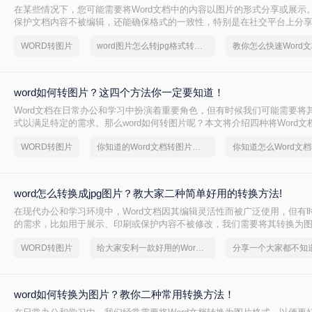
在某些情况下，您可能需要将Word文档中的内容以图片的形式分享或展示
保护文档内容不被编辑，还能确保格式的一致性，特别是在社交平台上分享时
图片jpg格式怎么转呢？本文将介绍三种不同的方法来实现Word文档到JP
WORD转图片
word图片怎么转jpg格式转换器
word如何转图片？这四个方法你一定要知道！
Word文档在日常办公和学习中扮演着重要角色，但有时候我们可能需要将
式以满足特定的需求。那么word如何转图片呢？本文将介绍四种将Word
方法。
WORD转图片
你知道的Word文档转图片方法吗？
word怎么转换成jpg图片？教大家二种简单好用的转换方法!
在现代办公和学习环境中，Word文档因其编辑灵活性而被广泛使用，但有
的需求，比如用于展示、印刷或保护内容不被修改，我们需要将其转换为
JPG格式。JPG作为一种广泛应用的图像格式，具备文件小、易于网络传
WORD转图片
给大家安利一款好用的Word文档转图片软件
合分享和存档。那么word怎么转换成jpg图片呢？本文将介绍两种常用的Wor
法。
word如何转换为图片？教你二种常用转换方法！