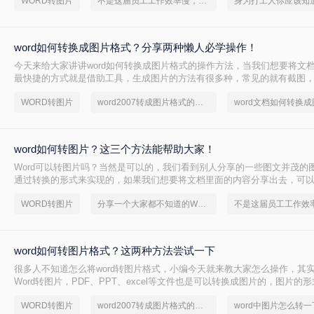
WORD转图片
不是这届员工工作效率慢，是你不会word转图片这一招！
word如何转换成图片格式？分享两种懒人必学操作！
今天来给大家讲讲word如何转换成图片格式的操作方法，当我们想要将文
最快捷的方式就是借助工具，生成图片的方法有很多种，常见的就有截图
限，而且页数多的话，截起来也不方便，所以，如果能直接将word转图片
WORD转图片
word2007转成图片格式的两种方法
word文档如何转换
了，今天就来教会大家这个技巧。
word如何转图片？这三个方法能帮助大家！
Word可以转图片吗？当然是可以的，我们看到别人分享的一些图文并茂的
通过转换的形式来实现的，如果我们想要将文档里面的内容分享出去，可以将
既能正常阅读内容，也十分方便分享，那么word如何转图片呢？下面就来
WORD转图片
分享一个大家都不知道的Word文档转图片方法
word如何转图片格式？这两种方法尝试一下
很多人不知道怎么将word转图片格式，小编今天就来教大家怎么操作，其
Word转图片，PDF、PPT、excel等文件也是可以转换成图片的，图片的
分享和保存，那么word如何转图片格式呢？下面就来给大家详细的说说吧
WORD转图片
word2007转成图片格式的两种方法
word中图片怎么转一