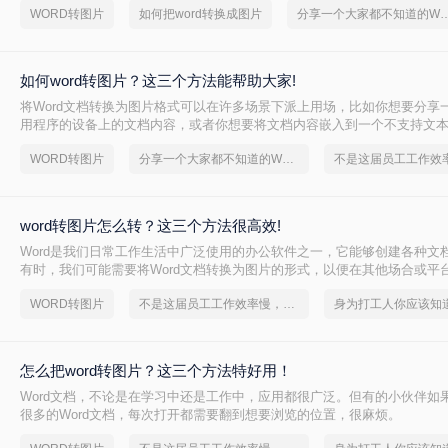
WORD转图片
如何把word转换成图片
分享一个大家都不知道的Word
如何word转图片？这三个方法能帮助大家!
将Word文档转换为图片格式可以在许多场景下派上用场，比如你想要分享一
用程序的设备上的文档内容，或者你想要将文档内容嵌入到一个不支持文
中。虽然这个过程可能看起来有些复杂，但实际上有很多简单的方法可以
WORD转图片
分享一个大家都不知道的Word文档转图片方法
word转图片呢？以下是一些常用的方法，帮助你轻松将Word文档转换为图
word转图片怎么转？这三个方法很高效!
Word是我们日常工作生活中广泛使用的办公软件之一，它能够创建各种文
有时，我们可能需要将Word文档转换为图片的形式，以便在其他场合或平
将为您详细介绍word转图片怎么转的几种方法。
WORD转图片
不是这届员工工作效率慢，是你不会word转图片这一招！
怎么把word转图片？这三个方法特好用！
Word文档，不论是在学习中还是工作中，应用都很广泛。但有的小伙伴如
很多的Word文档，每次打开都需要翻到想要浏览的位置，很麻烦。