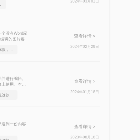
2024年03月01日
文档转图片方法
个没有Word应
查看详情 >
本编辑的图片容器
实现。那么如何
2024年02月29日
不是这届员工工作效率慢，是你不会word转图片这一招！
片。
档并进行编辑。
查看详情 >
台上使用。本文
2024年01月18日
身为打工人你应该知道这款Word文档转图片软件
果遇到一份内容
查看详情 >
2023年08月18日