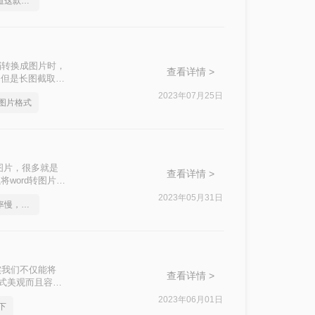
身为打工人你应该知道这款Word文档转图片软件
档转换成图片时，
查看详情 >
，但是长图截取有
那就最方便不过
2023年07月25日
成图片格式
图片，很多就是
查看详情 >
word转图片，
了解一下吧。
2023年05月31日
不是这届员工工作效率慢，是你不会word转图片这一招！
实我们不仅能将
查看详情 >
形式美观而且容易
。
2023年06月01日
下