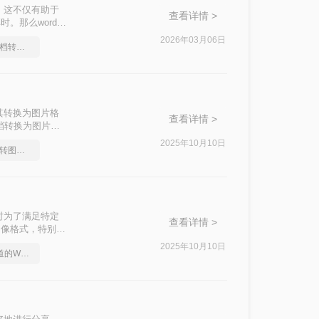
。这不仅有助于
查看详情 >
。那么word转
G图片的转换。
2026年03月06日
教你怎么快速Word文档转图片
其转换为图片格
查看详情 >
文档转换为图片的
2025年10月10日
你知道怎么Word文档转图片吗？
时为了满足特定
查看详情 >
图像格式，特别是
输等特点，非常适
2025年10月10日
分享一个大家都不知道的Word文档转图片方法
d转JPG的方