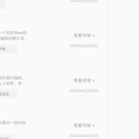
2024年03月01日
文档转图片方法
个没有Word应
查看详情 >
本编辑的图片容器
实现。那么如何
2024年02月29日
不是这届员工工作效率慢，是你不会word转图片这一招！
片。
档并进行编辑。
查看详情 >
台上使用。本文
2024年01月18日
身为打工人你应该知道这款Word文档转图片软件
果遇到一份内容
查看详情 >
2023年08月18日