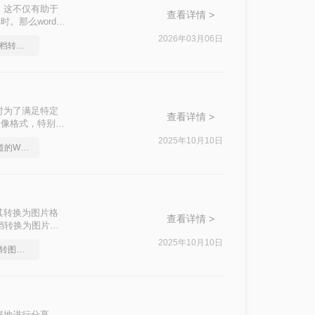
。这不仅有助于
查看详情 >
。那么word转
G图片的转换。
2026年03月06日
教你怎么快速Word文档转图片
时为了满足特定
查看详情 >
图像格式，特别是
输等特点，非常适
2025年10月10日
分享一个大家都不知道的Word文档转图片方法
d转JPG的方
其转换为图片格
查看详情 >
文档转换为图片的
2025年10月10日
你知道怎么Word文档转图片吗？
好地进行分享、