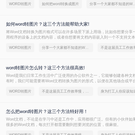
WORD转图片
如何把word转换成图片
分享一个大家都不知道的Word
如何word转图片？这三个方法能帮助大家!
将Word文档转换为图片格式可以在许多场景下派上用场，比如你想要分享一
用程序的设备上的文档内容，或者你想要将文档内容嵌入到一个不支持文
中。虽然这个过程可能看起来有些复杂，但实际上有很多简单的方法可以
WORD转图片
分享一个大家都不知道的Word文档转图片方法
word转图片呢？以下是一些常用的方法，帮助你轻松将Word文档转换为图
word转图片怎么转？这三个方法很高效!
Word是我们日常工作生活中广泛使用的办公软件之一，它能够创建各种文
有时，我们可能需要将Word文档转换为图片的形式，以便在其他场合或平
将为您详细介绍word转图片怎么转的几种方法。
WORD转图片
不是这届员工工作效率慢，是你不会word转图片这一招！
怎么把word转图片？这三个方法特好用！
Word文档，不论是在学习中还是工作中，应用都很广泛。但有的小伙伴如
很多的Word文档，每次打开都需要翻到想要浏览的位置，很麻烦。