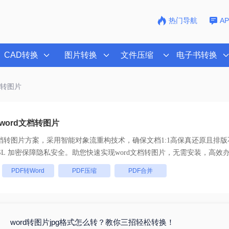
热门导航
A
CAD转换
图片转换
文件压缩
电子书转换
档转图片
word文档转图片
文档转图片
方案，采用智能对象流重构技术，确保文档1:1高保真还原且排
全链路 SSL 加密保障隐私安全。助您快速实现
word文档转图片
，无需安装，高效
：
PDF转Word
PDF压缩
PDF合并
word转图片jpg格式怎么转？教你三招轻松转换！