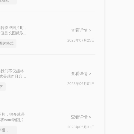
身为打工人你应该知道这款Word文档转图片软件
档转换成图片时，
查看详情 >
，但是长图截取有
那就最方便不过
2023年07月25日
成图片格式
实我们不仅能将
查看详情 >
形式美观而且容易
。
2023年06月01日
下
图片，很多就是
查看详情 >
word转图片，
了解一下吧。
2023年05月31日
不是这届员工工作效率慢，是你不会word转图片这一招！