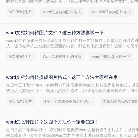
时候都喜欢用图片的形式来分享，但是工作中会制作许许多多的文档，其中就
档，如果我们想要分享文档里面的文字但是又不想文字被改动，那么转换
WORD转图片
word怎么转为图片格式
word2007转为图片格式
的方法，那么word怎么转为图片格式呢？
word文档如何转图片文件？这三种方法尝试一下！
word软件在编辑完成后必须使用办公软件打开才能操作，但是我们可以通
式，让你在手机上也能浏览里面的内容，那么具体的流程是什么呢？今天
word文档如何转图片文件的方法，希望你能够帮助到你解决问题。
WORD转图片
Word文档转图片的方法
word中图片怎么转一下
word文档如何转换成图片格式？这三个方法大家都在用！
在日常工作和学习中，有时我们可能需要将Word文档转换为图片格式，以
或插入到其他应用中。转换后的图片格式可以保留文档的布局和样式，但
能。那么word文档如何转换成图片格式呢？下面将介绍三种将Word文档
WORD转图片
分享一个大家都不知道的Word文档转图片方法
方法。
word怎么转图片？这四个方法你一定要知道！
在日常的工作和学习中，我们时常需要将Word文档转换为图片文件，以便
网页或其他不支持直接编辑Word文档的平台上进行分享或展示。那么wor