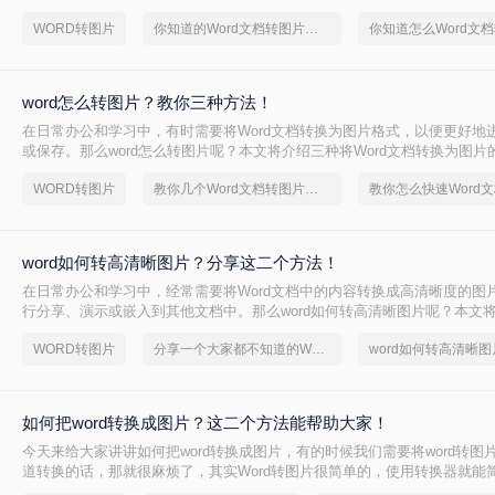
本文将详细介绍几种将Word文档转换为图片的方法，帮助您轻松实现文档
WORD转图片
你知道的Word文档转图片方法吗？
换。
word怎么转图片？教你三种方法！
在日常办公和学习中，有时需要将Word文档转换为图片格式，以便更好地
或保存。那么word怎么转图片呢？本文将介绍三种将Word文档转换为图片
WORD转图片
教你几个Word文档转图片的方法
word如何转高清晰图片？分享这二个方法！
在日常办公和学习中，经常需要将Word文档中的内容转换成高清晰度的图
行分享、演示或嵌入到其他文档中。那么word如何转高清晰图片呢？本文
Word文档转换为高清晰图片的有效方法，帮助用户轻松应对这一需求。
WORD转图片
分享一个大家都不知道的Word文档转图片方法
word如何转高清晰图
如何把word转换成图片？这二个方法能帮助大家！
今天来给大家讲讲如何把word转换成图片，有的时候我们需要将word转图
道转换的话，那就很麻烦了，其实Word转图片很简单的，使用转换器就能
成功，下面就来给大家演示一下吧，相信你会看的懂的。