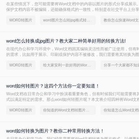
在某些情况下，您可能需要将Word文档中的内容以图片的形式分享或展示
保护文档内容不被编辑，还能确保格式的一致性，特别是在社交平台上分享时
图片jpg格式怎么转呢？本文将介绍三种不同的方法来实现Word文档到JP
WORD转图片
word图片怎么转jpg格式转换器
word怎么转换成jpg图片？教大家二种简单好用的转换方法!
在现代办公和学习环境中，Word文档因其编辑灵活性而被广泛使用，但有
的需求，比如用于展示、印刷或保护内容不被修改，我们需要将其转换为
JPG格式。JPG作为一种广泛应用的图像格式，具备文件小、易于网络传
WORD转图片
给大家安利一款好用的Word文档转图片软件
合分享和存档。那么word怎么转换成jpg图片呢？本文将介绍两种常用的Wor
法。
word如何转图片？这四个方法你一定要知道！
Word文档在日常办公和学习中扮演着重要角色，但有时候我们可能需要将
式以满足特定的需求。那么word如何转图片呢？本文将介绍四种将Word
方法。
WORD转图片
你知道的Word文档转图片方法吗？
word如何转换为图片？教你二种常用转换方法！
在日常办公和学习中，我们经常需要将Word文档转换为图片格式，以便更