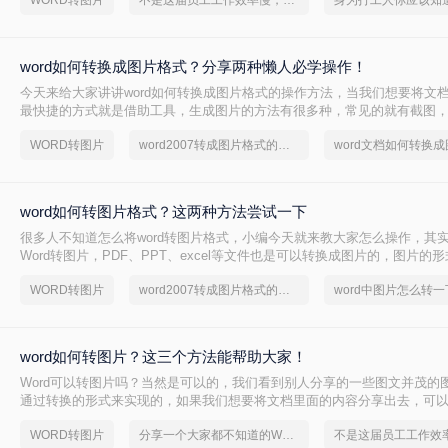
WORD转图片
不是这届员工工作效率慢，是你不会word转图片这一招！
word如何转换成图片格式？分享两种懒人必学操作！
今天来给大家讲讲word如何转换成图片格式的操作方法，当我们想要将文
最快捷的方式就是借助工具，生成图片的方法有很多种，常见的就有截图
限，而且页数多的话，截起来也不方便，所以，如果能直接将word转图片
WORD转图片
word2007转成图片格式的两种方法
word文档如何转换
了，今天就来教会大家这个技巧。
word如何转图片格式？这两种方法尝试一下
很多人不知道怎么将word转图片格式，小编今天就来教大家怎么操作，其
Word转图片，PDF、PPT、excel等文件也是可以转换成图片的，图片的
分享和保存，那么word如何转图片格式呢？下面就来给大家详细的说说吧
WORD转图片
word2007转成图片格式的两种方法
word中图片怎么转一
word如何转图片？这三个方法能帮助大家！
Word可以转图片吗？当然是可以的，我们看到别人分享的一些图文并茂的
通过转换的形式来实现的，如果我们想要将文档里面的内容分享出去，可以将
既能正常阅读内容，也十分方便分享，那么word如何转图片呢？下面就来
WORD转图片
分享一个大家都不知道的Word文档转图片方法