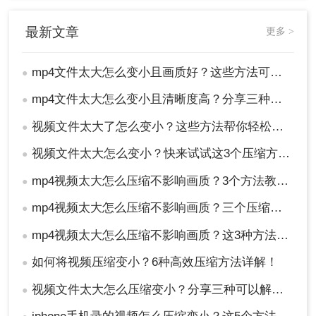
最新文章
更多 >
mp4文件太大怎么变小且画质好？这些方法可以帮助你高质量压缩！
●
mp4文件太大怎么变小且清晰度高？分享三种可以变小的方法！
●
视频文件太大了怎么变小？这些方法帮你轻松变小！
●
5、压缩完成，点击下载就可以得到压缩后的视频文件
视频文件太大怎么变小？快来试试这3个压缩方法！
●
了。
mp4视频太大怎么压缩不影响画质？3个方法教会你！
●
mp4视频太大怎么压缩不影响画质？三个压缩方法教给你！
●
四、使用命令行工具
mp4视频太大怎么压缩不影响画质？这3种方法轻松实现压缩！
●
FFmpeg是一款强大的命令行视频处理工具，可以实现
如何将视频压缩变小？6种高效压缩方法详解！
●
视频文件太大怎么压缩变小？分享三种可以解决问题的方法！
视频压缩。
●