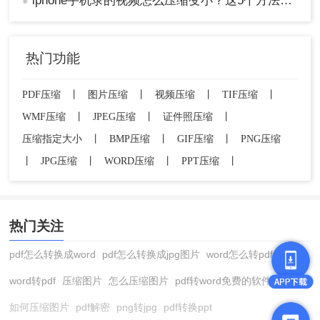
iphone手机录的视频怎么压缩变小？这5个方法让你轻松搞定！
操作如下：
●
1、下载并安装FFmpeg。
热门功能
2、打开命令行窗口，输入以下命令：
ffmpeg -i input.mp4 -vcodec libx264
PDF压缩
丨
图片压缩
丨
视频压缩
丨
TIF压缩
丨
-crf 24 output.mp4
WMF压缩
丨
JPEG压缩
丨
证件照压缩
丨
压缩指定大小
丨
BMP压缩
丨
GIF压缩
丨
PNG压缩
input.mp4
output.mp4
注：
为原始视频文件，
丨
JPG压缩
丨
WORD压缩
丨
PPT压缩
丨
crf
为压缩后的视频文件，
参数用于调整画质，取值
范围为0-51，数值越小，画质越好，文件体积越大。
热门关注
总结
pdf怎么转换成word
pdf怎么转换成jpg图片
word怎么转pdf
word转pdf
压缩图片
怎么压缩图片
pdf转word免费的软件
以上就是mp4文件太大怎么变小且画质好的操作方法介
如何压缩图片
pdf解密
png转jpg
pdf转换ppt
绍了，我们可以轻松实现MP4文件的压缩，同时保证画