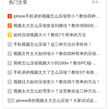
热门文章
更多 >
1
iphone手机录的视频怎么压缩变小？教你四种压缩方法！
2
视频太大怎么压缩发送到微信？教你3招轻松搞定！
3
如何压缩视频大小？教你7个简单的方法
3、文件上传后先别急着开始转换。
4
手机视频怎么压缩？这三种方法分享给你！
5
视频文件太大如何缩小？教你四种简单的压缩方法！
6
剪映怎么压缩视频大小到100m？教你PC端-移动端压缩方式！
7
手机录的视频太大了怎么压缩？教你3个有效压缩方法！
8
视频过大如何压缩变小？教你四个简单的方法！
4、看一下有没有需要设置一下的，如果有要求的话，
9
视频太大怎么处理变小？这里教你这三种方法!！
可以根据自己的需求来选择。然后再点击开始压缩。
10
iphone录的视频太大怎么压缩？大家试试这四种方法！