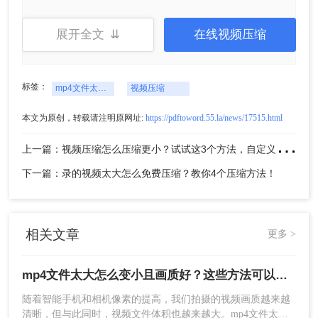
展开全文 ⇊
在线视频压缩
标签：
mp4文件太大怎么变小且画质好
视频压缩
本文为原创，转载请注明原网址:
https://pdftoword.55.la/news/17515.html
上
一篇：视频压缩怎么压缩更小？试试这3个方法，自定义视频大小！
3、导出降低分辨率
下一篇：录的视频太大怎么免费压缩？教你4个压缩方法！
相关文章
更多 >
mp4文件太大怎么变小且画质好？这些方法可以帮助你高质量压缩！
随着智能手机和相机像素的提高，我们拍摄的视频画质越来越
清晰，但与此同时，视频文件体积也越来越大。mp4文件太大