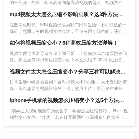
https://pdftoword.55.la/videocompress/
的一部分。然而，随着高清和超高清视频的普及，视频文件的
大小也变得越来越庞大。这对于我们存储和分享视频来说，可
mp4视频太大怎么压缩不影响画质？这3种方法轻松实现压缩！
能会带来诸多困扰。因此，探索一种不影响画质的MP4视频压
缩方法变得尤为重要。那么mp4视频太大怎么压缩不影响画质
在数字化时代，MP4视频已成为我们日常生活中不可或缺的一
呢？在本文中，我们将介绍三种有效途径，帮助您压缩MP4视
部分。然而，有时视频文件过大，不仅占用存储空间，还会影
频文件，同时保持优质的画质。
响上传、分享的速度。如何在保证画质的前提下，有效地压缩
如何将视频压缩变小？6种高效压缩方法详解！
MP4视频文件，成为了一个值得探讨的问题。那么mp4视频太
大怎么压缩不影响画质呢？本文将为您介绍三种压缩MP4视频
视频文件过大常导致存储空间不足、上传失败或传输缓慢等问
且不影响画质的方法。
题。那么如何将视频压缩变小呢？本文总结了 6种高效压缩方
法，涵盖基础调整、专业工具操作及注意事项，帮助用户在 减
视频文件太大怎么压缩变小？分享三种可以解决问题的方法！
少文件体积的同时尽量保留画质。
日常生活中经常会遇到平台对视频大小的限制，大小受限的情
2、进入视频压缩界面，上传你要压缩的视频，在线压
况，所以总要将视频压缩后上传，然后上传，用于发布或分享
缩适合视频文件小于100m的，如果超过100m还是要下
给他人。那么怎么视频文件太大怎么压缩变小呢？小编今天就
iphone手机录的视频怎么压缩变小？这5个方法让你轻松搞定！
来给大家分享一个很好用的方法，可以帮你解决视频压缩软件
载客户端进行压缩哦。
问题，下面一起来看看吧。
“别再让大视频拖慢你的设备了！学会这些压缩技巧，iPhone视
频秒变小文件。”作为一名在IT互联网行业深耕多年的博主，小
编每天都会收到大量用户咨询：“iPhone拍摄的视频太大，怎么
压缩又不损失太多画质？”