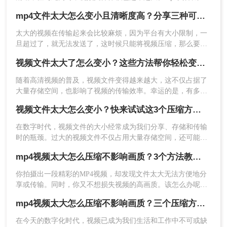
怎么变小且画质好，成为许多用户关心的问题。本文将为您详
mp4文件太大怎么变小且清晰度高？分享三种可以变小的方法！
细介绍几种实用的压缩方法。
太大的视频在传输起来会比较麻烦，因为平台有大小限制，一
旦超过了，就无法发送了，这时候只能将视频压缩，那么要怎
么mp4文件太大怎么变小且清晰度高会比较好呢，很多时候视
视频文件太大了怎么变小？这些方法帮你轻松变小！
频压缩了就变糊了，这是大家都不想的，所以找到一款好用的
视频压缩很重要，下面就给大家带来一款很棒的视频压缩软
随着高清视频的普及，视频文件变得越来越大，这不仅占据了
件。
大量存储空间，也影响了视频的传输效率。幸运的是，有多种
方法可以有效地减小视频文件的大小，同时尽量保持原有的画
视频文件太大怎么变小？快来试试这3个压缩方法！
质。那么视频文件太大了怎么变小呢？本文将详细介绍几种常
三、使用在线视频压缩工具
用的视频压缩方法，帮助你将庞大的视频文件变小，同时保持
在数字时代，视频文件的大小经常成为我们分享、存储和传输
较好的画质。
时的瓶颈。过大的视频文件不仅占用大量存储空间，还可能影
响上传和下载速度。为了帮助大家解决视频文件太大怎么变小
在线视频压缩工具具有操作简单、无需下载安装的特
mp4视频太大怎么压缩不影响画质？3个方法教会你！
问题，本文将介绍三种将视频文件变小的实用方法。
点。下面以转转大师在线视频压缩操作为例。
你拍摄出一段精彩的MP4视频，却发现文件太大无法方便地分
享或传输。同时，你又不想损失视频的高画质。该怎么办呢？
操作如下：
不用担心，本篇文章将为你详细介绍mp4视频太大怎么压缩不
mp4视频太大怎么压缩不影响画质？三个压缩方法教给你！
影响画质，以便方便分享，同时保持高画质的终极方法。
1、打开在线视频压缩网址：
在今天的数字化时代，视频已成为我们生活和工作中不可或缺