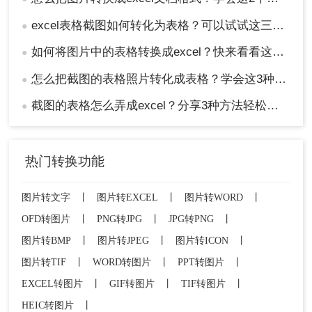
excel表格截图如何转化为表格？可以试试这三个方法！
●
如何将图片中的表格转换成excel？快来看看这三个方法！
●
怎么把截图的表格照片转化成表格？学会这3种方法轻松提取！
●
截图的表格怎么弄成excel？分享3种方法轻松提取！
●
热门转换功能
图片转文字
丨
图片转EXCEL
丨
图片转WORD
丨
OFD转图片
丨
PNG转JPG
丨
JPG转PNG
丨
图片转BMP
丨
图片转JPEG
丨
图片转ICON
丨
图片转TIF
丨
WORD转图片
丨
PPT转图片
丨
EXCEL转图片
丨
GIF转图片
丨
TIF转图片
丨
HEIC转图片
丨