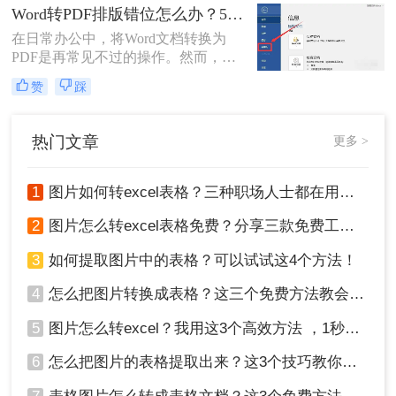
处理pdf转word时，往往陷入“收费软
Word转PDF排版错位怎么办？5种有效方法彻底解决排版错位问题！
件太贵，免费工具怕坑”的两难境
在日常办公中，将Word文档转换为
地。那么电脑上怎么把pdf转成word免
PDF是再常见不过的操作。然而，很
费呢？
多用户都遇到过这样的困扰：明明在
赞
踩
Word里排版整齐的文档，转成PDF后
却出现文字错位、表格变形、图片跑
偏、页码丢失等问题。尤其是在提交
热门文章
更多 >
重要报告、学术论文或投标文件时，
排版错位不仅影响美观，更可能让专
业形象大打折扣。那么word转pdf排版
1
图片如何转excel表格？三种职场人士都在用的方法，一学就会！
错位怎么办？本文结合多年办公实战
经验，整理出5种经过验证的有效方
2
图片怎么转excel表格免费？分享三款免费工具！
法，帮助您从根源上解决这一难题。
3
如何提取图片中的表格？可以试试这4个方法！
4
怎么把图片转换成表格？这三个免费方法教会你！
5
图片怎么转excel？我用这3个高效方法 ，1秒提取图片表格！
6
怎么把图片的表格提取出来？这3个技巧教你轻松完成提取~！