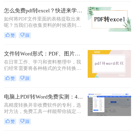
得尤为重要。那么怎么把图片转换成
表格呢？以下，我们将介绍三种简单
怎么免费pdf转excel？快进来学习这五种方法！
易行的方法来实现这一目标。
如何将PDF文件里面的表格提取出来
呢？当我们在收集资料的时候遇到
PDF格式的文档，大家也知道PDF文
赞
踩
档不易编辑，想要提取里面的表格并
不容易，那么有什么方法可以实现
呢？我们可以将pdf转excel，这样就可
文件转Word形式：PDF、图片、扫描件3种来源分别怎么处理！
以很好的将表格提取出来了，那么你
在日常工作、学习和资料整理中，我
知道怎么免费pdf转excel吗？下面一起
们经常需要将各种格式的文件转换成
看看吧。
可编辑的Microsoft Word文档
赞
踩
（.docx）。无论是扫描的纸质文件、
PDF文档、图片，还是其他办公格
式，转换成Word格式可以方便我们编
电脑上PDF转Word免费实测：4个方案的转换效果和注意事项！
辑、修改、引用和统一格式。那么怎
高精度转换并非收费软件的专利，选
么把文件转成word形式呢？本文将介
对方法，免费工具一样能帮你搞定复
绍几种最常用的转换方法，分析其优
杂排版。“免费的工具转换效果肯定
缺点，推荐实用工具，并提供操作步
赞
踩
很差吧？”这是我作为办公软件测评
骤和关键注意事项。
博主最常听到的误解。许多职场人在