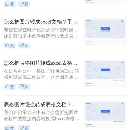
集成了识图功能；手机端：智能手机
赞
踩
自带识图功能也很方便。虽然图片转
文字的功能很是强大，但是图片转表
格却有些棘手。转换后的效果惨不忍
怎么把图片转成excel文档？手把手教你在线转换
睹，还要一行一行进行数据核对，还
即使在现在电子化办公盛行的时候，
不如手动输入。今天给各位小伙伴分
还是有很多小伙伴会选择用纸质表格
享怎么把图片转成excel文档格式？操
来进行数据统计；可还是因为电子化
作起来很快捷方便，只需几个步骤即
赞
踩
办公需要后期还需要将表格整理为电
可实现免费图片转表格的功能。
子档；如果数据非常多的话，手动输
入当然不是一个好办法，这时我们可
怎么把表格图片转成excel表格？两个方法教会你！
以借助一些工具，来将纸质表格拍成
在日常办公中，将图片转换为Excel表
图片，然后再将图片转Excel；那我们
格可以提高工作效率。这是因为通过
今天就来介绍怎么把图片转成excel文
转换图片，您可以将表格中的数据直
档的方法吧！
赞
踩
接输入到Excel中，从而避免手动输入
和错误。此外，转换后的Excel表格还
可以进行编辑和格式化，使其更具可
表格图片怎么转成表格文档？这3个免费方法赶紧收藏！
读性和专业性。因此，在处理大量数
我们在日常办公中有时会需要把图片
据时，将图片转换为Excel表格将会是
表格中的数据内容转换成Excel表格数
一个非常有用的工具。以下是怎么把
据，很多小伙伴遇到这种情况，可能
表格图片转成excel表格工具了，一起
赞
踩