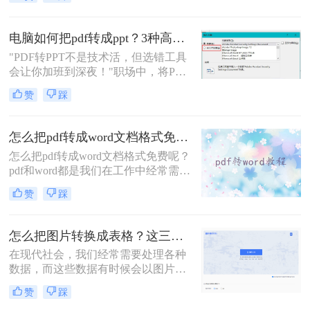
会把图片上的表格数据手动输入到
看看吧！
Excel表格中，如果数据量比较大这样
效率太低了。今天就跟大家分享表格
电脑如何把pdf转成ppt？3种高效方法实测！
图片怎么转成表格文档方法，下面一
"PDF转PPT不是技术活，但选错工具
起看看吧。
会让你加班到深夜！"职场中，将PDF
报告一键转化为PPT演示文稿是高频
赞
踩
刚需。然而，90%的办公族曾陷入“转
换后格式错乱、文本缺失、反复返
工”的泥潭——这不是能力问题，而
怎么把pdf转成word文档格式免费？分享三个实用的方法！
是工具选择的致命陷阱。
怎么把pdf转成word文档格式免费呢？
pdf和word都是我们在工作中经常需要
使用的文档，经常需要转换文件格
赞
踩
式，现在许多文档格式转换工具，但
是不方便快捷。今天就给大家推荐几
个pdf转word的方法。一起来看看吧~
怎么把图片转换成表格？这三个免费方法教会你！
在现代社会，我们经常需要处理各种
数据，而这些数据有时候会以图片的
形式出现，导致我们无法直接编辑和
赞
踩
使用。这时，将图片转换成表格就变