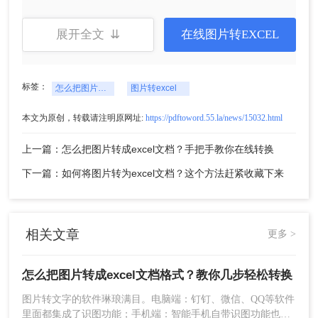
5、转换完成，点击立即下载就可以了。
展开全文 ⇊
在线图片转EXCEL
好啦，现在你知道怎么把图片转成excel文档格式了
吗？手机相比电脑更方便，准确度也丝毫不输，灵
活选择适合自身的方式才是更好的办法。
标签：
怎么把图片转成excel文档格式
图片转excel
本文为原创，转载请注明原网址:
https://pdftoword.55.la/news/15032.html
上一篇：怎么把图片转成excel文档？手把手教你在线转换
下一篇：如何将图片转为excel文档？这个方法赶紧收藏下来
相关文章
更多 >
怎么把图片转成excel文档格式？教你几步轻松转换
图片转文字的软件琳琅满目。电脑端：钉钉、微信、QQ等软件
里面都集成了识图功能；手机端：智能手机自带识图功能也很