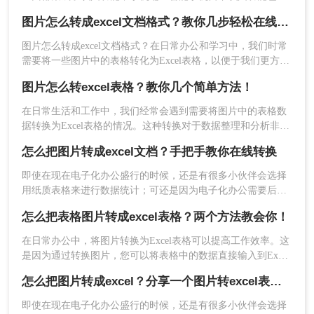
方便。虽然图片转文字的功能很是强大，但是图片转表格却有
图片怎么转成excel文档格式？教你几步轻松在线转换
些棘手。转换后的效果惨不忍睹，还要一行一行进行数据核
对，还不如手动输入。今天给各位小伙伴分享怎么把图片转成
图片怎么转成excel文档格式？在日常办公和学习中，我们时常
excel文档格式？操作起来很快捷方便，只需几个步骤即可实现
需要将一些图片中的表格转化为Excel表格，以便于我们更方便
免费图片转表格的功能。
地编辑和使用。将图片转换为 Excel 表格是一种常见的数据可
图片怎么转excel表格？教你几个简单方法！
视化方法，可以帮助我们更好地管理和分析数据。
在日常生活和工作中，我们经常会遇到需要将图片中的表格数
据转换为Excel表格的情况。这种转换对于数据整理和分析非常
有帮助，但手动输入数据既耗时又容易出错。因此，掌握一些
怎么把图片转成excel文档？手把手教你在线转换
图片转Excel表格的方法将大大提高我们的工作效率。那么图片
怎么转excel表格呢？本文将介绍几种常用的图片转Excel表格的
即使在现在电子化办公盛行的时候，还是有很多小伙伴会选择
方法。
用纸质表格来进行数据统计；可还是因为电子化办公需要后期
还需要将表格整理为电子档；如果数据非常多的话，手动输入
怎么把表格图片转成excel表格？两个方法教会你！
当然不是一个好办法，这时我们可以借助一些工具，来将纸质
表格拍成图片，然后再将图片转Excel；那我们今天就来介绍怎
在日常办公中，将图片转换为Excel表格可以提高工作效率。这
么把图片转成excel文档的方法吧！
是因为通过转换图片，您可以将表格中的数据直接输入到Excel
中，从而避免手动输入和错误。此外，转换后的Excel表格还可
怎么把图片转成excel？分享一个图片转excel表格的方法
以进行编辑和格式化，使其更具可读性和专业性。因此，在处
理大量数据时，将图片转换为Excel表格将会是一个非常有用的
即使在现在电子化办公盛行的时候，还是有很多小伙伴会选择
工具。以下是怎么把表格图片转成excel表格工具了，一起看看