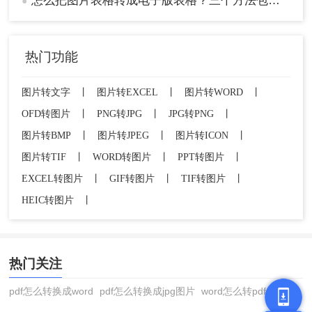
怎么把图片表格转成电子版表格？三个方法包你一看就会，省时又省力!！
●
热门功能
图片转文字
丨
图片转EXCEL
丨
图片转WORD
丨
OFD转图片
丨
PNG转JPG
丨
JPG转PNG
丨
图片转BMP
丨
图片转JPEG
丨
图片转ICON
丨
图片转TIF
丨
WORD转图片
丨
PPT转图片
丨
EXCEL转图片
丨
GIF转图片
丨
TIF转图片
丨
HEIC转图片
丨
热门关注
pdf怎么转换成word
pdf怎么转换成jpg图片
word怎么转pdf