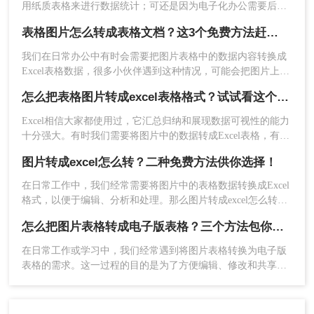
用纸质表格来进行数据统计；可还是因为电子化办公需要后期
吧！
还需要将表格整理为电子档；如果数据非常多的话，手动输入
表格图片怎么转成表格文档？这3个免费方法赶紧收藏！
当然不是一个好办法，这时我们可以借助一些工具，来将纸质
表格拍成图片，然后再将图片转Excel；那我们今天就来介绍怎
我们在日常办公中有时会需要把图片表格中的数据内容转换成
么把图片转成excel的方法吧！
Excel表格数据，很多小伙伴遇到这种情况，可能会把图片上的
表格数据手动输入到Excel表格中，如果数据量比较大这样效率
怎么把表格图片转成excel表格格式？试试看这个方法！
太低了。今天就跟大家分享表格图片怎么转成表格文档方法，
下面一起看看吧。
Excel相信大家都使用过，它汇总归纳和展现数据可视性的能力
十分强大。有时我们需要将图片中的数据转成Excel表格，有没
有转换后和原图保持一致的办法呢？下面给大家分享怎么把表
图片转成excel怎么转？二种免费方法供你选择！
格图片转成excel表格格式方法，一起来看看吧。
在日常工作中，我们经常需要将图片中的表格数据转换成Excel
格式，以便于编辑、分析和处理。那么图片转成excel怎么转
呢？下面将介绍三种实用的图片转Excel的方法，帮助您轻松完
怎么把图片表格转成电子版表格？三个方法包你一看就会，省时又省力!！
成转换。
在日常工作或学习中，我们经常遇到将图片表格转换为电子版
表格的需求。这一过程的目的是为了方便编辑、修改和共享表
格内容。如果你正在寻找一种快速而有效的方法来实现这个目
标，那么怎么把图片表格转成电子版表格呢？本文将为你介绍
三种可行的方法，帮助你将图片表格转换为电子版表格。