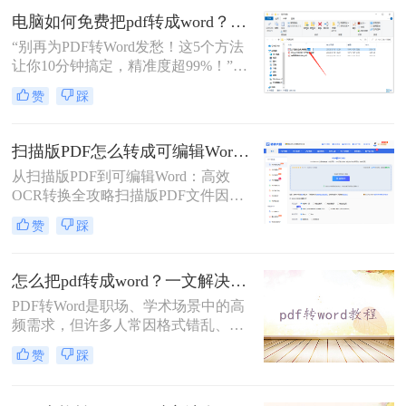
格却有些棘手。转换后的效果惨不忍
电脑如何免费把pdf转成word？5个亲测有效的方法，精准度超99%！
睹，还要一行一行进行数据核对，还
“别再为PDF转Word发愁！这5个方法
不如手动输入。今天给各位小伙伴分
让你10分钟搞定，精准度超99%！”在
享怎么把图片转成excel文档格式？操
职场办公或自媒体创作中，PDF转
作起来很快捷方便，只需几个步骤即
赞
踩
Word是高频刚需——合同需要编辑条
可实现免费图片转表格的功能。
款、报告需调整格式、扫描件需提取
文字……但格式混乱、内容丢失、工
扫描版PDF怎么转成可编辑Word（OCR 识别）？5种OCR识别方法实测（2026年安全指南）
具收费等问题常让人头疼
从扫描版PDF到可编辑Word：高效
OCR转换全攻略扫描版PDF文件因本
质是图像格式，无法直接编辑文字内
赞
踩
容，给学习、办公带来诸多不便。通
过OCR（光学字符识别）技术将其转
换为可编辑的Word文档，已成为文档
怎么把pdf转成word？一文解决所有转换难题！
处理中的常见需求。本文将系统介绍
PDF转Word是职场、学术场景中的高
几种高效可靠的转换方法，助您轻松
频需求，但许多人常因格式错乱、图
释放文档价值。一、理解扫描版PDF
片丢失、扫描件无法编辑等问题而头
与OCR转换扫描版PDF是通过扫描仪
赞
踩
疼。那么怎么把pdf转成word呢？本文
或手机拍照将纸质文件数字化生成
将提供六大场景化解决方案，涵盖普
的，其内容以图片形式存储
通文档、扫描文件、加密PDF、批量