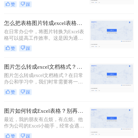
据，很多小伙伴遇到这种情况，可能
赞
踩
会把图片上的表格数据手动输入到
Excel表格中，如果数据量比较大这样
效率太低了。今天就跟大家分享表格
怎么把表格图片转成excel表格？两个方法教会你！
图片怎么转成表格文档方法，下面一
在日常办公中，将图片转换为Excel表
起看看吧。
格可以提高工作效率。这是因为通过
转换图片，您可以将表格中的数据直
赞
踩
接输入到Excel中，从而避免手动输入
和错误。此外，转换后的Excel表格还
可以进行编辑和格式化，使其更具可
图片怎么转成excel文档格式？教你几步轻松在线转换
读性和专业性。因此，在处理大量数
图片怎么转成excel文档格式？在日常
据时，将图片转换为Excel表格将会是
办公和学习中，我们时常需要将一些
一个非常有用的工具。以下是怎么把
图片中的表格转化为Excel表格，以便
表格图片转成excel表格工具了，一起
赞
踩
于我们更方便地编辑和使用。将图片
看看吧！
转换为 Excel 表格是一种常见的数据
可视化方法，可以帮助我们更好地管
图片如何转成Excel表格？别再手动输入了，这个方法2分钟解决
理和分析数据。
最近，我的朋友有点烦，有点烦。他
作为公司的Excel小能手，经常会遇到
同事发Excel表过来咨询的情况。他们
赞
踩