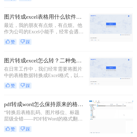
的口头禅通常都是：“大神，大神，
麻烦你，帮我看看这个表格，怎么不
对呢？”顺带一张Excel截图。对，是
图片转成excel表格用什么软件？这二个软件不错！
截图！如何在一张截图上发现问题，
最近，我的朋友有点烦，有点烦。他
查找答案呢？这是一个问题。更大的
作为公司的Excel小能手，经常会遇到
问题是，老板也喜欢这样……今天就
同事发Excel表过来咨询的情况。他们
来给大家分享一个技巧，「图片如何
赞
踩
的口头禅通常都是：“大神，大神，
转成Excel表格」
麻烦你，帮我看看这个表格，怎么不
对呢？”顺带一张Excel截图。对，是
图片转成excel怎么转？二种免费方法供你选择！
截图！如何在一张截图上发现问题，
在日常工作中，我们经常需要将图片
查找答案呢？这是一个问题。更大的
中的表格数据转换成Excel格式，以便
问题是，老板也喜欢这样
于编辑、分析和处理。那么图片转成
赞
踩
excel怎么转呢？下面将介绍三种实用
的图片转Excel的方法，帮助您轻松完
成转换。
pdf转成word怎么保持原来的格式？这4招让格式零偏差！
“转换后表格乱码、图片移位、标题
层级全错——PDF转Word的格式翻车
现场，谁懂？”作为职场人，你是否
赞
踩
也经历过这种崩溃：精心排版的合