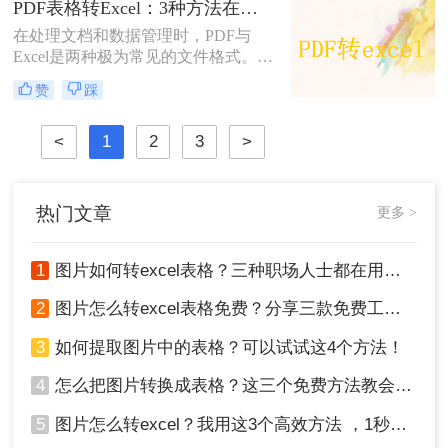
PDF表格转Excel：3种方法在合并单元格和跨页表格上的处理差异！
处理等复杂需求，并附赠提升转换质
在处理文档和数据管理时，PDF与
量的独家技巧。
Excel是两种极为常见的文件格式。
PDF（可移植文档格式）的核心价值
赞
踩
在于确保文档在不同设备和软件间的
呈现一致性，强调的是内容的固定性
和可读性；而Excel作为电子表格软
<
1
2
3
>
件，则侧重于数据的处理、分析和计
算，其灵活性和动态性远胜于PDF。
将PDF表格转换为Excel表格，能够提
热门文章
更多 >
高数据利用效率，更好地管理和分析
数据。那么pdf表格怎么转成excel呢？
本文将介绍三种将PDF表格转换为
1
图片如何转excel表格？三种职场人士都在用的方法，一学就会！
Excel的方法。
2
图片怎么转excel表格免费？分享三款免费工具！
3
如何提取图片中的表格？可以试试这4个方法！
4
怎么把图片转换成表格？这三个免费方法教会你！
5
图片怎么转excel？我用这3个高效方法 ，1秒提取图片表格！