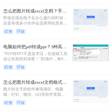
同、报告转成Word后，所有格式细节
全乱成一锅粥？其实，只要选对方
怎么把图片转成excel文档？手把手教你在线转换
法，PDF转Word完全能实现“像素级
还原”
即使在现在电子化办公盛行的时候，
还是有很多小伙伴会选择用纸质表格
来进行数据统计；可还是因为电子化
赞
踩
办公需要后期还需要将表格整理为电
子档；如果数据非常多的话，手动输
入当然不是一个好办法，这时我们可
电脑如何把pdf转成ppt？3种高效方法实测！
以借助一些工具，来将纸质表格拍成
"PDF转PPT不是技术活，但选错工具
图片，然后再将图片转Excel；那我们
会让你加班到深夜！"职场中，将PDF
今天就来介绍怎么把图片转成excel文
报告一键转化为PPT演示文稿是高频
档的方法吧！
赞
踩
刚需。然而，90%的办公族曾陷入“转
换后格式错乱、文本缺失、反复返
工”的泥潭——这不是能力问题，而
怎么把图片转成excel文档格式？教你几步轻松转换
是工具选择的致命陷阱。
图片转文字的软件琳琅满目。电脑
端：钉钉、微信、QQ等软件里面都
集成了识图功能；手机端：智能手机
赞
踩
自带识图功能也很方便。虽然图片转
文字的功能很是强大，但是图片转表