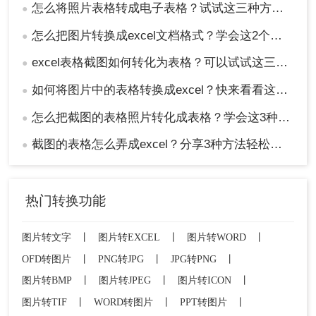
怎么将照片表格转成电子表格？试试这三种方法！
●
怎么把图片转换成excel文档格式？学会这2个方法就够了！
●
excel表格截图如何转化为表格？可以试试这三个方法！
●
如何将图片中的表格转换成excel？快来看看这三个方法！
●
怎么把截图的表格照片转化成表格？学会这3种方法轻松提取！
●
截图的表格怎么弄成excel？分享3种方法轻松提取！
●
热门转换功能
图片转文字
丨
图片转EXCEL
丨
图片转WORD
丨
OFD转图片
丨
PNG转JPG
丨
JPG转PNG
丨
图片转BMP
丨
图片转JPEG
丨
图片转ICON
丨
图片转TIF
丨
WORD转图片
丨
PPT转图片
丨