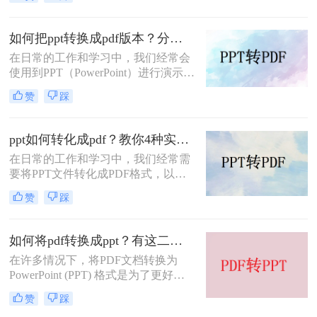
移植文档格式）是两种广泛使用的文
件格式，各自在不同的场景下发挥着
重要作用。PPT因其强大的演示功能
如何把ppt转换成pdf版本？分享四个高效转换方法！
而备受青睐，而PDF则以其良好的兼
在日常的工作和学习中，我们经常会
容性和稳定性，在文件共享、打印和
使用到PPT（PowerPoint）进行演示和
归档方面表现出色。因此，将PPT转
报告。然而，有时我们可能需要将
换成PDF成为许多用户在工作和学习
赞
踩
PPT文件转换成PDF版本，以便于在
中的常见需求。本文将详细介绍如何
没有PowerPoint软件的环境下进行查
将ppt转换成pdf的几种方法，并分享
看和分享，或者为了保持演示内容的
一些实用技巧。
ppt如何转化成pdf？教你4种实用转换方法!
格式和布局不变。那么，如何把PPT
在日常的工作和学习中，我们经常需
转换成PDF版本呢？本文将为您介绍
要将PPT文件转化成PDF格式，以便
几种常见的方法。
更好地进行分享、打印或存档。那么
赞
踩
PPT如何转化成PDF呢？本文将介绍
四种将PPT转化成PDF的方法。
如何将pdf转换成ppt？有这二种方法可以快速转换！
在许多情况下，将PDF文档转换为
PowerPoint (PPT) 格式是为了更好地
编辑内容、添加动态效果或进行演
赞
踩
示。虽然直接将PDF转换为PPT并不