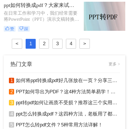
个页面放在一个PDF页面中，以便节
ppt如何转换成pdf？大家来试试这三种方法吧！
省空间和纸张。那么如何将ppt转换成
在日常工作和学习中，我们经常需要
pdf好几张放在一页呢？在本文中，我
将PowerPoint（PPT）演示文稿转换为
们将介绍三种简单且高效的方法，以
PDF（Portable Document Format）文
满足这些需求。
赞
踩
件。PDF格式的文件具有跨平台兼容
性好、格式固定、易于阅读和分享等
特点，因此非常适合用于保存和共享
<
1
2
3
4
>
PPT内容。本文将详细介绍PPT如何
转换成PDF，并提供一些实用技巧和
建议。
热门文章
更多 >
1
如何将ppt转换成pdf好几张放在一页？分享三种简单且高效的方法！
2
PPT如何导出为PDF？这4种方法简单易学！值得收藏！
3
ppt转pdf如何让画质不受损？推荐这三个实用方法给你！
4
ppt怎么转换成pdf？这四种方法，老板用了都给满分！
5
PPT怎么转pdf文件？5种常用方法详解！