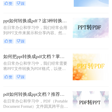
文件格式，被广泛用于展示和演示。
赞
踩
然而，有时我们可能需要将PPT文件
转换为PDF（Portable Document
Format）文档，以便更方便地分享和
ppt如何转换成pdf？这3种转换方法你该学会！
传递信息。本文将详细介绍PPT如何
转换成PDF文档，为您呈现一篇详尽
在日常办公和学习中，我们经常会用
的操作指南。
到PPT文件来展示和分享内容。然
而，有时候我们需要将PPT文件转换
赞
踩
成PDF格式，以方便打印、编辑或分
享给其他人。那么，ppt如何转换成
pdf呢？接下来，本文将为你详细介绍
如何把ppt转换成pdf文档？掌握这3个方法，工作效率直接翻倍！
几种常见的转换方法。
在日常办公和学习中，我们经常需要
将PPT文件转换为PDF格式，以便更
方便地分享、查看和打印。那么如何
赞
踩
把PPT转换成PDF文档呢？本文将介
绍三种实用的方法，帮助你轻松实现
PPT到PDF的转换。
pdf如何转换成ppt文档？推荐这三种实用方法！
在日常办公和学习中，PDF（Portable
Document Format）文件因其跨平台兼
容性、格式稳定性及安全性而受到广