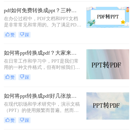
是一件简单的事情，但通过一些工具
和服务，我们可以较为轻松地完成这
pdf如何免费转换成ppt？三种不错的解决方法！
一转换。那么如何将pdf转换成ppt
在办公过程中，PDF文档和PPT文档
呢？以下是几种将PDF转换为PPT的
是非常常见和常用的。为了满足PDF
有效方法。
文件的使用需求，我们经常需要将
赞
踩
PDF文件转换为PPT文件。如果将
PDF文件转换为PPT，则可以修改和
使用文件。那pdf如何免费转换成
如何将ppt转换成pdf？大家来试试这三种方法吧！
ppt？接下来分享一些实用的PDF转换
在日常工作和学习中，PPT是我们常
方法，一起来看看吧。
用的一种文件格式，但有时候我们需
要将其转换为PDF文件，以便更加方
赞
踩
便地分享和阅读。那么，如何将ppt转
换成pdf呢？本文将为您介绍三种简单
而高效的方法，帮助您轻松完成转
如何将ppt转换成pdf好几张放在一页？分享三种简单且高效的方法！
换。
在现代职场和学术研究中，演示文稿
（PPT）的使用频繁而普遍。然而，
有时候我们希望将PPT转换为PDF格
赞
踩
式，以便更方便地打印、分享或存
档。更有趣的是，我们可能希望将多