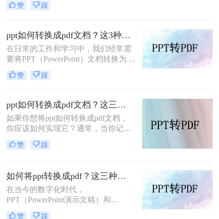
赞
踩
泛应用。然而，在某些情况下，我们
可能需要将PDF中的内容转换为
PPT（PowerPoint）文档，以便进行更
ppt如何转换成pdf文档？这3种方法，任你选择！
灵活的演示或编辑。尽管PDF到PPT
在日常的工作和学习中，我们经常需
的转换可能不是一键式的直接过程，
要将PPT（PowerPoint）文档转换为
但通过一些方法和工具，我们可以有
PDF格式，以便于分享、打印或确保
效地实现这一目标。本文将为您详细
赞
踩
内容在不同设备上保持一致的展示效
介绍pdf如何转换成ppt文档，并提供
果。PDF格式具有跨平台兼容性好、
一些实用建议。
不易被篡改等优点，因此成为了许多
ppt如何转换成pdf文档？这三种实用方法分享给你！
场合下的首选格式。本文将详细介绍
如果你想将ppt如何转换成pdf文档，
PPT如何转换成PDF文档，帮助读者
你应该如何实现它？通常，当你记录
轻松完成这一转换过程。
和整理数据时，你习惯于创建新的
赞
踩
PPT文档——这种常用的简单编辑文
档格式，有时你不可避免地会遇到文
档格式转换的问题。今天小编就来解
如何将ppt转换成pdf？这三种转换方法你该学会！
决一下ppt转pdf这个问题。
在当今的数字化时代，
PPT（PowerPoint演示文稿）和
PDF（Portable Document Format，可
赞
踩