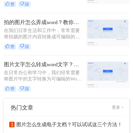
文档。这一需求在资料整理、笔记制
赞
踩
作以及信息提取等场景中尤为常见。
那么图片转文字怎么弄成word呢？本
文将介绍几种将图片转文字并弄成
拍的图片怎么弄成word？教你三招快速转换！
Word文档的方法，帮助您轻松实现这
在我们日常生活和工作中，常常需要
一操作。
将拍摄的图片内容转换成可编辑的
Word文档。无论是为了提取图片中的
赞
踩
文字信息，还是为了将图片作为文档
的一部分进行编辑，掌握图片转Word
的技巧都显得尤为重要。那么拍的图
图片文字怎么转成word文字？教你两个方法免费转换！
片怎么弄成word呢？本文将介绍三种
在日常办公和学习中，我们经常需要
不同的方法，帮助你轻松实现这一操
将图片中的文字转换为可编辑的Word
作。
文档。这一需求在资料整理、笔记制
赞
踩
作以及信息提取等场景中尤为常见。
那么图片文字怎么转成word文字呢？
本文将介绍几种将图片转文字并弄成
热门文章
更多 >
Word文档的方法，帮助您轻松实现这
一操作。
1
图片怎么生成电子文档？可以试试这三个方法！