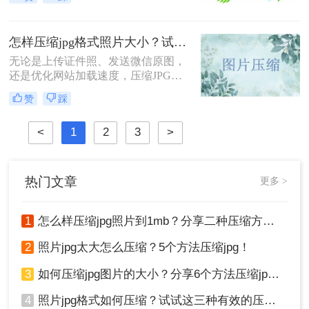
扰。无论是发送邮件时的附件限制，
还是上传到各类平台的容量要求，亦
或是手机存储空间告急，照片jpg格式
怎样压缩jpg格式照片大小？试试这5种最实用的JPG压缩方法！
怎么压缩成为了现代人必须掌握的实
用技能。
无论是上传证件照、发送微信原图，
还是优化网站加载速度，压缩JPG图
片都是刚需技能。那么怎样压缩jpg格
赞
踩
式照片大小呢？本文提供小白到进阶
的全套解决方案，附操作截图和避坑
<
1
2
3
>
指南，帮你5分钟内学会专业级压缩
技巧。
热门文章
更多 >
1
怎么样压缩jpg照片到1mb？分享二种压缩方法！
2
照片jpg太大怎么压缩？5个方法压缩jpg！
3
如何压缩jpg图片的大小？分享6个方法压缩jpg！
4
照片jpg格式如何压缩？试试这三种有效的压缩方法！