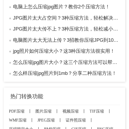
电脑上怎么压缩jpg图片？教你2个压缩方法！
●
JPG图片太大占空间？3种压缩方法，轻松解决！！
●
JPG图片太大传不上？3种压缩方法，轻松减小文件大小！！
●
电脑图片太大无法上传？3招教你压缩JPG到100K以下！
●
jpg照片如何压缩大小？这3种压缩方法很实用！
●
怎么压缩jpg图片大小？这三个压缩方法可以帮助你！
●
怎么样压缩jpg照片到1mb？分享二种压缩方法！
●
热门转换功能
PDF压缩
丨
图片压缩
丨
视频压缩
丨
TIF压缩
丨
WMF压缩
丨
JPEG压缩
丨
证件照压缩
丨
压缩指定大小
丨
BMP压缩
丨
GIF压缩
丨
PNG压缩