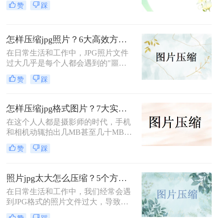
赞
踩
间，还会导致网络传输卡顿、平台上
传受限（如证件照、电商主图、网站
配图）。掌握照片 JPG 如何压缩大小
怎样压缩jpg照片？6大高效方法全攻略，轻松搞定图片瘦身！
的有效方法，既能大幅减小文件体
积，又能最大程度保留画质，是普通
在日常生活和工作中，JPG照片文件
用户、职场人士、内容创作者必备的
过大几乎是每个人都会遇到的"噩
实用技能。
梦"——上传附件被拒、微信发送失
赞
踩
败、云盘空间告急……怎样压缩JPG
照片才能既减小体积又不损失画质？
这是无数用户反复追问的问题。
怎样压缩jpg格式图片？7大实用方法全面解析，轻松让图片"瘦身"成功！
在这个人人都是摄影师的时代，手机
和相机动辄拍出几MB甚至几十MB的
JPG照片。无论是上传社交媒体、发
赞
踩
送邮件，还是存储到云端，庞大的文
件体积都让人头疼不已。怎样压缩jpg
格式的照片，成了每一位数码用户的
照片jpg太大怎么压缩？5个方法压缩jpg！
必修课。
在日常生活和工作中，我们经常会遇
到JPG格式的照片文件过大，导致存
储不便、上传缓慢等问题。那么照片