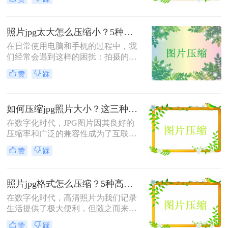
帮助你轻松管理图片资源。
需要将JPG照片压缩至10KB以下时，
传统的简单压缩方法可能无法满足要
求。那么jpg照片怎么压缩到10k呢？
照片jpg太大怎么压缩小？5种实用方法详解！
本文将为您介绍几种有效且实用的方
法，帮助您将JPG照片压缩至指定大
在日常使用电脑和手机的过程中，我
小。
们经常会遇到这样的困扰：拍摄的照
片或者下载的图片文件过大，导致上
赞
踩
传速度慢、占用存储空间多，甚至无
法在某些平台正常使用。那么，照片
jpg太大怎么压缩小就成了很多人迫切
如何压缩jpg照片大小？这三种实用方法快来了解一下！
需要解决的问题。本文将为您详细介
绍5种实用的照片压缩方法，帮助您
在数字化时代，JPG图片因其良好的
轻松应对各种场景下的图片压缩需
压缩率和广泛的兼容性成为了互联网
求。
上最流行的图片格式之一。然而，随
赞
踩
着高清相机和智能手机的普及，我们
拍摄的照片往往体积较大，这不仅占
用了大量的存储空间，而且在网络传
照片jpg格式怎么压缩？5种高效实用方法详解！
输时也显得尤为不便。因此，学会如
何压缩jpg照片大小变得尤为重要。本
在数字化时代，高清照片为我们记录
文将为您介绍几种简单实用的方法。
生活提供了极大便利，但随之而来的
文件体积问题也成为了许多用户的困
赞
踩