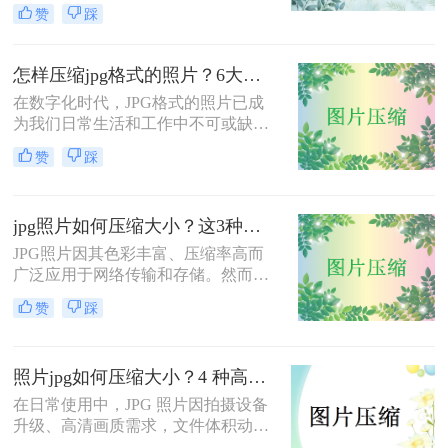
网站、发送邮件还是节省存储空间，
赞
踩
掌握如何批量压缩jpg照片都是一项非
常实用的技能。作为一名从事数字图
像处理多年的专业人士，我将结合实
怎样压缩jpg格式的照片？6大高效方法全攻略！
际经验，为大家详细介绍几种可靠的
在数字化时代，JPG格式的照片已成
批量压缩方法。
为我们日常生活和工作中不可或缺的
一部分。然而，随着拍照设备像素的
赞
踩
不断提升，照片文件体积也越来越
大，这给存储、传输和分享带来了诸
多不便。那么，怎样压缩jpg格式的照
jpg照片如何压缩大小？这3种压缩方法很实用！
片才能既减小体积又不损失画质呢？
本文将从专业经验出发，为您详细介
JPG照片因其色彩丰富、压缩率高而
绍6种实测有效的压缩方案。
广泛应用于网络传输和存储。然而，
有时我们需要将JPG照片压缩到更小
赞
踩
的大小，以满足上传、分享或存储的
需求。那么jpg照片如何压缩大小呢？
本文将介绍三种将JPG照片压缩到更
照片jpg如何压缩大小？4 种高效方法，平衡画质与体积！
小大小的方法。
在日常使用中，JPG 照片因拍摄设备
升级、高清画质需求，文件体积动辄
几 MB，不仅占用手机、电脑存储空