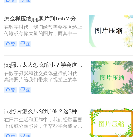
赞
踩
jpg太大怎么压缩呢？为了有效解决这
一问题，本文将介绍五种实用的JPG
照片压缩方法，帮助您轻松减小照片
怎么样压缩jpg照片到1mb？分享二种压缩方法！
体积，同时尽量保持图片质量。
在数字时代，我们经常需要在网络上
传输或存储大量的图片，而其中一项
重要的任务就是确保这些图片的文件
赞
踩
大小合理，以便更加高效地共享和使
用。特别是在发送电子邮件、上传到
社交媒体或存储在云端时，将压缩
jpg照片太大怎么缩小？学会这几招，轻松解决！
JPG是一个常见的需求。那么怎么样
压缩jpg照片到1mb呢？本文将介绍两
在数字摄影和社交媒体盛行的时代，
种高效的JPG压缩方法，帮助你在不
高清照片给我们带来了视觉上的享
损失画质的前提下将图片压缩到1MB
受，但同时也带来了存储和传输的难
赞
踩
以下。
题。大尺寸的JPG照片占用大量的存
储空间，上传至网络时也往往需要更
长的时间。因此，学会jpg照片太大怎
jpg照片怎么压缩到10k？这3种简单的方法分享给你！
么缩小，既能保持图片的视觉质量，
又能节省空间和加快传输速度，成为
在日常生活和工作中，我们经常需要
了一项非常实用的技能。本文将详细
上传或分享照片，但某些平台或应用
介绍几种缩小JPG照片大小的方法，
对文件大小有严格的限制。特别是当
赞
踩