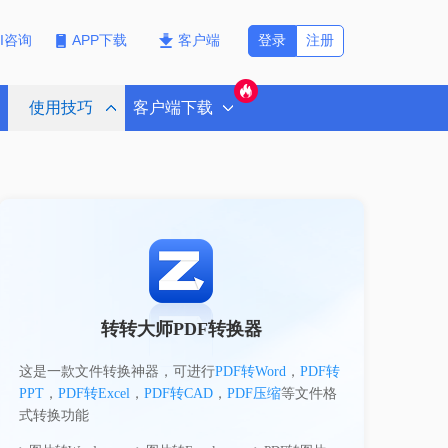
登录
注册
PI咨询
APP下载
客户端
使用技巧
客户端下载
转转大师PDF转换器
这是一款文件转换神器，可进行
PDF转Word
，
PDF转
PPT
，
PDF转Excel
，
PDF转CAD
，
PDF压缩
等文件格
式转换功能