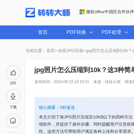
微软office中国区合作伙伴
首页
PDF转换
PDF处理
当前位置：首页>
在线JPG压缩>
jpg照片怎么压缩到10k
jpg照片怎么压缩到10k？这3种
发布时间：2024-08-23 14:10:01
来源：
转转大师
阅读量
205
下载
核心摘要・3秒速读
本文介绍了将JPG照片压缩至10KB以下的四种
缩软件，并提供了操作步骤。同时提醒用户注意权
性。这些方法可帮助用户满足各种上传和分享需求