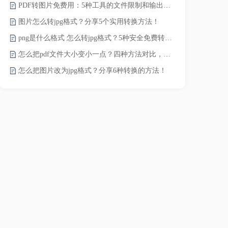
PDF转图片免费用：5种工具的文件限制和输出质量对比！
JPG怎么压
图片怎么转jpg格式？分享5个实用转换方法！
png是什么格式 怎么转jpg格式？5种安全免费转换方法全解析！
电脑上怎么压
怎么把pdf文件大小变小一点？四种方法对比，一看就懂！
如何压缩视频
怎么把图片改为jpg格式？分享6种转换的方法！