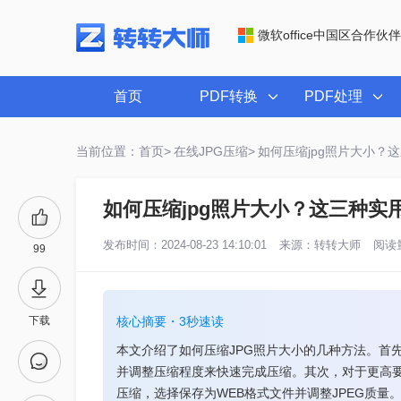
微软office中国区合作伙伴
首页
PDF转换
PDF处理
当前位置：首页>
在线JPG压缩>
如何压缩jpg照片大小？
如何压缩jpg照片大小？这三种实
发布时间：2024-08-23 14:10:01
来源：
转转大师
阅读量
99
下载
核心摘要・3秒速读
本文介绍了如何压缩JPG照片大小的几种方法。首
并调整压缩程度来快速完成压缩。其次，对于更高要求的
压缩，选择保存为WEB格式文件并调整JPEG质