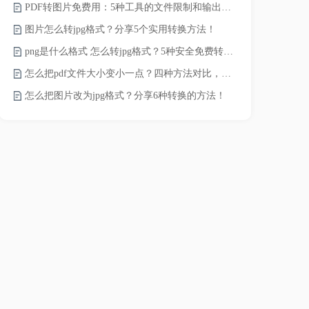
PDF转图片免费用：5种工具的文件限制和输出质量对比！
图片怎么转jpg格式？分享5个实用转换方法！
如何把照片后
png是什么格式 怎么转jpg格式？5种安全免费转换方法全解析！
pdf文档怎
怎么把pdf文件大小变小一点？四种方法对比，一看就懂！
怎么把图片改为jpg格式？分享6种转换的方法！