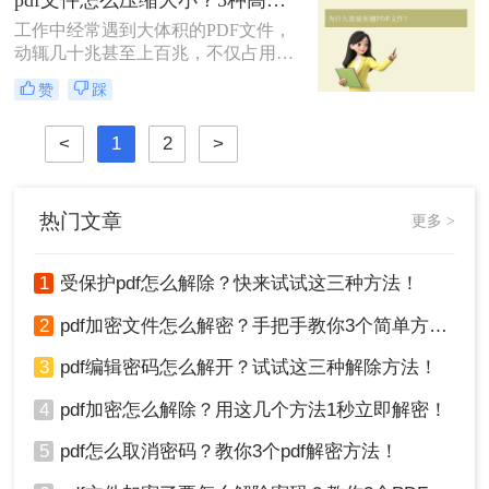
pdf文件怎么压缩大小？5种高效压缩方法（2026实测指南）
呢？本文直击痛点，提供可立即执行
工作中经常遇到大体积的PDF文件，
的修复方案，助您10分钟内恢复可编
动辄几十兆甚至上百兆，不仅占用存
辑文档！
储空间，更导致邮件发送失败、网盘
赞
踩
上传缓慢、分享困难……这些"体积
灾难"严重影响工作效率。那么pdf文
<
1
2
>
件怎么压缩大小呢？别再忍受大文
件！本文直击痛点，提供可立即执行
的高效压缩方案，助您10分钟内将
PDF文件压缩至原大小的10%-30%，
热门文章
更多 >
同时保持清晰度！
1
受保护pdf怎么解除？快来试试这三种方法！
2
pdf加密文件怎么解密？手把手教你3个简单方法！
3
pdf编辑密码怎么解开？试试这三种解除方法！
4
pdf加密怎么解除？用这几个方法1秒立即解密！
5
pdf怎么取消密码？教你3个pdf解密方法！