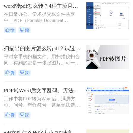
word转pdf怎么转？4种主流且高效方法详解！
在日常办公、学术提交或文件共享
中，PDF（Portable Document
Format，便携式文档格式）因其卓越
赞
踩
的跨平台一致性、不易编辑的特性和
固定的排版格式，已成为文件分发的
首选。而Microsoft Word则是我们创作
扫描出的图片怎么转pdf？试过好用的几个办法！
和编辑文档最常用的工具。因此，掌
平时拿手机扫描文件、用扫描仪扫合
握如何将Word文档完美地转换为
同，得到的都是一张张图片。可一旦
PDF，是每个现代办公人士和学生的
要发给别人、归档保存或者打印出
必备技能。
赞
踩
来，PDF格式明显更正式、也更方
便。很多人卡在这一步：图片质量还
行，转完PDF却模糊了；十几页的扫
PDF转Word后文字乱码、无法编辑怎么解决？5种高效解决方法（2026实测指南）
描件，一页一页转太磨人；还有些涉
工作中将PDF转为Word后，满屏方
及隐私的文件，不敢随便往在线工具
框、问号、奇怪符号，甚至无法选中
里传。
文字编辑……这些"乱码灾难"不仅浪
赞
踩
费时间，更可能因反复尝试导致文档
损坏。别再盲目重转！那么PDF转
Word后文字乱码、无法编辑怎么解决