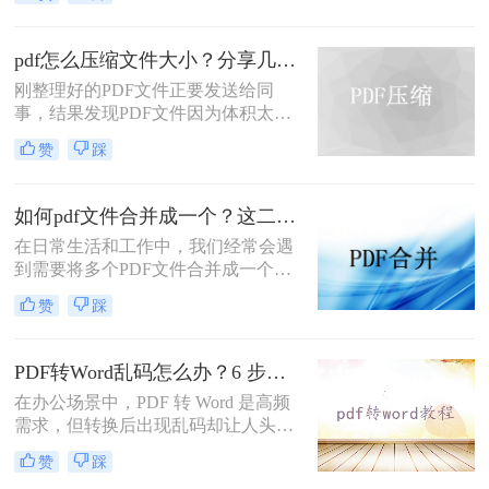
保你了解加密的类型和原因，并拥有
合法的权利和合适的工具来进行解密
操作。那么加密pdf如何解除加密呢？
pdf怎么压缩文件大小？分享几个PDF压缩技巧！
以下是一些常见的解除PDF文件加密
刚整理好的PDF文件正要发送给同
的方法。
事，结果发现PDF文件因为体积太大
超出大小限制，导致发送失败，这可
赞
踩
咋办呢？重新修改PDF删减一些内容
吗？这样的话又得花时间去编辑了，
有没有更快的方法呢？PDF是一种常
如何pdf文件合并成一个？这二种操作方法十分简单！
用的文件格式，它可以跨平台使用，
在日常生活和工作中，我们经常会遇
并且在不同的设备上具有相同的外观
到需要将多个PDF文件合并成一个的
和格式。然而，有时候我们会发现，
情况。这种需求在整理报告、收集资
一些PDF文件太大，不易于分享和传
赞
踩
料或准备演示文稿时尤为常见。合并
输。那么，pdf怎么压缩文件大小呢？
后的PDF文件不仅便于管理和分享，
本文将介绍几种简单且有效的方法，
还能提高查阅效率。那么如何pdf文件
帮助你轻松压缩PDF文件。
PDF转Word乱码怎么办？6 步排查法 + 实用解决方案！
合并成一个呢？下面，我们将介绍几
在办公场景中，PDF 转 Word 是高频
种简单有效的方法，帮助您轻松地将
需求，但转换后出现乱码却让人头
多个PDF文件合并成一个。
疼。那么PDF转Word乱码怎么办呢？
赞
踩
本文结合技术原理与实战经验，提供