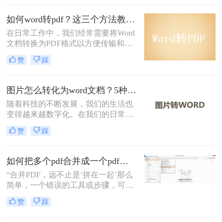
一套系统化解决方案，帮你快速修复
乱码问题。
如何word转pdf？这三个方法教你轻松搞定！
在日常工作中，我们经常需要将Word
文档转换为PDF格式以方便传输和共
享。PDF格式具有跨平台、可编辑、
赞
踩
安全性高等优点，因此被广泛应用于
各种场景。本文将为您详细介绍如何
word转pdf，包括方法、注意事项和常
图片怎么转化为word文档？5种实用方法详解！
见问题等，帮助您轻松完成转换。
随着科技的不断发展，我们的生活也
变得越来越数字化。在我们的日常生
活中，我们经常需要将图片转换成
赞
踩
Word文档。然而，这种转换可能需要
一些特殊的软件。在这篇文章中，我
们将介绍图片怎么转化为word文档。
如何把多个pdf合并成一个pdf？5种高效合并方法详解！
“合并PDF，远不止是‘拼在一起’那么
简单，一个错误的工具或步骤，可能
让你精心排版的文档面目全
赞
踩
非。”——这是从业多年，处理过上
万份文档的小编最深刻的体会。