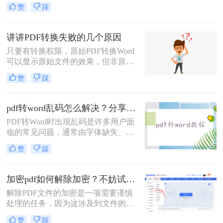
加密，无法转换"？90%的PDF格式转
赞
踩
换失败都源于加密问题！那么PDF加
密为什么会导致格式转换失败呢？本
文将深度解析PDF加密与格式转换的
讲讲PDF转换失败的几个原因
关系，提供安全、合法、零风险的解
只要有转换权限，原始PDF转换Word
决方案，助你轻松解决这一痛点。内
可以显示原始文件的效果，但非原始
容基于Adobe官方文档，拒绝第三方
PDF文件可能存在转换缺陷。PDF文
风险工具，让你的PDF转换效率提升
赞
踩
件比较复杂，非原生PDF文件转换为
300%！
word文件在技术领域仍不完善。
pdf转word乱码怎么解决？分享常见原因及解决方法！
PDF转Word时出现乱码是许多用户面
临的常见问题，通常由字体缺失、编
码错误、扫描文件识别失败等原因导
赞
踩
致。那么pdf转word乱码怎么解决呢？
本文将针对不同场景提供详细的解决
方案，帮助用户高效解决乱码问题。
加密pdf如何解除加密？不妨试试这两种方法！
解除PDF文件的加密是一项需要谨慎
处理的任务，因为这涉及到文件的安
全性和机密性。在解除加密之前，确
赞
踩