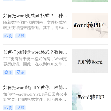
文件和学术研究，转换为PDF格式能
学习呀！
够最大程度地保证文件的保密性和专
业性。Word文档是一个常用的文档格
如何把word变成pdf格式？二种方法帮你轻松转换！
式，因此您可能会想知道如何把word
转换成pdf格式。本文将为您提供详细
随着数字化时代的到来，文件格式的
的步骤，以帮助您快速转换Word文档
转换变得越来越普遍。其中，将Word
为PDF格式。
文档转换为PDF格式是一种常见的需
赞
踩
求，因为PDF文件具有跨平台、不可
编辑、安全性高等特点，常被用于分
享、存档和打印。本文将详细介绍如
如何把pdf转为word格式？教你三招，免费转word！
何把word变成pdf格式方法。
PDF更有利于统一格式传阅，Word更
容易编辑。因此，在收到PDF文件
后，将PDF转换为Word是很多的人工
赞
踩
作需求。市场上大多数把pdf转为word
格式工具不仅需要收费，而且转换质
量也不好。今天，小编将与您分享两
如何把word转pdf？教你二种简单实用的转换方法!
个免费有用的pdf转word方法，转换效
如何把word转pdf？PDF是日常办公中
率特别高哦~
经常要用到的格式文件，因为PDF格
式文件有着众多优点，其中包括PDF
赞
踩
格式可以在多平台使用，PDF格式安