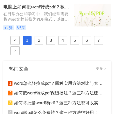
然而，PDF文件并不易于编辑，因
电脑上如何把word转成pdf？教你2种转换方法！
此，将其转换为Word文档成为了一种
在日常办公和学习中，我们经常需要
常见的需求。那么电脑上如何把pdf转
将Word文档转换为PDF格式，以确保
换成word文档呢？本文将介绍二种在
文件在不同设备和平台上保持一致的
电脑上将PDF转换成Word文档的实用
赞
踩
格式和排版。那么电脑上如何把word
方法。
转成pdf呢？本文将介绍两种常用的将
<
1
2
3
4
5
6
7
Word转为PDF的方法。
>
热门文章
更多 >
1
word怎么转换成pdf？四种实用方法对比与实操指南（附详细表格）！
2
如何把word转成pdf保留批注？这三种方法建议收藏！
3
如何将批量word转pdf？这三种方法都可以实现批量转换
4
word转pdf怎么免费转？这三种方法很好用！