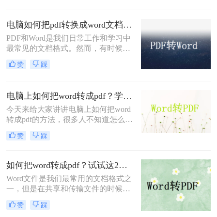
全性高不易修改，阅读性能高，阅读
舒适性好，而且PDF文件格式更为正
电脑如何把pdf转换成word文档？试试这个方法吧！
式，传输起来也比较方便，下面小编
PDF和Word是我们日常工作和学习中
将为你分享二种word转pdf的操作方
最常见的文档格式。然而，有时候我
法，有此需求的小伙伴不妨过来看看!
们可能会遇到需要将PDF转换成Word
赞
踩
的情况，这样可以方便我们编辑和修
改文档内容。在本文中，我将详细介
绍电脑如何把pdf转换成word文档，并
电脑上如何把word转成pdf？学会这三种方法，从此文件格式转换不求人
提供一些实用的工具和技巧。
今天来给大家讲讲电脑上如何把word
转成pdf的方法，很多人不知道怎么转
换格式，工作之后经常遇到相同的问
赞
踩
题，如果不会，那就比较麻烦了，没
关系，小编今天就教大家怎么word转
pdf，教你快速掌握转换方法。
如何把word转成pdf？试试这2个简单的方法，1秒轻松极速转换
Word文件是我们最常用的文档格式之
一，但是在共享和传输文件的时候，
有时候需要将其转换为PDF格式。是
赞
踩
因为PDF格式具有较高的稳定性。可