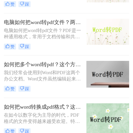
它们各有优缺点，因此为了满足使用
赞
踩
需求，我们可能会经常需要把文件在
不同格式之间转换。
电脑如何把word转pdf文件？两种方法教会你！
电脑如何把word转pdf文件？PDF是一
种通用格式，常用于文档传输和共
享。如果您需要在不同设备之间共享
赞
踩
文档或者将文档发布到网上，PDF是
一个不错的选择。在本文中，我们将
介绍两种方法把Word文档转换成
如何把多个word转pdf？这个方法了解一下！
PDF。
我们经常会使用到Word和PDF这两个
办公文档。Word文件虽然编辑起来很
方便，但没有PDF文件的安全性高。
赞
踩
因此，我们总会先编辑好word文件中
的内容，再转换成PDF文件发送出
去。但是如果Word文件较多的话，一
如何把word转换成pdf格式？这三种方法教你如何转换！
个一个将Word保存为PDF太麻烦了。
在如今以数字化为主导的时代，PDF
那么你们知道如何把多个word转pdf
格式的文件变得越来越受欢迎。特别
吗？接下来我教你如何转换Word文
是在一些重要的场合，如简历、商业
件，有兴趣的朋友，赶快跟我一起来
赞
踩