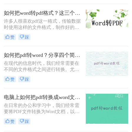
以确保文档，不会因为在不同的操作
系统和软件上打开而出现格式错误。
如何把word转pdf格式？这三个方法值得推荐！
如何把word转成pdf呢？今天小编给大
家分享一些比较常用的方法，赶紧看
许多人很喜欢pdf这一格式，传输数据
看吧！
时使用这样的文件格式，制作好的
word文档、excel表格、ppt演示文稿，
赞
踩
以及将文档转换成这一格式，正是喜
爱该文件格式。由于pdf这种文件格
式，非常稳定，所以可以将所制作的
如何把pdf转word？分享四个简单的方法!
文件转换为pdf格式后再传送，不会影
在现代的信息时代，我们经常需要在
响整个文件内容的排版，也不会出现
不同的文件格式之间进行转换。尤其
这样的情况。那么如何把word转pdf格
是在办公场所，我们常常碰到将PDF
式呢？下面就来讲讲word转pdf文件的
赞
踩
文件转换为Word格式的需求。这可能
方法。
是因为我们需要对PDF文件进行编辑
或修改，或者我们想要在Word文档中
电脑上如何把pdf转换成word文档？这二种实用方法分享给你！
粘贴PDF文件的内容。无论是什么原
在日常的办公和学习中，我们经常需
因，将PDF文件转换为Word格式是一
要将PDF文件转换为Word文档，以便
项非常实用的技能。那么如何把PDF
于编辑、修改或进一步处理。由于
转Word呢？在本文中，我们将分享一
赞
踩
PDF格式的稳定性和跨平台兼容性，
些方法和技巧，帮助您完成这项任
它成为了广泛使用的文件格式之一。
务。