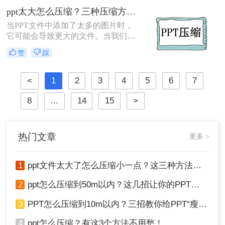
文件，以确保其大小在50M以内呢？
ppt太大怎么压缩？三种压缩方法教会你！
本文将为您提供一些实用的方法和技
当PPT文件中添加了太多的图片时，
巧。
它可能会导致更大的文件。当我们处
理更大的PPT文件时，我们可能会遇
赞
踩
到一些问题，这需要我们学习PPT压
缩操作。你知道PPT太大怎么压缩
吗？下面一起看看吧。
<
1
2
3
4
5
6
7
8
...
14
15
>
热门文章
更多 >
1
ppt文件太大了怎么压缩小一点？这三种方法轻松解决！
2
ppt怎么压缩到50m以内？这几招让你的PPT秒瘦身！
3
PPT怎么压缩到10m以内？三招教你给PPT“瘦身”！
4
ppt怎么压缩？有这3个方法不用愁！