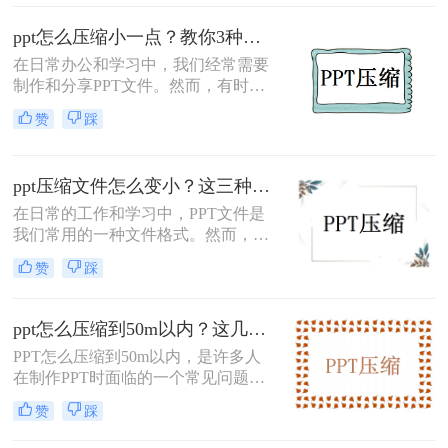
为您介绍几种有效的PPT压缩方法，
ppt怎么压缩小一点？教你3种简单实用的压缩方法!
帮助您轻松解决做好的ppt太大怎么压
缩问题。
在日常办公和学习中，我们经常需要
制作和分享PPT文件。然而，有时文
件过大可能导致分享或传输不便。为
赞
踩
了解决ppt怎么压缩小一点问题，我们
可以采取一些有效的方法来压缩PPT
文件，使其大小控制在合理范围内。
ppt压缩文件怎么变小？这三种方法值得尝试一下！
本文将介绍三种实用的PPT压缩方
法，帮助你轻松实现这一目标。
​在日常的工作和学习中，PPT文件是
我们常用的一种文件格式。然而，随
着内容的不断增加和素材的丰富，
赞
踩
PPT文件往往会变得越来越大，这不
仅会占用大量的存储空间，还可能影
响文件的传输速度和编辑效率。因
ppt怎么压缩到50m以内？这几招让你的PPT秒瘦身！
此，我们需要掌握一些实用的方法来
PPT怎么压缩到50m以内，是许多人
压缩PPT文件，使其变小。那么PPT
在制作PPT时面临的一个常见问题。
压缩文件怎么变小呢？本文将介绍三
PPT文件过大不仅会占用电脑的存储
种有效的PPT压缩方法，帮助您轻松
赞
踩
空间，还会导致分享和传输过程中的
减小文件大小。
困扰。那么，我们应该如何压缩PPT