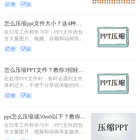
内容的丰富和多媒体元素的增加，
赞
踩
PPT文件的大小往往会变得相当庞
大。这不仅会占用大量存储空间，还
会影响文件的传输速度和分享便利
怎么压缩ppt文件大小？这4种压缩方法可以了解下！
性。因此，掌握PPT文件的压缩方法
在日常工作和学习中，PPT文件因包
显得尤为重要。那么PPT文件怎么压
含大量图片、视频、音频和动画等多
缩大小呢？本文将详细介绍几种常见
媒体元素，往往导致文件体积过大，
的PPT文件压缩方法，帮助您轻松减
赞
踩
这不仅占用存储空间，还会影响文件
小文件体积。
传输速度和打开速度。那么怎么压缩
ppt文件大小呢？为了优化PPT文件的
怎么压缩PPT文件？教你3招轻松搞定！
存储和传输效率，本文将介绍四种实
用的PPT文件压缩方法。
在处理PPT文件时，有时会遇到文件
体积过大，不便于分享或传输的问
题。那么怎么压缩PPT文件呢？本文
赞
踩
将介绍三种压缩PPT文件的方法，帮
助您轻松解决PPT文件过大的困扰。
ppt怎么压缩成50mb以下？教你3种高效压缩方法！
在日常工作和学习中，PPT文件因包
含大量图片、视频和动画等多媒体元
素，往往会导致文件体积过大，不仅