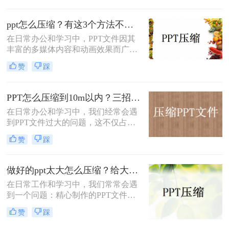
么做好的ppt太大怎么压缩呢？本文将
介绍两种有效的PPT压缩方法，帮助
ppt怎么压缩？有这3个方法不用愁！
你轻松解决这一问题。
在日常办公和学习中，PPT文件因其
丰富的多媒体内容和动画效果而广受
欢迎，但这也导致了文件体积较大，
赞
踩
不便于分享和存储。那么ppt怎么压缩
呢？本文将详细介绍几种PPT文件压
缩的方法，帮助用户轻松减小文件大
PPT怎么压缩到10m以内？三招教你给PPT“瘦身”！
小。
在日常办公和学习中，我们经常会遇
到PPT文件过大的问题，这不仅占用
了大量的存储空间，还可能影响文件
赞
踩
的传输速度。特别是在需要上传到网
络或发送给其他人时，文件大小的限
制往往令人头疼。那么，如何将PPT
做好的ppt太大怎么压缩？给大家介绍三个常用办法！
文件压缩到10M以内呢？下面将介绍
在日常工作和学习中，我们常常会遇
三个实用方法。
到一个问题：精心制作的PPT文件体
积过大，无论是发送邮件还是在线分
赞
踩
享都显得极为不便。这时，对PPT文
件进行压缩就显得尤为重要。本文将