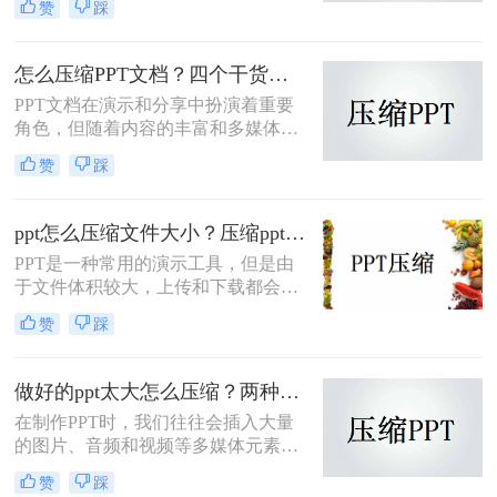
赞
踩
占用存储空间，还会影响文件传输速
度和打开速度。为了将PPT文件压缩
至50MB以下，那么ppt怎么压缩成
怎么压缩PPT文档？四个干货教程不要错过！
50mb以下呢？本文将介绍三种实用的
PPT文档在演示和分享中扮演着重要
方法。
角色，但随着内容的丰富和多媒体元
素的增加，PPT文件的大小也会相应
赞
踩
增大，给存储和传输带来不便。为了
有效地减小PPT文档的大小，我们可
以采用多种方法进行压缩。那么怎么
ppt怎么压缩文件大小？压缩ppt的4个实用办法！
压缩PPT文档呢？本文将详细介绍几
PPT是一种常用的演示工具，但是由
种常用的PPT文档压缩方法，帮助您
于文件体积较大，上传和下载都会耗
轻松管理PPT文件。
费较长时间。为了提高用户体验，减
赞
踩
少加载时间，我们需要学会ppt怎么压
缩文件大小。本文将为您详细介绍压
缩PPT文件大小的方法。
做好的ppt太大怎么压缩？两种压缩方法帮你解决！
在制作PPT时，我们往往会插入大量
的图片、音频和视频等多媒体元素，
导致PPT文件体积庞大，不仅占用存
赞
踩
储空间，还影响文件的传输效率。那