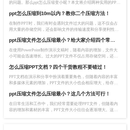
缩文件”，就可以为PPT进行压缩了。
的问题。那么ppt怎么压缩变小呢？本文将介绍两种实用的PPT
压缩方法，帮助您轻松将PPT文件压缩变小。
四、手动删除不需要的元素
ppt怎么压缩到10m以内？教你二个压缩方法！
在制作PPT时，我们有时会遇到文件过大的问题，这不仅会占
如果不需要使用某些元素，可以直接手动删除。例
用大量的存储空间，还会影响文件的传输速度和分享便利性。
如，可以删除不需要的幻灯片、文本框、图片等元
那么PPT怎么压缩到10M以内呢？本文将介绍两种将PPT压缩到
素，以减小文件大小。
ppt压缩文件怎么压缩最小？给大家介绍四个常用方法！
10M以内的方法。
以上就是四种ppt怎么压缩文件大小的方法，每种方
在使用PowerPoint制作演示文稿时，随着内容的增加，文件大
法都有自己的特点，用户可以根据实际情况选择适
小可能会迅速增长。过大的PPT文件不仅占用存储空间，还会
合自己的方法进行操作。
影响分享和传输的效率。因此，学会如何压缩PPT文件变得尤
怎么压缩PPT文档？四个干货教程不要错过！
为重要。那么ppt压缩文件怎么压缩最小呢？本文将介绍四种实
用的PPT压缩方法，帮助您轻松将文件大小压缩到最小。
PPT文档在演示和分享中扮演着重要角色，但随着内容的丰富
和多媒体元素的增加，PPT文件的大小也会相应增大，给存储
和传输带来不便。为了有效地减小PPT文档的大小，我们可以
ppt压缩文件怎么压缩最小？这几个方法可行！
采用多种方法进行压缩。那么怎么压缩PPT文档呢？本文将详
细介绍几种常用的PPT文档压缩方法，帮助您轻松管理PPT文
​在日常生活和工作中，我们经常需要处理PPT文件，但随着内
件。
容的增加和素材的丰富，PPT文件大小往往会逐渐增大。这不
仅会占用大量存储空间，还可能影响文件的传输速度和编辑效
率。因此，将PPT文件压缩至最小变得至关重要。那么PPT压
缩文件怎么压缩最小呢？本文将为您介绍一些实用的方法，帮