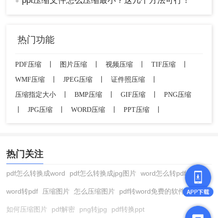
ppt压缩文件怎么压缩最小？这几个方法可行！
●
热门功能
PDF压缩
丨
图片压缩
丨
视频压缩
丨
TIF压缩
丨
WMF压缩
丨
JPEG压缩
丨
证件照压缩
丨
压缩指定大小
丨
BMP压缩
丨
GIF压缩
丨
PNG压缩
丨
JPG压缩
丨
WORD压缩
丨
PPT压缩
丨
热门关注
pdf怎么转换成word
pdf怎么转换成jpg图片
word怎么转pdf
word转pdf
压缩图片
怎么压缩图片
pdf转word免费的软件
如何压缩图片
pdf解密
png转jpg
pdf转换ppt