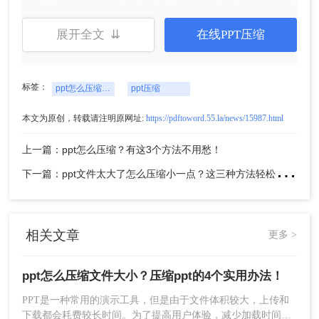
展开全文 ⇊
在线PPT压缩
标签：
ppt怎么压缩文件大小
ppt压缩
本文为原创，转载请注明原网址:
https://pdftoword.55.la/news/15987.html
1、选择文件压缩-PPT压缩，上传要压缩的文档。
上一篇：ppt怎么压缩？有这3个方法不用愁！
支持批量添加处理哦。
下
一篇：ppt文件太大了怎么压缩小一点？这三种方法轻松解决！
相关文章
更多 >
ppt怎么压缩文件大小？压缩ppt的4个实用办法！
PPT是一种常用的演示工具，但是由于文件体积较大，上传和
下载都会耗费较长时间。为了提高用户体验，减少加载时间，