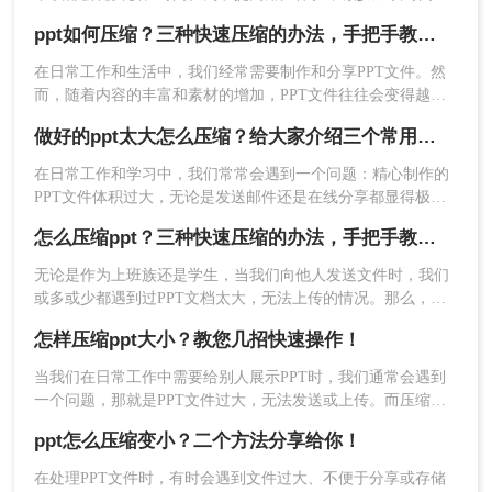
我们需要学会ppt怎么压缩文件大小。本文将为您详细介绍压缩
ppt如何压缩？三种快速压缩的办法，手把手教会大家！
PPT文件大小的方法。
2、上传文档后，可选择压缩类型和输出目录，然后
点击开始转换。
在日常工作和生活中，我们经常需要制作和分享PPT文件。然
而，随着内容的丰富和素材的增加，PPT文件往往会变得越来
越大，这不仅占据了大量的存储空间，还可能导致传输和分享
做好的ppt太大怎么压缩？给大家介绍三个常用办法！
的不便。因此，压缩PPT文件成为了一个必要的操作。那么
PPT如何压缩呢？本文将详细介绍PPT压缩的方法与步骤，帮
在日常工作和学习中，我们常常会遇到一个问题：精心制作的
助您轻松减小文件大小。
PPT文件体积过大，无论是发送邮件还是在线分享都显得极为
不便。这时，对PPT文件进行压缩就显得尤为重要。本文将为
怎么压缩ppt？三种快速压缩的办法，手把手教会大家！
您介绍几种有效的PPT压缩方法，帮助您轻松解决做好的ppt太
大怎么压缩问题。
无论是作为上班族还是学生，当我们向他人发送文件时，我们
或多或少都遇到过PPT文档太大，无法上传的情况。那么，你
通常如何处理这种情况呢？今天小编与您分享怎么压缩ppt的方
怎样压缩ppt大小？教您几招快速操作！
3、压缩完成。
法，如果您感兴趣，不妨尝试下小编分享的ppt压缩方法。
当我们在日常工作中需要给别人展示PPT时，我们通常会遇到
三、使用WPS进行压缩
一个问题，那就是PPT文件过大，无法发送或上传。而压缩
PPT文件是一个非常好的解决办法。本文将为大家提供怎样压
使用WPS打开需要压缩的PPT文件后，点击“文
ppt怎么压缩变小？二个方法分享给你！
缩ppt大小的方法。
件”下的“文件打包”，接着选择“将演示文档打包成压
在处理PPT文件时，有时会遇到文件过大、不便于分享或存储