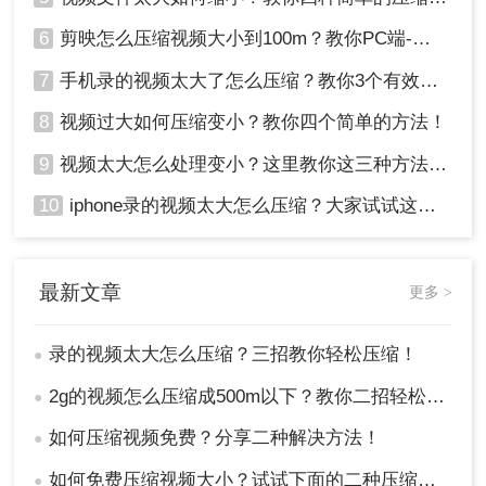
6
剪映怎么压缩视频大小到100m？教你PC端-移动端压缩方式！
7
手机录的视频太大了怎么压缩？教你3个有效压缩方法！
8
视频过大如何压缩变小？教你四个简单的方法！
9
视频太大怎么处理变小？这里教你这三种方法!！
10
iphone录的视频太大怎么压缩？大家试试这四种方法！
最新文章
更多 >
录的视频太大怎么压缩？三招教你轻松压缩！
●
2g的视频怎么压缩成500m以下？教你二招轻松搞定!
●
如何压缩视频免费？分享二种解决方法！
●
如何免费压缩视频大小？试试下面的二种压缩方法！
●