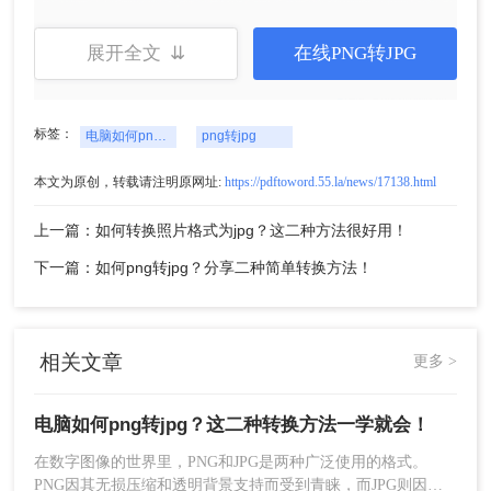
展开全文 ⇊
在线PNG转JPG
3、上传png图片，点击开始转换。
标签：
电脑如何png转jpg
png转jpg
本文为原创，转载请注明原网址:
https://pdftoword.55.la/news/17138.html
上一篇：如何转换照片格式为jpg？这二种方法很好用！
下一篇：如何png转jpg？分享二种简单转换方法！
相关文章
更多 >
4、等待一小会就转好了，下载文件即可使用。
以上就是今天分享的关于“电脑如何png转jpg”的二种
电脑如何png转jpg？这二种转换方法一学就会！
方法了，大家觉得哪种更好呢，欢迎在评论区交流
哦。
在数字图像的世界里，PNG和JPG是两种广泛使用的格式。
PNG因其无损压缩和透明背景支持而受到青睐，而JPG则因其