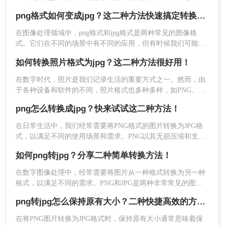
高效的有损压缩和广泛的兼容性而流行。有时，我们可能需要
png格式如何变成jpg？这二种方法快速搞定转换!！
将PNG图像转换为JPG格式，以减小文件大小或满足特定的使
用需求。本文将指导您电脑如何png转jpg。
在图像处理领域中，png格式和jpg格式是两种常见的图像格
式。它们在不同的场景中有不同的应用，但有时候我们可能需
要将png格式转换成jpg格式，以便更好地适应不同的需求。那
如何转换照片格式为jpg？这二种方法很好用！
么png格式如何变成jpg呢？本文将为您介绍让他种简单而有效
的方法，帮助您将png格式变成jpg格式。
在数字时代，照片是我们记录生活的重要方式之一。然而，由
于各种设备和软件的不同，照片格式也多种多样，如PNG、
BMP、TIFF等。有时，为了方便查看和分享，我们需要将照片
png怎么转换成jpg？快来试试这二种方法！
转换为JPG格式。那么如何转换照片格式为jpg呢？本文将介绍
两种简单而有效的方法，帮助你轻松实现照片格式的转换。
在日常生活中，我们经常需要将PNG格式的图片转换为JPG格
式，以满足不同的使用场景和需求。PNG以其无损压缩和支持
透明背景的特性受到青睐，而JPG则因其高效的压缩算法和广
如何png转jpg？分享二种简单转换方法！
泛的兼容性成为互联网上最常用的图片格式之一。那么png怎么
转换成jpg呢？本文将介绍两种将PNG转换成JPG的方法。
在数字图像处理中，经常需要将图片从一种格式转换为另一种
格式，以满足不同的需求。PNG和JPG是两种非常常见的图片
格式，它们各有优势：PNG格式支持透明背景且为无损压缩，
png转jpg怎么保持原有大小？二种快捷高效的方法推荐给你！
而JPG格式则是有损压缩，但文件大小通常更小，更适合网页
和社交媒体分享。本文将详细介绍如何png转jpg。
在将PNG图片转换为JPG格式时，保持原有大小通常意味着保