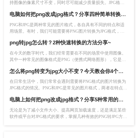
持图像的像素尺寸不变，同时尽可能减少质量损失。JPG格式
是一种有损压缩格式，这意味着在压缩过程中会损失一些图像
电脑如何把png改成jpg格式？分享四种简单转换方法！
数据，但可以通过调整压缩质量来平衡文件大小与图像质量之
间的关系。以下是png转jpg怎么保持原有大小的步骤和注意事
​PNG和JPG是两种常见的图片格式，各自具有不同的特点和适
项。
用场景。有时，我们可能需要将PNG图片转换为JPG格式，以
适应不同的使用需求。那么电脑如何把PNG改成JPG格式呢？
png转jpg怎么转？2种快速转换的方法分享~
下面将介绍四种在电脑上将PNG改为JPG格式的方法，帮助您
轻松完成格式转换。
在今天的数字时代，我们经常需要在不同的场景中使用图像。
其中一种常见的图像格式是PNG（便携式网络图形），它是一
种无损的格式，适用于保留图像的高质量。然而，在某些情况
怎么将png转变为jpg大小不变？今天教会你4个方法！
下，我们可能需要将PNG图像转换为JPG（Joint Photographic
Experts Group）格式，因为JPG格式具有较小的文件大小，更
在日常生活中，我们常常会遇到需要将PNG格式的图片转换为
适合在网站上加载和共享。那么png转jpg怎么转​呢？本文将为
JPG格式的情况。PNG和JPG是常见的图片格式，两者在特点和
您介绍二种简便的方法。
用途上有所不同。PNG格式具有无损压缩和支持透明度等优
电脑上如何把png改成jpg格式？分享5种常用的转换方法！
势，适合用于保存图标、图形及logo等；而JPG格式则以有损压
缩为主，适合用于保存照片、生活场景等。那么怎么将png转变
无论是为了减小文件大小、提高网页加载速度，还是满足某些
为jpg大小不变呢？
软件或平台对JPG格式的要求，掌握几种有效的PNG转JPG方法
都是非常有用的。那么电脑上如何把png改成jpg格式呢？本文
将介绍五种常用的方法来实现这一转换。