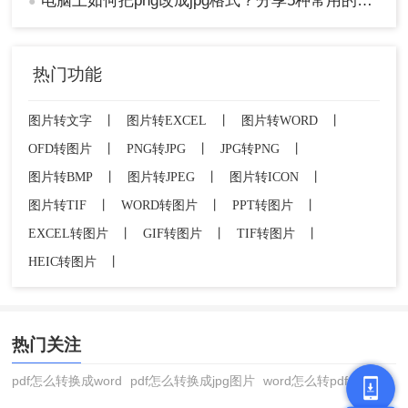
电脑上如何把png改成jpg格式？分享5种常用的转换方法！
●
热门功能
图片转文字
丨
图片转EXCEL
丨
图片转WORD
丨
OFD转图片
丨
PNG转JPG
丨
JPG转PNG
丨
图片转BMP
丨
图片转JPEG
丨
图片转ICON
丨
图片转TIF
丨
WORD转图片
丨
PPT转图片
丨
EXCEL转图片
丨
GIF转图片
丨
TIF转图片
丨
HEIC转图片
丨
热门关注
pdf怎么转换成word
pdf怎么转换成jpg图片
word怎么转pdf