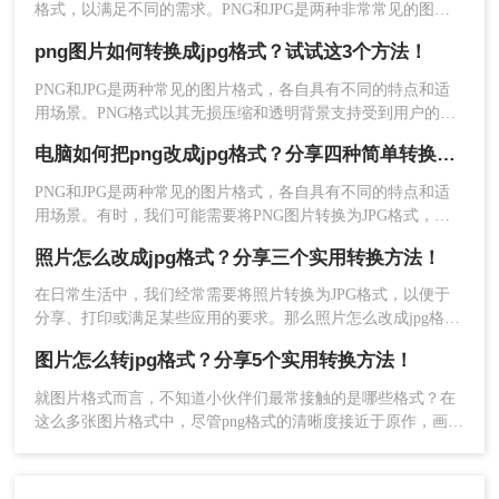
格式，以满足不同的需求。PNG和JPG是两种非常常见的图片
格式，它们各有优势：PNG格式支持透明背景且为无损压缩，
png图片如何转换成jpg格式？试试这3个方法！
而JPG格式则是有损压缩，但文件大小通常更小，更适合网页
和社交媒体分享。本文将详细介绍如何png转jpg。
PNG和JPG是两种常见的图片格式，各自具有不同的特点和适
三、使用操作系统自带的功能
用场景。PNG格式以其无损压缩和透明背景支持受到用户的青
睐，而JPG格式则因其高效的压缩算法广泛应用于各类图片存
一些操作系统也提供了基本的图片格式转换功能，
电脑如何把png改成jpg格式？分享四种简单转换方法！
储和传输。有时，我们可能需要将PNG图片转换成JPG格式，
虽然这些功能可能不如专业软件强大，但对于简单
以满足特定的需求或优化存储空间。那么png图片如何转换成
​PNG和JPG是两种常见的图片格式，各自具有不同的特点和适
的转换需求来说已经足够。
jpg格式呢？下面将介绍三种实用的方法，帮助你轻松完成PNG
用场景。有时，我们可能需要将PNG图片转换为JPG格式，以
1、Windows：
在Windows 10及更高版本中，你可
到JPG的转换。
适应不同的使用需求。那么电脑如何把PNG改成JPG格式呢？
以使用“照片”应用来打开PNG图片，并通过“另存
照片怎么改成jpg格式？分享三个实用转换方法！
下面将介绍四种在电脑上将PNG改为JPG格式的方法，帮助您
为”功能将其保存为JPG格式。
轻松完成格式转换。
在日常生活中，我们经常需要将照片转换为JPG格式，以便于
2、macOS
：macOS的“预览”应用支持多种图片格
分享、打印或满足某些应用的要求。那么照片怎么改成jpg格式
式的查看和编辑，包括PNG转JPG。打开PNG图片
呢？本文将介绍三种将照片转换为JPG格式的方法，每种方法
图片怎么转jpg格式？分享5个实用转换方法！
后，通过“文件”菜单选择“导出为”，然后在弹出的对
都有其特点和适用场景，您可以根据自己的需求选择最合适的
方式。
话框中选择JPG格式并保存。
就图片格式而言，不知道小伙伴们最常接触的是哪些格式？在
这么多张图片格式中，尽管png格式的清晰度接近于原作，画质
注意事项
清晰，但缺点仍然存在，比如存储空间占用过大，还有一些网
站不支持png格式的图片，因此很多人都会把图片怎么转jpg格
式，那么如何png转jpg？
在进行PNG转JPG转换时，请注意JPG是一种