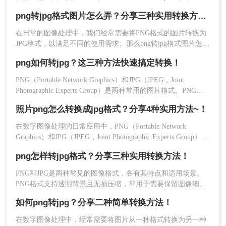
JPG（Joint Photographic Experts Group）是两种广泛使用的图像
png转jpg格式图片怎么弄？分享三种实用转换方法！
格式，但它们各自具有不同的特点和适用场景。PNG以其无损
压缩、支持透明度和广泛的颜色支持而闻名，而JPG则以其较
在日常的图像处理中，我们经常需要将PNG格式的图片转换为
高的压缩比和广泛的兼容性在网页和社交媒体上广受欢迎。
JPG格式，以满足不同的使用需求。那么png转jpg格式图片怎么
弄呢？本文将介绍三种将PNG转换为JPG格式的实用方法。
png如何转jpg？这三种方法快速搞定转换！
PNG（Portable Network Graphics）和JPG（JPEG，Joint
Photographic Experts Group）是两种常用的图片格式。PNG以
2、在弹出的WEB格式转换框里面，选择
其高质量的无损压缩和支持透明度的特性而著称，而JPG则以
【JPEG】-【低】，然后点【确定】，选择保存路
照片png怎么转换成jpg格式？分享4种实用方法~！
其优秀的压缩率和广泛的应用范围而流行。然而，在某些情况
径输出即可。
下，我们可能需要将PNG图片转换为JPG格式。那么png如何转
在数字图像处理的日常应用中，PNG（Portable Network
jpg呢？以下将介绍三种实用的PNG转JPG的方法。
Graphics）和JPG（JPEG，Joint Photographic Experts Group）是
两种最为常见的图片格式。PNG以其无损压缩、支持透明背景
png怎样转jpg格式？分享三种实用转换方法！
和丰富的色彩深度而著称，适用于需要高质量图像的场景。然
而，JPG格式以其高效的压缩率和较小的文件体积
PNG和JPG是两种常见的图像格式，各有其特点和适用场景。
PNG格式支持透明背景且无损压缩，常用于需要保留图像细节
和透明度的场景；而JPG格式则更适合用于网络传输和照片分
如何png转jpg？分享二种简单转换方法！
享，因为它采用了有损压缩技术，可以在一定程度上减小文件
体积，同时保持较好的图像质量。那么png怎样转jpg格式呢？
在数字图像处理中，经常需要将图片从一种格式转换为另一种
本文将介绍三种将PNG转换为JPG格式的方法。