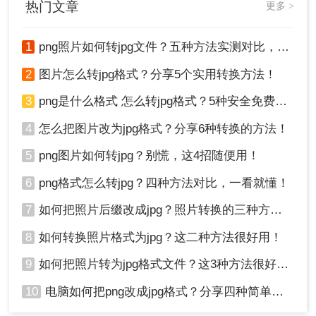
热门文章
更多 >
有损压缩格式，这意味着转换过程中可能会丢
失一些图像细节或质量。因此，在转换前请确
1
png照片如何转jpg文件？五种方法实测对比，附各场景最优选!！
保你接受这种损失。
转换后的JPG图片质量可以通过调整输出选项
2
图片怎么转jpg格式？分享5个实用转换方法！
（如品质设置）来控制。较高的品质设置意味
着更好的图像质量和更大的文件大小，而较低
3
png是什么格式 怎么转jpg格式？5种安全免费转换方法全解析！
的品质设置则相反。
4
怎么把图片改为jpg格式？分享6种转换的方法！
总结
5
png图片如何转jpg？别慌，这4招随便用！
6
png格式怎么转jpg？四种方法对比，一看就懂！
以上就是如何将图片的png格式转化为jpg的方法介
绍了，将PNG格式的图片转化为JPG格式有多种方
7
如何把照片后缀改成jpg？照片转换的三种方法！
法可供选择，包括使用在线转换工具、图片处理软
件以及操作系统自带的功能。根据你的具体需求和
8
如何转换照片格式为jpg？这二种方法很好用！
偏好选择合适的方法进行操作即可。
9
如何把照片转为jpg格式文件？这3种方法很好用!！
10
电脑如何把png改成jpg格式？分享四种简单转换方法！