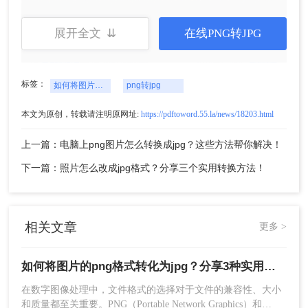
展开全文 ⇊
在线PNG转JPG
标签：
如何将图片的png格式转化为jpg
png转jpg
4、等待一小会就转好了，下载文件即可使用。
本文为原创，转载请注明原网址:
https://pdftoword.55.la/news/18203.html
二、使用图片处理软件
上一篇：电脑上png图片怎么转换成jpg？这些方法帮你解决！
如果你经常需要处理图片，安装一款专业的图片处
下一篇：照片怎么改成jpg格式？分享三个实用转换方法！
理软件可能是个不错的选择。这些软件不仅支持
PNG转JPG，还提供了丰富的编辑和优化功能。下
面以Adobe Photoshop操作为例。
操作如下：
相关文章
更多 >
1、PS打开我们所要压缩的图片，直接点击【文
件】-保存为【WEB格式文件】。
如何将图片的png格式转化为jpg？分享3种实用转换方法！
在数字图像处理中，文件格式的选择对于文件的兼容性、大小
和质量都至关重要。PNG（Portable Network Graphics）和