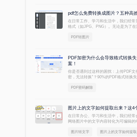
pdf怎么免费转换成图片？五种
在日常工作、学习和生活中，我们经常
格式（如JPG、PNG）。无论是为了
媒体上分享内容，还是为了满足某些平
PDF转图片
转图片的技能都至关重要。然而，面对
择一款免费、安全且高效的方法成为了
PDF加密为什么会导致格式转换
案！
你是否遇到过这样的困扰：上传PDF文
密，无法转换"？90%的PDF格式转换
为什么会导致格式转换失败呢？本文将
PDF密码解除
系，提供安全、合法、零风险的解决方
于Adobe官方文档，拒绝第三方风险工
300%！
图片上的文字如何提取出来？这4
在日常办公、学习和生活中，我们经常
网络图片中的文字内容转化为可编辑的
如何提取出来这个高频需求，很多人第
图片转文字
图片上的文字如何提取
下，还极易出错。本文将结合最新的O