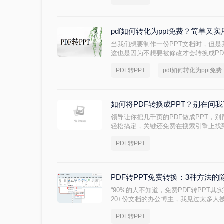
pdf如何转化为ppt免费？简单又
当我们想要制作一份PPT文档时，但是
这也是因为不想要被修改才会转换成P
编辑里面的内容呢？直接将pdf转化为p
PDF转PPT
pdf如何转化为ppt免费
化为ppt免费呢？下面就让小编来给大
如何将PDF转换成PPT？别在问
领导让你把几千页的PDF做成PPT，
轻松搞定，关键还免费在搜索引擎上找到
能，上传文件，选择输出格式开始转换
PDF转PPT
即用，每天还有免费转换次数，堪称职
小技巧。
PDF转PPT免费转换：3种方法
“90%的人不知道，免费PDF转PPT
20+份文档的办公博主，我见过太多人
格错位到需要手动重排两小时，要么扫
PDF转PPT
者因为文件包含商业数据，转换后收到平