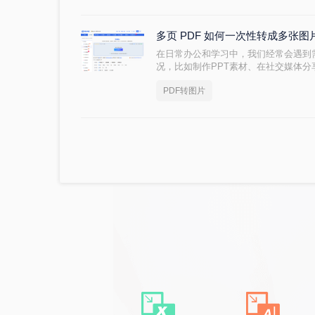
统梳理几种高效、精准的提取方法，帮
多页 PDF 如何一次性转成多张
在日常办公和学习中，我们经常会遇到
况，比如制作PPT素材、在社交媒体分
器的设备上查看内容。当面对几十页甚
PDF转图片
显然不现实。那么，多页 PDF 如何
荐几种有效的方法，并附带详细的操作