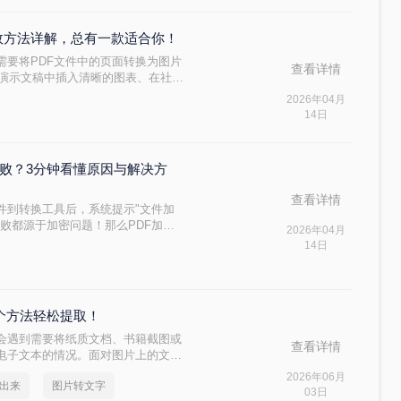
高效方法详解，总有一款适合你！
需要将PDF文件中的页面转换为图片
查看详情
在演示文稿中插入清晰的图表、在社交
台只支持图片上传的需求，掌握PDF
2026年04月
网络上琳琅满目的转换工具，如何选
14日
许多人的难题。
失败？3分钟看懂原因与解决方
查看详情
件到转换工具后，系统提示"文件加
失败都源于加密问题！那么PDF加密
2026年04月
深度解析PDF加密与格式转换的关
14日
案，助你轻松解决这一痛点。内容基
具，让你的PDF转换效率提升
个方法轻松提取！
会遇到需要将纸质文档、书籍截图或
查看详情
电子文本的情况。面对图片上的文字
一反应是手动打字，但这不仅效率低
2026年06月
出来
图片转文字
CR（光学字符识别）技术，为大家系
03日