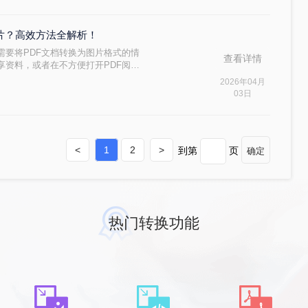
助你轻松解决这一难题。
图片？高效方法全解析！
需要将PDF文档转换为图片格式的情
查看详情
享资料，或者在不方便打开PDF阅读
至上百页的PDF文件时，一页页截图
2026年04月
一次性转成多张图片呢？本文将为你推
03日
步骤和注意事项。
<
1
2
>
到第
页
确定
热门转换功能