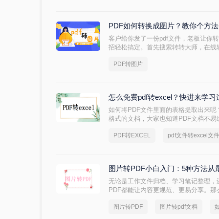
PDF如何转换成图片？教你个方
客户给你发了一份pdf文件，老板让你
招轻松搞定。首先搜索转转大师，在线转
pdf文件设置输出格式，点击转换等待
PDF转图片
文件，可以看到内容还原度高，图片清
次数。除此之外转弯转ppt、转电子书
了。
怎么免费pdf转excel？快进来学
如何将PDF文件里面的表格提取出来呢
格式的文档，大家也知道PDF文档不
易，那么有什么方法可以实现呢？我们可以
PDF转EXCEL
pdf文件转excel文
的将表格提取出来了，那么你知道怎么免费
吧。
图片转PDF小白入门：5种方法
无论是工作文件归档、学习笔记整理，
PDF都能让内容更规范、更易分享。那
脑、手机、在线网站、免费软件等5种
图片转PDF
图片转pdf文档