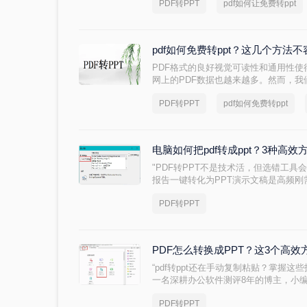
PDF转PPT
pdf如何让免费转ppt
使用，操作简单流畅，功能齐全，可以将
转换回来。
pdf如何免费转ppt？这几个方法不
PDF格式的良好视觉可读性和通用性使
网上的PDF数据也越来越多。然而，
内容进行二次编辑。因此会将pdf转ppt
PDF转PPT
pdf如何免费转ppt
起看看下面这些方法的操作步骤吧。
电脑如何把pdf转成ppt？3种高效
"PDF转PPT不是技术活，但选错工具
报告一键转化为PPT演示文稿是高频刚
换后格式错乱、文本缺失、反复返工”
PDF转PPT
具选择的致命陷阱。
PDF怎么转换成PPT？这3个高
“pdf转ppt还在手动复制粘贴？掌握
一名深耕办公软件测评8年的博主，小
换的求助。其中PDF转PPT的需求尤
PDF转PPT
自媒体人的课件制作，还是学生党的答