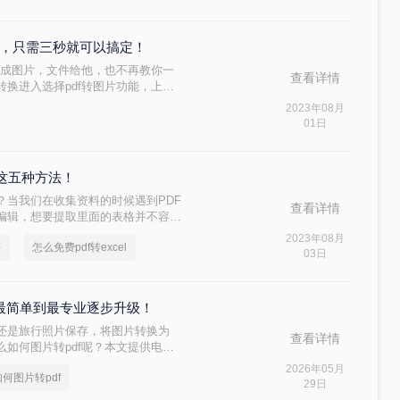
法，只需三秒就可以搞定！
转成图片，文件给他，也不再教你一
查看详情
换进入选择pdf转图片功能，上传
片刻文件就转换好了。打开转换后的
2023年08月
晰。最重要的是每天都有免费的转换
01日
都能统统搞定，有用的知识又增加
习这五种方法！
？当我们在收集资料的时候遇到PDF
查看详情
易编辑，想要提取里面的表格并不容
将pdf转excel，这样就可以很好
2023年08月
件
怎么免费pdf转excel
pdf转excel吗？下面一起看看
03日
从最简单到最专业逐步升级！
还是旅行照片保存，将图片转换为
查看详情
么如何图片转pdf呢？本文提供电
常用方法，3分钟即可学会！
2026年05月
如何图片转pdf
29日