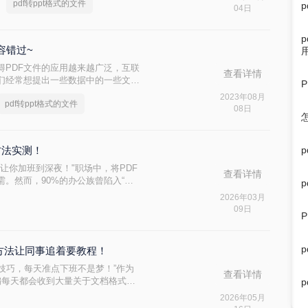
pdf转ppt格式的文件
PDF文件转换为PPT格式，然后再
04日
容错过~
得PDF文件的应用越来越广泛，互联
查看详情
我们经常想提出一些数据中的一些文本
，那么pdf如何免费转ppt？让我们一
2023年08月
pdf转ppt格式的文件
08日
方法实测！
会让你加班到深夜！"职场中，将PDF
查看详情
需。然而，90%的办公族曾陷入“转
的泥潭——这不是能力问题，而是工
2026年03月
09日
效方法让同事追着要教程！
这些技巧，每天准点下班不是梦！”作为
查看详情
编每天都会收到大量关于文档格式转
为突出——无论是职场人的项目汇报、
2026年05月
辩准备