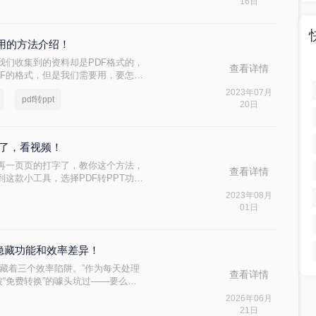
16日
实用的方法介绍！
我们收集到的资料却是PDF格式的，
查看详情
DF的格式，但是我们需要用，要怎么
pt就是最好的方法了，那么pdf如何转
2023年07月
pdf转ppt
家详细的讲讲吧。
20日
我了，看视频！
别再一页页的打字了，教你这个方法，
查看详情
这款小工具，选择PDF转PPT功
，最重要的是排版还原度很高，即转
2023年08月
场办公神器，关注我，每天N个办公
01日
的隐藏功能和效率差异！
其实藏着三个效率陷阱。”作为每天处理
查看详情
被“免费转换”的噱头坑过——要么表
描版PDF转完还是图片格式，更有甚
2026年06月
台的“付费解锁”勒索邮件。
21日