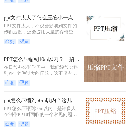
输速度。本文将介绍三种有效的PPT
压缩方法，帮助你轻松解决这一难
题。
ppt文件太大了怎么压缩小一点？这三种方法轻松解决！
​PPT文件太大，不仅会影响到文件的
传输速度，还会占用大量的存储空
间。为了解决这个问题，我们可以使
赞
踩
用一些方法来压缩PPT文件，使其变
得小一点。下面，我们将介绍几种常
见的ppt文件太大了怎么压缩小一点方
PPT怎么压缩到10m以内？三招教你给PPT“瘦身”！
法，帮助您轻松地将文件大小缩小。
在日常办公和学习中，我们经常会遇
到PPT文件过大的问题，这不仅占用
了大量的存储空间，还可能影响文件
赞
踩
的传输速度。特别是在需要上传到网
络或发送给其他人时，文件大小的限
制往往令人头疼。那么，如何将PPT
ppt怎么压缩到50m以内？这几招让你的PPT秒瘦身！
文件压缩到10M以内呢？下面将介绍
PPT怎么压缩到50m以内，是许多人
三个实用方法。
在制作PPT时面临的一个常见问题。
PPT文件过大不仅会占用电脑的存储
赞
踩
空间，还会导致分享和传输过程中的