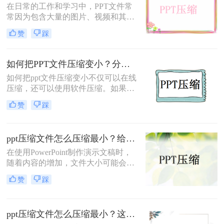
在日常的工作和学习中，PPT文件常
用的PPT压缩方法，帮助你轻松实现
常因为包含大量的图片、视频和其他
这一目标。
媒体元素而变得庞大，这给存储和分
赞
踩
享带来了诸多不便。那么PPT如何压
缩大小​呢？为了解决这个问题，本文
将介绍二种实用的方法，帮助您轻松
如何把PPT文件压缩变小？分享三种PPT压缩方法！
压缩PPT文件的大小。
如何把ppt文件压缩变小不仅可以在线
压缩，还可以使用软件压缩。如果要
选在线ppt压缩，小编会选择转转大师
赞
踩
PPT在线压缩，该网站不仅可以实现
PPT文档的压缩，还可以实现各种文
件的在线压缩。可以来尝试一下哦。
ppt压缩文件怎么压缩最小？给大家介绍四个常用方法！
在使用PowerPoint制作演示文稿时，
随着内容的增加，文件大小可能会迅
速增长。过大的PPT文件不仅占用存
赞
踩
储空间，还会影响分享和传输的效
率。因此，学会如何压缩PPT文件变
得尤为重要。那么ppt压缩文件怎么压
ppt压缩文件怎么压缩最小？这二个方法可行！
缩最小呢？本文将介绍四种实用的