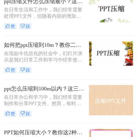
ppt压缩文件怎么压缩最小？这几个方法可行！
此，我们需要掌握一些实用的方法来
​在日常生活和工作中，我们经常需要
压缩PPT文件，使其变小。那么PPT
处理PPT文件，但随着内容的增加和
压缩文件怎么变小呢？本文将介绍三
素材的丰富，PPT文件大小往往会逐
种有效的PPT压缩方法，帮助您轻松
赞
踩
渐增大。这不仅会占用大量存储空
减小文件大小。
间，还可能影响文件的传输速度和编
辑效率。因此，将PPT文件压缩至最
如何把ppt压缩到10m？教你二种最简单的方法！
小变得至关重要。那么PPT压缩文件
在现如今信息化的社会中，幻灯片演
怎么压缩最小呢？本文将为您介绍一
示是我们日常工作和学习中经常使用
些实用的方法，帮助您实现PPT文件
的一种工具。然而，随着我们制作的
的最大化压缩。
赞
踩
PPT文件越来越多、越来越复杂，文
件大小也逐渐增大，这给我们分享和
传输PPT带来了困扰。有时，我们会
ppt怎么压缩到100m以内？这三种方法学习一下！
发现PPT文件太大无法通过电子邮件
在日常办公和学习中，我们经常需要
发送，或者上传到网络时需要很长时
制作和分享PPT文件。然而，有时文
间。
件过大可能导致分享或传输不便。为
赞
踩
了解决这个问题，我们可以采取一些
有效的方法来压缩PPT文件，使其大
小控制在100M以内。那么ppt怎么压
PPT如何压缩大小？教你这2种PPT压缩方法！
缩到100m以内呢？本文将介绍几种实