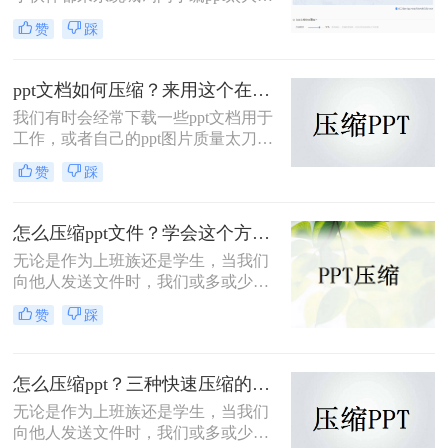
么压缩变小，小编一开始也不知道，
赞
踩
于是到网上搜集了相关资料，总算找
到了怎么压缩PPT文件的方法，详细
内容小编都放在下面的文章中了，大
ppt文档如何压缩？来用这个在线方法看看！
家有需要的话，可以来转转大师看看
我们有时会经常下载一些ppt文档用于
小编带来的方法哦。
工作，或者自己的ppt图片质量太刀导
致了了ppt体积大，打开速度慢，那
赞
踩
ppt文档如何压缩？压缩文档的大小，
不仅可以节省存储空间，而且可以提
升打开和传输文件的速度，下面给大
怎么压缩ppt文件？学会这个方法就不难！
家分享一招免费ppt文件压缩的好方
无论是作为上班族还是学生，当我们
法，一键就能轻松搞定。
向他人发送文件时，我们或多或少都
遇到过PPT文档太大，无法上传的情
赞
踩
况。那么，你通常如何处理这种情况
呢？今天小编与您分享怎么压缩ppt文
件的方法，如果您感兴趣，不妨尝试
怎么压缩ppt？三种快速压缩的办法，手把手教会大家！
下小编分享的压缩ppt文档方法。
无论是作为上班族还是学生，当我们
向他人发送文件时，我们或多或少都