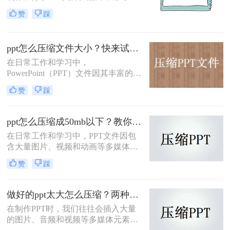
件过大可能导致分享或传输不便。为
赞
踩
了解决ppt怎么压缩小一点问题，我们
可以采取一些有效的方法来压缩PPT
文件，使其大小控制在合理范围内。
ppt怎么压缩文件大小？快来试试这3种高效压缩方法！
本文将介绍三种实用的PPT压缩方
法，帮助你轻松实现这一目标。
在日常工作和学习中，
PowerPoint（PPT）文件因其丰富的多
媒体内容而广受欢迎。然而，随着内
赞
踩
容的增加，文件体积也相应增大，这
不仅影响了存储效率，还可能阻碍文
件的快速传输。为了帮助您解决ppt怎
ppt怎么压缩成50mb以下？教你3种高效压缩方法！
么压缩文件大小问题，本文将介绍三
在日常工作和学习中，PPT文件因包
种有效的方法来压缩PPT文件大小。
含大量图片、视频和动画等多媒体元
素，往往会导致文件体积过大，不仅
赞
踩
占用存储空间，还会影响文件传输速
度和打开速度。为了将PPT文件压缩
至50MB以下，那么ppt怎么压缩成
做好的ppt太大怎么压缩？两种压缩方法帮你解决！
50mb以下呢？本文将介绍三种实用的
在制作PPT时，我们往往会插入大量
方法。
的图片、音频和视频等多媒体元素，