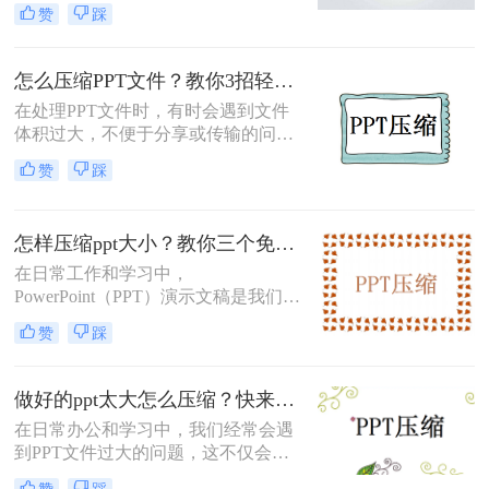
导致PPT文件体积庞大，不仅占用存
赞
踩
储空间，还影响文件的传输效率。那
么做好的ppt太大怎么压缩呢？本文将
介绍两种有效的PPT压缩方法，帮助
怎么压缩PPT文件？教你3招轻松搞定！
你轻松解决这一问题。
在处理PPT文件时，有时会遇到文件
体积过大，不便于分享或传输的问
题。那么怎么压缩PPT文件呢？本文
赞
踩
将介绍三种压缩PPT文件的方法，帮
助您轻松解决PPT文件过大的困扰。
怎样压缩ppt大小？教你三个免费方法！
在日常工作和学习中，
PowerPoint（PPT）演示文稿是我们表
达观点、分享信息的重要工具。然
赞
踩
而，随着多媒体元素的增加，如高清
图片、音频和视频等，PPT文件的体
积往往会变得异常庞大，这不仅占用
做好的ppt太大怎么压缩？快来试试这三种压缩方法！
大量的存储空间，还会影响文件的传
在日常办公和学习中，我们经常会遇
输效率。那么怎样压缩ppt大小呢？本
到PPT文件过大的问题，这不仅会占
文将介绍几种有效的PPT压缩方法，
用大量存储空间，还会影响文件的传
帮助你轻松解决这一问题。
赞
踩