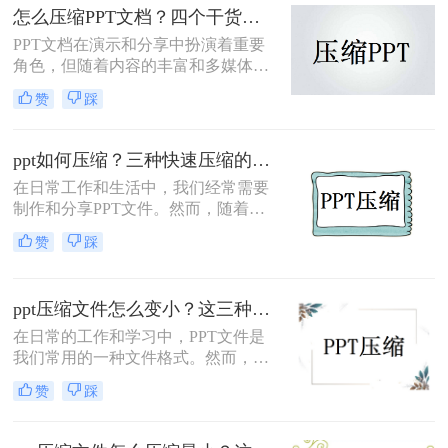
怎么压缩PPT文档？四个干货教程不要错过！
帮助您轻松解决做好的ppt太大怎么压
缩问题。
PPT文档在演示和分享中扮演着重要
角色，但随着内容的丰富和多媒体元
素的增加，PPT文件的大小也会相应
赞
踩
增大，给存储和传输带来不便。为了
有效地减小PPT文档的大小，我们可
以采用多种方法进行压缩。那么怎么
ppt如何压缩？三种快速压缩的办法，手把手教会大家！
压缩PPT文档呢？本文将详细介绍几
在日常工作和生活中，我们经常需要
种常用的PPT文档压缩方法，帮助您
制作和分享PPT文件。然而，随着内
轻松管理PPT文件。
容的丰富和素材的增加，PPT文件往
赞
踩
往会变得越来越大，这不仅占据了大
量的存储空间，还可能导致传输和分
享的不便。因此，压缩PPT文件成为
ppt压缩文件怎么变小？这三种方法值得尝试一下！
了一个必要的操作。那么PPT如何压
缩呢？本文将详细介绍PPT压缩的方
​在日常的工作和学习中，PPT文件是
法与步骤，帮助您轻松减小文件大
我们常用的一种文件格式。然而，随
小。
着内容的不断增加和素材的丰富，
赞
踩
PPT文件往往会变得越来越大，这不
仅会占用大量的存储空间，还可能影
响文件的传输速度和编辑效率。因