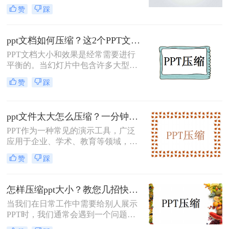
遇到过PPT文档太大，无法上传的情
赞
踩
况。那么，你通常如何处理这种情况
呢？今天小编与您分享怎么压缩ppt的
方法，如果您感兴趣，不妨尝试下小
ppt文档如何压缩？这2个PPT文件压缩方法赶紧收藏！
编分享的ppt压缩方法。
PPT文档大小和效果是经常需要进行
平衡的。当幻灯片中包含许多大型媒
体、动画、图像或视频时，PPT文档
赞
踩
的大小将快速增加，这可能会导致文
件太大而无法发送或共享。但是，如
果文件太小，则内容质量和清晰度可
ppt文件太大怎么压缩？一分钟学会2种压缩方法，有效减小文件体积
能会受到影响。本文将介绍ppt文档如
何压缩，以便您可以更容易地分享和
PPT作为一种常见的演示工具，广泛
传递。
应用于企业、学术、教育等领域，但
是，随着演示多媒体内容越来越多和
赞
踩
演示软件本身的功能越来越强大，有
时候文件大小可能会变得很大，从而
导致加载速度变慢或无法发送。因
怎样压缩ppt大小？教您几招快速操作！
此，ppt文件太大怎么压缩，提高文件
当我们在日常工作中需要给别人展示
的可分享性和便携性，也成了一个十
PPT时，我们通常会遇到一个问题，
分重要的问题。下面介绍2种常PPT压
那就是PPT文件过大，无法发送或上
缩方法。