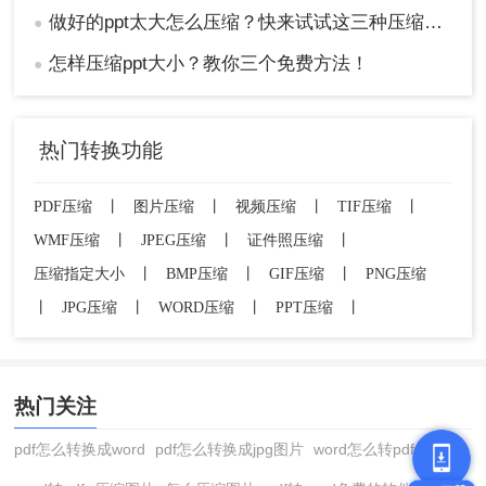
做好的ppt太大怎么压缩？快来试试这三种压缩方法！
●
怎样压缩ppt大小？教你三个免费方法！
●
热门转换功能
PDF压缩
丨
图片压缩
丨
视频压缩
丨
TIF压缩
丨
WMF压缩
丨
JPEG压缩
丨
证件照压缩
丨
压缩指定大小
丨
BMP压缩
丨
GIF压缩
丨
PNG压缩
丨
JPG压缩
丨
WORD压缩
丨
PPT压缩
丨
热门关注
pdf怎么转换成word
pdf怎么转换成jpg图片
word怎么转pdf