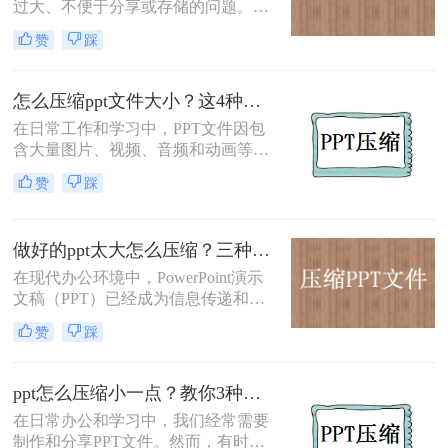
过大、不便于分享或存储的问题。那
么ppt怎么压缩变小呢？本文将介绍两
赞
踩
种实用的PPT压缩方法，帮助您轻松
将PPT文件压缩变小。
怎么压缩ppt文件大小？这4种压缩方法可以了解下！
在日常工作和学习中，PPT文件因包
含大量图片、视频、音频和动画等多
媒体元素，往往导致文件体积过大，
赞
踩
这不仅占用存储空间，还会影响文件
传输速度和打开速度。那么怎么压缩
ppt文件大小呢？为了优化PPT文件的
做好的ppt太大怎么压缩？三种高效压缩方法助你轻松减负!
存储和传输效率，本文将介绍四种实
用的PPT文件压缩方法。
在现代办公环境中，PowerPoint演示
文稿（PPT）已经成为信息传递和展
示的重要工具。然而，随着多媒体内
赞
踩
容的增加，PPT文件体积往往变得非
常庞大，这不仅影响了文件的传输效
率，也增加了存储成本。为了帮助您
ppt怎么压缩小一点？教你3种简单实用的压缩方法!
解决做好的ppt太大怎么压缩问题，本
在日常办公和学习中，我们经常需要
文将介绍三种有效的PPT压缩方法。
制作和分享PPT文件。然而，有时文