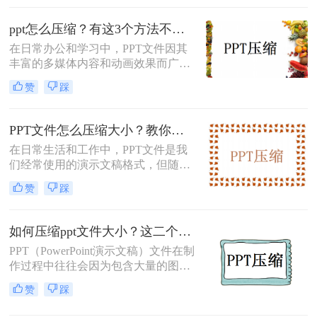
困扰。那么，我们应该如何压缩PPT
文件，以确保其大小在50M以内呢？
ppt怎么压缩？有这3个方法不用愁！
本文将为您提供一些实用的方法和技
在日常办公和学习中，PPT文件因其
巧。
丰富的多媒体内容和动画效果而广受
欢迎，但这也导致了文件体积较大，
赞
踩
不便于分享和存储。那么ppt怎么压缩
呢？本文将详细介绍几种PPT文件压
缩的方法，帮助用户轻松减小文件大
PPT文件怎么压缩大小？教你几个PPT压缩方法！
小。
在日常生活和工作中，PPT文件是我
们经常使用的演示文稿格式，但随着
内容的丰富和多媒体元素的增加，
赞
踩
PPT文件的大小往往会变得相当庞
大。这不仅会占用大量存储空间，还
会影响文件的传输速度和分享便利
如何压缩ppt文件大小？这二个压缩方法轻松搞定！
性。因此，掌握PPT文件的压缩方法
PPT（PowerPoint演示文稿）文件在制
显得尤为重要。那么PPT文件怎么压
作过程中往往会因为包含大量的图
缩大小呢？本文将详细介绍几种常见
片、视频和动画等元素而变得庞大，
的PPT文件压缩方法，帮助您轻松减
赞
踩
这不仅会占用大量的存储空间，还会
小文件体积。
影响文件的传输速度。因此，压缩