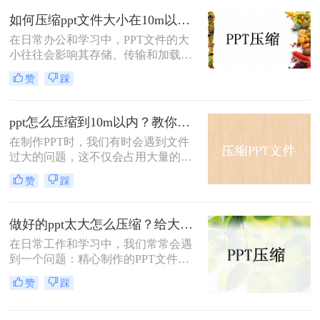
PPT文件大小成为了一个必要的操
如何压缩ppt文件大小在10m以内？这三个方法帮你解决问题！
作。那么如何压缩ppt文件大小呢？本
文将介绍两种压缩PPT文件大小的方
在日常办公和学习中，PPT文件的大
法。
小往往会影响其存储、传输和加载速
度。将PPT文件压缩到10M以内，不
赞
踩
仅可以节省存储空间，还能提高文件
传输效率。那么如何压缩ppt文件大小
在10m以内呢？本文将介绍三种压缩
ppt怎么压缩到10m以内？教你二个压缩方法！
PPT文件大小的方法。
在制作PPT时，我们有时会遇到文件
过大的问题，这不仅会占用大量的存
储空间，还会影响文件的传输速度和
赞
踩
分享便利性。那么PPT怎么压缩到
10M以内呢？本文将介绍两种将PPT
压缩到10M以内的方法。
做好的ppt太大怎么压缩？给大家介绍三个常用办法！
在日常工作和学习中，我们常常会遇
到一个问题：精心制作的PPT文件体
积过大，无论是发送邮件还是在线分
赞
踩
享都显得极为不便。这时，对PPT文
件进行压缩就显得尤为重要。本文将
为您介绍几种有效的PPT压缩方法，