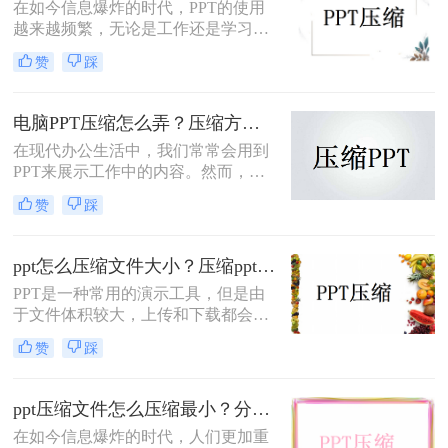
PPT压缩方法，帮助您轻松将文件大
在如今信息爆炸的时代，PPT的使用
小压缩到最小。
越来越频繁，无论是工作还是学习
中，我们都离不开这个展示工具。然
赞
踩
而，众所周知的是，PPT文件通常会
占用很大的存储空间，给我们的电脑
和移动设备带来了很大的负担。那
电脑PPT压缩怎么弄？压缩方法过来看！
么，ppt压缩文件怎么压缩最小呢？本
在现代办公生活中，我们常常会用到
文将为您揭秘压缩PPT文件的技巧，
PPT来展示工作中的内容。然而，随
让您的PPT文件变得更加轻盈。
着使用时间的增加，我们会发现PPT
赞
踩
文件会变得越来越大，占用了我们宝
贵的存储空间。那么电脑PPT压缩怎
么弄呢？为了解决这个问题，我们需
ppt怎么压缩文件大小？压缩ppt的4个实用办法！
要学习一些压缩PPT的技巧。
PPT是一种常用的演示工具，但是由
于文件体积较大，上传和下载都会耗
费较长时间。为了提高用户体验，减
赞
踩
少加载时间，我们需要学会ppt怎么压
缩文件大小。本文将为您详细介绍压
缩PPT文件大小的方法。
ppt压缩文件怎么压缩最小？分享一个超实用的方法！
在如今信息爆炸的时代，人们更加重