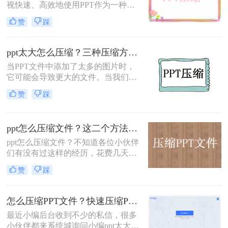
视快速、高效地使用PPT作为一种常
见的演示工具。但是，一个常见的问
赞
踩
题是，PPT文件通常非常大，特别是
当它包含大量的图片、音频或视频
时。这对于发送文件或将其上传到云
ppt太大怎么压缩？三种压缩方法教会你！
存储服务的人来说，可能会成为一个
当PPT文件中添加了太多的图片时，
问题。因此，了解ppt压缩文件怎么压
它可能会导致更大的文件。当我们处
缩最小是非常有用的。在本指南中，
理更大的PPT文件时，我们可能会遇
我们将逐步介绍一些技巧和方法来压
赞
踩
到一些问题，这需要我们学习PPT压
缩PPT文件。
缩操作。你知道PPT太大怎么压缩
吗？下面一起看看吧。
ppt怎么压缩文件？这二个方法可以解决你的烦恼！
ppt怎么压缩文件？不知道各位小伙伴
们有没有过这样的经历，花费几天时
间做好的PPT文件因为太大分享不
赞
踩
了，文件太大还占用电脑内存，影响
电脑运行速度。
怎么压缩PPT文件？快速压缩PPT的方法教程分享给你！
最近小编后台收到不少的私信，很多
小伙伴都来系统城询问小编ppt太大怎