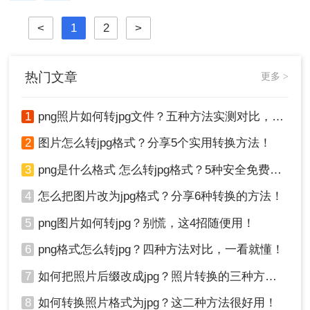
绍几种将图片转换成JPG格式的方
其无损压缩、支持透明背景等特性而
<
1
2
>
法，帮助您轻松完成这一任务。
受到青睐，而JPG（Joint Photographic
Experts Group）则因其较高的压缩比
和广泛的兼容性成为网络传输和打印
的首选格式
热门文章
更多 >
1
png照片如何转jpg文件？五种方法实测对比，附各场景最优选!！
2
图片怎么转jpg格式？分享5个实用转换方法！
3
png是什么格式 怎么转jpg格式？5种安全免费转换方法全解析！
4
怎么把图片改为jpg格式？分享6种转换的方法！
5
png图片如何转jpg？别慌，这4招随便用！
6
png格式怎么转jpg？四种方法对比，一看就懂！
7
如何把照片后缀改成jpg？照片转换的三种方法！
8
如何转换照片格式为jpg？这二种方法很好用！