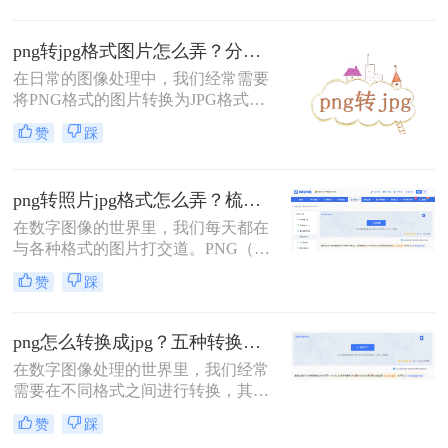
其无损压缩和透明度支持著称，非常
适合存储线条图、文字图和图标等高
png转jpg格式图片怎么弄？分享三种实用转换方法！
质量图像；而JPG格式则以其有损压
在日常的图像处理中，我们经常需要
缩和较高的压缩率闻名，适合存储照
将PNG格式的图片转换为JPG格式，
片和真实场景图像。然而，有时我们
以满足不同的使用需求。那么png转
需要将PNG照片转换为JPG格式，以
赞
踩
jpg格式图片怎么弄呢？本文将介绍三
减小文件大小
种将PNG转换为JPG格式的实用方
法。
png转照片jpg格式怎么弄？梳理五种高效转换方法！
在数字图像的世界里，我们每天都在
与各种格式的图片打交道。PNG（便
携式网络图形）和JPG（联合图像专
赞
踩
家组）是其中最常见的两种。PNG以
其无损压缩和支持透明背景的特性而
备受青睐，尤其适用于图标、Logo和
png怎么转换成jpg？五种转换方法详解！
需要保留精细细节的图形。然而，当
在数字图像处理的世界里，我们经常
我们想要在网站上快速加载图片
需要在不同格式之间进行转换，其中
将PNG（便携式网络图形）转换为
赞
踩
JPG（联合图像专家组）是最常见的