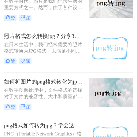
在数字时代，照片是我们记录生活的
JPG的实用方法。
重要方式之一。然而，由于各种设备
和软件的不同，照片格式也多种多
赞
踩
样，如PNG、BMP、TIFF等。有时，
为了方便查看和分享，我们需要将照
片转换为JPG格式。那么如何转换照
照片格式怎么转换jpg？分享3个实用的方法！
片格式为jpg呢？本文将介绍两种简单
在日常生活中，我们经常需要将照片
而有效的方法，帮助你轻松实现照片
格式转换为JPG格式，以满足不同的
格式的转换。
需求，如网络上传、打印或存储。
赞
踩
JPG格式因其良好的压缩效果和广泛
的兼容性而备受青睐。那么照片格式
怎么转换jpg呢？本文将介绍三种常用
如何将图片的png格式转化为jpg？分享3种实用转换方法！
的照片转JPG格式的方法。
在数字图像处理中，文件格式的选择
对于文件的兼容性、大小和质量都至
关重要。PNG（Portable Network
赞
踩
Graphics）和JPG（Joint Photographic
Experts Group）是两种广泛使用的图
像格式，但它们各自具有不同的特点
png格式如何转为jpg？学会这三种方法就够了！
和适用场景。PNG以其无损压缩、支
PNG（Portable Network Graphics）格
持透明度和广泛的颜色支持而闻名，