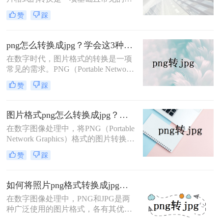
求。PNG（Portable Network
赞
踩
Graphics）和JPG（JPEG，Joint
Photographic Experts Group）作为两种
广泛使用的图像格式，各自具有独特
png怎么转换成jpg？学会这3种方法，轻松完成图片转换！
的优势。PNG以其无损压缩、支持透
在数字时代，图片格式的转换是一项
明度和丰富的颜色层次而受到青睐，
常见的需求。PNG（Portable Network
尤其适合用于需要高质量图像和透明
Graphics）以其无损压缩、支持透明
背景的场合。
赞
踩
背景和丰富的色彩深度而广受欢迎，
但在某些场合，如网页加载、邮件附
件或打印时，JPG（JPEG，Joint
图片格式png怎么转换成jpg？教你4招快速转格式！
Photographic Experts Group）格式因其
在数字图像处理中，将PNG（Portable
较小的文件体积和广泛的兼容性而更
Network Graphics）格式的图片转换为
受欢迎。本文将详细解析png怎么转
JPG（Joint Photographic Experts
换成jpg，并提供几种实用的转换方
赞
踩
Group）格式是一种常见的需求。JPG
法。
格式因其较小的文件体积和较好的兼
容性，广泛应用于网页、社交媒体和
如何将照片png格式转换成jpg格式？试试这4个方法吧!
打印领域。那么图片格式png怎么转
在数字图像处理中，PNG和JPG是两
换成jpg呢？以下是几种将PNG图片转
种广泛使用的图片格式，各有其优缺
换为JPG格式的方法，适用于不同需
点。PNG以其无损压缩、支持透明通