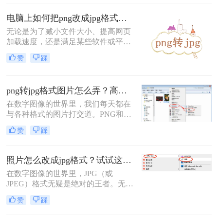
操作之一。无论是为了减小文件大小
以方便网络传输、满足社交媒体上传
电脑上如何把png改成jpg格式？分享5种常用的转换方法！
要求，还是为了优化网站加载速度，
无论是为了减小文件大小、提高网页
掌握高效的转换方法都至关重要。那
加载速度，还是满足某些软件或平台
么png怎么转换成jpg呢？
对JPG格式的要求，掌握几种有效的
赞
踩
PNG转JPG方法都是非常有用的。那
么电脑上如何把png改成jpg格式呢？
本文将介绍五种常用的方法来实现这
png转jpg格式图片怎么弄？高效的转换方法全解析！
一转换。
在数字图像的世界里，我们每天都在
与各种格式的图片打交道。PNG和
JPG无疑是其中最为常见的两种。
赞
踩
PNG以其无损压缩和支持透明背景的
特性深受设计师和开发者的喜爱；而
JPF则凭借其极高的压缩率，在保证
照片怎么改成jpg格式？试试这5种转换方法！
可接受画质的同时大幅减小文件体
在数字图像的世界里，JPG（或
积，成为网络传播和日常存储的绝对
JPEG）格式无疑是绝对的王者。无论
主力。因此，将PNG转换
是上传到社交媒体、提交证件照，还
赞
踩
是日常的存储和分享，JPG都是最通
用、兼容性最高的选择。然而，我们