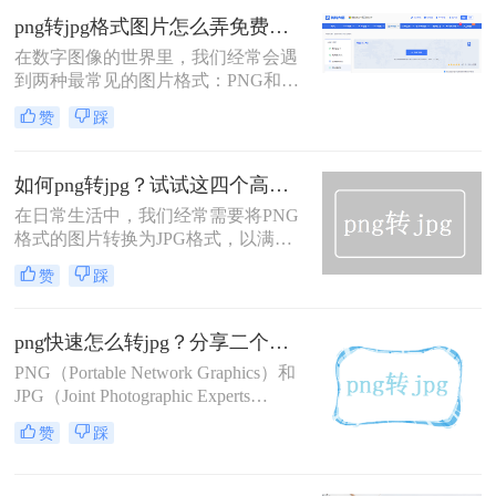
常常会遇到来自手机、相机或网络的
png转jpg格式图片怎么弄免费？2025最新方法详解！
其他格式图片，如PNG、HEIC、
在数字图像的世界里，我们经常会遇
WEBP、RAW等，它们可能在不同场
到两种最常见的图片格式：PNG和
景下带来不便。那么，照片怎么改成
JPG。PNG以其无损压缩和支持透明
jpg格式呢？
赞
踩
背景的特性，深受设计师和需要高保
真图像用户的喜爱。而JPG则以其高
效的压缩能力，在保证可接受画质的
如何png转jpg？试试这四个高效转换方法！
前提下，将文件体积大幅缩小，成为
在日常生活中，我们经常需要将PNG
网页发布、社交媒体分享和日常存储
格式的图片转换为JPG格式，以满足
的首选。因此，将PNG转换为JPG的
不同的使用场景和需求。PNG以其无
需求变得十分普遍——或许是为了减
赞
踩
损压缩和支持透明背景的特性受到青
小文件体积以便更快地上传和加载，
睐，而JPG则因其高效的压缩算法和
或许是因为目标平台不支持PNG的透
广泛的兼容性成为互联网上最常用的
明特性。
png快速怎么转jpg？分享二个高效的方法！
图片格式之一。那么如何png转jpg
PNG（Portable Network Graphics）和
呢？本文将详细介绍四种将PNG转换
JPG（Joint Photographic Experts
为JPG的方法，帮助您轻松完成图片
Group）是两种常见的图片格式，各
格式的转换。
赞
踩
自具有不同的特点和适用场景。PNG
格式以其无损压缩、支持透明背景和
丰富的颜色层次而受到青睐，而JPG