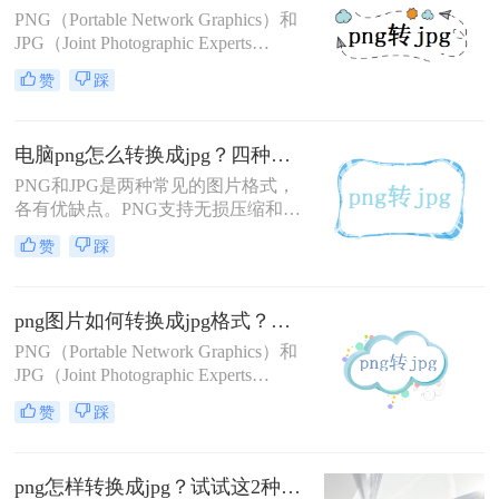
转换为JPG格式文件是许多用户常见
PNG（Portable Network Graphics）和
的需求。那么如何把照片转为jpg格式
JPG（Joint Photographic Experts
文件呢？本文将介绍几种简单的方
Group）是两种常见的图片格式，各
赞
踩
法，帮助您轻松实现照片到JPG格式
自具有不同的特点和适用场景。PNG
的转换。
格式以其无损压缩、支持透明背景和
丰富的颜色表现而著称，而JPG格式
电脑png怎么转换成jpg？四种转换方法指南！
则以其高压缩率和广泛的兼容性在网
页、打印和社交媒体等领域得到广泛
PNG和JPG是两种常见的图片格式，
应用。那么如何将png图片改为jpg
各有优缺点。PNG支持无损压缩和透
呢？本文将介绍四种将PNG图片转换
明背景，但文件体积较大；JPG采用
赞
踩
为JPG格式的方法。
有损压缩，文件体积小，但画质会有
所损失。那么电脑png怎么转换成jpg
呢？本文将介绍几种将PNG转换成
png图片如何转换成jpg格式？教你2招轻松转换方法！
JPG的方法。
PNG（Portable Network Graphics）和
JPG（Joint Photographic Experts
Group）是两种常见的图片格式，各
赞
踩
有其独特的优势和适用场景。PNG格
式以其无损压缩和支持透明度的特性
而受到青睐，而JPG格式则以其高效
png怎样转换成jpg？试试这2种高效转换方法！
的压缩技术和较小的文件体积在存储