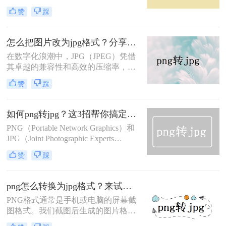
格式，以满足不同的使用需求。
赞
踩
PNG（Portable Network Graphics）格
式以其无损压缩和透明背景的特性而
受到青睐，但JPG（Joint Photographic
怎么把图片改为jpg格式？分享6种转换的方法！
Experts Group）格式则因其广泛的支
在数字化浪潮中，JPG（JPEG）凭借
持和较小的文件大小而更适合网络传
其卓越的兼容性和高效的压缩率，依
输和打印
然是图像界的“通用语言”。无论是网
赞
踩
页上传、证件提交还是社交分享，
JPG格式都是当之无愧的首选。然
而，面对HEIC、PNG、WEBP等五花
如何png转jpg？这3招帮你搞定转换！
八门的格式，那么怎么把图片改为jpg
PNG（Portable Network Graphics）和
格式呢？本文将摒弃繁琐的软件推
JPG（Joint Photographic Experts
荐，为你呈现最纯粹、最有效的实战
Group）是两种常见的图片格式，各
方案。
赞
踩
有其特点和适用场景。PNG格式以其
无损压缩和透明背景支持而闻名，而
JPG则因其有损压缩和高压缩率而受
png怎么转换为jpg格式？来试试这4个方法吧！
到广泛欢迎。在某些情况下，我们可
PNG格式通常是手机或电脑的屏幕截
能需要将PNG格式的图片转换为JPG
图格式。我们截图后生成的图片格式
格式，以满足特定的需求。那么如何
是我们生活中最常用的图片格式。有
png转jpg呢？本文将介绍三种将PNG