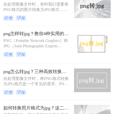
和传输方面表现优异。然而，在某些
在处理图像文件时，有时我们需要将
情况下，我们可能需要将PNG图片转
PNG格式的图片转换为JPG格式，以
换为JPG格式，以满足特定的需求。
满足不同的需求。PNG格式以其无损
赞
踩
那么png图片如何转换成jpg格式呢？
压缩和透明度支持著称，非常适合存
本文将介绍两种将PNG图片转换成
储线条图、文字图和图标等高质量图
JPG格式的方法。
像；而JPG格式则以其有损压缩和较
png怎样转jpg？教你4种实用的方法！
高的压缩率闻名，适合存储照片和真
PNG（Portable Network Graphics）和
实场景图像。那么png怎样转换成jpg
JPG（Joint Photographic Experts
呢？本文将介绍两种将PNG转换为
Group）是两种最为常见的图像格
JPG的高效方法。
赞
踩
式，各有特点。PNG格式因其无损压
缩和支持透明度而受到青睐，而JPG
格式则因其较高的压缩率和广泛的应
png怎么转jpg？三种高效转换方法详解分享！
用领域而备受欢迎。那么png怎样转
jpg呢？本文将介绍四种将PNG转换为
在处理图像文件时，将PNG格式转换
JPG的高效方法。
为JPG格式是一个常见的需求。PNG
格式以其无损压缩和高质量特性而受
赞
踩
到青睐，但JPG格式在压缩效率和文
件大小方面更具优势，特别适用于网
络传输和存储。那么png怎么转jpg
如何转换照片格式为jpg？这二种方法很好用！
呢？本文将介绍三种将PNG转换为