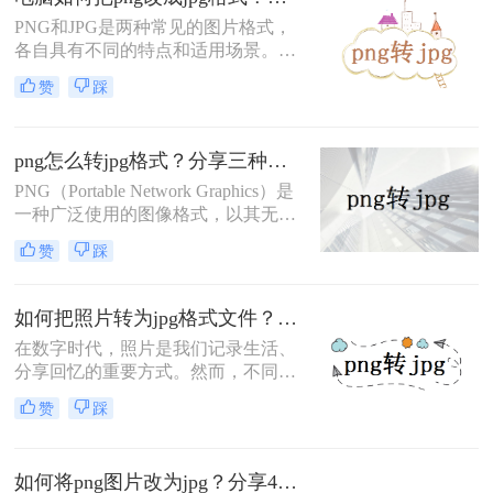
术，可以在一定程度上减小文件体
积，同时保持较好的图像质量。那么
​PNG和JPG是两种常见的图片格式，
png怎样转jpg格式呢？本文将介绍三
各自具有不同的特点和适用场景。有
种将PNG转换为JPG格式的方法。
时，我们可能需要将PNG图片转换为
赞
踩
JPG格式，以适应不同的使用需求。
那么电脑如何把PNG改成JPG格式
呢？下面将介绍四种在电脑上将PNG
png怎么转jpg格式？分享三种图片格式转换方法！
改为JPG格式的方法，帮助您轻松完
成格式转换。
PNG（Portable Network Graphics）是
一种广泛使用的图像格式，以其无损
压缩和支持透明度的特点而闻名。而
赞
踩
JPG（JPEG）则是一种常用的有损压
缩格式，适用于存储和分享色彩丰富
但细节要求不高的图片。有时，我们
如何把照片转为jpg格式文件？这3种方法很好用!！
可能需要将PNG格式的图片转换为
在数字时代，照片是我们记录生活、
JPG格式，以减小文件大小、提高兼
分享回忆的重要方式。然而，不同的
容性或便于网络分享。那么png怎么
设备和软件可能会产生不同格式的照
转jpg格式呢？下面，我们将介绍几种
赞
踩
片文件，如PNG、BMP、TIFF等。在
简单的方法来实现PNG到JPG的转
这些格式中，JPG（也称为JPEG）因
换。
其压缩效率高、文件体积小、兼容性
如何将png图片改为jpg？分享4个高效的方法！
强等优点而广受欢迎。因此，将照片