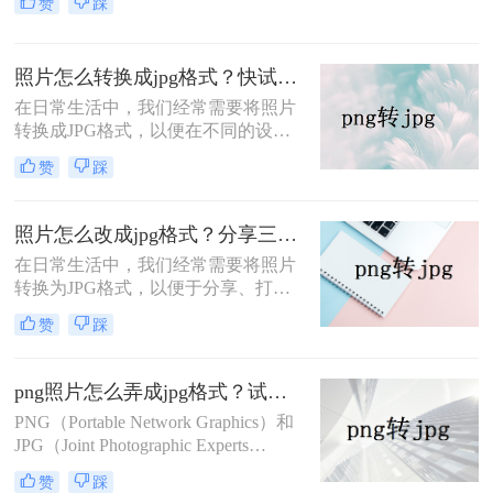
赞
踩
时，在制作网络申请表时，我们需要
转换为JPG的方法。
使用JPG格式的图片。那么，我们可
以将png怎么转换为jpg格式吗？当然
照片怎么转换成jpg格式？快试试这5个转换方法！
是可以的，下面就来给大家讲讲png
转jpg的操作方法吧。
在日常生活中，我们经常需要将照片
转换成JPG格式，以便在不同的设备
和平台上分享和使用。JPG格式因其
赞
踩
高压缩比和较好的图像质量而广受欢
迎。那么照片怎么转换成jpg格式呢？
本文将介绍五种将照片转换成JPG格
照片怎么改成jpg格式？分享三个实用转换方法！
式的方法，包括使用在线转换工具、
在日常生活中，我们经常需要将照片
图像编辑软件、操作系统自带功能、
转换为JPG格式，以便于分享、打印
专业批量转换软件以及直接修改文件
或满足某些应用的要求。那么照片怎
后缀名（虽然不推荐但提及以作比
赞
踩
么改成jpg格式呢？本文将介绍三种将
较）。
照片转换为JPG格式的方法，每种方
法都有其特点和适用场景，您可以根
png照片怎么弄成jpg格式？试试这四种好用方法！
据自己的需求选择最合适的方式。
PNG（Portable Network Graphics）和
JPG（Joint Photographic Experts
Group）是两种广泛使用的图片格
赞
踩
式，各有其独特的优势。PNG格式以