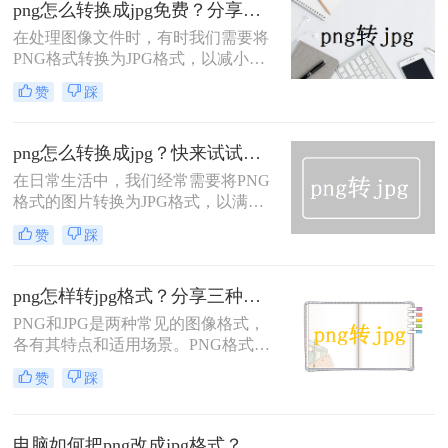
png怎么转换成jpg免费？分享二个高效的方法！
格式则因其压缩率高、占用空间小而
广泛用于存储照片和图像。在某些情
在处理图像文件时，有时我们需要将
况下，我们可能需要将PNG图片快速
PNG格式转换为JPG格式，以减小文
转换为JPG格式，以满足特定的需
件大小、提高兼容性或满足特定的使
赞
踩
求。那么png快速怎么转jpg呢？本文
用需求。那么png怎么转换成jpg免费
将介绍两种将PNG快速转为JPG的方
呢？本文将介绍两种免费的PNG转
法。
JPG方法。
png怎么转换成jpg？快来试试这二种方法！
在日常生活中，我们经常需要将PNG
格式的图片转换为JPG格式，以满足
不同的使用场景和需求。PNG以其无
赞
踩
损压缩和支持透明背景的特性受到青
睐，而JPG则因其高效的压缩算法和
广泛的兼容性成为互联网上最常用的
png怎样转jpg格式？分享三种实用转换方法！
图片格式之一。那么png怎么转换成
PNG和JPG是两种常见的图像格式，
jpg呢？本文将介绍两种将PNG转换成
各有其特点和适用场景。PNG格式支
JPG的方法。
持透明背景且无损压缩，常用于需要
赞
踩
保留图像细节和透明度的场景；而
JPG格式则更适合用于网络传输和照
片分享，因为它采用了有损压缩技
电脑如何把png改成jpg格式？分享四种简单转换方法！