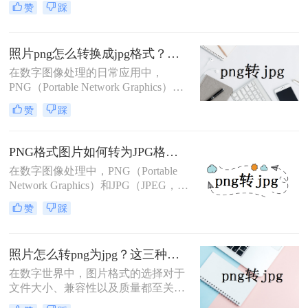
求和技能水平的用户。
赞
踩
道和更高的色彩精度著称，而JPG则
以其高效的压缩率和较小的文件体积
受到青睐。然而，在某些情况下，我
照片png怎么转换成jpg格式？分享4种实用方法~！
们可能需要将PNG格式的照片转换为
JPG格式，以满足特定的需求或优化
在数字图像处理的日常应用中，
存储空间。那么如何将照片png格式
PNG（Portable Network Graphics）和
转换成jpg格式呢？本文将介绍四种将
JPG（JPEG，Joint Photographic
赞
踩
PNG照片转换为JPG格式的方法，帮
Experts Group）是两种最为常见的图
助您轻松完成转换。
片格式。PNG以其无损压缩、支持透
明背景和丰富的色彩深度而著称，适
PNG格式图片如何转为JPG格式？三种转换方法了解一下！
用于需要高质量图像的场景。然而，
在数字图像处理中，PNG（Portable
JPG格式以其高效的压缩率和较小的
Network Graphics）和JPG（JPEG，
文件体积
Joint Photographic Experts Group）是
赞
踩
两种广泛使用的图片格式。PNG以其
无损压缩和支持透明度的特性而著
称，非常适合用于需要高清晰度和透
照片怎么转png为jpg？这三种方法快速搞定转换！
明背景的图像，如网页图标、Logo
等。而JPG则以其高效的压缩算法和
在数字世界中，图片格式的选择对于
广泛的兼容性
文件大小、兼容性以及质量都至关重
要。PNG（Portable Network