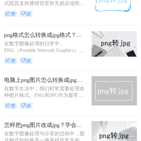
式因其支持透明背景和无损压缩而在
而JPG则以其较高的压缩比和广泛的
网页设计、图标制作等方面被广泛应
兼容性在网页和社交媒体上广受欢
赞
踩
用。然而，在某些情况下，例如需要
迎。
在特定的软件或平台上使用图片时，
可能会要求将PNG格式转换为
png格式怎么转换成jpg格式？教你5个好用的转换方法！
JPG（Joint Photographic Experts
Group）格式。那么png格式如何转为
在数字图像处理的日常中，
jpg呢？本文将详细介绍几种常见的方
PNG（Portable Network Graphics）和
法，帮助你轻松地将PNG格式转换为
JPG（Joint Photographic Experts
赞
踩
JPG格式。
Group）是两种极为常见的图像格
式。PNG以其无损压缩、支持透明度
和广泛的色彩支持而著称，常用于需
电脑上png图片怎么转换成jpg？这些方法帮你解决！
要高质量图像的场景；而JPG则以其
在数字生活中，我们时常需要处理各
高效的压缩算法和广泛的兼容性闻
种图片格式。PNG和JPG作为最常见
名，尤其适合在网络上分享和存储照
的图片格式，它们各自适用于不同的
片。
赞
踩
场景。有时，为了满足特定的需求，
我们需要将PNG图片转换成JPG格
式。本文将详细介绍电脑上png图片
怎样把png图片改成jpg？学会这3招，轻松解决！
怎么转换成jpg，让您轻松应对图片格
在数字图像处理与分享的过程中，图
式转换问题。
片格式的转换是一项基础且常见的需