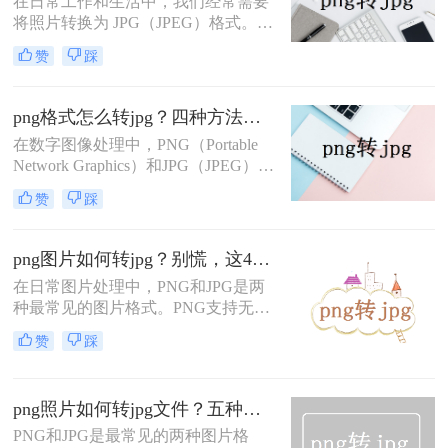
在日常工作和生活中，我们经常需要
将照片转换为 JPG（JPEG）格式。
JPG 作为一种通用性极强的图像压缩
赞
踩
格式，能够在保持较高画质的同时显
著减小文件体积，非常适合网络传
输、社交分享、证件照提交及各类平
png格式怎么转jpg？四种方法对比，一看就懂！
台上传。然而，很多用户在操作时容
在数字图像处理中，PNG（Portable
易混淆“改后缀”与“真实格式转换”，
Network Graphics）和JPG（JPEG）是
导致图片损坏或出现黑边、花屏等问
两种常见的图片格式。PNG以其无损
题。本文从操作难度、转换质量、隐
赞
踩
压缩和透明度支持而著称，而JPG则
私安全、批量能力四个维度，对比三
以其高效的压缩算法和广泛的兼容性
种主流方案，帮助您根据实际场景快
在互联网上占据主导地位。为了满足
速选择最合适的方法。
png图片如何转jpg？别慌，这4招随便用！
不同的需求，我们经常需要将PNG格
在日常图片处理中，PNG和JPG是两
式的图片转换为JPG格式。那么png格
种最常见的图片格式。PNG支持无损
式怎么转jpg​呢？本文将介绍四种将
压缩和透明背景，适合存储设计稿、
PNG转换为JPG的高效方法，帮助用
赞
踩
图标等需要保留细节和透明区域的图
户轻松完成图片格式的转换。
片；而JPG则以其高压缩比和广泛的
兼容性，更适合网页加载、社交媒体
png照片如何转jpg文件？五种方法实测对比，附各场景最优选!！
分享和日常照片存储。那么，PNG图
片如何转JPG呢？本文将先给出四种
PNG和JPG是最常见的两种图片格