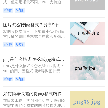
方案的直观对比，再逐一拆解操作步
式，但适用场景不同。PNG支持透明
骤，您可根据图片数量、画质要求和
背景、无损压缩，适合logo、截图、
赞
踩
隐私需求快速选择最合适的方法。
设计稿；JPG压缩率高、文件体积
小、兼容性广，适合网页上传、社交
分享、证件照提交。很多时候我们需
图片怎么转jpg格式？分享5个实用转换方法！
要把PNG转成JPG——但不同方法在
就图片格式而言，不知道小伙伴们最
转换质量、操作效率、数据安全方面
常接触的是哪些格式？在这么多张图
差异很大，选错方法可能导致图片模
片格式中，尽管png格式的清晰度接
糊、色彩失真，甚至透明背景变成黑
赞
踩
近于原作，画质清晰，但缺点仍然存
底。
在，比如存储空间占用过大，还有一
些网站不支持png格式的图片，因此
png是什么格式 怎么转jpg格式？5种安全免费转换方法全解析！
很多人都会把图片怎么转jpg格式，那
PNG是什么格式？怎么转JPG格式？
么如何png转jpg？
90%的用户因格式混淆导致图片无法
上传、文件过大！本文权威解析PNG
赞
踩
格式本质，详解PNG转JPG的5种安全
方法（含Win11/Mac/手机全平台），3
分钟完成转换，100%保留画质！拒绝
如何简单快速的将png格式转换成jpg格式？教你三招快速转格式！
病毒工具，只推荐微软/苹果认证方
在日常工作、学习和生活中，我们经
案，解决图片格式转换核心痛点。
常需要将PNG格式的图片转换为JPG