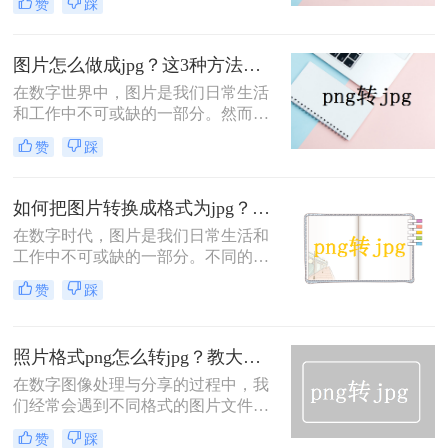
赞
踩
Graphics）和JPG（Joint Photographic
Experts Group）是两种最常用的图片
格式，各有其特点。PNG格式以其无
图片怎么做成jpg？这3种方法快速转换格式!！
损压缩和透明背景支持而闻名，而
在数字世界中，图片是我们日常生活
JPG则以较小的文件尺寸和广泛的兼
和工作中不可或缺的一部分。然而，
容性在网页和社交媒体上广受欢迎。
不同的设备和软件可能会生成不同格
因此，在某些情况下，您可能需要将
赞
踩
式的图片文件，如PNG、BMP、GIF
PNG格式的照片转换为JPG格式。那
等。为了更广泛地分享和兼容，我们
么照片怎么转png为jpg呢？以下是几
经常需要将图片转换成JPG（JPEG）
种实现这一转换的方法。
如何把图片转换成格式为jpg？分享三种方法帮助你解决！
格式。JPG格式以其高效的压缩比、
在数字时代，图片是我们日常生活和
良好的图像质量和广泛的接受度，成
工作中不可或缺的一部分。不同的图
为了互联网上最常用的图片格式之
片格式适用于不同的场景和需求，而
一。那么图片怎么做成jpg呢？本文将
赞
踩
JPG（也称为JPEG）因其高效的压缩
介绍三种将图片转换成JPG格式的实
算法和广泛的兼容性，成为了互联网
用方法，包括使用图片编辑软件、在
上最流行的图片格式之一。无论是为
线转换工具以及操作系统自带功能。
照片格式png怎么转jpg？教大家三种简单的方法！
了减小文件大小以便于分享或存储，
还是为了确保图片在不同设备和平台
在数字图像处理与分享的过程中，我
上的兼容性，将图片转换成JPG格式
们经常会遇到不同格式的图片文件，
都是一个常见的需求。那么如何把图
其中PNG和JPG是最为常见的两种。
赞
踩
片转换成格式为jpg呢？本文将详细介
PNG（Portable Network Graphics）以