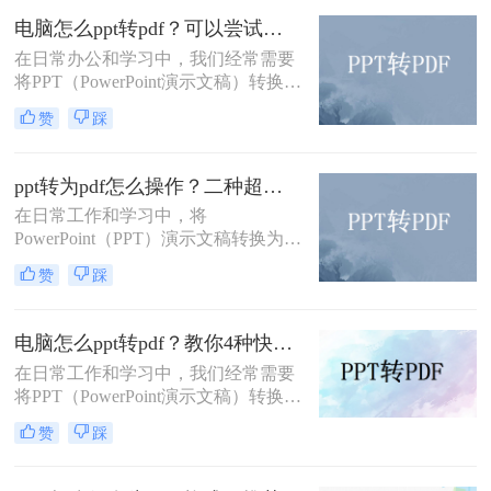
印的特点，成为了许多用户首选的文
电脑怎么ppt转pdf？可以尝试一下这3个转换方法！
件格式。本文将详细介绍pptx怎么转
成pdf的多种方法。
在日常办公和学习中，我们经常需要
将PPT（PowerPoint演示文稿）转换为
PDF格式，以便于分享、打印或存
赞
踩
档。那么电脑怎么ppt转pdf呢？本文
将介绍三种将PPT转为PDF的方法。
ppt转为pdf怎么操作？二种超实用转换方法分享！
在日常工作和学习中，将
PowerPoint（PPT）演示文稿转换为
PDF格式的需求非常普遍。这样做不
赞
踩
仅能够确保文件在不同设备上的展示
效果一致，还能方便没有安装
PowerPoint软件的用户查看。那么ppt
电脑怎么ppt转pdf？教你4种快速转换的方法！
转为pdf怎么操作呢？本文将介绍两种
在日常工作和学习中，我们经常需要
常用的PPT转PDF的方法。
将PPT（PowerPoint演示文稿）转换为
PDF（Portable Document Format）格
赞
踩
式，以便于分享、打印或存档。PPT
转PDF的过程并不复杂，有多种方法
可以实现。那么电脑怎么ppt转pdf