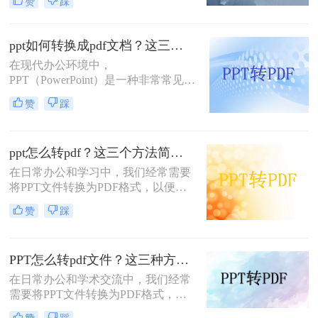
赞
踩
格式，其中就有ppt，只要还是因为
pdf不易编辑这个特性，如果你不想别
人修改你的文档，那么转成pdf是个不
ppt如何转换成pdf文档？这三种转换方法超实用！
错的方法，那么如何ppt转pdf呢？
在现代办公环境中，
PPT（PowerPoint）是一种非常常见的
文件格式，被广泛用于展示和演示。
赞
踩
然而，有时我们可能需要将PPT文件
转换为PDF（Portable Document
Format）文档，以便更方便地分享和
ppt怎么转pdf？这三个方法简单易操作！
传递信息。本文将详细介绍PPT如何
转换成PDF文档，为您呈现一篇详尽
在日常办公和学习中，我们经常需要
的操作指南。
将PPT文件转换为PDF格式，以便在
各种设备和平台上进行分享、打印或
赞
踩
存档。那么PPT怎么转PDF呢？本文
将介绍三种实用的PPT转PDF的方
法，帮助您轻松完成转换工作。
PPT怎么转pdf文件？这三种方法小白也能轻松学会！
在日常办公和学术交流中，我们经常
需要将PPT文件转换为PDF格式，以
便于分享、打印和保存。PDF格式因
赞
踩