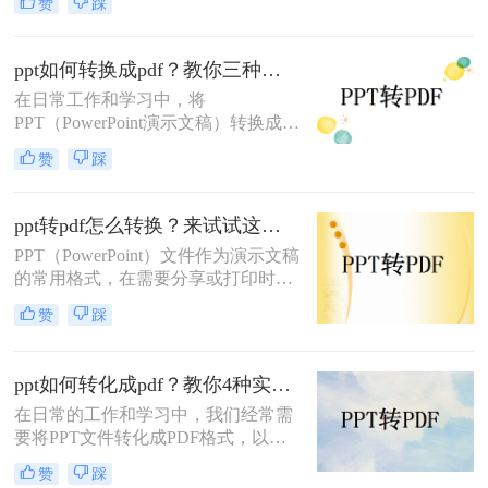
赞
踩
格式，这样子也方便大家在各种设备
上使用和阅读。那大家知道ppt怎么转
换成pdf吗？有需要进行PPT转PDF格
ppt如何转换成pdf？教你三种简单有效的方法！
式的小伙伴，今天我就来为你们分享
在日常工作和学习中，将
四种不错的方法。
PPT（PowerPoint演示文稿）转换成
PDF（Portable Document Format）文
赞
踩
件是一项常见的需求。PDF格式因其
良好的跨平台性、安全性和打印效果
而广受欢迎。那么PPT如何转换成
ppt转pdf怎么转换？来试试这三种常用转换方法！
PDF呢？本文将介绍三种将PPT转换
PPT（PowerPoint）文件作为演示文稿
成PDF的方法。
的常用格式，在需要分享或打印时，
转换为PDF（Portable Document
赞
踩
Format）格式可以确保其内容的完整
性和格式的一致性。那么ppt转pdf怎
么转换呢？本文将介绍三种将PPT转
ppt如何转化成pdf？教你4种实用转换方法!
换为PDF的方法。
在日常的工作和学习中，我们经常需
要将PPT文件转化成PDF格式，以便
更好地进行分享、打印或存档。那么
赞
踩
PPT如何转化成PDF呢？本文将介绍