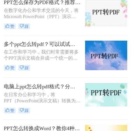
PPT怎么保存为PDF格式？推荐三种方法给大家！
呢？本文将详细介绍几种常用的PPT
在数字化办公和学术交流的今天，将
转PDF的方法，帮助大家轻松完成转
Microsoft PowerPoint（PPT）演示文
换。
稿转换为PDF格式已成为一种常见的
赞
踩
需求。PDF格式因其跨平台兼容性、
保持文档原貌不变以及不易被篡改的
特性，成为分享、打印和存档PPT文
多个ppt怎么转pdf？可以试试这三种方法！
件的理想选择。本文将详细介绍PPT
在工作和学习中，我们时常需要将多
怎么保存为PDF格式，并探讨一些相
个PPT演示文稿合并成一个统一的
关的注意事项。
PDF文档，无论是为了归档、分享还
赞
踩
是打印。这一过程不仅要求效率，更
需要确保原始PPT文件的格式和设计
细节得到完整保留。那么多个ppt怎么
电脑上ppt怎么转pdf格式？分享三种好用的方法！
转pdf呢？本文将介绍几种有效且简便
在日常办公和学习中，将
的方法，帮助你轻松实现这一目标。
PPT（PowerPoint演示文稿）转换为
PDF（Portable Document Format）格
赞
踩
式是一项常见的需求，以便更好地分
享、打印或在不同设备上保持格式的
一致性。那么电脑上ppt怎么转pdf格
PPT怎么转换成Word？教你4种值得收藏的转换方法!！