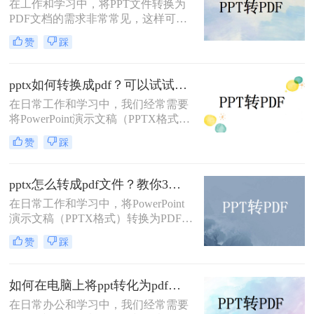
在工作和学习中，将PPT文件转换为
PDF文档的需求非常常见，这样可以
确保演示文稿在不同设备上的显示效
赞
踩
果一致，并且便于分享和打印。那么
怎样把ppt转成pdf呢？本文将介绍三
种常见的PPT转PDF方法，帮助您根
pptx如何转换成pdf？可以试试这三个转换方法！
据实际需求选择最合适的方式。
在日常工作和学习中，我们经常需要
将PowerPoint演示文稿（PPTX格式）
转换为PDF格式，以便更广泛地分
赞
踩
享、打印或保证在不同设备上的一致
展示效果。PDF（Portable Document
Format）因其跨平台兼容性和保持文
pptx怎么转成pdf文件？教你3种方法快速转换！
档格式不变的特性而备受欢迎。那么
在日常工作和学习中，将PowerPoint
pptx如何转换成pdf呢？本文将详细介
演示文稿（PPTX格式）转换为PDF文
绍几种将PPTX转换为PDF的高效方
件是一项常见的需求。PDF格式因其
法，帮助您轻松完成转换任务。
赞
踩
跨平台兼容性、保持文档格式不变以
及便于分享和打印的特点而广受欢
迎。那么pptx怎么转成pdf文件呢？本
如何在电脑上将ppt转化为pdf？分享三个实用且易学的转换方法！
文将详细介绍几种将PPTX转换成PDF
在日常办公和学习中，我们经常需要
文件的方法，帮助您轻松完成转换任