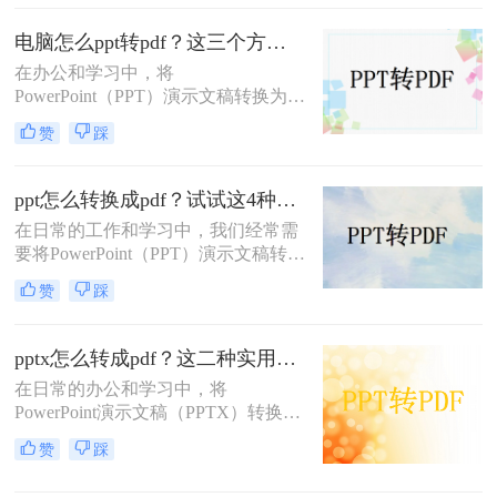
享、打印或存档。那么ppt如何转pdf
呢？本文将介绍几种常用的PPT转
电脑怎么ppt转pdf？这三个方法可以了解下!
PDF方法，助你轻松完成文件转换。
在办公和学习中，将
PowerPoint（PPT）演示文稿转换为
PDF格式是确保文件格式一致性及防
赞
踩
止内容被随意修改的有效手段。那么
电脑怎么ppt转pdf呢？为了帮助用户
更轻松地完成这一任务，本文将详细
ppt怎么转换成pdf？试试这4种转换方法！
介绍三种不同的PPT转PDF方法。
在日常的工作和学习中，我们经常需
要将PowerPoint（PPT）演示文稿转换
为PDF格式。PDF文件因其跨平台兼
赞
踩
容性、格式稳定性和便于分享的特
点，成为了许多场合下文档传输和展
示的首选格式。无论是为了在线分
pptx怎么转成pdf？这二种实用方法轻松解决！
享、打印成册还是确保演示内容的格
在日常的办公和学习中，将
式一致性，将PPT转换为PDF都是一
PowerPoint演示文稿（PPTX）转换为
个明智的选择。那么ppt怎么转换成
PDF格式是一项常见且重要的任务。
pdf呢？本文将详细介绍几种将PPT转
赞
踩
PDF格式因其良好的跨平台兼容性、
换成PDF的方法，帮助您轻松完成这
保持文档格式不变以及便于分享和打
一任务。