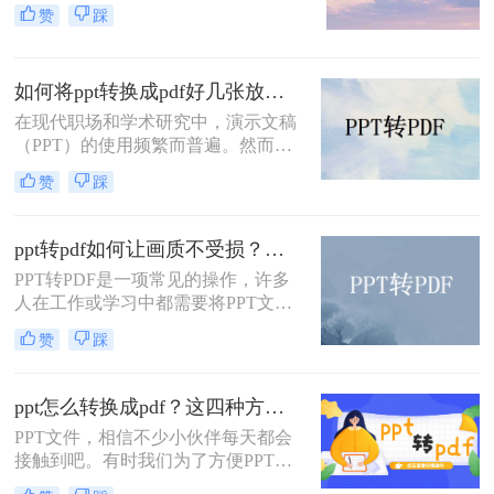
们可以将PPT如何导出为pdf，大家也
赞
踩
知道PDF文件是不易编辑的，它是专
门为阅读而生的，因此，很多人都喜
欢将自己制作好的文档转换成PDF的
如何将ppt转换成pdf好几张放在一页？分享三种简单且高效的方法！
格式，那么如何将PPT转pdf呢？下面
就来看看吧。
在现代职场和学术研究中，演示文稿
（PPT）的使用频繁而普遍。然而，
有时候我们希望将PPT转换为PDF格
赞
踩
式，以便更方便地打印、分享或存
档。更有趣的是，我们可能希望将多
个页面放在一个PDF页面中，以便节
ppt转pdf如何让画质不受损？推荐这三个实用方法给你！
省空间和纸张。那么如何将ppt转换成
PPT转PDF是一项常见的操作，许多
pdf好几张放在一页呢？在本文中，我
人在工作或学习中都需要将PPT文件
们将介绍三种简单且高效的方法，以
转换为PDF格式，以便于分享和阅
满足这些需求。
赞
踩
览。然而，转换过程中往往会面临一
个问题，那就是画质损失的风险。那
么，PPT转PDF如何让画质不受损
ppt怎么转换成pdf？这四种方法，老板用了都给满分！
呢？本文将从多个方面为您详细介绍
PPT文件，相信不少小伙伴每天都会
PPT转PDF的画质保留技巧，让您的
接触到吧。有时我们为了方便PPT文
转换过程更加顺利和高效。
件的传输，会将PPT文件转换成PDF