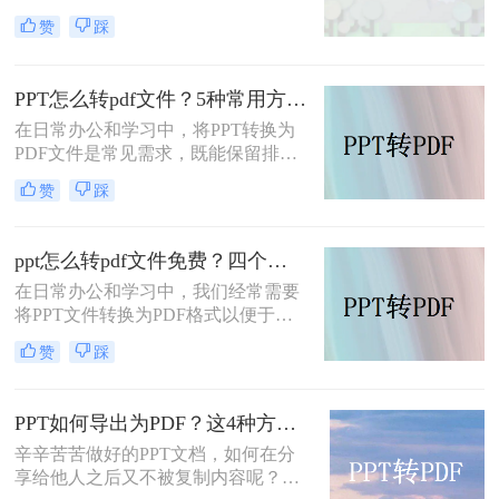
稿，还是为了确保文档在不同设备上
赞
踩
的兼容性。那么ppt怎么转pdf呢？本
文将介绍几种常用的转换方法。
PPT怎么转pdf文件？5种常用方法详解！
在日常办公和学习中，将PPT转换为
PDF文件是常见需求，既能保留排版
格式，又方便跨平台分享。那么PPT
赞
踩
怎么转pdf文件呢？本文将介绍5种常
用方法，涵盖不同场景下的选择建
议。
ppt怎么转pdf文件免费？四个方法帮你快速搞定
在日常办公和学习中，我们经常需要
将PPT文件转换为PDF格式以便于分
享、保存和打印。那么ppt怎么转pdf
赞
踩
文件免费呢？以下将详细介绍四种免
费的PPT转PDF的方法。
PPT如何导出为PDF？这4种方法简单易学！值得收藏！
辛辛苦苦做好的PPT文档，如何在分
享给他人之后又不被复制内容呢？我