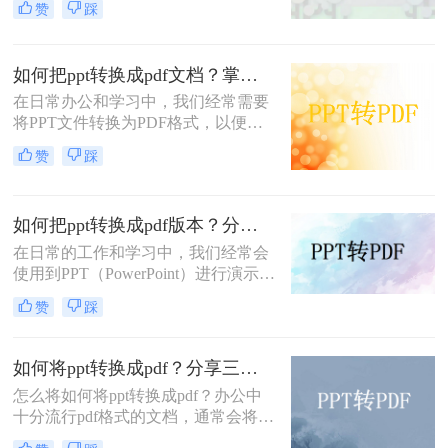
赞
踩
跨平台、不易被篡改、保持文档原样
等优点，因此得到了广泛应用。那么
PPT怎么转换成PDF呢？下面，我将
如何把ppt转换成pdf文档？掌握这3个方法，工作效率直接翻倍！
详细介绍几种将PPT转换成PDF的方
法。
在日常办公和学习中，我们经常需要
将PPT文件转换为PDF格式，以便更
方便地分享、查看和打印。那么如何
赞
踩
把PPT转换成PDF文档呢？本文将介
绍三种实用的方法，帮助你轻松实现
PPT到PDF的转换。
如何把ppt转换成pdf版本？分享四个高效转换方法！
在日常的工作和学习中，我们经常会
使用到PPT（PowerPoint）进行演示和
报告。然而，有时我们可能需要将
赞
踩
PPT文件转换成PDF版本，以便于在
没有PowerPoint软件的环境下进行查
看和分享，或者为了保持演示内容的
如何将ppt转换成pdf？分享三种方法，1分钟轻松解决！
格式和布局不变。那么，如何把PPT
怎么将如何将ppt转换成pdf？办公中
转换成PDF版本呢？本文将为您介绍
十分流行pdf格式的文档，通常会将一
几种常见的方法。
些制作好的其他格式文档转换成pdf的