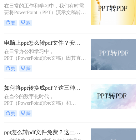
式呢？以下将详细介绍几种在电脑上
在日常的工作和学习中，我们有时需
将PPT转换为PDF格式的方法。
要将PowerPoint（PPT）演示文稿转换
为Word文档，以便于编辑、打印或进
赞
踩
行更深入的内容整理。虽然两者都是
Microsoft Office套件的一部分，但它
们的设计用途不同，因此直接转换并
电脑上ppt怎么转pdf文件？安利给你这三种简单的方法！
不总是直截了当。不过，借助一些技
在日常办公和学习中，
巧和工具，我们可以有效地将PPT转
PPT（PowerPoint演示文稿）因其直
换为Word格式。那么PPT怎么转换成
观、动态的展示效果而广受欢迎。然
Word呢？以下是一些实用的方法，帮
赞
踩
而，在某些情况下，我们可能需要将
助你完成这一转换。
PPT转换为PDF文件，以便更好地分
享、打印或确保在不同设备上的一致
如何将ppt转换成pdf？这三种转换方法你该学会！
显示。那么电脑上ppt怎么转pdf文件
在当今的数字化时代，
呢？本文将详细介绍在电脑上将PPT
PPT（PowerPoint演示文稿）和
转换为PDF文件的多种方法，帮助用
PDF（Portable Document Format，可
户轻松完成这一任务。
赞
踩
移植文档格式）是两种广泛使用的文
件格式，各自在不同的场景下发挥着
重要作用。PPT因其强大的演示功能
ppt怎么转pdf文件免费？这三种方法，我给满分！
而备受青睐，而PDF则以其良好的兼