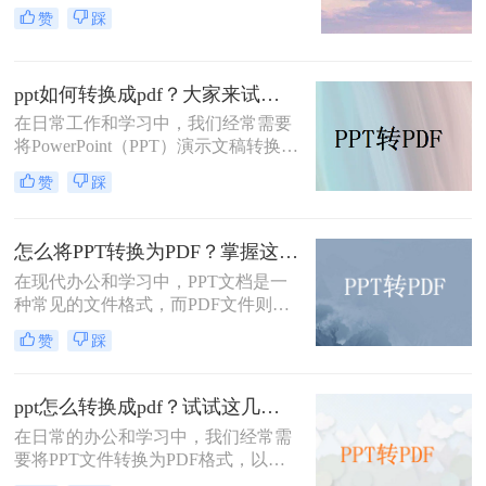
法、数据或报告。然而，在某些情况
pdf文件呢？本文将介绍几种快速将
赞
踩
下，我们可能希望将PPT文件转换为
PPT文件转换成PDF文件的方法。
PDF格式，以便更广泛地分享或确保
文件的格式一致性。本文将为您详细
ppt如何转换成pdf？大家来试试这三种方法吧！
介绍PPT怎么转换成PDF，并探讨一
些相关的注意事项。
在日常工作和学习中，我们经常需要
将PowerPoint（PPT）演示文稿转换为
PDF（Portable Document Format）文
赞
踩
件。PDF格式的文件具有跨平台兼容
性好、格式固定、易于阅读和分享等
特点，因此非常适合用于保存和共享
怎么将PPT转换为PDF？掌握这3个方法，工作效率直接翻倍！
PPT内容。本文将详细介绍PPT如何
在现代办公和学习中，PPT文档是一
转换成PDF，并提供一些实用技巧和
种常见的文件格式，而PDF文件则是
建议。
一种更为便捷和广泛应用的电子文
赞
踩
档。许多人在工作和学习中需要将
PPT文件转换为PDF文件，以便更好
地共享和保存。那么，怎么将PPT转
ppt怎么转换成pdf？试试这几种转换方法！
换为PDF呢？本文将为您介绍几种简
在日常的办公和学习中，我们经常需
单易行的方法，帮助您快速完成转
要将PPT文件转换为PDF格式，以便
换。
于分享、查阅或归档。PDF格式具有