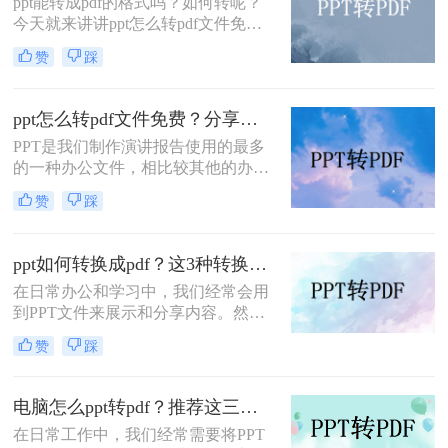
ppt能转成pdf的格式吗？如何转呢？
容性和稳定性，在文件共享、打印和
今天就来讲讲ppt怎么转pdf文件免
归档方面表现出色。因此，将PPT转
费，看看是如何完成的，当我们制作
换成PDF成为许多用户在工作和学习
赞
踩
好一份文档时，想要分享但是又不想
中的常见需求。本文将详细介绍如何
内容被修改，那么转成pdf格式就是个
将ppt转换成pdf的几种方法，并分享
很好的法子，但是很多朋友不知道怎
一些实用技巧。
ppt怎么转pdf文件免费？分享三种方法，1分钟轻松解决！
么#other#，今天小编就来教大家一
PPT是我们制作演讲报告使用的最多
招。
的一种办公文件，相比较其他的办公
文件，PPT文档在演示效果上更加的
赞
踩
丰富出色，但是如果是要打印或者是
发送给他人查看，那么转换成PDF格
式是种不错的选择，因为PDF文件比
ppt如何转换成pdf？这3种转换方法你该学会！
较文档，兼容性强，打印效果也十分
在日常办公和学习中，我们经常会用
好，那么ppt怎么转pdf文件免费呢？
到PPT文件来展示和分享内容。然
下面就让我们来看看ppt文件转pdf文
而，有时候我们需要将PPT文件转换
件的方法吧。
赞
踩
成PDF格式，以方便打印、编辑或分
享给其他人。那么，ppt如何转换成
pdf呢？接下来，本文将为你详细介绍
电脑怎么ppt转pdf？推荐这三种方法给大家！
几种常见的转换方法。
在日常工作中，我们经常需要将PPT