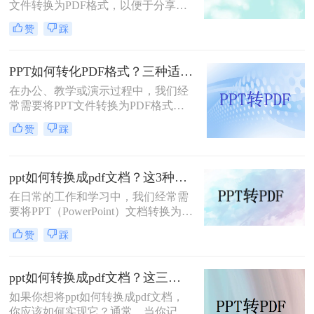
文件转换为PDF格式，以便于分享、
打印或保持格式的一致性。那么电脑
赞
踩
怎么ppt转pdf呢？下面将详细介绍几
种PPT转PDF的方法，帮助大家轻松
完成转换。
PPT如何转化PDF格式？三种适合小白的转换方法！
在办公、教学或演示过程中，我们经
常需要将PPT文件转换为PDF格式，
以便在不同设备和软件上保持一致的
赞
踩
排版和布局。PDF格式具有跨平台
性、不易被篡改的特点，能够确保演
示内容的稳定性和可读性。那么PPT
ppt如何转换成pdf文档？这3种方法，任你选择！
如何转化PDF格式呢？下面将介绍三
种将PPT转化为PDF格式的方法，帮
在日常的工作和学习中，我们经常需
助您轻松实现格式转换。
要将PPT（PowerPoint）文档转换为
PDF格式，以便于分享、打印或确保
赞
踩
内容在不同设备上保持一致的展示效
果。PDF格式具有跨平台兼容性好、
不易被篡改等优点，因此成为了许多
ppt如何转换成pdf文档？这三种实用方法分享给你！
场合下的首选格式。本文将详细介绍
如果你想将ppt如何转换成pdf文档，
PPT如何转换成PDF文档，帮助读者
你应该如何实现它？通常，当你记录