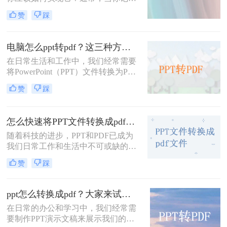
轻松完成这一转换过程。
和整理数据时，你习惯于创建新的
赞
踩
PPT文档——这种常用的简单编辑文
档格式，有时你不可避免地会遇到文
档格式转换的问题。今天小编就来解
电脑怎么ppt转pdf？这三种方法教你快速解决！
决一下ppt转pdf这个问题。
在日常生活和工作中，我们经常需要
将PowerPoint（PPT）文件转换为PDF
格式，以便于在不具备PowerPoint软
赞
踩
件的设备上进行查看、打印或共享。
PDF格式具有跨平台、跨设备的兼容
性，并且能够保留原文件的排版和格
怎么快速将PPT文件转换成pdf文件？下面小编给推荐这三种方法!
式。那么电脑怎么ppt转pdf呢？以下
是几种将PPT转换为PDF文件的方
随着科技的进步，PPT和PDF已成为
法。
我们日常工作和生活中不可或缺的文
件格式。PPT以其丰富的视觉效果和
赞
踩
灵活的编辑功能，在演示和报告中发
挥着重要作用；而PDF则以其稳定的
格式和广泛的兼容性，在文件共享和
ppt怎么转换成pdf？大家来试试这三种方法吧！
打印中占据一席之地。因此，将PPT
在日常的办公和学习中，我们经常需
文件转换成PDF文件的需求日益增
要制作PPT演示文稿来展示我们的想
加。那么怎么快速将PPT文件转换成