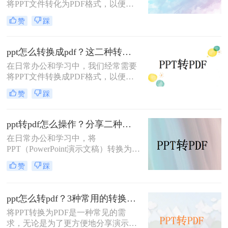
将PPT文件转化为PDF格式，以便更
务。
好地进行分享、打印或存档。那么如
赞
踩
何在电脑上将PPT转化为PDF呢？本
文将介绍三种在电脑上将PPT转化为
PDF的方法。
ppt怎么转换成pdf？这二种转换方法非常实用！
在日常办公和学习中，我们经常需要
将PPT文件转换成PDF格式，以便更
好地进行分享、打印或存档。那么
赞
踩
PPT怎么转换成PDF呢？本文将介绍
两种将PPT转换成PDF的方法。
ppt转pdf怎么操作？分享二种快速转方法！
在日常办公和学习中，将
PPT（PowerPoint演示文稿）转换为
PDF格式是一种常见的需求。这样做
赞
踩
不仅能够确保文件在不同设备上的显
示一致性，还能方便没有安装
PowerPoint软件的用户查看。那么ppt
ppt怎么转pdf？3种常用的转换方法详解！
转pdf怎么操作呢？本文将详细介绍两
将PPT转换为PDF是一种常见的需
种PPT转PDF的方法，帮助您轻松实
求，无论是为了更方便地分享演示文
现这一目标。