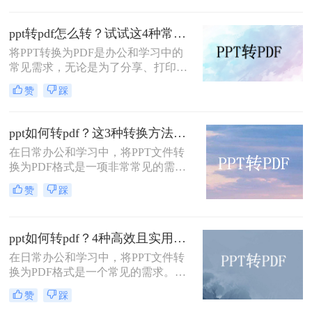
四种将PPT转化成PDF的方法。
ppt转pdf怎么转？试试这4种常用方法！
将PPT转换为PDF是办公和学习中的
常见需求，无论是为了分享、打印还
是确保格式兼容性。那么ppt转pdf怎
赞
踩
么转呢？本文将介绍多种实用方法，
助你快速完成转换。
ppt如何转pdf？这3种转换方法尝试下！
在日常办公和学习中，将PPT文件转
换为PDF格式是一项非常常见的需
求。PDF格式因其跨平台兼容性强、
赞
踩
文件体积小、易于阅读和打印等特
点，成为分享和存档的理想选择。那
么ppt如何转pdf呢？本文将介绍三种
ppt如何转pdf？4种高效且实用的方法详解！
将PPT转换为PDF的方法。
在日常办公和学习中，将PPT文件转
换为PDF格式是一个常见的需求。
PDF文件具有兼容性强、格式固定、
赞
踩
不易被修改等优点，非常适合用于分