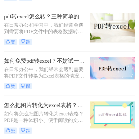
理。然而，由于PDF文件的特殊性
质，直接转换并不总是那么简单。那
么电脑怎么把PDF转Excel表格呢？本
pdf转excel怎么转？三种简单的方法教会你！
文将为您介绍两种在电脑上将PDF转
在日常办公和学习中，我们经常会遇
换为Excel表格的高效方法。
到需要将PDF文件中的表格数据转换
为Excel格式的需求。Excel以其强大
赞
踩
的数据处理和分析功能，使得转换后
的数据更容易进行编辑和计算。但
是，由于PDF文件的特殊性质，直接
如何免费pdf转excel？不妨试一试这三种方法！
转换可能并不总是那么简单。那么
​在日常办公中，我们经常会遇到需要
PDF转excel怎么转呢？本文将介绍几
将PDF文件转换为Excel表格的情况。
种简单高效的PDF转Excel的方法，帮
尽管市面上有许多收费的软件或服务
助您轻松完成文件转换。
赞
踩
可以完成这一任务，但免费的方法同
样存在，且对于一般的转换需求已经
足够。本文将为您详细介绍如何免费
怎么把图片转化为excel表格？我用这4个高效方法 ，秒提取表格！
pdf转excel，并探讨一些相关的注意事
如何将怎么把图片转化为excel表格？
项。
PDF是一种体积小、便于阅读的文件
类型，非常适合作为传送重要内容的
赞
踩
载体。但是PDF文件也不能直接编