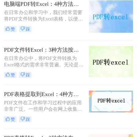
来实现这一目标。
电脑端PDF转Excel：4种方法的安装配置和操作流程差异！
在日常办公和学习中，我们经常需要
将PDF文件转换为Excel表格，以便更
好地进行数据分析和处理。那么电脑
赞
踩
如何pdf转excel呢？本文将介绍四种常
见的PDF转Excel的方法。
PDF文件转Excel：3种方法按单页/多页/批量场景推荐！
在日常办公中，将PDF文件转换为
Excel格式的需求非常普遍。无论是为
了更好地编辑表格数据、进行数据分
赞
踩
析还是与其他同事共享信息，掌握有
效的转换方法至关重要。那么文件pdf
怎么转换成excel呢？本文将详细介绍
PDF表格提取到Excel：4种方法按表格复杂度选，扫描件要单独处理！
三种常见的PDF转Excel的方法。
PDF文件在工作和学习过程中的应用
非常广泛。一些用户会在网上收集一
些PDF数据想借鉴其中的一些内容来
赞
踩
制作Excel表格，故而他们需要转换格
式。那么，pdf表格怎么提取到Excel
呢？接下来分享四种快速完成转换的