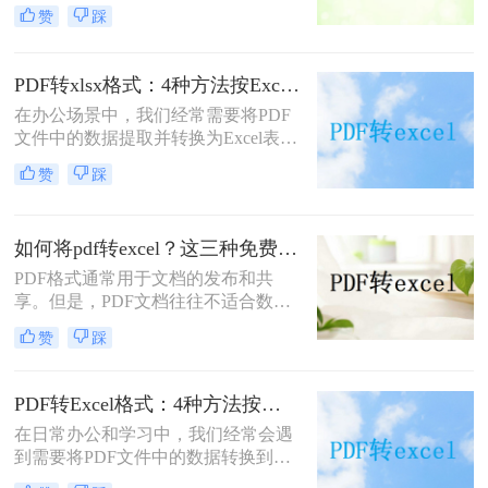
表格是两种非常常见的格式。PDF文
赞
踩
件因其良好的跨平台性和不易修改性
而广泛应用于文档传输和保存，而
Excel表格则因其强大的数据处理能力
PDF转xlsx格式：4种方法按Excel版本（2016/2019/365）兼容性选！
而受到广泛青睐。然而，有时我们可
在办公场景中，我们经常需要将PDF
能需要将PDF文件中的表格数据转换
文件中的数据提取并转换为Excel表格
为Excel表格以便进一步编辑和分析。
（即XLSX格式），以便进行数据分
那么怎样把pdf转excel表格呢？本文将
赞
踩
析、处理或进一步应用。然而，PDF
介绍几种将PDF转换为Excel表格的方
作为一种主要用于呈现和阅读的文档
法。
格式，其转换成XLSX并不像Word或
如何将pdf转excel？这三种免费方法详解操作看看！
文本格式那样直接。那么pdf怎么转换
成xlsx格式呢？下面将介绍几种常用
​PDF格式通常用于文档的发布和共
的PDF转XLSX的方法，帮助你轻松
享。但是，PDF文档往往不适合数据
应对这一需求。
处理。因此，将PDF转换为Excel表格
赞
踩
可以提取其中的数据。这样，用户可
以在Excel表格中使用数据进行分类、
过滤、计算和其他数据处理任务。下
PDF转Excel格式：4种方法按文件来源（邮件/扫描/导出）选！
面我们来学习一下如何将pdf转excel的
在日常办公和学习中，我们经常会遇
具体操作过程，快来~
到需要将PDF文件中的数据转换到
Excel表格中进行处理的情况。然而，