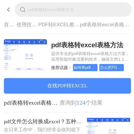
首页>
使用技巧>
PDF转EXCEL教程>
pdf表格转excel表格方法
pdf表格转excel表格方法
提供专业的pdf表格转excel表格方法方案，
采用智能对象流重构技术，确保文档1:1高
保真还原且排版不乱码。支持一键批量处
推荐话题：
如何将pdf转换成换为excel，转换成转换成大师帮你解决
怎么把PDF转Excel，转转大师帮你解决
理，全链路 SSL 加密保障隐私安全。助您
快速实现pdf表格转excel表格方法，无需安
装，高效办公。
在线PDF转EXCEL
pdf表格转excel表格方法
查询到
124
个结果
pdf文件怎么转换成excel？五种免费方法帮你解决！
在日常工作中，我们经常会收到或下