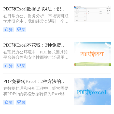
费呢？本文将介绍两种免费将PDF转
换成Excel文件的方法。
PDF转Excel数据提取4法：识别率从60%到95%，差别在OCR设置！
在日常办公、财务分析、市场调研或
学术研究中，我们经常会遇到一个令
人头疼的问题：急需的数据被“锁”在
赞
踩
PDF格式的文件里。PDF因其出色的
跨平台稳定性和阅读体验而成为文档
分发的首选，但其不可直接编辑的特
PDF转Excel不花钱：3种免费方案的真实额度和识别效果！
性也成为了数据再利用的最大障碍。
在现代办公环境中，PDF格式因其跨
将PDF表格转换为可编辑、可计算的
平台兼容性和安全性而被广泛采用。
Excel工作表，从而进行数据分析、图
然而，当需要对其中的数据进行编辑
表制作或进一步处理，是一项至关重
赞
踩
或分析时，将其转换为Excel格式就变
要的技能。
得至关重要。那么如何将pdf转化成
excel不收费呢？本文将详细介绍三种
PDF免费转Excel：2种方法的免费额度和扫描件识别效果对比！
免费且高效的PDF转Excel的方法，帮
在数据处理和分析工作中，经常需要
助您轻松应对这一需求。
将PDF中的表格数据转换为Excel格
式，以便进行进一步的编辑、计算和
赞
踩
分析。那么pdf怎么免费转换成excel
呢？本文将介绍两种免费将PDF转换