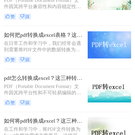
PDF（Portable Document Format）文
件因其跨平台兼容性和内容稳定性，
在文档分享和存档中得到了广泛应
赞
踩
用。然而，有时我们需要将PDF中的
表格数据提取出来，进行进一步的分
析和处理，这就需要将PDF转换成
如何把pdf转换成excel表格？这二种好用的方法了解一下！
Excel表格。那么pdf怎么转换成excel
在日常工作和学习中，我们经常会遇
表格呢？本文将介绍两种将PDF转换
到需要将PDF文件中的数据转换为
成Excel表格的方法。
Excel表格的情况。PDF文件的优点是
赞
踩
格式稳定、易于阅读和分享，但编辑
和数据分析方面则相对不便。而Excel
表格则以其强大的数据处理和分析能
pdf怎么转换成excel？这三种转换方法很实用！
力著称。因此，掌握如何把pdf转换成
​PDF（Portable Document Format）文
excel表格的方法显得尤为重要。以下
件因其跨平台性和不可轻易编辑的特
是两种实用的转换方法。
性，广泛应用于文档共享和存档。然
赞
踩
而，当需要从PDF中提取数据并进行
进一步分析时，Excel便成为了理想的
选择。那么pdf怎么转换成excel呢？本
如何将pdf转换成excel？这三种方法教会你！
文将介绍三种将PDF转换成Excel的高
在工作和学习中，将PDF文件转换为
效方法。