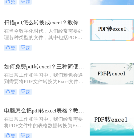
赞
踩
由于PDF文件通常是用于阅读而非编
辑的，因此直接转换可能会遇到一些
挑战。那么PDF怎么转换成Excel格式
扫描pdf怎么转换成excel？教你三个方法轻松解决！
呢？本文将介绍四种实用的方法，帮
助您轻松将PDF文件转换为Excel格
在当今数字化时代，人们经常需要处
式。
理各种类型的文件，其中包括PDF和
Excel文件。PDF文件通常用于共享和
赞
踩
存档文档，而Excel文件则用于数据分
析和表格制作。然而，有时候我们需
要将PDF文件中的表格数据转换成
如何免费pdf转excel？三种简便方法分享！
Excel格式，以便更好地进行分析和编
在日常工作和学习中，我们难免会遇
辑。本文将详细介绍扫描pdf怎么转换
到需要将PDF文件转换为Excel文件的
成excel的方法，让您轻松处理文档转
需求，以便对数据进行编辑和分析。
换的困扰。
赞
踩
然而，市面上付费软件琳琅满目，若
想找到一款免费且有效的工具来实现
这一目的可能有些困难。那么如何免
电脑怎么把pdf转excel表格？教你2招，轻松解决pdf格式转换!
费pdf转excel呢？本文将为您介绍三种
在日常工作和学习中，我们经常需要
简单又有效的方法，帮助您免费将
将PDF文件中的表格数据转换为Excel
PDF文件转换为Excel文件。
格式，以便于进行编辑、分析和处
赞
踩