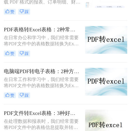
载 PDF 格式的报表、订单明细、财务
数据等文件。这些内容若以 PDF 形式
赞
踩
存在，无法直接进行筛选、排序、公
式运算等操作，给数据处理带来极大
不便。将 PDF 转换为 Excel 格式，是
PDF表格转Excel表格：2种常用方法的对齐和格式保留效果对比！
释放数据价值的必要步骤。那么PDF
在日常办公和学习中，我们经常需要
文件怎么转换成 Excel呢？本文从转
将PDF文件中的表格数据转换为Excel
换精度、操作难度、处理速度、批量
格式，以便进行进一步的数据处理和
能力、隐私安全五个维度，对比五种
赞
踩
分析。那么pdf表格怎么转换成excel表
主流方案，帮助您根据实际场景快速
格呢？本文将介绍两种常用的PDF转
做出选择。
Excel的方法。
电脑端PDF转电子表格：2种方法的操作差异和Excel版本适配！
在日常工作和学习中，我们经常需要
将PDF文件中的表格数据转换为Excel
电子表格，以便进行更高效的数据处
赞
踩
理和分析。那么电脑上pdf文件如何转
化为电子表格呢？本文将介绍两种将
PDF文件转化为电子表格的方法。
PDF文件转Excel表格：3种好用方法的识别准确率和操作难度对比！
在处理数据和报表时，我们经常需要
将PDF文件中的表格信息提取并转换