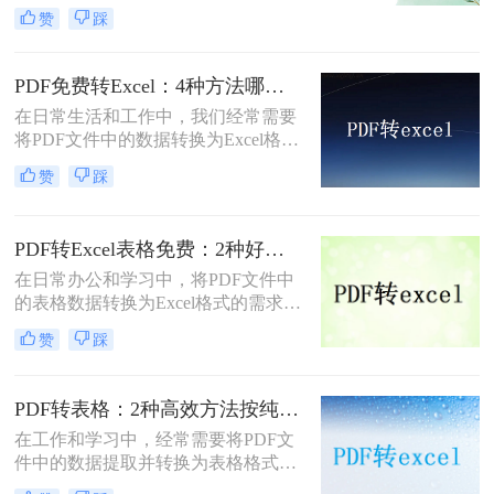
别失败等问题频发。那么pdf怎么转换
赞
踩
成excel呢？本文系统梳理5种主流转
换方法，助您高效提取数据并保留表
格结构。
PDF免费转Excel：4种方法哪个识别率最高？实测数据说话！
在日常生活和工作中，我们经常需要
将PDF文件中的数据转换为Excel格式
以便进行编辑和分析。那么怎么免费
赞
踩
把pdf转换成excel呢？本文将详细介绍
几种免费将PDF转换成Excel的常用方
法，帮助您高效完成这一任务。
PDF转Excel表格免费：2种好用方法的操作步骤和识别准确率！
在日常办公和学习中，将PDF文件中
的表格数据转换为Excel格式的需求非
常普遍。这不仅有助于更方便地编
赞
踩
辑、分析和处理数据，还能提高工作
效率。那么如何把pdf转换成excel表格
免费呢？本文将介绍两种可以免费使
PDF转表格：2种高效方法按纯文本表格和图文混排表格选择！
用的PDF转Excel的方法。
在工作和学习中，经常需要将PDF文
件中的数据提取并转换为表格格式
（如Excel），以便更好地进行数据分