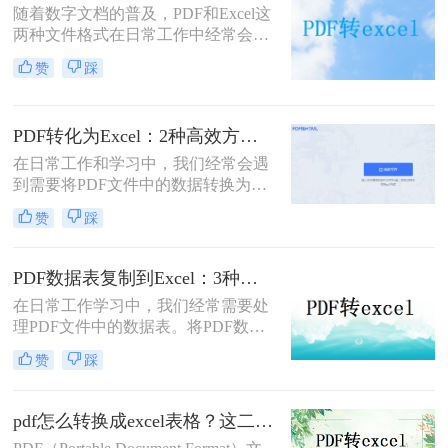
随着数字文档的普及，PDF和Excel这
两种文件格式在日常工作中经常会被
用到。有时，我们可能需要将PDF中
赞
踩
的表格数据转换为Excel格式以便进行
编辑和分析。那么如何免费将pdf转换
成Excel呢？以下将介绍五种免费将
PDF转化为Excel：2种高效方法的OCR设置和输出调优！
PDF转换成Excel的方法，帮助你轻松
完成这一任务。
在日常工作和学习中，我们经常会遇
到需要将PDF文件中的数据转换为
Excel表格的情况。无论是为了便于编
赞
踩
辑还是数据分析，掌握怎么将pdf转化
为excel都是十分有用的技能。本文将
介绍两种将PDF转化为Excel的有效方
PDF数据表复制到Excel：3种方法的速度和准确率差别挺大！
法，帮助您轻松完成PDF到Excel的转
在日常工作学习中，我们经常需要处
换。
理PDF文件中的数据表。将PDF数据
表复制到Excel中，可以方便我们进行
赞
踩
数据分析和处理。本文将详细介绍怎
么把pdf数据表复制到Excel，让您轻
松实现数据的高效转换。
pdf怎么转换成excel表格？这二种转换方法较为实用！