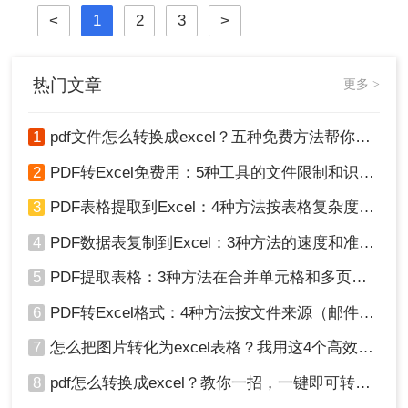
辑，如果要编辑PDF，我们通常用的
<
1
2
3
>
方法是把图片转excel。怎么转PDF转
Word？接下来小编就来介绍一下PDF
转Word的一些方法。
热门文章
更多 >
1
pdf文件怎么转换成excel？五种免费方法帮你解决！
2
PDF转Excel免费用：5种工具的文件限制和识别精度对比！
3
PDF表格提取到Excel：4种方法按表格复杂度选，扫描件要单独处理！
4
PDF数据表复制到Excel：3种方法的速度和准确率差别挺大！
5
PDF提取表格：3种方法在合并单元格和多页表格上的表现差异！
6
PDF转Excel格式：4种方法按文件来源（邮件/扫描/导出）选！
7
怎么把图片转化为excel表格？我用这4个高效方法 ，秒提取表格！
8
pdf怎么转换成excel？教你一招，一键即可转换！