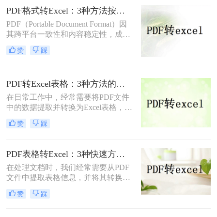
成Excel的方法，帮助您轻松完成转换
PDF格式转Excel：3种方法按原始文件是纯文本还是扫描件选择！
任务。
PDF（Portable Document Format）因
其跨平台一致性和内容稳定性，成为
文件交换和存档的首选。然而，在某
赞
踩
些情况下，我们可能需要将PDF文件
转换成Excel格式，以便进行数据处理
和分析。那么pdf格式怎么转换成excel
PDF转Excel表格：3种方法的转换速度和表格还原度对比！
呢？本文将介绍三种将PDF转换成
Excel的方法。
在日常工作中，经常需要将PDF文件
中的数据提取并转换为Excel表格，以
便于进一步分析和处理。那么PDF怎
赞
踩
么转换成Excel表格呢？本文将介绍三
种实用的方法，帮助您轻松完成PDF
到Excel的转换。
PDF表格转Excel：3种快速方法的操作步骤和表格对齐修复技巧！
在处理文档时，我们经常需要从PDF
文件中提取表格信息，并将其转换为
Excel格式以便进一步的数据分析和编
赞
踩
辑。那么pdf的表格怎么转换成excel
呢？本文将介绍三种简单易用的方法