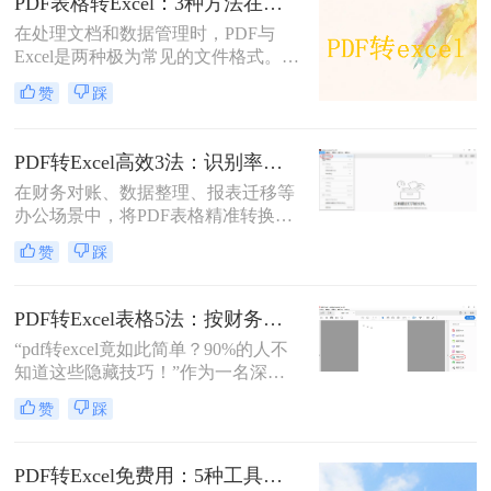
PDF表格转Excel：3种方法在合并单元格和跨页表格上的处理差异！
方法。
在处理文档和数据管理时，PDF与
Excel是两种极为常见的文件格式。
PDF（可移植文档格式）的核心价值
赞
踩
在于确保文档在不同设备和软件间的
呈现一致性，强调的是内容的固定性
和可读性；而Excel作为电子表格软
PDF转Excel高效3法：识别率、速度和批量处理能力全对比！
件，则侧重于数据的处理、分析和计
在财务对账、数据整理、报表迁移等
算，其灵活性和动态性远胜于PDF。
办公场景中，将PDF表格精准转换为
将PDF表格转换为Excel表格，能够提
Excel是高频刚需。但PDF作为固定版
高数据利用效率，更好地管理和分析
赞
踩
式文件，直接转换易出现格式错乱、
数据。那么pdf表格怎么转成excel呢？
数据错位、扫描件无法识别等问题。
本文将介绍三种将PDF表格转换为
那么pdf怎么转换成excel呢？本文严格
Excel的方法。
PDF转Excel表格5法：按财务报表、采购单、考勤表3种场景选！
筛选3种方案，结合实测效果、操作
“pdf转excel竟如此简单？90%的人不
细节与安全提示，提供可落地的解决
知道这些隐藏技巧！”作为一名深耕
方案。
电脑办公软件测评多年的博主，我常
赞
踩
被问及“PDF怎么转换成Excel表格”这
一高频难题。今天，小编将结合实测
经验，揭秘几种超实用方法，助你轻
PDF转Excel免费用：5种工具的文件限制和识别精度对比！
松突破信息提取瓶颈。