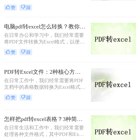
其内容的不可编辑性和良好的兼容性
赞
踩
而备受青睐。然而，在某些情况下，
我们可能需要将PDF文件中的数据提
取出来，转换成Excel电子表格形式，
电脑pdf转excel怎么转换？教你4种最简单的方法！
以便于数据分析、处理或进一步编
在日常办公和学习中，我们经常需要
辑。那么如何把PDF转化为EXCEL
将PDF文件转换为Excel格式，以便于
呢？以下是一些将PDF转化为Excel的
数据的编辑、分析和处理。那么电脑
常用方法。
赞
踩
pdf转excel怎么转换呢？以下将详细介
绍几种常用的PDF转Excel的方法，并
提供具体的操作步骤和注意事项。
PDF转Excel文件：2种核心方法的操作差异和适用文件类型！
在日常工作中，我们经常需要将PDF
文档中的表格数据转换为Excel格式，
以便于进一步的数据处理和分析。那
赞
踩
么怎么将pdf转excel文件呢？下面将介
绍两种常用的方法，帮助您轻松实现
PDF到Excel的转换。
怎样把pdf转excel表格？3种简单的方法教会你！
在日常生活和工作中，我们经常需要
处理各种文件格式，其中PDF和Excel