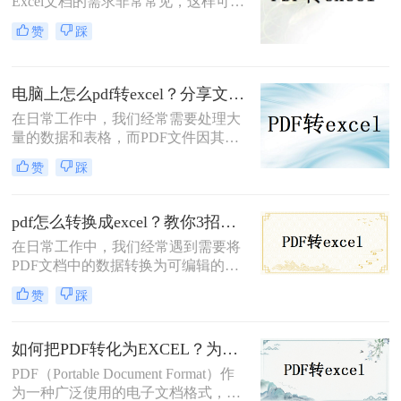
Excel文档的需求非常常见，这样可以
方便地对数据进行编辑和分析。那么
赞
踩
如何将pdf转换成excel呢？本文将介绍
三种常见的PDF转Excel方法，帮助您
根据实际需求选择最合适的方式。
电脑上怎么pdf转excel？分享文件转换的二个实用方法！
在日常工作中，我们经常需要处理大
量的数据和表格，而PDF文件因其不
可编辑性，有时会成为数据整理和分
赞
踩
析的障碍。将PDF转换为Excel格式不
仅可以使数据更容易编辑和分析，还
可以利用Excel的强大功能进行数据处
pdf怎么转换成excel？教你3招轻松搞定！
理。本文将详细介绍电脑上怎么pdf转
在日常工作中，我们经常遇到需要将
excel的方法。
PDF文档中的数据转换为可编辑的
Excel表格的情况。无论是财务报告、
赞
踩
调查结果还是其他类型的数据集，将
PDF转换为Excel不仅便于数据分析，
还能提高工作效率。本文将详细介绍
如何把PDF转化为EXCEL？为你带来二个好用的方法！
pdf怎么转换成excel。
PDF（Portable Document Format）作
为一种广泛使用的电子文档格式，因