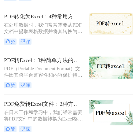
于那些希望节省成本的用户来说，找
到一种免费且有效的PDF转Excel解决
方案至关重要。那么pdf如何转换成
PDF转化为Excel：4种常用方法按识别精度和操作门槛排序！
excel文档免费呢？本文将介绍三种可
在处理数据时，我们常常需要从PDF
以免费使用的PDF转Excel的方法。
文档中提取表格数据并将其转换为
Excel格式以便进一步分析和编辑。那
赞
踩
么pdf如何转化为excel呢？本文将详细
介绍几种常用的方法来完成这一任
务。
PDF转Excel：3种简单方法的关键参数设置决定识别效果！
PDF（Portable Document Format）文
件因其跨平台兼容性和内容保护特性
而被广泛使用。然而，在处理和分析
赞
踩
数据时，Excel的灵活性和数据处理能
力更为人所需要。因此，将PDF文件
转换成Excel格式成为了一个常见的需
PDF免费转Excel文件：2种方法的操作流程和常见识别错误修复！
求。那么如何将pdf转换成excel呢？本
在日常工作和学习中，我们经常需要
文将介绍三种将PDF转换成Excel的方
将PDF文件中的数据转换为Excel格
法。
式，以便更方便地进行数据分析和处
赞
踩
理。那么怎么把pdf转换成excel文件免