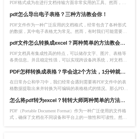
PDF格式成为在进行文档传输方面非常实用的工具。然而，
PDF文件一旦生成，其编辑的限制却很大。因此，对于需要对
三、使用OCR技术识别PDF中的表格
pdf怎么导出电子表格？三种方法教会你！
PDF这种格式进行转换的过程中的需求是否能够更好地处理也
成为了一个重要的问题，下面一起看看怎样把扫描pdf转excel
PDF文件作为一种广泛应用的文档格式，经常包含了各种形式
如果PDF文件中的表格是以图片形式存在的，或者
吧。
的数据，其中电子表格尤为常见。然而，有时我们可能需要将
表格结构较为复杂，传统的转换方法可能无法准确
PDF中的电子表格数据导出，以便于在电子表格软件中进行编
提取表格数据。此时，我们可以使用OCR（Optical
pdf文件怎么转换成excel？两种简单的方法教会你！
辑、分析或共享。那么pdf怎么导出电子表格呢？本文将介绍三
Character Recognition，光学字符识别）技术来识
种方法，帮助您从PDF中导出电子表格。
PDF文档具有集成性高的特点，可以储存文字、图片、表格等
别PDF中的表格。OCR技术可以将图片中的文字转
各类信息。并且稳定性强，可以实现跨设备跨系统，对文档内
换为可编辑的文本格式，从而实现对表格数据的提
容保存完整，因此，PDF文档直接编辑的难度是比较大的。
取。
PDF怎样转换成表格？学会这2个方法，1分钟就能实现转换
一些专业的OCR软件或在线工具提供了PDF转Excel
在日常办公和学习中，我们经常会遇到需要将PDF文件中的表
的功能。使用这些工具时，需要选择具有OCR功能
格数据提取出来并转换为可编辑的表格格式的情况。那么PDF
的版本，并按照软件或工具的提示进行操作。由于
怎样转换成表格呢？下面将介绍两种将PDF转换成表格的实用
怎么将pdf转为excel？转转大师两种简单的方法教会你！
OCR技术的识别精度受到多种因素的影响（如图片
方法，帮助您轻松实现数据提取和格式转换。
质量、字体样式等），因此在使用OCR技术识别
PDF（Portable Document Format）作为一种广泛使用的文件格
PDF中的表格时，可能需要进行一些后续编辑和调
式，确保了文档在不同设备和平台上的一致性和可读性。然
整。
而，PDF文件并不易于编辑或分析，特别是当包含表格数据
时。因此，将PDF转换为Excel（.xlsx或.xls）格式成为了很多用
户的需求，这样他们可以更方便地编辑、排序、筛选和分析数
四、注意事项