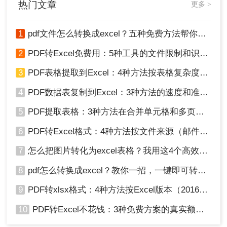
热门文章
更多 >
据。那么怎么将pdf转为excel呢？本文将介绍几种将PDF转为
Excel的方法。
在进行PDF到Excel的转换之前，请确保PDF文
1
pdf文件怎么转换成excel？五种免费方法帮你解决！
件没有受到加密或保护限制，否则可能无法成
功转换。
2
PDF转Excel免费用：5种工具的文件限制和识别精度对比！
对于复杂的表格结构或包含大量数据的PDF文
件，转换过程可能需要较长时间，请耐心等
3
PDF表格提取到Excel：4种方法按表格复杂度选，扫描件要单独处理！
待。
4
PDF数据表复制到Excel：3种方法的速度和准确率差别挺大！
转换后的Excel文件可能需要进行一些格式调
整和数据处理工作才能满足您的需求。
5
PDF提取表格：3种方法在合并单元格和多页表格上的表现差异！
请注意保护个人隐私和敏感信息，在上传PDF
6
PDF转Excel格式：4种方法按文件来源（邮件/扫描/导出）选！
文件到在线工具时确保选择可信赖的网站和工
具。
7
怎么把图片转化为excel表格？我用这4个高效方法 ，秒提取表格！
8
pdf怎么转换成excel？教你一招，一键即可转换！
总结
9
PDF转xlsx格式：4种方法按Excel版本（2016/2019/365）兼容性选！
以上就是怎样把pdf转excel表格的方法介绍了，您
可以根据自己的需求和实际情况选择最适合自己的
10
PDF转Excel不花钱：3种免费方案的真实额度和识别效果！
方式将PDF转换为Excel表格。无论选择哪种方法，