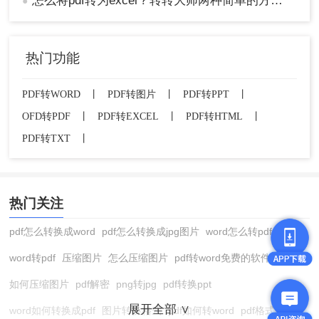
怎么将pdf转为excel？转转大师两种简单的方法教会你！
●
热门功能
PDF转WORD
丨
PDF转图片
丨
PDF转PPT
丨
OFD转PDF
丨
PDF转EXCEL
丨
PDF转HTML
丨
PDF转TXT
丨
热门关注
pdf怎么转换成word
pdf怎么转换成jpg图片
word怎么转pdf
word转pdf
压缩图片
怎么压缩图片
pdf转word免费的软件
如何压缩图片
pdf解密
png转jpg
pdf转换ppt
展开全部 ∨
word如何转换成pdf
图片转换格式
pdf如何转word
pdf格式转换