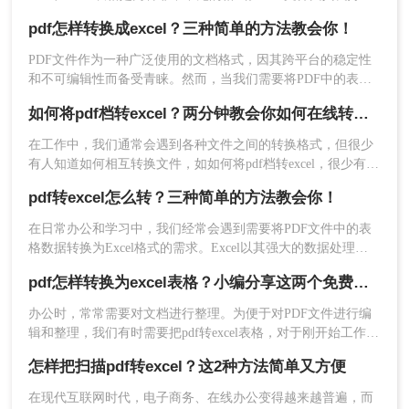
跨平台性和不易修改性而广泛应用于文档传输和保存，而Excel
pdf怎样转换成excel？三种简单的方法教会你！
表格则因其强大的数据处理能力而受到广泛青睐。然而，有时
我们可能需要将PDF文件中的表格数据转换为Excel表格以便进
PDF文件作为一种广泛使用的文档格式，因其跨平台的稳定性
一步编辑和分析。那么怎样把pdf转excel表格呢？本文将介绍几
和不可编辑性而备受青睐。然而，当我们需要将PDF中的表格
种将PDF转换为Excel表格的方法。
数据转换为Excel格式以便于编辑和分析时，就需要借助一些转
2、上传PDF文件。
如何将pdf档转excel？两分钟教会你如何在线转换！
换方法。那么PDF怎样转换成Excel呢？本文将介绍三种PDF转
Excel的转换方法，帮助您轻松实现数据格式的转换。
在工作中，我们通常会遇到各种文件之间的转换格式，但很少
有人知道如何相互转换文件，如如何将pdf档转excel，很少有人
知道如何转换这两个文件。今天，小编将教你两种pdf档转excel
pdf转excel怎么转？三种简单的方法教会你！
快速转换的方法。
在日常办公和学习中，我们经常会遇到需要将PDF文件中的表
格数据转换为Excel格式的需求。Excel以其强大的数据处理和
分析功能，使得转换后的数据更容易进行编辑和计算。但是，
pdf怎样转换为excel表格？小编分享这两个免费方法！
由于PDF文件的特殊性质，直接转换可能并不总是那么简单。
那么PDF转excel怎么转呢？本文将介绍几种简单高效的PDF转
办公时，常常需要对文档进行整理。为便于对PDF文件进行编
3、点击开始转换，如果你的PDF有密码保护可先到
Excel的方法，帮助您轻松完成文件转换。
辑和整理，我们有时需要把pdf转excel表格，对于刚开始工作的
pdf密码解除
去掉密码再来转换哦。
新手，对PDF转换不太熟悉，为便于大家办公，今日小编给你
需要注意：由于在线工具的处理能力有限，对于较
怎样把扫描pdf转excel？这2种方法简单又方便
分享pdf怎样转换为excel表格。对于PDF转Excel有许多方法，
大的PDF文件或复杂的表格结构，转换效果可能不
下面一起看看吧。
在现代互联网时代，电子商务、在线办公变得越来越普遍，而
太理想。