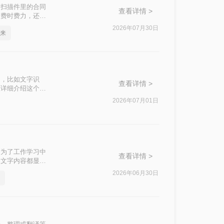
是扫描件里的合同
查看详情 >
仅费时费力，还容
直观对比，再逐一
2026年07月30日
来
的方法。
用，比如文字识
查看详情 >
您详细介绍这个过
2026年07月01日
是为了工作学习中
查看详情 >
的文字内容都显得
图片中文字内容的
2026年06月30日