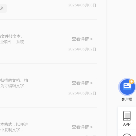
新的OCR（光
2026年06月03日
来
轻松解决这一难
描文件转文本、
查看详情 >
专业软件、系统自
2026年06月02日
是扫描的文档、拍
查看详情 >
转为可编辑文字
绍几种主流高效
2026年06月02日
客户端
文本格式，以便进
APP
查看详情 >
片中复制文字，将
转换成文字呢？本