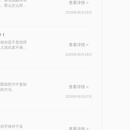
辑、整理或翻译等
查看详情 >
标。那么怎么把图
。
2026年06月16日
件！
时候你是不是也愣
查看详情 >
事儿现在真不难，
扫描合同图，她
2026年06月16日
……其实大部分日
定。
截图或照片中复制
查看详情 >
字的方法。
2026年06月07日
识别字体对于设
查看详情 >