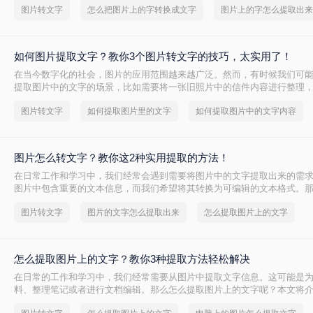
图片转文字
怎么把图片上的字转换成文字
图片上的字怎么提取出来
文将介绍三种常用的方法，帮助您轻松实现图片文字的转换。
如何图片提取文字？教你3个图片转文字的技巧，太实用了！
在当今数字化的社会，图片的应用范围越来越广泛。然而，有时候我们可
提取图片中的文字的场景，比如需要将一张旧照片中的信件内容进行整理
书的扫描版中提取出关键段落。那么，如何图片提取文字呢？本文将为您
图片转文字
如何提取图片里的文字
如何提取图片中的文字内容
的图片文字提取方法。
图片怎么转文字？教你这2种实用提取的方法！
在日常工作和学习中，我们经常会遇到需要将图片中的文字提取出来的需
图片中包含重要的文本信息，而我们希望将其转换为可编辑的文本格式。
字呢？本文将介绍两种将图片转换为文字的方法。
图片转文字
图片的文字怎么提取出来
怎么提取图片上的文字
怎么提取图片上的文字？教你3种提取方法轻松解决
在日常的工作和学习中，我们经常需要从图片中提取文字信息。这可能是
料、整理笔记或者进行文档编辑。那么怎么提取图片上的文字呢？本文将
片转文字的方法。