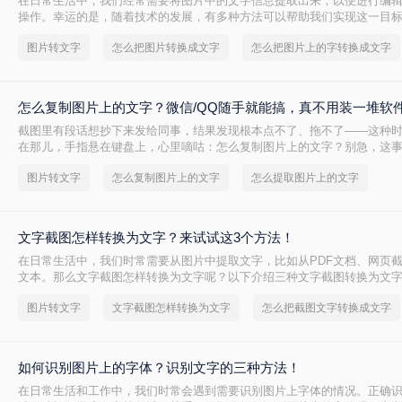
在日常生活中，我们经常需要将图片中的文字信息提取出来，以便进行编
操作。幸运的是，随着技术的发展，有多种方法可以帮助我们实现这一目
片转换成文字呢？以下是三种实用的方法，帮助您轻松完成这一提取过程
图片转文字
怎么把图片转换成文字
怎么把图片上的字转换成文字
怎么复制图片上的文字？微信/QQ随手就能搞，真不用装一堆软
截图里有段话想抄下来发给同事，结果发现根本点不了、拖不了——这种
在那儿，手指悬在键盘上，心里嘀咕：怎么复制图片上的文字？别急，这
关键是你得知道在哪“动一下”。我上周帮新来的实习生处理一份客户发来的
图片转文字
怎么复制图片上的文字
怎么提取图片上的文字
对着图片干敲了二十分钟，最后还是我用手机微信长按两下就全提出来了
常场景，压根不用下载专业软件，微信、QQ、甚至浏览器里点几下就能搞
文字截图怎样转换为文字？来试试这3个方法！
在日常生活中，我们时常需要从图片中提取文字，比如从PDF文档、网页
文本。那么文字截图怎样转换为文字呢？以下介绍三种文字截图转换为文
图片转文字
文字截图怎样转换为文字
怎么把截图文字转换成文字
如何识别图片上的字体？识别文字的三种方法！
在日常生活和工作中，我们时常会遇到需要识别图片上字体的情况。正确