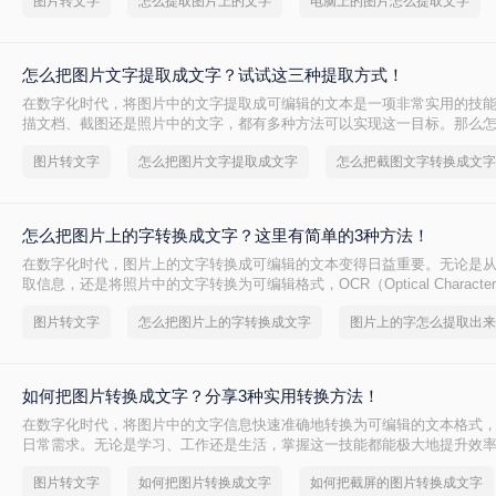
图片转文字
怎么提取图片上的文字
电脑上的图片怎么提取文字
怎么把图片文字提取成文字？试试这三种提取方式！
在数字化时代，将图片中的文字提取成可编辑的文本是一项非常实用的技
描文档、截图还是照片中的文字，都有多种方法可以实现这一目标。那么
取成文字呢？本文将介绍三种常用的图片文字提取方法。
图片转文字
怎么把图片文字提取成文字
怎么把截图文字转换成文字
怎么把图片上的字转换成文字？这里有简单的3种方法！
在数字化时代，图片上的文字转换成可编辑的文本变得日益重要。无论是
取信息，还是将照片中的文字转换为可编辑格式，OCR（Optical Character Re
光学字符识别）技术都能提供强大的支持。那么怎么把图片上的字转换成
图片转文字
怎么把图片上的字转换成文字
图片上的字怎么提取出来
绍三种高效的图片文字转换方法，帮助用户轻松实现这一目标。
如何把图片转换成文字？分享3种实用转换方法！
在数字化时代，将图片中的文字信息快速准确地转换为可编辑的文本格式
日常需求。无论是学习、工作还是生活，掌握这一技能都能极大地提升效
片转换成文字呢？本文将详细介绍三种实现图片转文字的方法。
图片转文字
如何把图片转换成文字
如何把截屏的图片转换成文字