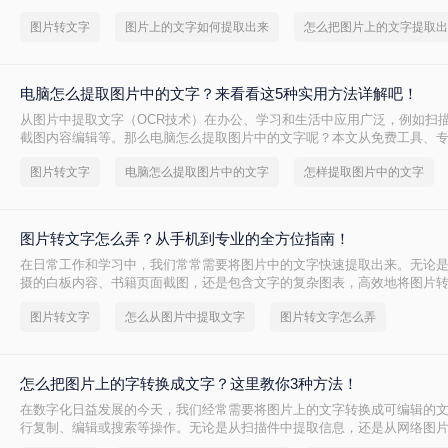
多人第一反应是手动打字，但这不仅效率低下，还极易出错。本文将结合最
图片转文字
图片上的文字如何提取出来
怎么把图片上的文字提取出
学字符识别）技术，为大家系统梳理几种高效、精准的提取方法，帮助你
题。
电脑怎么提取图片中的文字？来看看这5种实用方法详解吧！
从图片中提取文字（OCR技术）在办公、学习和生活中应用广泛，例如扫
截图内容编辑等。那么电脑怎么提取图片中的文字呢？本文从免费工具、
带功能三个维度，系统梳理主流方法，并提供详细操作步骤与避坑指南。
图片转文字
电脑怎么提取图片中的文字
怎样提取图片中的文字
图片转文字怎么弄？从手机到专业的全方位指南！
在日常工作和学习中，我们常常需要将图片中的文字快速提取出来。无论
摄的白板内容、书籍页面截图，还是包含文字的复杂图表，高效地将图片
（OCR技术）能极大提升效率。那么图片转文字怎么弄呢？本文将详细介
图片转文字
怎么从图片中提取文字
图片转文字怎么弄
方法，涵盖不同场景和设备需求。
怎么把图片上的字转换成文字？这里教你3种方法！
在数字化日益发展的今天，我们经常需要将图片上的文字转换成可编辑的
行复制、编辑或搜索等操作。无论是从扫描件中提取信息，还是从网络图
图片上的字转换成文字都是一项非常实用的技能。那么怎么把图片上的字