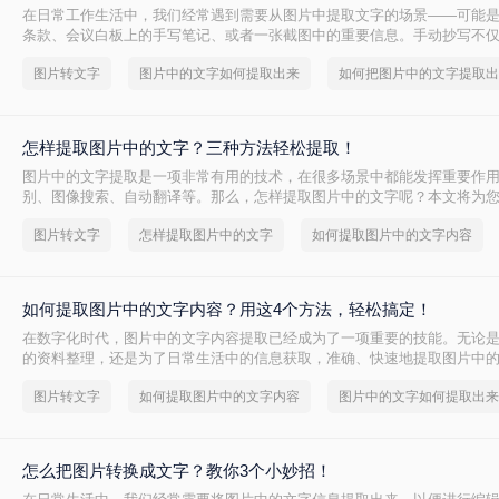
在日常工作生活中，我们经常遇到需要从图片中提取文字的场景——可能
条款、会议白板上的手写笔记、或者一张截图中的重要信息。手动抄写不
易出错。那么，图片中的文字如何提取出来呢？本文将先给出三种方案的
图片转文字
图片中的文字如何提取出来
如何把图片中的文字提取出
拆解操作步骤，您可根据使用场景、识别精度和隐私需求快速选择最合适
怎样提取图片中的文字？三种方法轻松提取！
图片中的文字提取是一项非常有用的技术，在很多场景中都能发挥重要作
别、图像搜索、自动翻译等。那么，怎样提取图片中的文字呢？本文将为
程。
图片转文字
怎样提取图片中的文字
如何提取图片中的文字内容
如何提取图片中的文字内容？用这4个方法，轻松搞定！
在数字化时代，图片中的文字内容提取已经成为了一项重要的技能。无论
的资料整理，还是为了日常生活中的信息获取，准确、快速地提取图片中
尤为重要。那么如何提取图片中的文字内容呢？本文将详细介绍几种提取
图片转文字
如何提取图片中的文字内容
图片中的文字如何提取出来
方法、工具及其应用场景。
怎么把图片转换成文字？教你3个小妙招！