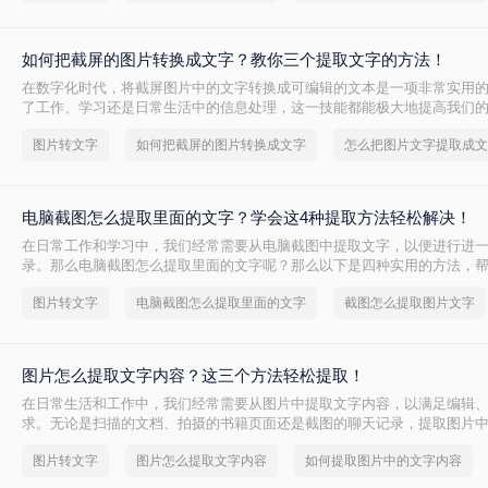
如何把截屏的图片转换成文字？教你三个提取文字的方法！
在数字化时代，将截屏图片中的文字转换成可编辑的文本是一项非常实用
了工作、学习还是日常生活中的信息处理，这一技能都能极大地提高我们
把截屏的图片转换成文字呢？本文将介绍三种将截屏图片转换成文字的方
图片转文字
如何把截屏的图片转换成文字
怎么把图片文字提取成文
电脑截图怎么提取里面的文字？学会这4种提取方法轻松解决！
在日常工作和学习中，我们经常需要从电脑截图中提取文字，以便进行进
录。那么电脑截图怎么提取里面的文字呢？那么以下是四种实用的方法，
一任务。
图片转文字
电脑截图怎么提取里面的文字
截图怎么提取图片文字
图片怎么提取文字内容？这三个方法轻松提取！
在日常生活和工作中，我们经常需要从图片中提取文字内容，以满足编辑
求。无论是扫描的文档、拍摄的书籍页面还是截图的聊天记录，提取图片
为我们带来极大的便利。那么图片怎么提取文字内容呢？本文将介绍三种
图片转文字
图片怎么提取文字内容
如何提取图片中的文字内容
您轻松提取图片中的文字内容。