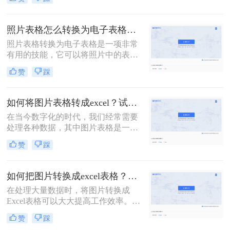
行分析和处理时，将图片转化为表格
是一个常见的需求。本文将介绍三种
有效的方法来将图片提取为表格，帮
照片表格怎么转换为电子表格？教你转换的四种方法~
助你快速解决怎么把图片提取成表格
照片表格转换为电子表格是一项非常
问题。
有用的技能，它可以将照片中的表格
快速而准确地转换为可编辑的电子表
赞
踩
格形式。这在处理大量数据时尤其方
便，可以大大节省时间和精力。那么
照片表格怎么转换为电子表格呢？本
如何将图片表格转成excel？试试这二个免费方法！
文将介绍几种方法来实现这一转换，
在当今数字化的时代，我们经常需要
确保你能够轻松应对各种情况。
处理各种数据，其中图片表格是一种
常见的数据形式。然而，将图片表格
赞
踩
转换为Excel格式却是一个挑战，因为
这需要准确的文字和表格识别技术。
那么如何将图片表格转成excel呢？本
如何把图片转换成excel表格？3个方法教你高效处理数据~
文将详细介绍二种将图片表格转换为
在处理大量数据时，将图片转换成
Excel的方法。
Excel表格可以大大提高工作效率。然
而，手动将图片中的数据输入Excel表
赞
踩
格是一项耗时且容易出错的任务。那