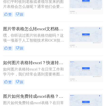
你们平时收到老板或者领导发来的图
查找答案呢？这是一个问题。更大的
片表格会怎么做呢？通常他们会要求
问题是，老板也喜欢这样……今天就
我们将图片中的表格数据重新整理；
来给大家分享一个技巧，「图片里的
赞
踩
如果我们重新绘制表格的话，未免过
表格怎么转换成excel」
于浪费时间，最好的方法是在能直接
将图片转为表格，这样就能自由编辑
图片带表格怎么转excel文档格式？试试这个在线方法!
了。那么你们知道怎么将图片里的表
嘿，你听说过图片转表格功能吗？这
格转化为表格吗？下面小编就总结了
项一项基于人工智能技术和OCR技术
三个实用的转换技巧给大家！
的功能，它让我们可以轻松将手头的
赞
踩
表格图片变成可编辑的电子表格。听
完这个介绍，你是不是感觉这个功能
就像魔法一样呢？哈哈，今天就让我
如何图片表格转excel？快速转换方式分享！
来想你介绍图片带表格怎么转excel文
如何图片表格转excel？在日常工作和
档格式吧。请你跟随我的步骤，让我
学习中，我们经常会遇到需要将图片
们一起去揭开这个神秘面纱吧！
中的表格转换成Excel的情况。这时
赞
踩
候，如果能够快速、准确地将图片中
的表格提取出来，将会极大地提高我
们的工作效率。将图片里的表格转换
图片如何免费转成excel表格？你该知道这二种转换方法！
成Excel是很多人需要进行的工作,但
图片如何免费转成excel表格？在日常
操作起来可能比较复杂。那么，有没