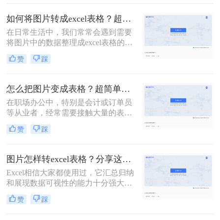
么如何把图片转换成excel表格呢？本
文将介绍三种实用的方法，帮助您将
如何将图片转成excel表格？超实用好方法分享！
图片快速转换成Excel表格。
在日常生活中，我们常常会遇到需要
将图片中的数据整理成excel表格的情
况。比如说工作中收到了领导发送的
赞
踩
图片清单，需要将其中的内容整理成
一个excel表格。下面，转转小师妹将
为大家分享如何将图片转成excel表
怎么把图片变成表格？超简单的方法分享给你！
格，帮助你们实现这些想法。
在职场办公中，特别是会计或订单员
等从业者，经常需要接触大量的表格
数据，但是一旦遇到表格图片就会苦
赞
踩
恼，因为图片无法直接在Excel中编
辑，需要对表格数据进行录入才能进
行其他操作，否则只能看不能改。今
图片怎样转excel表格？分享这2个简单又快捷的转换方法！
天小编给大家分享怎么把图片变成表
Excel相信大家都使用过，它汇总归纳
格的方法，希望能帮助到大家更高效
和展现数据可视性的能力十分强大。
地处理数据，下面我们一起来看看吧
有时我们需要将图片中的数据转成
~
赞
踩
Excel表格，有没有转换后和原图保持
一致的办法呢？下面给大家分享个实