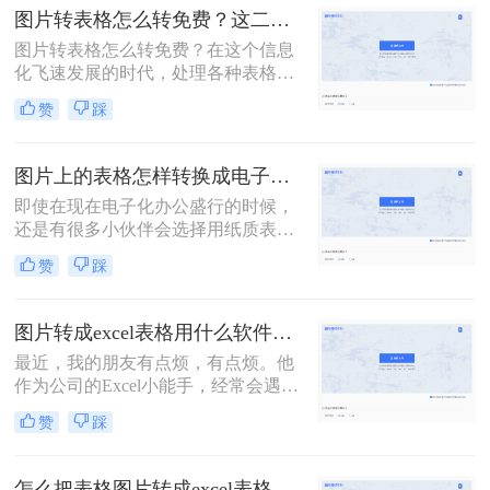
用转换工具，一起来看看图片怎样转
图片转表格怎么转免费？这二个方法小白也可以学会！
excel表格吧。
图片转表格怎么转免费？在这个信息
化飞速发展的时代，处理各种表格数
据已经成为了日常办公的必备技能。
赞
踩
然而，当我们遇到需要把纸质表格转
化为电子表格时，往往要耗费大量的
时间和精力。今天给大家推荐二个图
图片上的表格怎样转换成电子表格？两个方法教会你！
片表格转Excel方法，可以帮助你轻松
即使在现在电子化办公盛行的时候，
将表格图片转换成Excel文件，大大提
还是有很多小伙伴会选择用纸质表格
高工作效率。
来进行数据统计；可还是因为电子化
赞
踩
办公需要后期还需要将表格整理为电
子档；如果数据非常多的话，手动输
入当然不是一个好办法，这时我们可
图片转成excel表格用什么软件？这二个软件不错！
以借助一些工具，来将纸质表格拍成
最近，我的朋友有点烦，有点烦。他
图片，然后再将图片转excel；那我们
作为公司的Excel小能手，经常会遇到
今天就来介绍图片上的表格怎样转换
同事发Excel表过来咨询的情况。他们
成电子表格的方法吧！
赞
踩
的口头禅通常都是：“大神，大神，
麻烦你，帮我看看这个表格，怎么不
对呢？”顺带一张Excel截图。对，是
怎么把表格图片转成excel表格格式？试试看这个方法！