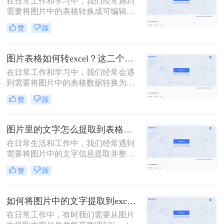
在日常工作和学习中，我们经常遇到
需要将图片中的表格转换成可编辑的
表格格式的情况。这不仅有助于我们
赞
踩
快速提取和整理表格中的数据，还能
提高工作效率。那么表格截图如何转
换excel呢？下面将介绍三种实用的方
图片表格如何转excel？这二个方法让你实现图片转表格！
法，帮助您轻松将图片表格转换为可
在日常工作和学习中，我们经常会遇
编辑的表格。
到需要将图片中的表格数据转换为
Excel表格的情况。这种转换不仅可以
赞
踩
提高数据处理效率，还能减少手动输
入的错误。本文将详细介绍图片表格
如何转excel，帮助大家轻松应对这一
图片里的文字怎么提取到表格里？教你3个图片转excel方法
常见需求。
在日常生活和工作中，我们经常遇到
需要将图片中的文字信息提取并整理
到表格中的情况。那么图片里的文字
赞
踩
怎么提取到表格里呢？下面介绍三种
常见的方法，帮助你轻松实现这一目
标。
如何将图片中的文字提取到excel？推荐这2个方法，一学就会！
在日常工作中，有时我们需要从图片