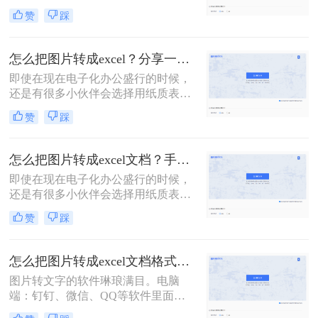
图片中的表格转化为Excel表格，以便
赞
踩
于我们更方便地编辑和使用。将图片
转换为 Excel 表格是一种常见的数据
可视化方法，可以帮助我们更好地管
怎么把图片转成excel？分享一个图片转excel表格的方法
理和分析数据。
即使在现在电子化办公盛行的时候，
还是有很多小伙伴会选择用纸质表格
来进行数据统计；可还是因为电子化
赞
踩
办公需要后期还需要将表格整理为电
子档；如果数据非常多的话，手动输
入当然不是一个好办法，这时我们可
怎么把图片转成excel文档？手把手教你在线转换
以借助一些工具，来将纸质表格拍成
即使在现在电子化办公盛行的时候，
图片，然后再将图片转Excel；那我们
还是有很多小伙伴会选择用纸质表格
今天就来介绍怎么把图片转成excel的
来进行数据统计；可还是因为电子化
方法吧！
赞
踩
办公需要后期还需要将表格整理为电
子档；如果数据非常多的话，手动输
入当然不是一个好办法，这时我们可
怎么把图片转成excel文档格式？教你几步轻松转换
以借助一些工具，来将纸质表格拍成
图片转文字的软件琳琅满目。电脑
图片，然后再将图片转Excel；那我们
端：钉钉、微信、QQ等软件里面都
今天就来介绍怎么把图片转成excel文
集成了识图功能；手机端：智能手机
档的方法吧！