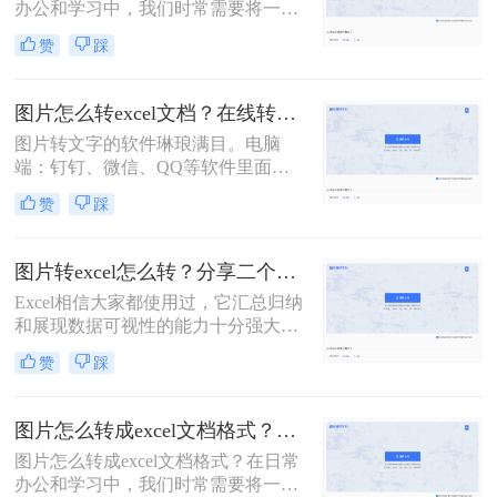
办公和学习中，我们时常需要将一些
有什么方法可以实现这个需求呢？下
图片中的表格转化为Excel表格，以便
面就为大家介绍一种常用的方法。
赞
踩
于我们更方便地编辑和使用。将图片
转换为 Excel 表格是一种常见的数据
可视化方法，可以帮助我们更好地管
图片怎么转excel文档？在线转换表格的方法！
理和分析数据。
图片转文字的软件琳琅满目。电脑
端：钉钉、微信、QQ等软件里面都
集成了识图功能；手机端：智能手机
赞
踩
自带识图功能也很方便。虽然图片转
文字的功能很是强大，但是图片转表
格却有些棘手。转换后的效果惨不忍
图片转excel怎么转？分享二个免费方法！
睹，还要一行一行进行数据核对，还
Excel相信大家都使用过，它汇总归纳
不如手动输入。今天给各位小伙伴分
和展现数据可视性的能力十分强大。
享图片怎么转excel文档？操作起来很
有时我们需要将图片中的数据转成
快捷方便，只需几个步骤即可实现免
赞
踩
Excel表格，有没有转换后和原图保持
费图片转表格的功能。
一致的办法呢？下面给大家分享二个
实用转换方法，一起来看看图片转
图片怎么转成excel文档格式？教你几步轻松在线转换
excel怎么转吧。
图片怎么转成excel文档格式？在日常
办公和学习中，我们时常需要将一些