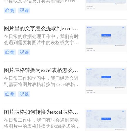
中提取文字信息并将其整理到Excel表
格中，以便进行数据分析和处理。虽
赞
踩
然这听起来可能有些复杂，但借助一
些现代技术和工具，这个过程可以变
得相对简单。那么如何将图片中的文
图片里的文字怎么提取到excel？这2招方法新手也能快速学会！
字提取到excel呢？以下是将图片中的
在日常的数据处理工作中，我们有时
文字提取到Excel的几种方法。
会遇到需要将图片中的表格或文字信
息提取到Excel中的情况。这一过程可
赞
踩
能听起来有些复杂，但实际上，借助
现代的技术工具，我们可以轻松地完
成这一任务。那么图片里的文字怎么
图片表格转换为excel表格怎么做？试试这个在线转换工具！
提取到excel呢？本文将为您介绍几种
在日常工作和学习中，我们经常会遇
将图片中的文字高效提取到Excel的方
到需要将图片表格转换为Excel表格的
法。
情况。这时候，如何快速、准确地将
赞
踩
图片中的数据提取到Excel中，成为了
我们关注的焦点。那么图片表格转换
为excel表格怎么做呢？下面，我将为
图片表格如何转换为excel表格？试试看这3个方法！
大家介绍一种简单而高效的方法，帮
在日常工作中，我们有时会遇到需要
助您实现这一目标。
将图片中的表格转换为Excel格式的需