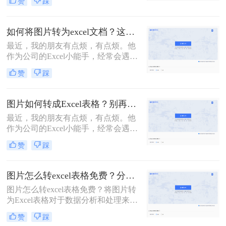
赞
踩
自带识图功能也很方便。虽然图片转
文字的功能很是强大，但是图片转表
格却有些棘手。转换后的效果惨不忍
如何将图片转为excel文档？这个方法赶紧收藏下来
睹，还要一行一行进行数据核对，还
最近，我的朋友有点烦，有点烦。他
不如手动输入。今天给各位小伙伴分
作为公司的Excel小能手，经常会遇到
享怎么把图片转成excel文档格式？操
同事发Excel表过来咨询的情况。他们
作起来很快捷方便，只需几个步骤即
赞
踩
的口头禅通常都是：“大神，大神，
可实现免费图片转表格的功能。
麻烦你，帮我看看这个表格，怎么不
对呢？”顺带一张Excel截图。对，是
图片如何转成Excel表格？别再手动输入了，这个方法2分钟解决
截图！如何在一张截图上发现问题，
最近，我的朋友有点烦，有点烦。他
查找答案呢？这是一个问题。更大的
作为公司的Excel小能手，经常会遇到
问题是，老板也喜欢这样……今天就
同事发Excel表过来咨询的情况。他们
来给大家分享一个技巧，「如何将图
赞
踩
的口头禅通常都是：“大神，大神，
片转为excel文档」
麻烦你，帮我看看这个表格，怎么不
对呢？”顺带一张Excel截图。对，是
图片怎么转excel表格免费？分享三款免费工具！
截图！如何在一张截图上发现问题，
图片怎么转excel表格免费？​将图片转
查找答案呢？这是一个问题。更大的
为Excel表格对于数据分析和处理来说
问题是，老板也喜欢这样……今天就
是非常重要的。虽然很多付费软件都
来给大家分享一个技巧，「图片如何
赞
踩
有这个功能，但是我们可以使用一些
转成Excel表格」