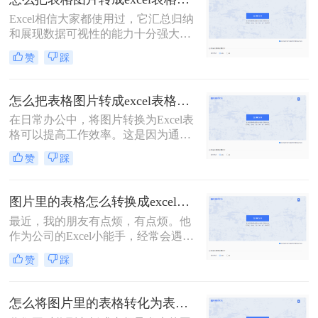
截图！如何在一张截图上发现问题，
Excel相信大家都使用过，它汇总归纳
查找答案呢？这是一个问题。更大的
和展现数据可视性的能力十分强大。
问题是，老板也喜欢这样
有时我们需要将图片中的数据转成
赞
踩
Excel表格，有没有转换后和原图保持
一致的办法呢？下面给大家分享怎么
把表格图片转成excel表格格式方法，
怎么把表格图片转成excel表格？两个方法教会你！
一起来看看吧。
在日常办公中，将图片转换为Excel表
格可以提高工作效率。这是因为通过
转换图片，您可以将表格中的数据直
赞
踩
接输入到Excel中，从而避免手动输入
和错误。此外，转换后的Excel表格还
可以进行编辑和格式化，使其更具可
图片里的表格怎么转换成excel？两个方法教会你！
读性和专业性。因此，在处理大量数
最近，我的朋友有点烦，有点烦。他
据时，将图片转换为Excel表格将会是
作为公司的Excel小能手，经常会遇到
一个非常有用的工具。以下是怎么把
同事发Excel表过来咨询的情况。他们
表格图片转成excel表格工具了，一起
赞
踩
的口头禅通常都是：“大神，大神，
看看吧！
麻烦你，帮我看看这个表格，怎么不
对呢？”顺带一张Excel截图。对，是
怎么将图片里的表格转化为表格？可以试试这三个方法！
截图！如何在一张截图上发现问题，