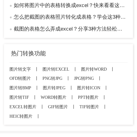
如何将图片中的表格转换成excel？快来看看这三个方法！
●
怎么把截图的表格照片转化成表格？学会这3种方法轻松提取！
●
截图的表格怎么弄成excel？分享3种方法轻松提取！
●
热门转换功能
图片转文字
丨
图片转EXCEL
丨
图片转WORD
丨
OFD转图片
丨
PNG转JPG
丨
JPG转PNG
丨
图片转BMP
丨
图片转JPEG
丨
图片转ICON
丨
图片转TIF
丨
WORD转图片
丨
PPT转图片
丨
EXCEL转图片
丨
GIF转图片
丨
TIF转图片
丨
HEIC转图片
丨