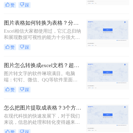
求。这些表格可能来自于报告、网页
赞
踩
截图或是其他来源，而将其转换为
Excel格式可以方便我们进行数据分析
和处理。那么图片表格如何转换为
图片表格如何转换为表格？分享二种简单的方法！
excel表格呢？下面将介绍三种实用的
Excel相信大家都使用过，它汇总归纳
方法来实现这一需求。
和展现数据可视性的能力十分强大。
有时我们需要将图片中的数据转成
赞
踩
Excel表格，有没有转换后和原图保持
一致的办法呢？下面给大家分享图片
表格如何转换为表格，一起来看看
图片怎么转换成excel文档？超简单的方法分享给你！
吧。
图片转文字的软件琳琅满目。电脑
端：钉钉、微信、QQ等软件里面都
集成了识图功能；手机端：智能手机
赞
踩
自带识图功能也很方便。 虽然图片转
文字的功能很是强大，但是图片转表
格却有些棘手。转换后的效果惨不忍
怎么把图片提取成表格？3个方法教你高效处理数据~
睹，还要一行一行进行数据核对，还
在现代科技的快速发展下，对于我们
不如手动输入。今天给各位小伙伴分
来说，信息的处理和转化变得越来越
享图片怎么转换成excel文档方法介
方便。当我们需要对图片中的数据进
绍。
赞
踩