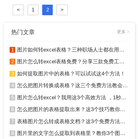
免费实用的软件来实现这个功能。本
<
1
2
>
文将介绍三种免费软件：
OnlineOCR、Microsoft Office Lens和
在线转换工具。
热门文章
更多 >
1
图片如何转excel表格？三种职场人士都在用的方法，一学就会！
2
图片怎么转excel表格免费？分享三款免费工具！
3
如何提取图片中的表格？可以试试这4个方法！
4
怎么把图片转换成表格？这三个免费方法教会你！
5
图片怎么转excel？我用这3个高效方法 ，1秒提取图片表格！
6
怎么把图片的表格提取出来？这3个技巧教你轻松完成提取~！
7
表格图片怎么转成表格文档？这3个免费方法赶紧收藏！
8
图片里的文字怎么提取到表格里？教你3个图片转excel方法