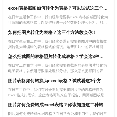
理表格中的数据，还能提高工作效率。那么表格截图如何转换
excel表格截图如何转化为表格？可以试试这三个方法！
excel呢？下面将介绍三种实用的方法，帮助您轻松将图片表格
转换为可编辑的表格。
在日常生活和工作中，我们经常需要将Excel表格的截图转化为
可编辑的表格格式，以便进行进一步的数据处理和分析。那么
excel表格截图如何转化为表格呢？本文将介绍三种将Excel表格
如何把图片转化为表格？这三个方法教会你！
截图转化为表格的方法。
在日常生活和工作中，我们经常会遇到需要将图片中的表格数
据转化为可编辑的表格格式的情况。这些图片中的表格可能来
自于扫描的文档、截图的网页内容，或者是其他形式的图片。
5、转换完成，点击立即下载就可以了。
怎么把截图的表格照片转化成表格？学会这3种方法轻松提取！
本文将为您详细介绍如何把图片转化为表格，并提供一些实用
的技巧和注意事项。
在日常工作和学习中，我们经常需要将截图的表格照片转化为
方法三：手动输入创建表格
电子表格，以便进行数据处理和分析。那么怎么把截图的表格
照片转化成表格呢？本文将介绍三种将截图表格照片转化为电
如果图片表格中的数据量较小，或者您对表格的格
图片表格如何转换为excel表格？试试看这3个方法！
子表格的方法。
式要求不是特别严格，那么手动输入创建表格也是
在日常工作中，我们有时会遇到需要将图片中的表格转换为
一种可行的方法。
Excel格式的需求。这些表格可能来自于报告、网页截图或是其
操作如下：
他来源，而将其转换为Excel格式可以方便我们进行数据分析和
1、首先，您可以打开一个空白的表格编辑软件，如
图片如何免费转成excel表格？你该知道这二种转换方法！
处理。那么图片表格如何转换为excel表格呢？下面将介绍三种
Microsoft Excel、WPS表格等。
实用的方法来实现这一需求。
图片如何免费转成excel表格？在日常办公和学习中，我们时常
2、然后，根据图片表格的内容，逐行逐列地手动输