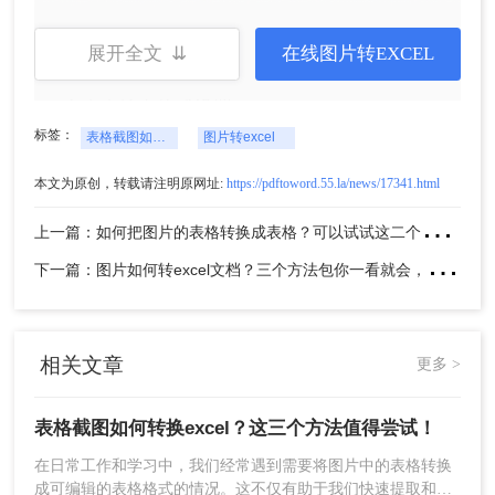
展开全文 ⇊
在线图片转EXCEL
2、自定义输出格式设置
标签：
表格截图如何转换excel
图片转excel
本文为原创，转载请注明原网址:
https://pdftoword.55.la/news/17341.html
3、点击中间的“选择文件”上传要转换的图片。
上
一篇：如何把图片的表格转换成表格？可以试试这二个方法！
下
一篇：图片如何转excel文档？三个方法包你一看就会，省时又省力！
相关文章
更多 >
表格截图如何转换excel？这三个方法值得尝试！
4、上传要转换的图片，需要设置自定义选项的可以
在日常工作和学习中，我们经常遇到需要将图片中的表格转换
设置一点，然后点击开始转换。
成可编辑的表格格式的情况。这不仅有助于我们快速提取和整