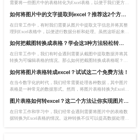
需要将一些图片中的表格转化为Excel表格，以便于我们更方便
入数据。
地编辑和使用。将图片转换为 Excel 表格是一种常见的数据可
3、在输入过程中，您可以根据需要对单元格进行合
如何将图片中的文字提取到excel？推荐这2个方法，一学就会！
视化方法，可以帮助我们更好地管理和分析数据。
并、拆分或调整格式等操作。完成数据输入后，保
在日常工作中，有时我们需要从图片中提取文字信息并将其整
存文件即可得到一个可编辑的表格。
理到Excel表格中，以便进行数据分析和处理。虽然这听起来可
需要注意的是，手动输入创建表格的方法虽然简单
能有些复杂，但借助一些现代技术和工具，这个过程可以变得
如何把截图转换成表格？学会这3种方法轻松转换！
直接，但相对耗时且容易出错。因此，在数据量较
相对简单。那么如何将图片中的文字提取到excel呢？以下是将
大或表格格式较复杂的情况下，建议使用前两种方
图片中的文字提取到Excel的几种方法。
在日常工作中，我们有时会遇到需要从截图中提取数据并将其
法进行转换。
转换为可编辑表格的情况。那么如何把截图转换成表格呢？本
以上就是表格截图如何转换excel的方法介绍了，通
文将介绍三种不同的方法来帮助你实现这一目标。
如何将图片表格转成excel？试试这二个免费方法！
过QQ截图转换、在线转换工具以及手动输入创建表
格这三种方法，我们可以轻松将图片中的表格转换
在当今数字化的时代，我们经常需要处理各种数据，其中图片
为可编辑的表格格式。根据实际情况和需求选择合
表格是一种常见的数据形式。然而，将图片表格转换为Excel格
式却是一个挑战，因为这需要准确的文字和表格识别技术。那
适的方法，将大大提高我们处理表格数据的效率和
图片表格如何转excel？这二个方法让你实现图片转表格！
么如何将图片表格转成excel呢？本文将详细介绍二种将图片表
准确性。
格转换为Excel的方法。
在日常工作和学习中，我们经常会遇到需要将图片中的表格数
据转换为Excel表格的情况。这种转换不仅可以提高数据处理效
率，还能减少手动输入的错误。本文将详细介绍图片表格如何
转excel，帮助大家轻松应对这一常见需求。