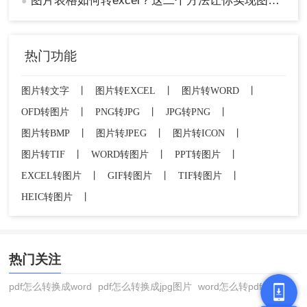
图片表格如何转excel？这二个方法让你实现图片转表格！
●
热门功能
图片转文字
丨
图片转EXCEL
丨
图片转WORD
丨
OFD转图片
丨
PNG转JPG
丨
JPG转PNG
丨
图片转BMP
丨
图片转JPEG
丨
图片转ICON
丨
图片转TIF
丨
WORD转图片
丨
PPT转图片
丨
EXCEL转图片
丨
GIF转图片
丨
TIF转图片
丨
HEIC转图片
丨
热门关注
pdf怎么转换成word
pdf怎么转换成jpg图片
word怎么转pdf