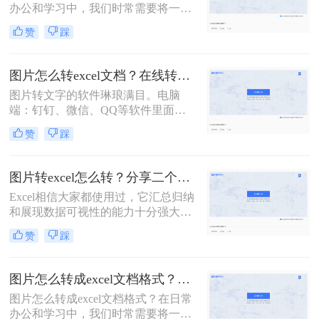
办公和学习中，我们时常需要将一些
有什么方法可以实现这个需求呢？下
图片中的表格转化为Excel表格，以便
面就为大家介绍一种常用的方法。
赞
踩
于我们更方便地编辑和使用。将图片
转换为 Excel 表格是一种常见的数据
可视化方法，可以帮助我们更好地管
图片怎么转excel文档？在线转换表格的方法！
理和分析数据。
图片转文字的软件琳琅满目。电脑
端：钉钉、微信、QQ等软件里面都
集成了识图功能；手机端：智能手机
赞
踩
自带识图功能也很方便。虽然图片转
文字的功能很是强大，但是图片转表
格却有些棘手。转换后的效果惨不忍
图片转excel怎么转？分享二个免费方法！
睹，还要一行一行进行数据核对，还
Excel相信大家都使用过，它汇总归纳
不如手动输入。今天给各位小伙伴分
和展现数据可视性的能力十分强大。
享图片怎么转excel文档？操作起来很
有时我们需要将图片中的数据转成
快捷方便，只需几个步骤即可实现免
赞
踩
Excel表格，有没有转换后和原图保持
费图片转表格的功能。
一致的办法呢？下面给大家分享二个
实用转换方法，一起来看看图片转
图片怎么转成excel文档格式？教你几步轻松在线转换
excel怎么转吧。
图片怎么转成excel文档格式？在日常
办公和学习中，我们时常需要将一些