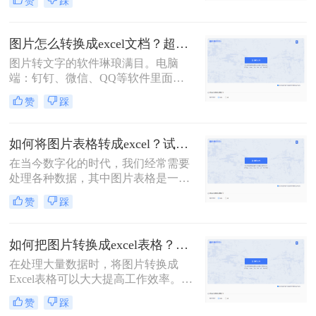
赞
踩
行分析和处理时，将图片转化为表格
是一个常见的需求。本文将介绍三种
有效的方法来将图片提取为表格，帮
图片怎么转换成excel文档？超简单的方法分享给你！
助你快速解决怎么把图片提取成表格
图片转文字的软件琳琅满目。电脑
问题。
端：钉钉、微信、QQ等软件里面都
集成了识图功能；手机端：智能手机
赞
踩
自带识图功能也很方便。 虽然图片转
文字的功能很是强大，但是图片转表
格却有些棘手。转换后的效果惨不忍
如何将图片表格转成excel？试试这二个免费方法！
睹，还要一行一行进行数据核对，还
在当今数字化的时代，我们经常需要
不如手动输入。今天给各位小伙伴分
处理各种数据，其中图片表格是一种
享图片怎么转换成excel文档方法介
常见的数据形式。然而，将图片表格
绍。
赞
踩
转换为Excel格式却是一个挑战，因为
这需要准确的文字和表格识别技术。
那么如何将图片表格转成excel呢？本
如何把图片转换成excel表格？3个方法教你高效处理数据~
文将详细介绍二种将图片表格转换为
在处理大量数据时，将图片转换成
Excel的方法。
Excel表格可以大大提高工作效率。然
而，手动将图片中的数据输入Excel表
赞
踩
格是一项耗时且容易出错的任务。那