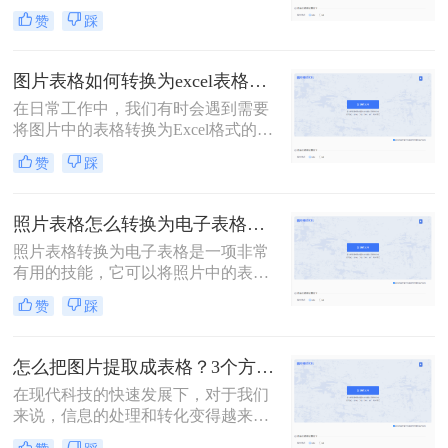
情况。这时候，如何快速、准确地将
赞
踩
图片中的数据提取到Excel中，成为了
我们关注的焦点。那么图片表格转换
为excel表格怎么做呢？下面，我将为
图片表格如何转换为excel表格？试试看这3个方法！
大家介绍一种简单而高效的方法，帮
在日常工作中，我们有时会遇到需要
助您实现这一目标。
将图片中的表格转换为Excel格式的需
求。这些表格可能来自于报告、网页
赞
踩
截图或是其他来源，而将其转换为
Excel格式可以方便我们进行数据分析
和处理。那么图片表格如何转换为
照片表格怎么转换为电子表格？教你转换的四种方法~
excel表格呢？下面将介绍三种实用的
照片表格转换为电子表格是一项非常
方法来实现这一需求。
有用的技能，它可以将照片中的表格
快速而准确地转换为可编辑的电子表
赞
踩
格形式。这在处理大量数据时尤其方
便，可以大大节省时间和精力。那么
照片表格怎么转换为电子表格呢？本
怎么把图片提取成表格？3个方法教你高效处理数据~
文将介绍几种方法来实现这一转换，
在现代科技的快速发展下，对于我们
确保你能够轻松应对各种情况。
来说，信息的处理和转化变得越来越
方便。当我们需要对图片中的数据进