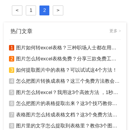
麻烦你，帮我看看这个表格，怎么不
<
1
2
>
对呢？”顺带一张Excel截图。对，是
截图！如何在一张截图上发现问题，
查找答案呢？这是一个问题。更大的
问题是，老板也喜欢这样……今天就
热门文章
更多 >
来给大家分享一个技巧，「图片如何
转成Excel表格」
1
图片如何转excel表格？三种职场人士都在用的方法，一学就会！
2
图片怎么转excel表格免费？分享三款免费工具！
3
如何提取图片中的表格？可以试试这4个方法！
4
怎么把图片转换成表格？这三个免费方法教会你！
5
图片怎么转excel？我用这3个高效方法 ，1秒提取图片表格！
6
怎么把图片的表格提取出来？这3个技巧教你轻松完成提取~！
7
表格图片怎么转成表格文档？这3个免费方法赶紧收藏！
8
图片里的文字怎么提取到表格里？教你3个图片转excel方法