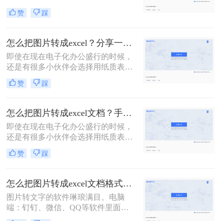
图片中的表格转化为Excel表格，以便
赞
踩
于我们更方便地编辑和使用。将图片
转换为 Excel 表格是一种常见的数据
可视化方法，可以帮助我们更好地管
怎么把图片转成excel？分享一个图片转excel表格的方法
理和分析数据。
即使在现在电子化办公盛行的时候，
还是有很多小伙伴会选择用纸质表格
来进行数据统计；可还是因为电子化
赞
踩
办公需要后期还需要将表格整理为电
子档；如果数据非常多的话，手动输
入当然不是一个好办法，这时我们可
怎么把图片转成excel文档？手把手教你在线转换
以借助一些工具，来将纸质表格拍成
即使在现在电子化办公盛行的时候，
图片，然后再将图片转Excel；那我们
还是有很多小伙伴会选择用纸质表格
今天就来介绍怎么把图片转成excel的
来进行数据统计；可还是因为电子化
方法吧！
赞
踩
办公需要后期还需要将表格整理为电
子档；如果数据非常多的话，手动输
入当然不是一个好办法，这时我们可
怎么把图片转成excel文档格式？教你几步轻松转换
以借助一些工具，来将纸质表格拍成
图片转文字的软件琳琅满目。电脑
图片，然后再将图片转Excel；那我们
端：钉钉、微信、QQ等软件里面都
今天就来介绍怎么把图片转成excel文
集成了识图功能；手机端：智能手机
档的方法吧！