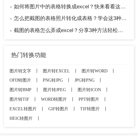
如何将图片中的表格转换成excel？快来看看这三个方法！
●
怎么把截图的表格照片转化成表格？学会这3种方法轻松提取！
●
截图的表格怎么弄成excel？分享3种方法轻松提取！
●
热门转换功能
图片转文字
丨
图片转EXCEL
丨
图片转WORD
丨
OFD转图片
丨
PNG转JPG
丨
JPG转PNG
丨
图片转BMP
丨
图片转JPEG
丨
图片转ICON
丨
图片转TIF
丨
WORD转图片
丨
PPT转图片
丨
EXCEL转图片
丨
GIF转图片
丨
TIF转图片
丨
HEIC转图片
丨