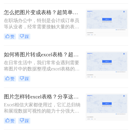
么如何把图片转换成excel表格呢？本
文将介绍三种实用的方法，帮助您将
怎么把图片变成表格？超简单的方法分享给你！
图片快速转换成Excel表格。
在职场办公中，特别是会计或订单员
等从业者，经常需要接触大量的表格
数据，但是一旦遇到表格图片就会苦
赞
踩
恼，因为图片无法直接在Excel中编
辑，需要对表格数据进行录入才能进
行其他操作，否则只能看不能改。今
如何将图片转成excel表格？超实用好方法分享！
天小编给大家分享怎么把图片变成表
在日常生活中，我们常常会遇到需要
格的方法，希望能帮助到大家更高效
将图片中的数据整理成excel表格的情
地处理数据，下面我们一起来看看吧
况。比如说工作中收到了领导发送的
~
赞
踩
图片清单，需要将其中的内容整理成
一个excel表格。下面，转转小师妹将
为大家分享如何将图片转成excel表
图片怎样转excel表格？分享这2个简单又快捷的转换方法！
格，帮助你们实现这些想法。
Excel相信大家都使用过，它汇总归纳
和展现数据可视性的能力十分强大。
有时我们需要将图片中的数据转成
赞
踩
Excel表格，有没有转换后和原图保持
一致的办法呢？下面给大家分享个实