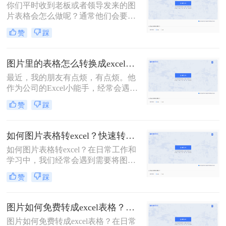
你们平时收到老板或者领导发来的图
档格式吧。请你跟随我的步骤，让我
片表格会怎么做呢？通常他们会要求
们一起去揭开这个神秘面纱吧！
我们将图片中的表格数据重新整理；
赞
踩
如果我们重新绘制表格的话，未免过
于浪费时间，最好的方法是在能直接
将图片转为表格，这样就能自由编辑
图片里的表格怎么转换成excel？两个方法教会你！
了。那么你们知道怎么将图片里的表
最近，我的朋友有点烦，有点烦。他
格转化为表格吗？下面小编就总结了
作为公司的Excel小能手，经常会遇到
三个实用的转换技巧给大家！
同事发Excel表过来咨询的情况。他们
赞
踩
的口头禅通常都是：“大神，大神，
麻烦你，帮我看看这个表格，怎么不
对呢？”顺带一张Excel截图。对，是
如何图片表格转excel？快速转换方式分享！
截图！如何在一张截图上发现问题，
如何图片表格转excel？在日常工作和
查找答案呢？这是一个问题。更大的
学习中，我们经常会遇到需要将图片
问题是，老板也喜欢这样……今天就
中的表格转换成Excel的情况。这时
来给大家分享一个技巧，「图片里的
赞
踩
候，如果能够快速、准确地将图片中
表格怎么转换成excel」
的表格提取出来，将会极大地提高我
们的工作效率。将图片里的表格转换
图片如何免费转成excel表格？你该知道这二种转换方法！
成Excel是很多人需要进行的工作,但
图片如何免费转成excel表格？在日常
操作起来可能比较复杂。那么，有没