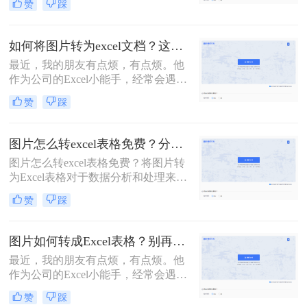
赞
踩
自带识图功能也很方便。虽然图片转
文字的功能很是强大，但是图片转表
格却有些棘手。转换后的效果惨不忍
如何将图片转为excel文档？这个方法赶紧收藏下来
睹，还要一行一行进行数据核对，还
最近，我的朋友有点烦，有点烦。他
不如手动输入。今天给各位小伙伴分
作为公司的Excel小能手，经常会遇到
享怎么把图片转成excel文档格式？操
同事发Excel表过来咨询的情况。他们
作起来很快捷方便，只需几个步骤即
赞
踩
的口头禅通常都是：“大神，大神，
可实现免费图片转表格的功能。
麻烦你，帮我看看这个表格，怎么不
对呢？”顺带一张Excel截图。对，是
图片怎么转excel表格免费？分享三款免费工具！
截图！如何在一张截图上发现问题，
图片怎么转excel表格免费？​将图片转
查找答案呢？这是一个问题。更大的
为Excel表格对于数据分析和处理来说
问题是，老板也喜欢这样……今天就
是非常重要的。虽然很多付费软件都
来给大家分享一个技巧，「如何将图
赞
踩
有这个功能，但是我们可以使用一些
片转为excel文档」
免费实用的软件来实现这个功能。本
文将介绍三种免费软件：
图片如何转成Excel表格？别再手动输入了，这个方法2分钟解决
OnlineOCR、Microsoft Office Lens和
最近，我的朋友有点烦，有点烦。他
在线转换工具。
作为公司的Excel小能手，经常会遇到
同事发Excel表过来咨询的情况。他们
赞
踩
的口头禅通常都是：“大神，大神，