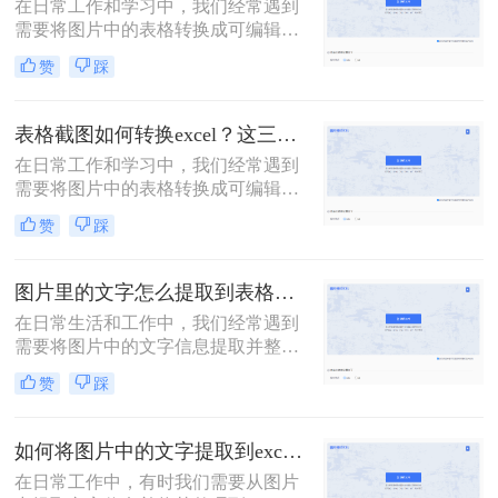
在日常工作和学习中，我们经常遇到
需要将图片中的表格转换成可编辑的
表格格式的情况。这不仅有助于我们
赞
踩
快速提取和整理表格中的数据，还能
提高工作效率。那么如何把图片的表
格转换成表格呢？下面将介绍二种实
表格截图如何转换excel？这三个方法值得尝试！
用的方法，帮助您轻松将图片表格转
在日常工作和学习中，我们经常遇到
换为可编辑的表格。
需要将图片中的表格转换成可编辑的
表格格式的情况。这不仅有助于我们
赞
踩
快速提取和整理表格中的数据，还能
提高工作效率。那么表格截图如何转
换excel呢？下面将介绍三种实用的方
图片里的文字怎么提取到表格里？教你3个图片转excel方法
法，帮助您轻松将图片表格转换为可
在日常生活和工作中，我们经常遇到
编辑的表格。
需要将图片中的文字信息提取并整理
到表格中的情况。那么图片里的文字
赞
踩
怎么提取到表格里呢？下面介绍三种
常见的方法，帮助你轻松实现这一目
标。
如何将图片中的文字提取到excel？推荐这2个方法，一学就会！
在日常工作中，有时我们需要从图片