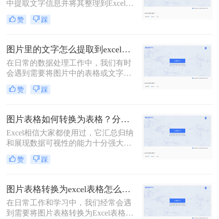
中提取文字信息并将其整理到Excel表
格中，以便进行数据分析和处理。虽
赞
踩
然这听起来可能有些复杂，但借助一
些现代技术和工具，这个过程可以变
得相对简单。那么如何将图片中的文
图片里的文字怎么提取到excel？这2招方法新手也能快速学会！
字提取到excel呢？以下是将图片中的
在日常的数据处理工作中，我们有时
文字提取到Excel的几种方法。
会遇到需要将图片中的表格或文字信
息提取到Excel中的情况。这一过程可
赞
踩
能听起来有些复杂，但实际上，借助
现代的技术工具，我们可以轻松地完
成这一任务。那么图片里的文字怎么
图片表格如何转换为表格？分享二种简单的方法！
提取到excel呢？本文将为您介绍几种
Excel相信大家都使用过，它汇总归纳
将图片中的文字高效提取到Excel的方
和展现数据可视性的能力十分强大。
法。
有时我们需要将图片中的数据转成
赞
踩
Excel表格，有没有转换后和原图保持
一致的办法呢？下面给大家分享图片
表格如何转换为表格，一起来看看
图片表格转换为excel表格怎么做？试试这个在线转换工具！
吧。
在日常工作和学习中，我们经常会遇
到需要将图片表格转换为Excel表格的