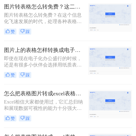
用转换工具，一起来看看图片怎样转
图片转表格怎么转免费？这二个方法小白也可以学会！
excel表格吧。
图片转表格怎么转免费？在这个信息
化飞速发展的时代，处理各种表格数
据已经成为了日常办公的必备技能。
赞
踩
然而，当我们遇到需要把纸质表格转
化为电子表格时，往往要耗费大量的
时间和精力。今天给大家推荐二个图
图片上的表格怎样转换成电子表格？两个方法教会你！
片表格转Excel方法，可以帮助你轻松
即使在现在电子化办公盛行的时候，
将表格图片转换成Excel文件，大大提
还是有很多小伙伴会选择用纸质表格
高工作效率。
来进行数据统计；可还是因为电子化
赞
踩
办公需要后期还需要将表格整理为电
子档；如果数据非常多的话，手动输
入当然不是一个好办法，这时我们可
怎么把表格图片转成excel表格格式？试试看这个方法！
以借助一些工具，来将纸质表格拍成
Excel相信大家都使用过，它汇总归纳
图片，然后再将图片转excel；那我们
和展现数据可视性的能力十分强大。
今天就来介绍图片上的表格怎样转换
有时我们需要将图片中的数据转成
成电子表格的方法吧！
赞
踩
Excel表格，有没有转换后和原图保持
一致的办法呢？下面给大家分享怎么
把表格图片转成excel表格格式方法，