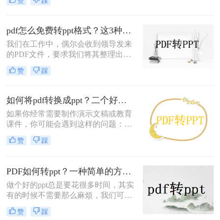
赞
踩
以很清晰，不过，虽然PDF文件的兼
容性很强，但是却不易编辑，所以很
多时候都需要转换成易编辑的文档，
pdf怎么免费转ppt格式？这3种方法简单又高效
那么pdf怎样转ppt格式？对于初入职
我们在工作中，偶尔会收到领导发来
场的朋友来说，可能还不知道怎么pdf
的PDF文件，要求我们将其整理出
转ppt格式的文件，但是不用担心，格
来，并以PPT的形式进行总结汇报；
式转换并不是很难的操作，下面一起
赞
踩
当自己不会PDF转PPT的时候，就只
看看这些方法吧。
能上网寻找相关的办法，这样不仅耗
时耗精力，还会导致工作效率低，那
如何将pdf转换成ppt？二个好用的转换方法分享
有什么办法呢？其实并不难，我们只
如果你经常需要制作演示文稿或教育
需要借助一些软件来进行格式的转
课件，你可能会遇到这样的问题：你
换，但如今市面上的格式转换软件众
有一份包含有关你的项目或讲座的丰
多都是收费的，那么pdf怎么免费转
赞
踩
富信息的 PDF 文件，但是你需要将其
ppt格式呢？
转换为 PPT 文件，以便更好地在演示
文稿或课件中使用。
PDF如何转ppt？一种简单的方法在线分享
做个好的ppt总是要花很多时间，其实
有的时候不需要那么麻烦，我们可以
自己到网上找一些资料把它转换成ppt
赞
踩
格式就可以了，如果发现的资料正好