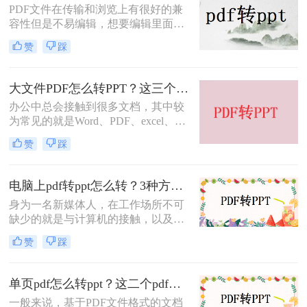
PDF文件在传输和浏览上有很好的兼
容性但是不易编辑，想要编辑里面的
内容直接使用还需要转换成其他的格
赞
踩
式，比如说Word、txt、excel、PPT
等，看个人的需求，今天来讲讲pdf文
件转ppt文件的方法，其实方法很简
大文件PDF怎么转PPT？这三个PDF转PPT方法你值得拥有，免费快捷又方便！
单，操作也很快捷，下面就来看看是
办公中总会接触到很多文档，其中较
pdf如何快速转ppt的吧。
为常见的就是Word、PDF、excel、
TXT、PPT等，这些文档各有各的优
赞
踩
势，使用起来也是十分的方便，但是
如果我们需要将这些文档进行转换，
那么有什么方法可以做到呢？今天就
电脑上pdf转ppt怎么转？3种方法1分钟处理
来讲讲大文件PDF怎么转PPT，看看
身为一名新媒体人，在工作场所不可
小编是怎么将这两种文档进行互换
缺少的就是与计算机的接触，以及文
的，如果你还不知道，那么看完这篇
件的使用。工作中我们会经常遇到格
文章你就学到了，一起来了解吧。
赞
踩
式间的转换，也许有时还会有上百个
文件的转换，很多小伙伴会不会觉得
很难？想要将pdf转ppt格式，你知道
单页pdf怎么转ppt？这二个pdf转ppt方法你值得拥有，免费快捷又方便！
电脑上pdf转ppt怎么转吗？下面就来
一般来说，基于PDF文件格式的文档
教你一个简单又快捷的pdf转ppt格式