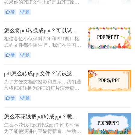
如果你的PDF文件正好是由PPT原文
件转换出来的，那么你转换回去效果
赞
踩
是一样的，那么pdf怎么转换成ppt免
费呢？下面就来给大家讲讲pdf转换成
ppt文件的方法吧。
怎么将pdf转换成ppt？可以试试这四个方法！
相信各位小伙伴对PDF和PPT两种格
式的文件都不陌生吧，我们在学习工
作上，经常会使用到这两种文件。有
赞
踩
时为了方便内容的演示，我们还会将
PDF转换成PPT格式。那你们知道怎
么将pdf转换成ppt了吗？还不知道怎
pdf怎么转成ppt文件？试试这两种的方法，简单几步，高效转换!
么转的小伙伴，下面就为你们分享四
为了方便文档的投影和显示，我们通
种不错的转换方法。
常将PDF转换为PPT幻灯片演示稿，
但是PDF文件是不方便修改的，所以
赞
踩
要转成PPT就需要用到转换器，而一
些转换器是普通转换，转换后的PPT
内容必须只是每页的一张图片，这自
怎么不花钱把pdf转成ppt？教你快速在线p转换方法！
然是无法修改的。那么，我们如何才
怎么不花钱把pdf转成ppt？许多时候
能转换为可编辑的PPT呢？今天就来
为了能使演讲内容显得新奇、生动，
讲讲pdf怎么转成ppt文件，下面一起