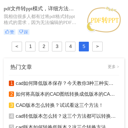
格式转ppt格式就是最好的方法了，那
pdf文件转ppt模式，详细方法教学
么要怎么将pdf格式转ppt格式文件
我相信很多人都有过将pdf格式转ppt
呢？下面就让小编来给大家详细的讲
格式的需求，因为无法编辑的PDF文
讲吧。
件让很多人感到很无奈！由于PDF文
赞
踩
件本身的特点，基本上不可能100%完
美地将其转PPT格式！不要灰心。仍
<
1
2
3
4
5
>
然有一些方法。今天的分享将介绍各
种从免费到几乎完美的转换方法。如
果你幸运地发现你手头的PDF可以复
制，那就一言不发地复制和粘贴你想
热门文章
更多 >
要的内容！如果你想将全文转换为
PPT，那你就要使用pdf格式转ppt格式
文件转换工具。
1
cad如何降低版本保存？今天教你3种三种实用方法对比！
2
如何将高版本的CAD图纸转换成低版本的CAD图纸？3种实用方法对比！
3
CAD版本怎么转换？试试看这三个方法！
4
cad转低版本怎么转？这三个方法都可以转换版本！
5
cad版本如何转换低版本？这三个转换方法，你一定要学会！