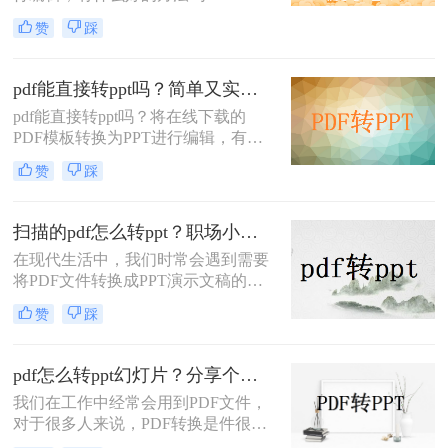
一种非常常用和重要的文档。一些商
赞
踩
业计划、计划和项目总结报告经常以
PPT的形式编写，然后转换成PDF格
式发送文件
pdf能直接转ppt吗？简单又实用的转转大师PDF转换器介绍
pdf能直接转ppt吗？​将在线下载的
PDF模板转换为PPT进行编辑，有什
么好的方法吗？PPT是一种非常常用
赞
踩
和重要的文档。一些商业计划、计划
和项目总结报告经常以PPT的形式编
写，然后转换成PDF格式发送文件
扫描的pdf怎么转ppt？职场小白快来学习这种方法！
在现代生活中，我们时常会遇到需要
将PDF文件转换成PPT演示文稿的情
况。这可能是因为我们需要在演示中
赞
踩
添加一些动态效果，或者需要修改
PDF文件中的内容，但是我们却没有
原始的PPT文件。如果你正在遇到这
pdf怎么转ppt幻灯片？分享个好用的PDF转PPT神器
个问题，不用担心，本文将向您介绍
我们在工作中经常会用到PDF文件，
扫描的pdf怎么转ppt。
对于很多人来说，PDF转换是件很困
难的事情，不知道怎么将PDF文件转