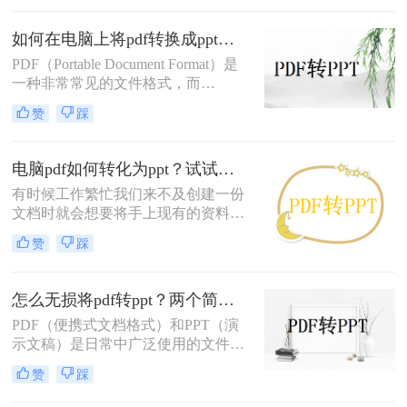
是pdf格式那该怎么办？不要紧，下面
我就会教你PDF如何转ppt，以下是
如何在电脑上将pdf转换成ppt？快来试试这三个转换方法
pdf转ppt简单方法电脑的操作步骤。
PDF（Portable Document Format）是
一种非常常见的文件格式，而
PPT（PowerPoint）则是一种用于制作
赞
踩
演示文稿的文件格式。当您需要将
PDF文件转换为PPT格式时，有几种
方法可以实现。下面将介绍三种常见
电脑pdf如何转化为ppt？试试这三种的方法，简单几步，高效转换！
的方法：使用使用在线转换工具、使
有时候工作繁忙我们来不及创建一份
用Adobe Acrobat Pro软件以及使用
文档时就会想要将手上现有的资料整
PDF转PPT软件。
理起来并且转换成自己想要的格式，
赞
踩
特别是遇到PDF文件时，大家也知道
PDF文件不易编辑，想要编辑就要开
会员，不想花钱的朋友可以直接将pdf
怎么无损将pdf转ppt？两个简单的方法教给大家
转ppt，这样就可以放心编辑了，那么
PDF（便携式文档格式）和PPT（演
你知道电脑pdf如何转化为ppt，下面
示文稿）是日常中广泛使用的文件格
给大家分享个好方法。
式。PDF能够保存文档的整个格式，
赞
踩
使其在不同设备上呈现一致，而PPT
是一种常用的演示文稿制作软件，可