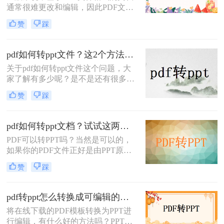
通常很难更改和编辑，因此PDF文件
的文件方法。
通常被称为标准电子格式。作为上班
赞
踩
族，他们经常需要处理类似的PDF文
档。当他们需要编辑和修改它们时，
他们习惯于将文件内容转换为word或
pdf如何转ppt文件？这2个方法请收好！方便又好用
PPT等文档，以便快速获得内容和编
关于pdf如何转ppt文件这个问题，大
排的完整性。那么单页pdf怎么转ppt
家了解有多少呢？是不是还有很多人
呢？今天就来讲解一下pdf文件转ppt
不会转换的呢？不会转换没关系，看
格式的文件的方法。
赞
踩
到这篇文章记得收藏起来，因为接下
来小编就要给大家讲讲pdf文件转ppt
文件的解决方法，让你可以快速解决
pdf如何转ppt文档？试试这两种PDF转PPT的方法，简单几步，高效转换！
问题。
PDF可以转PPT吗？当然是可以的，
如果你的PDF文件正好是由PPT原文
件转换出来的，那么你转换回去效果
赞
踩
是一样的，那么具体pdf如何转ppt文
档呢？使用专业的转换器就可以很好
的完成这个问题了，下面就来给大家
pdf转ppt怎么转换成可编辑的？这2个转换方式了解一下
讲讲pdf文件转ppt文档的方法吧。
将在线下载的PDF模板转换为PPT进
行编辑，有什么好的方法吗？PPT是