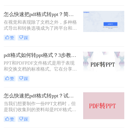
ppt。但是在汇报完之后，我们一般都
会习惯把ppt转换成pdf格式，这样更
怎么快速把pdf格式转ppt？简单易用的工具推荐
加方便保存和打印。那么pdf如何转
在视觉和表现除了文档之外，多种格
ppt文件呢？今天就给大家分享三个操
式导出和转换选项成为了跨平台和多
作方法吧！
功能工具的需要。PDF文件是一种普
赞
踩
遍的电子文档格式。但如果您需要将
其呈现为演示或幻灯片，您可能需要
一种方法将其转换为PPT格式。
pdf格式如何转ppt格式？3步教你搞定pdf转ppt格式
PPT和PDFPDF文件格式是用于表现
和交换文档的标准格式。它在分享和
传输文档方面非常方便，但在建筑，
赞
踩
机械和其他工业领域中，CAD格式的
文件更受欢迎。因此，许多行业专家
需要将PDF文档转换为CAD格式，以
怎么快速把pdf格式转ppt？试试这三种PDF转PPT的方法，简单几步，高效转换！
便能够从中获得摸底。但是这个过程
当我们想要制作一份PPT文档时，但
实际上并不简单。在这篇文章中，我
是我们收集到的资料却是PDF格式
们将探讨pdf格式如何转ppt格式。
的，这也是因为不想要被修改才会转
赞
踩
换成PDF的格式，但是我们需要用，
要怎么编辑里面的内容呢？直接将pdf