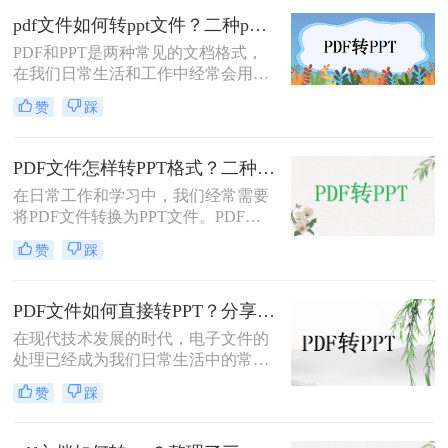
以制作专业的PPT演示文稿。在某些
pdf文件如何转ppt文件？二种pdf转ppt的简单方法，轻松解决
情况下，我们需要将PDF转换为PPT
PDF和PPT是两种常见的文档格式，
格式，以便将PDF文件中的内容放入
在我们日常生活和工作中经常会用
PPT演示文稿中，并进行编辑和制
到。有时候，我们需要将PDF文件转
作。在下面的文章中，我们将介绍怎
赞
踩
换为PPT文件，以便于在演示或分享
么无损将pdf转ppt。
时展示更生动、直观的内容。在这篇
文章中，我们将介绍pdf文件如何转
PDF文件怎样转PPT格式？二种PDF转PPT的简单方法，轻松解决
ppt文件。
在日常工作和学习中，我们经常需要
将PDF文件转换为PPT文件。PDF文
件作为一种跨平台的文档格式，非常
赞
踩
流行，但在展示和编辑方面并不如
PPT方便。因此，将PDF文件转换为
PPT文件可以方便我们进行编辑，同
PDF文件如何直接转PPT？分享两个PDF转PPT的方法，一键即可实现转换自由
时更好地展示PPT文件。下面，我们
在现代技术发展的时代，电子文件的
将介绍PDF文件怎样转PPT格式。
处理已经成为我们日常生活中的常
态。PDF（Portable Document
赞
踩
Format）作为一种常见的电子文档格
式，由于其跨平台、保留格式和易于
共享的特点，得到了广泛应用。然