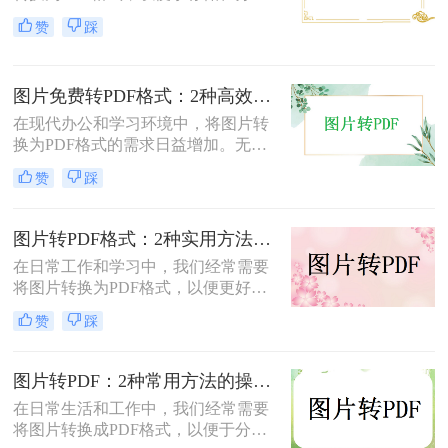
和打印。那么照片转pdf怎么弄呢？下
赞
踩
面将介绍两种简单实用的方法，帮助
你将照片轻松转换为PDF文件。
图片免费转PDF格式：2种高效方法的转换速度和画质损失对比！
在现代办公和学习环境中，将图片转
换为PDF格式的需求日益增加。无论
是为了更好地保存、传输还是打印图
赞
踩
片，PDF格式因其跨平台兼容性和格
式固定性而受到广泛欢迎。那么图片
怎么转换成pdf格式免费呢？本文将介
图片转PDF格式：2种实用方法的关键参数和输出质量对比！
绍两种免费且高效的图片转PDF的方
在日常工作和学习中，我们经常需要
法。
将图片转换为PDF格式，以便更好地
保存、分享和打印。那么如何将图片
赞
踩
转换为pdf格式呢？本文将介绍两种将
图片转换为PDF格式的方法。
图片转PDF：2种常用方法的操作步骤和格式保留设置！
在日常生活和工作中，我们经常需要
将图片转换成PDF格式，以便于分