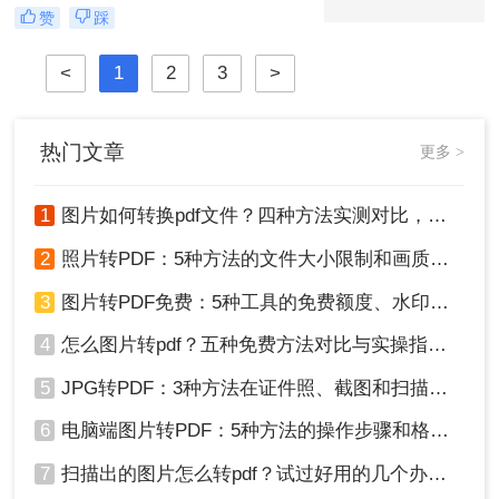
见。PDF格式因其跨平台兼容性强、
赞
踩
内容不易篡改、排版稳定等优势，成
为文件共享与存档的首选。那么图片
<
1
2
3
>
转pdf格式怎么弄呢？本文将介绍几种
常见的图片转PDF方法，帮助用户高
效完成转换。
热门文章
更多 >
1
图片如何转换pdf文件？四种方法实测对比，附各场景最优选！
2
照片转PDF：5种方法的文件大小限制和画质保留实测！
3
图片转PDF免费：5种工具的免费额度、水印和文件限制对比！
4
怎么图片转pdf？五种免费方法对比与实操指南（附详细表格）！
5
JPG转PDF：3种方法在证件照、截图和扫描件上的转换精度差异！
6
电脑端图片转PDF：5种方法的操作步骤和格式保留对比！
7
扫描出的图片怎么转pdf？试过好用的几个办法！