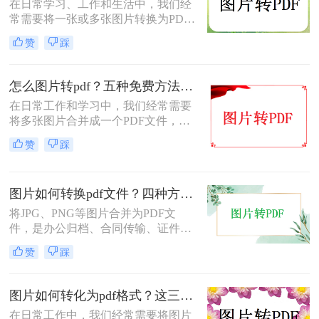
在日常学习、工作和生活中，我们经
常需要将一张或多张图片转换为PDF
格式，以便于分享、存档或打印。无
赞
踩
论是整理电子相册、提交证件照，还
是归档工作截图，图片转PDF的需求
都十分常见。为了帮你快速选出最适
怎么图片转pdf？五种免费方法对比与实操指南（附详细表格）！
合自己的转换方式，下表汇总了四种
在日常工作和学习中，我们经常需要
主流免费方法的核心差异：
将多张图片合并成一个PDF文件，以
便于分享、存档或打印。无论是制作
赞
踩
电子相册、整理工作截图、提交证件
照，还是将扫描件归档，图片转PDF
的需求都极为常见。为了帮你快速选
图片如何转换pdf文件？四种方法实测对比，附各场景最优选！
出最适合自己的转换方式，下表汇总
了五种主流方法的核心差异：
将JPG、PNG等图片合并为PDF文
件，是办公归档、合同传输、证件提
交中经常遇到的需求。但不同方法在
赞
踩
转换质量、操作效率、数据安全方面
差异很大——选错方法可能导致图片
模糊、页面错位，甚至隐私泄露。本
图片如何转化为pdf格式？这三个实用指南收好！
文基于实际测试，对比四种主流图片
在日常工作中，我们经常需要将图片
转PDF方案，按场景给出明确建议，