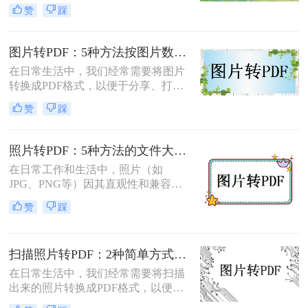
享、打印或存档。那么如何把图片转
赞
踩
换成PDF呢？本文将介绍两种常用的
图片转PDF方法。
图片转PDF：5种方法按图片数量和文件大小选，大的别用在线！
在日常生活中，我们经常需要将图片
转换成PDF格式，以便于分享、打印
或存档。那么图片如何转换成pdf呢？
赞
踩
本文将介绍几种将图片转换成PDF的
方法，以帮助您选择最适合自己的转
换方式。
照片转PDF：5种方法的文件大小限制和画质保留实测！
在日常工作和生活中，照片（如
JPG、PNG等）因其直观性和兼容性
被广泛使用。然而，在需要整合多张
赞
踩
照片、提高安全性或便于打印时，将
照片转换为PDF文档成为常见需求。
那么如何把照片转换成pdf格式呢？本
扫描照片转PDF：2种简单方式在身份证和合同上的操作差异！
文将详细介绍5种将照片转换为PDF的
常用高效方法，帮助用户根据需求选
在日常生活中，我们经常需要将扫描
择最适合的方案。
出来的照片转换成PDF格式，以便于
分享、存储和管理。那么扫描出来的