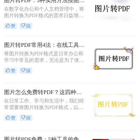
图片转PDF：3种实用方法按图片格式（JPG/PNG/BMP）选！
片转PDF的方法。
在数字化办公和个人文档管理中，将
图片转换为PDF格式的需求日益增
长。PDF（Portable Document
赞
踩
Format）因其跨平台兼容性、不易变
形的特点，广泛应用于文档保存和共
享。那么如何把图片转换成PDF呢？
图片转PDF常用4法：在线工具、桌面软件、手机APP和打印导出的适用边界！
本文将介绍几种实用的方法来帮助您
将图片转换为PDF格式是日常办公和
完成图片到PDF的转换。
学习中常见的需求，无论是为了便于
分享、存储还是打印。那么图片转为
赞
踩
pdf怎么弄呢？本文将介绍几种常用的
图片转PDF的方法，并对每种方法进
行优缺点分析。
图片怎么免费转PDF？这四种方法轻松搞定！
在日常工作、学习和生活中，我们经
常需要将图片转换为PDF格式，以便
于分享、打印或存档。PDF文件因其
赞
踩
跨平台兼容性、保持格式不变以及安
全性高等特点而备受青睐。幸运的
是，现在有许多免费的方法可以将图
图片转PDF免费：5种工具的免费额度、水印和文件限制对比！