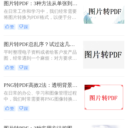
您根据不同的需求选择最合适的方
图片转PDF：3种方法从单张到批量转换的操作差异！
法。
在日常工作和学习中，我们经常需要
将图片转换为PDF格式，以便于分
享、打印和存档。那么图片怎么转pdf
赞
踩
呢？本文将介绍三种常用的将图片转
换为PDF格式的方法，帮助您根据不
同的需求选择最合适的方式。
图片转PDF总乱序？试过这几个方法后顺手多了
平时整理电子资料或者给客户发产品
图，经常遇到一个麻烦：对方要求把
一堆零散的图片打包成一个完整的
赞
踩
PDF文件。如果一张张发过去，不仅
显得不专业，还容易漏掉或者顺序搞
混。很多朋友一搜“图片转pdf怎么
PNG转PDF高效2法：透明背景保留和文件压缩设置！
弄”，出来一堆复杂的教程，其实只
在日常的办公、学习和图像管理过程
要找对工具，这事儿非常简单。本文
中，我们时常需要将PNG图像转换为
就按大家最常用的场景（在线免安
PDF文件。PDF文件格式因其良好的
装、批量处理、手机自带功能）整理
赞
踩
兼容性、稳定性和在不同设备上显示
了几个亲测好用的办法，帮你轻松搞
的一致性而广受青睐。那么png怎么
定格式转换的烦恼。
转换成pdf呢？本文将介绍二种实现图