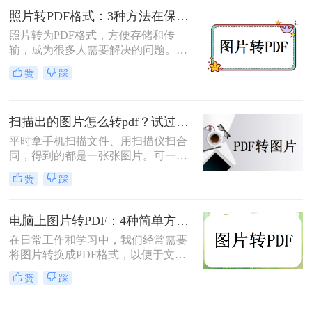
并成一个 PDF 文件，本文将介绍图片
照片转PDF格式：3种方法在保留EXIF信息和画质上的差异！
如何转换为PDF格式。
照片转为PDF格式，方便存储和传
输，成为很多人需要解决的问题。无
论是为了整理相册、备份照片，还是
赞
踩
为了表格化、合并分享，PDF格式都
是一个理想的选择。那么如何将照片
转为pdf格式呢？本文将为您介绍几种
扫描出的图片怎么转pdf？试过好用的几个办法！
简单而快速的方法，帮助您轻松实现
照片转PDF的操作。
平时拿手机扫描文件、用扫描仪扫合
同，得到的都是一张张图片。可一旦
要发给别人、归档保存或者打印出
赞
踩
来，PDF格式明显更正式、也更方
便。很多人卡在这一步：图片质量还
行，转完PDF却模糊了；十几页的扫
电脑上图片转PDF：4种简单方法的操作步骤和DPI设置！
描件，一页一页转太磨人；还有些涉
在日常工作和学习中，我们经常需要
及隐私的文件，不敢随便往在线工具
将图片转换成PDF格式，以便于文件
里传。
的传输、存储和打印。那么电脑上怎
赞
踩
么图片转pdf呢？本文将介绍三种在电
脑上将图片转换为PDF的方法，帮助