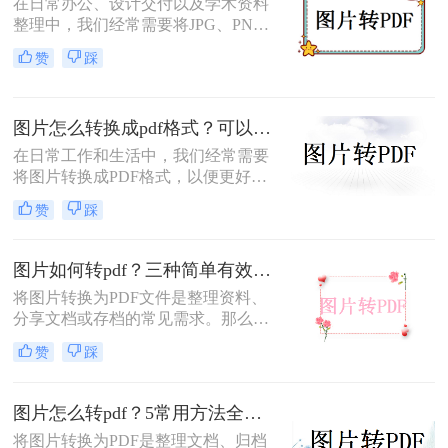
在日常办公、设计交付以及学术资料
整理中，我们经常需要将JPG、PNG
等格式的图片合并转换为PDF文档。
赞
踩
然而，许多用户都遇到过这样一个令
人头疼的问题：明明原图在电脑上查
看非常清晰，转换生成的PDF文件却
图片怎么转换成pdf格式？可以试试这4个转换方法！
变得模糊、边缘出现锯齿，甚至无法
进行高质量的打印。面对图片转PDF
在日常工作和生活中，我们经常需要
后模糊/不清晰怎么办这一难题，很多
将图片转换成PDF格式，以便更好地
人往往束手无策。
分享、保存或打印。那么图片怎么转
赞
踩
换成pdf格式呢？本文将介绍四种将图
片转换成PDF格式的方法。
图片如何转pdf？三种简单有效的方法分享！
将图片转换为PDF文件是整理资料、
分享文档或存档的常见需求。那么图
片如何转pdf呢？本文将介绍三种简单
赞
踩
有效的方法，助您快速完成转换。
图片怎么转pdf？5常用方法全攻略！
将图片转换为PDF是整理文档、归档