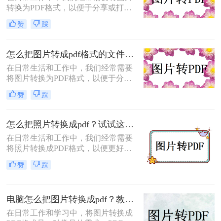
转换为PDF格式，以便于分享或打
帮你少走弯路。
印。那么图片如何转化为pdf格式呢？
赞
踩
本文将介绍三种将图片转化为PDF格
式的常用方法，每种方法都有其特点
和适用场景，您可以根据自己的需求
怎么把图片转成pdf格式的文件？尝试下面三种方法！
选择最合适的方式。
在日常生活和工作中，我们经常需要
将图片转换为PDF格式，以便于分
享、打印或归档。那么怎么把图片转
赞
踩
成pdf格式的文件呢？本文将介绍三种
将图片转换为PDF格式的方法，每种
方法都有其特点和适用场景，您可以
怎么把照片转换成pdf？试试这三个转换方法！
根据自己的需求选择最合适的方式。
在日常生活和工作中，我们经常需要
将照片转换成PDF格式，以便更好地
进行分享、存储或打印。那么怎么把
赞
踩
照片转换成pdf呢？本文将介绍三种将
照片转换成PDF的实用方法，帮助你
轻松完成照片到PDF的转换。
电脑怎么把图片转换成pdf？教你4种简单的方法！
在日常工作和学习中，将图片转换成