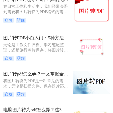
片转换为PDF，无需花费任何费用即
可轻松完成转换。那么图片怎么免费
在日常工作和生活中，我们经常会遇
转PDF呢？本文将为您详细介绍几种
到需要将图片转换为PDF格式的需
免费将图片转换为PDF的方法。
求。无论是为了方便存档、分享或打
赞
踩
印，将图片转换为PDF格式是一项很
常见的操作。那么图片转pdf格式怎么
弄免费呢？在本文中，我将介绍五种
图片转PDF小白入门：5种方法从最简单到最专业逐步升级！
简便方法来帮助您免费将图片转换为
PDF格式。
无论是工作文件归档、学习笔记整
理，还是旅行照片保存，将图片转换
为PDF都能让内容更规范、更易分
赞
踩
享。那么如何图片转pdf呢？本文提供
电脑、手机、在线网站、免费软件等
5种常用方法，3分钟即可学会！
图片转pdf怎么弄？一文掌握全平台方法！
将图片转换为PDF是一种常见的需
求，无论是扫描文件、保存照片还是
整理资料，PDF格式都能更好地保证
赞
踩
内容的完整性和兼容性。那么图片转
pdf怎么弄呢？本文将介绍电脑、手
机、在线工具等多种转换方法，总有
电脑图片转为pdf怎么弄？这3种方法值得尝试！
一种适合你！