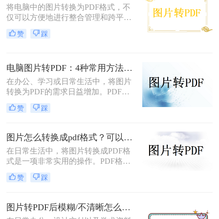
将电脑中的图片转换为PDF格式，不
仅可以方便地进行整合管理和跨平台
查看，还能有效保护图片的原始质量
赞
踩
和隐私信息。那么电脑图片转为pdf怎
么弄呢？本文将介绍三种将电脑图片
转为PDF的方法，帮助您轻松实现图
电脑图片转PDF：4种常用方法按Windows和Mac系统分别推荐！
片到PDF的转换。
在办公、学习或日常生活中，将图片
转换为PDF的需求日益增加。PDF格
式因其跨平台兼容性、可编辑性和安
赞
踩
全性，成为文档分享和存储的首选。
以下是几种简单实用的方法，涵盖操
作系统自带工具、专业软件及在线服
图片怎么转换成pdf格式？可以尝试这三种方法！
务，帮助您高效完成图片到PDF的转
在日常生活中，将图片转换成PDF格
换。
式是一项非常实用的操作。PDF格式
因其跨平台兼容性、格式固定性和易
赞
踩
于分享打印等特点，被广泛应用于各
种正式文件的传输与存储。那么图片
怎么转换成pdf格式呢？本文将介绍三
图片转PDF后模糊/不清晰怎么办？三种有效方法帮你解决！
种将图片转换成PDF格式的方法。