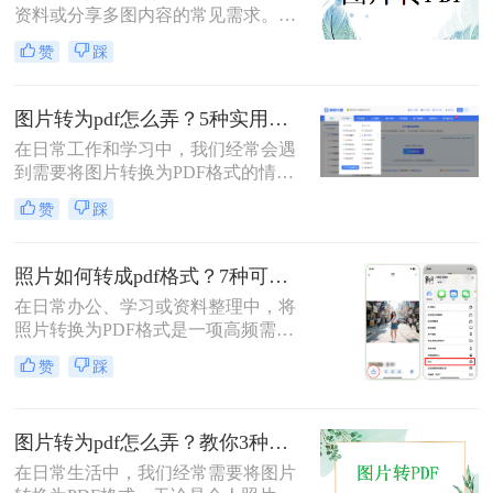
资料或分享多图内容的常见需求。那
么图片怎么转pdf呢？本文系统梳理5
赞
踩
类主流方法，助你快速实现图片转
PDF。
图片转为pdf怎么弄？5种实用转换方法详解！
在日常工作和学习中，我们经常会遇
到需要将图片转换为PDF格式的情
况。无论是整理证件照片、制作电子
赞
踩
相册，还是将扫描的文档统一格式，
图片转为pdf怎么弄成为了很多人需要
掌握的基本技能。PDF格式具有跨平
照片如何转成pdf格式？7种可靠方法详解！
台兼容性好、文件体积相对较小、易
在日常办公、学习或资料整理中，将
于分享等优点，因此成为文档处理的
照片转换为PDF格式是一项高频需
首选格式。本文将详细介绍5种实用
求。无论是扫描的合同、手写笔记，
的图片转PDF方法，帮助您快速解决
赞
踩
还是拍摄的证件、课件，统一的PDF
转换需求。
格式能确保排版稳定、便于分发和存
档。但面对五花八门的工具，如何选
图片转为pdf怎么弄？教你3种常用转换方法！
择高效、安全且无需付费的方法？本
文将基于实际使用经验，为您梳理7
在日常生活中，我们经常需要将图片
种照片如何转成PDF格式的实用方