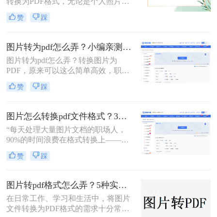
转换为PDF格式，无论是个人照片管
案，涵盖手机、电脑、在线及自动化
理、证件扫描，还是商业和行政领域
赞
踩
方式，帮助您根据场景灵活选用。
的文档整理、合同协议，这种转换都
能提高数据管理效率、传输效率和安
全性。那么图片转为pdf怎么弄呢？本
图片转为pdf怎么弄？小编亲测5种实用方法，告别繁琐操作！
文将介绍三种将图片转换为PDF的方
图片转为pdf怎么弄？转换图片为
法。
PDF，原来可以这么简单高效，职场
效率提升从此触手可及！“一张图片
赞
踩
秒变PDF文档？是的，你没听错！”作
为从事电脑办公软件测评多年的博
主，小编深知职场办公人群对高效转
图片怎么转换pdf文件格式？3种高效方法全解析，职场人必备技能！
换工具的渴求，今天就分享超实用方
“每天处理大量图片文档的职场人，
法，帮你轻松解决图片转pdf难题。
90%的时间浪费在格式转换上——这
不是技术问题，而是方法误区。” 作
赞
踩
为深耕办公软件测评多年的博主，小
编发现许多用户仍在用截图拼接的原
始方式处理图片转PDF需求。那么图
图片转pdf格式怎么弄？5种实用的转换方法！
片怎么转换pdf文件格式呢？本文将揭
在日常工作、学习和生活中，将图片
秘三种专业级转换方法，结合实测数
文件转换为PDF格式的需求十分常
据帮你突破效率瓶颈。