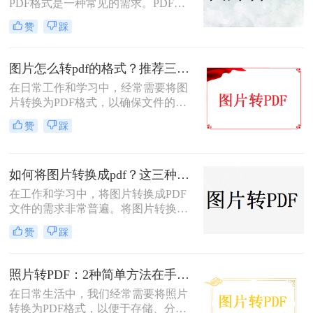
PDF格式是一种常见的需求。PDF格
式具有支持矢量图形、打印格式不走
赞
踩
样、兼容性高、体积小以及支持批注
等特点，使得它成为许多场合的首选
格式。那么电脑怎么把图片转换成pdf
图片怎么转pdf的格式？推荐三种实用的方法！
呢？本文将介绍四种常见的图片转
在日常工作和学习中，经常需要将图
PDF的方法。
片转换为PDF格式，以确保文件的格
式和排版保持不变，同时方便分享和
赞
踩
传递。那么图片怎么转PDF的格式
呢？本文将介绍三种将图片转换为
PDF格式的方法。
如何将图片转换成pdf？这三种方法帮助你解决问题！
在工作和学习中，将图片转换成PDF
文件的需求非常普遍。将图片转换成
PDF不仅可以方便地整合多张图片，
赞
踩
还可以确保文件格式的一致性和兼容
性。那么如何将图片转换成pdf呢？本
文将介绍三种常见的图片转PDF方
照片转PDF：2种简单方法在手机端和电脑端的操作差异！
法。
在日常生活中，我们经常需要将照片
转换为PDF格式，以便于存储、分享