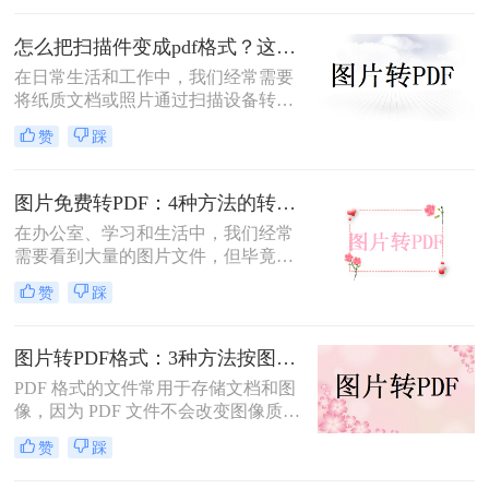
绍两种常用的扫描图片转换成PDF的
方法。
怎么把扫描件变成pdf格式？这三种方法简单又实用！
在日常生活和工作中，我们经常需要
将纸质文档或照片通过扫描设备转化
为数字格式，并进一步将其保存为
赞
踩
PDF文件，以便于分享、存储和查
阅。那么怎么把扫描件变成pdf格式
呢？本文将介绍三种将扫描件转换成
图片免费转PDF：4种方法的转换速度和画质损失对比！
PDF格式的方法。
在办公室、学习和生活中，我们经常
需要看到大量的图片文件，但毕竟，
一张一张地看照片相对麻烦，所以我
赞
踩
们通常会把照片变成PDF。事实上，
图片到PDF的操作过程非常简单。今
天，我将教你图片转为pdf怎么弄免费
图片转PDF格式：3种方法按图片来源（手机/相机/截图）选！
的。
PDF 格式的文件常用于存储文档和图
像，因为 PDF 文件不会改变图像质
量、版本或格式，而且可以在任何设
赞
踩
备之间轻松传输。如果你想将一些图
片文件（如 JPG、PNG、BMP 等）合