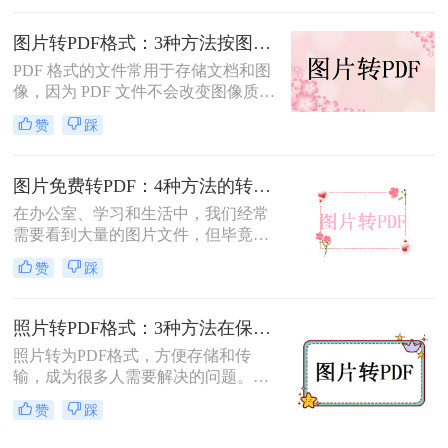
转为pdf怎么弄呢？本文将介绍四种将
图片转换为PDF的方法，帮助您轻松
图片转PDF格式：3种方法按图片来源（手机/相机/截图）选！
完成图片到PDF的转换。
PDF 格式的文件常用于存储文档和图
像，因为 PDF 文件不会改变图像质
量、版本或格式，而且可以在任何设
赞
踩
备之间轻松传输。如果你想将一些图
片文件（如 JPG、PNG、BMP 等）合
并成一个 PDF 文件，本文将介绍图片
图片免费转PDF：4种方法的转换速度和画质损失对比！
如何转换为PDF格式。
在办公室、学习和生活中，我们经常
需要看到大量的图片文件，但毕竟，
一张一张地看照片相对麻烦，所以我
赞
踩
们通常会把照片变成PDF。事实上，
图片到PDF的操作过程非常简单。今
天，我将教你图片转为pdf怎么弄免费
照片转PDF格式：3种方法在保留EXIF信息和画质上的差异！
的。
照片转为PDF格式，方便存储和传
输，成为很多人需要解决的问题。无
论是为了整理相册、备份照片，还是
赞
踩
为了表格化、合并分享，PDF格式都
是一个理想的选择。那么如何将照片