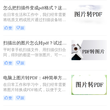
转为pdf格式呢？本文将为您介绍几种
怎么把扫描件变成pdf格式？这三种方法简单又实用！
简单而快速的方法，帮助您轻松实现
照片转PDF的操作。
在日常生活和工作中，我们经常需要
将纸质文档或照片通过扫描设备转化
为数字格式，并进一步将其保存为
赞
踩
PDF文件，以便于分享、存储和查
阅。那么怎么把扫描件变成pdf格式
呢？本文将介绍三种将扫描件转换成
扫描出的图片怎么转pdf？试过好用的几个办法！
PDF格式的方法。
平时拿手机扫描文件、用扫描仪扫合
同，得到的都是一张张图片。可一旦
要发给别人、归档保存或者打印出
赞
踩
来，PDF格式明显更正式、也更方
便。很多人卡在这一步：图片质量还
行，转完PDF却模糊了；十几页的扫
电脑上图片转PDF：4种简单方法的操作步骤和DPI设置！
描件，一页一页转太磨人；还有些涉
在日常工作和学习中，我们经常需要
及隐私的文件，不敢随便往在线工具
将图片转换成PDF格式，以便于文件
里传。
的传输、存储和打印。那么电脑上怎
赞
踩
么图片转pdf呢？本文将介绍三种在电
脑上将图片转换为PDF的方法，帮助