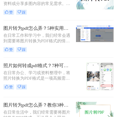
资料或分享多图内容的常见需求。那
么图片怎么转pdf呢？本文系统梳理5
赞
踩
类主流方法，助你快速实现图片转
PDF。
图片转为pdf怎么弄？5种实用转换方法详解！
在日常工作和学习中，我们经常会遇
到需要将图片转换为PDF格式的情
况。无论是整理证件照片、制作电子
赞
踩
相册，还是将扫描的文档统一格式，
图片转为pdf怎么弄成为了很多人需要
掌握的基本技能。PDF格式具有跨平
照片如何转成pdf格式？7种可靠方法详解！
台兼容性好、文件体积相对较小、易
在日常办公、学习或资料整理中，将
于分享等优点，因此成为文档处理的
照片转换为PDF格式是一项高频需
首选格式。本文将详细介绍5种实用
求。无论是扫描的合同、手写笔记，
的图片转PDF方法，帮助您快速解决
赞
踩
还是拍摄的证件、课件，统一的PDF
转换需求。
格式能确保排版稳定、便于分发和存
档。但面对五花八门的工具，如何选
图片转为pdf怎么弄？教你3种常用转换方法！
择高效、安全且无需付费的方法？本
文将基于实际使用经验，为您梳理7
在日常生活中，我们经常需要将图片
种照片如何转成PDF格式的实用方