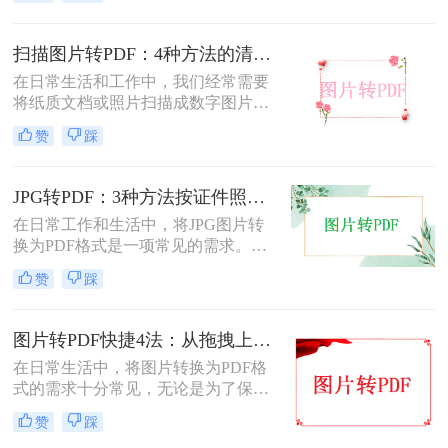
扫描图片怎么转换成pdf呢？本文将介
绍两种常用的扫描图片转换成PDF的
方法。
扫描图片转PDF：4种方法的清晰度和文件体积对比!
在日常生活和工作中，我们经常需要
将纸质文档或照片扫描成数字图片，
并进一步将这些图片转换成PDF格
赞
踩
式，以便于分享、存储和查阅。那么
怎么把扫描图片转换成pdf呢？本文将
介绍四种将扫描图片转换成PDF的方
JPG转PDF：3种方法按证件照、截图和风景照分别推荐！
法。
在日常工作和生活中，将JPG图片转
换为PDF格式是一项常见的需求。
PDF格式具有跨平台兼容性、易于阅
赞
踩
读和保护隐私等优点，因此广泛应用
于文档共享和存档。那么jpg图片怎么
转换pdf呢？本文将介绍三种将JPG图
图片转PDF快捷4法：从拖拽上传到批量导出的操作流程！
片转换为PDF的方法。
在日常生活中，将图片转换为PDF格
式的需求十分常见，无论是为了保存
照片、制作电子相册，还是为了提交
赞
踩
报告和简历中的图片资料。那么图片