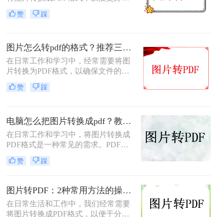
进行分享、存储或打印。那么怎么把
赞
踩
照片转换成pdf呢？本文将介绍三种将
照片转换成PDF的实用方法，帮助你
轻松完成照片到PDF的转换。
图片怎么转pdf的格式？推荐三种实用的方法！
在日常工作和学习中，经常需要将图
片转换为PDF格式，以确保文件的格
式和排版保持不变，同时方便分享和
赞
踩
传递。那么图片怎么转PDF的格式
呢？本文将介绍三种将图片转换为
PDF格式的方法。
电脑怎么把图片转换成pdf？教你4种简单的方法！
在日常工作和学习中，将图片转换成
PDF格式是一种常见的需求。PDF格
式具有支持矢量图形、打印格式不走
赞
踩
样、兼容性高、体积小以及支持批注
等特点，使得它成为许多场合的首选
格式。那么电脑怎么把图片转换成pdf
图片转PDF：2种常用方法的操作步骤和格式保留设置！
呢？本文将介绍四种常见的图片转
在日常生活和工作中，我们经常需要
PDF的方法。
将图片转换成PDF格式，以便于分