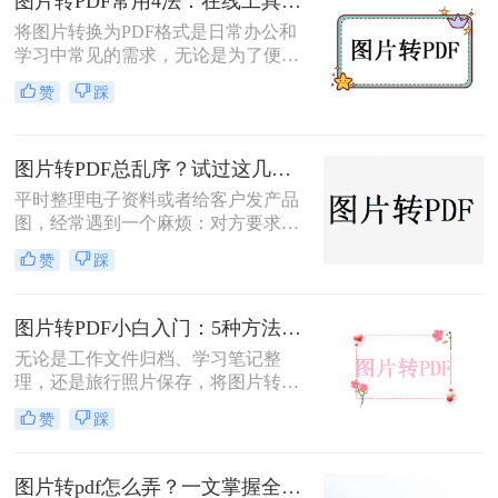
图片转PDF常用4法：在线工具、桌面软件、手机APP和打印导出的适用边界！
片转PDF的方法。
将图片转换为PDF格式是日常办公和
学习中常见的需求，无论是为了便于
分享、存储还是打印。那么图片转为
赞
踩
pdf怎么弄呢？本文将介绍几种常用的
图片转PDF的方法，并对每种方法进
行优缺点分析。
图片转PDF总乱序？试过这几个方法后顺手多了
平时整理电子资料或者给客户发产品
图，经常遇到一个麻烦：对方要求把
一堆零散的图片打包成一个完整的
赞
踩
PDF文件。如果一张张发过去，不仅
显得不专业，还容易漏掉或者顺序搞
混。很多朋友一搜“图片转pdf怎么
图片转PDF小白入门：5种方法从最简单到最专业逐步升级！
弄”，出来一堆复杂的教程，其实只
无论是工作文件归档、学习笔记整
要找对工具，这事儿非常简单。本文
理，还是旅行照片保存，将图片转换
就按大家最常用的场景（在线免安
为PDF都能让内容更规范、更易分
装、批量处理、手机自带功能）整理
赞
踩
享。那么如何图片转pdf呢？本文提供
了几个亲测好用的办法，帮你轻松搞
电脑、手机、在线网站、免费软件等
定格式转换的烦恼。
5种常用方法，3分钟即可学会！
图片转pdf怎么弄？一文掌握全平台方法！