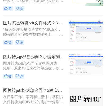
转换为PDF格式，无论是个人照片管
案，涵盖手机、电脑、在线及自动化
理、证件扫描，还是商业和行政领域
赞
踩
方式，帮助您根据场景灵活选用。
的文档整理、合同协议，这种转换都
能提高数据管理效率、传输效率和安
全性。那么图片转为pdf怎么弄呢？本
图片怎么转换pdf文件格式？3种高效方法全解析，职场人必备技能！
文将介绍三种将图片转换为PDF的方
“每天处理大量图片文档的职场人，
法。
90%的时间浪费在格式转换上——这
不是技术问题，而是方法误区。” 作
赞
踩
为深耕办公软件测评多年的博主，小
编发现许多用户仍在用截图拼接的原
始方式处理图片转PDF需求。那么图
图片转为pdf怎么弄？小编亲测5种实用方法，告别繁琐操作！
片怎么转换pdf文件格式呢？本文将揭
图片转为pdf怎么弄？转换图片为
秘三种专业级转换方法，结合实测数
PDF，原来可以这么简单高效，职场
据帮你突破效率瓶颈。
效率提升从此触手可及！“一张图片
赞
踩
秒变PDF文档？是的，你没听错！”作
为从事电脑办公软件测评多年的博
主，小编深知职场办公人群对高效转
图片转pdf格式怎么弄？5种实用的转换方法！
换工具的渴求，今天就分享超实用方
在日常工作、学习和生活中，将图片
法，帮你轻松解决图片转pdf难题。
文件转换为PDF格式的需求十分常