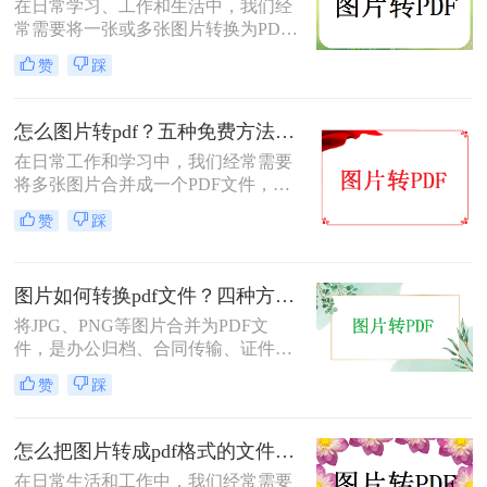
在日常学习、工作和生活中，我们经
常需要将一张或多张图片转换为PDF
格式，以便于分享、存档或打印。无
赞
踩
论是整理电子相册、提交证件照，还
是归档工作截图，图片转PDF的需求
都十分常见。为了帮你快速选出最适
怎么图片转pdf？五种免费方法对比与实操指南（附详细表格）！
合自己的转换方式，下表汇总了四种
在日常工作和学习中，我们经常需要
主流免费方法的核心差异：
将多张图片合并成一个PDF文件，以
便于分享、存档或打印。无论是制作
赞
踩
电子相册、整理工作截图、提交证件
照，还是将扫描件归档，图片转PDF
的需求都极为常见。为了帮你快速选
图片如何转换pdf文件？四种方法实测对比，附各场景最优选！
出最适合自己的转换方式，下表汇总
了五种主流方法的核心差异：
将JPG、PNG等图片合并为PDF文
件，是办公归档、合同传输、证件提
交中经常遇到的需求。但不同方法在
赞
踩
转换质量、操作效率、数据安全方面
差异很大——选错方法可能导致图片
模糊、页面错位，甚至隐私泄露。本
怎么把图片转成pdf格式的文件？尝试下面三种方法！
文基于实际测试，对比四种主流图片
在日常生活和工作中，我们经常需要
转PDF方案，按场景给出明确建议，