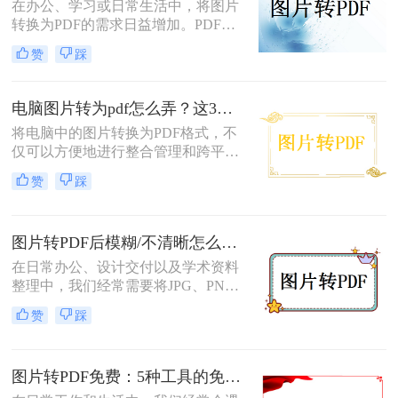
可轻松完成转换。那么图片怎么免费
在办公、学习或日常生活中，将图片
转PDF呢？本文将为您详细介绍几种
转换为PDF的需求日益增加。PDF格
免费将图片转换为PDF的方法。
式因其跨平台兼容性、可编辑性和安
赞
踩
全性，成为文档分享和存储的首选。
以下是几种简单实用的方法，涵盖操
作系统自带工具、专业软件及在线服
电脑图片转为pdf怎么弄？这3种方法值得尝试！
务，帮助您高效完成图片到PDF的转
将电脑中的图片转换为PDF格式，不
换。
仅可以方便地进行整合管理和跨平台
查看，还能有效保护图片的原始质量
赞
踩
和隐私信息。那么电脑图片转为pdf怎
么弄呢？本文将介绍三种将电脑图片
转为PDF的方法，帮助您轻松实现图
图片转PDF后模糊/不清晰怎么办？三种有效方法帮你解决！
片到PDF的转换。
在日常办公、设计交付以及学术资料
整理中，我们经常需要将JPG、PNG
等格式的图片合并转换为PDF文档。
赞
踩
然而，许多用户都遇到过这样一个令
人头疼的问题：明明原图在电脑上查
看非常清晰，转换生成的PDF文件却
图片转PDF免费：5种工具的免费额度、水印和文件限制对比！
变得模糊、边缘出现锯齿，甚至无法
进行高质量的打印。面对图片转PDF