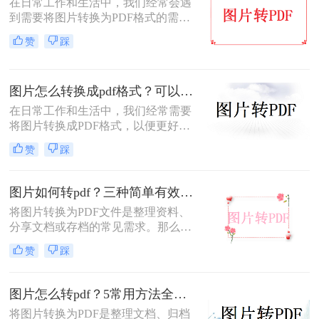
在日常工作和生活中，我们经常会遇
后模糊/不清晰怎么办这一难题，很多
到需要将图片转换为PDF格式的需
人往往束手无策。
求。无论是为了方便存档、分享或打
赞
踩
印，将图片转换为PDF格式是一项很
常见的操作。那么图片转pdf格式怎么
弄免费呢？在本文中，我将介绍五种
图片怎么转换成pdf格式？可以试试这4个转换方法！
简便方法来帮助您免费将图片转换为
PDF格式。
在日常工作和生活中，我们经常需要
将图片转换成PDF格式，以便更好地
分享、保存或打印。那么图片怎么转
赞
踩
换成pdf格式呢？本文将介绍四种将图
片转换成PDF格式的方法。
图片如何转pdf？三种简单有效的方法分享！
将图片转换为PDF文件是整理资料、
分享文档或存档的常见需求。那么图
片如何转pdf呢？本文将介绍三种简单
赞
踩
有效的方法，助您快速完成转换。
图片怎么转pdf？5常用方法全攻略！
将图片转换为PDF是整理文档、归档