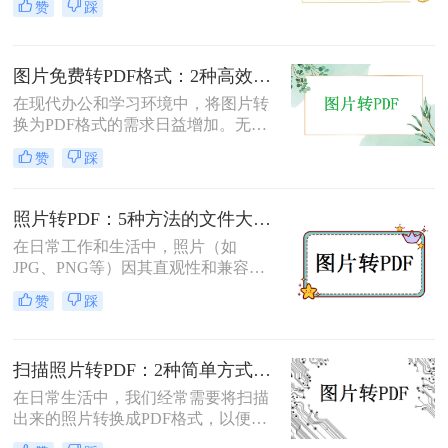
赞
踩
面将介绍两种简单实用的方法，帮助
你将照片轻松转换为PDF文件。
图片免费转PDF格式：2种高效方法的转换速度和画质损失对比！
在现代办公和学习环境中，将图片转
换为PDF格式的需求日益增加。无论
是为了更好地保存、传输还是打印图
赞
踩
片，PDF格式因其跨平台兼容性和格
式固定性而受到广泛欢迎。那么图片
怎么转换成pdf格式免费呢？本文将介
照片转PDF：5种方法的文件大小限制和画质保留实测！
绍两种免费且高效的图片转PDF的方
在日常工作和生活中，照片（如
法。
JPG、PNG等）因其直观性和兼容性
被广泛使用。然而，在需要整合多张
赞
踩
照片、提高安全性或便于打印时，将
照片转换为PDF文档成为常见需求。
那么如何把照片转换成pdf格式呢？本
扫描照片转PDF：2种简单方式在身份证和合同上的操作差异！
文将详细介绍5种将照片转换为PDF的
常用高效方法，帮助用户根据需求选
在日常生活中，我们经常需要将扫描
择最适合的方案。
出来的照片转换成PDF格式，以便于
分享、存储和管理。那么扫描出来的