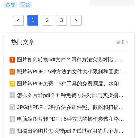
见。PDF格式因其跨平台兼容性强、
赞
踩
内容不易篡改、排版稳定等优势，成
为文件共享与存档的首选。那么图片
<
1
2
3
>
转pdf格式怎么弄呢？本文将介绍几种
常见的图片转PDF方法，帮助用户高
效完成转换。
热门文章
更多 >
1
图片如何转换pdf文件？四种方法实测对比，附各场景最优选！
2
照片转PDF：5种方法的文件大小限制和画质保留实测！
3
图片转PDF免费：5种工具的免费额度、水印和文件限制对比！
4
怎么图片转pdf？五种免费方法对比与实操指南（附详细表格）！
5
JPG转PDF：3种方法在证件照、截图和扫描件上的转换精度差异！
6
电脑端图片转PDF：5种方法的操作步骤和格式保留对比！
7
扫描出的图片怎么转pdf？试过好用的几个办法！