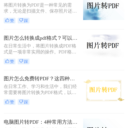
将图片转换为PDF是一种常见的需
求，无论是扫描文件、保存照片还是
整理资料，PDF格式都能更好地保证
赞
踩
内容的完整性和兼容性。那么图片转
pdf怎么弄呢？本文将介绍电脑、手
机、在线工具等多种转换方法，总有
图片怎么转换成pdf格式？可以尝试这三种方法！
一种适合你！
在日常生活中，将图片转换成PDF格
式是一项非常实用的操作。PDF格式
因其跨平台兼容性、格式固定性和易
赞
踩
于分享打印等特点，被广泛应用于各
种正式文件的传输与存储。那么图片
怎么转换成pdf格式呢？本文将介绍三
图片怎么免费转PDF？这四种方法轻松搞定！
种将图片转换成PDF格式的方法。
在日常工作、学习和生活中，我们经
常需要将图片转换为PDF格式，以便
于分享、打印或存档。PDF文件因其
赞
踩
跨平台兼容性、保持格式不变以及安
全性高等特点而备受青睐。幸运的
是，现在有许多免费的方法可以将图
电脑图片转PDF：4种常用方法按Windows和Mac系统分别推荐！
片转换为PDF，无需花费任何费用即