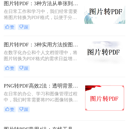
您根据不同的需求选择最合适的方
图片转PDF：3种方法从单张到批量转换的操作差异！
法。
在日常工作和学习中，我们经常需要
将图片转换为PDF格式，以便于分
享、打印和存档。那么图片怎么转pdf
赞
踩
呢？本文将介绍三种常用的将图片转
换为PDF格式的方法，帮助您根据不
同的需求选择最合适的方式。
图片转PDF：3种实用方法按图片格式（JPG/PNG/BMP）选！
在数字化办公和个人文档管理中，将
图片转换为PDF格式的需求日益增
长。PDF（Portable Document
赞
踩
Format）因其跨平台兼容性、不易变
形的特点，广泛应用于文档保存和共
享。那么如何把图片转换成PDF呢？
PNG转PDF高效2法：透明背景保留和文件压缩设置！
本文将介绍几种实用的方法来帮助您
在日常的办公、学习和图像管理过程
完成图片到PDF的转换。
中，我们时常需要将PNG图像转换为
PDF文件。PDF文件格式因其良好的
赞
踩
兼容性、稳定性和在不同设备上显示
的一致性而广受青睐。那么png怎么
转换成pdf呢？本文将介绍二种实现图