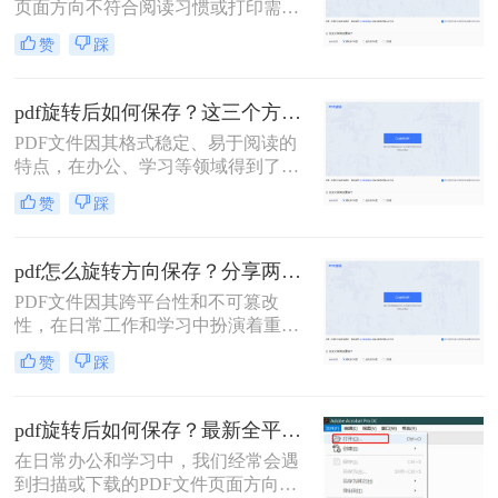
页面方向不符合阅读习惯或打印需求
的情况，比如页面原本是竖着的，但
赞
踩
我们希望将其横过来保存以便更好地
展示或打印。那么pdf竖着怎么横过来
保存呢？本文将为您介绍几种简单有
pdf旋转后如何保存？这三个方法值得收藏！
效的方法，帮助您轻松实现PDF页面
PDF文件因其格式稳定、易于阅读的
从竖向到横向的转换并保存。
特点，在办公、学习等领域得到了广
泛应用。然而，有时我们可能会遇到
赞
踩
PDF页面方向不正确的情况，需要进
行旋转。那么pdf旋转后如何保存呢？
本文将介绍三种实用的方法，帮助您
pdf怎么旋转方向保存？分享两种有效方法！
轻松保存旋转后的PDF文件。
PDF文件因其跨平台性和不可篡改
性，在日常工作和学习中扮演着重要
角色。然而，有时我们可能会遇到
赞
踩
PDF文件方向不正确的情况，这时就
需要进行旋转并保存。那么pdf怎么旋
转方向保存呢？本文将介绍两种旋转
pdf旋转后如何保存？最新全平台有效方法详解！
PDF方向并保存的方法。
在日常办公和学习中，我们经常会遇
到扫描或下载的PDF文件页面方向错