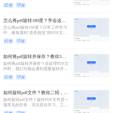
多种方法实现。以下是几种常见的方
来2个比较好用的方法，觉得有需要
赞
踩
法，包括使用PDF编辑软件、在线
的，就一起来看一下吧！
PDF旋转工具和专业PDF旋转工具
等。
怎么将pdf旋转180度？学会这二种方法就够了！
怎么将pdf旋转180度？日常工作学习
中，难免遇到“歪歪扭扭”的PDF文
件，为了美观易看，就需要对文档进
赞
踩
行旋转操作了。 下面针对旋转固定角
度和任意角度两种来分享一下我的小
方法，有用的话记得点个赞。
如何将pdf旋转并保存？教你3个好用的方法！
如何将pdf旋转并保存？​在处理PDF文
件时，我们可能会遇到需要旋转并保
存的情况。下面我们将介绍几种方
赞
踩
法，帮助您轻松地旋转PDF文件并保
存。
如何旋转pdf文件？教你二招，轻松旋转PDF！
如何旋转pdf文件？旋转PDF文件是一
项常见的任务，无论是在学习、工作
还是生活中，都可能会遇到需要旋转