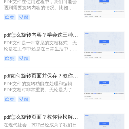
PDF文件在使用过程中，我们可能会
遇到需要旋转内容的情况。比如，有
些PDF文件页面方向不正确，或者需
赞
踩
要将横向页面转为纵向页面。那么，
问题来了，pdf内容旋转后如何保存
呢？本文将为您详细讲解。
pdf怎么旋转内容？学会这三种方法就够了！
PDF文件是一种常见的文档格式，无
论是在工作中还是在日常生活中，我
们都经常会遇到需要对PDF文件进行
赞
踩
旋转内容的情况。无论是调整页面的
方向还是更改页面的布局，旋转内容
都是一个非常有用的功能。那么pdf怎
pdf如何旋转页面并保存？教你二招，轻松旋转PDF！
么旋转内容呢？在本文中，我们将向
PDF文件的旋转功能在处理和编辑
您介绍几种简单易学的技巧，帮助您
PDF文档时非常重要。无论是为了更
轻松旋转PDF文件的内容。
好地阅读PDF还是为了满足特定需
赞
踩
求，掌握如何旋转PDF页面并保存是
必不可少的技能。本文将为您提供pdf
如何旋转页面并保存方法，帮助您轻
pdf怎么旋转页面？教你轻松解决翻转问题！
松完成任务。
在现代社会，PDF已经成为了我们日