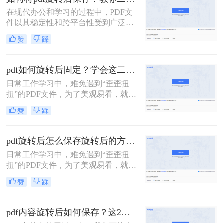
种旋转PDF文件90度的实用方法，帮
在现代办公和学习的过程中，PDF文
助您轻松完成这项任务。
件以其稳定性和跨平台性受到广泛欢
迎。然而，有时候，PDF文件的页面
赞
踩
可能因为各种原因需要旋转。那么，
如何将pdf旋转后保存呢？本文将为你
提供详细的方法步骤。
pdf如何旋转后固定？学会这二种方法就够了！
日常工作学习中，难免遇到“歪歪扭
扭”的PDF文件，为了美观易看，就需
要对文档进行旋转操作了。下面针对
赞
踩
旋转固定角度和任意角度两种来分享
一下pdf如何旋转后固定方法，有用的
话记得点个赞。
pdf旋转后怎么保存旋转后的方向？教你二招，轻松旋转PDF！
日常工作学习中，难免遇到“歪歪扭
扭”的PDF文件，为了美观易看，就需
要对文档进行旋转操作了。下面针对
赞
踩
旋转固定角度和任意角度两种来分享
一下pdf旋转后怎么保存旋转后的方向
方法，有用的话记得点个赞。
pdf内容旋转后如何保存？这2个方法值得收藏！