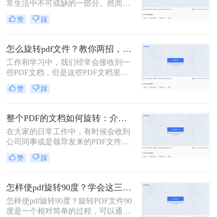
常生活中不可或缺的一部分。然而，
当我们遇到需要旋转PDF页面的情况
赞
踩
时，有些朋友可能会感到困惑。那么
pdf怎么旋转页面呢？今天，我将为大
家介绍几种简单而有效的方法，帮助
怎么旋转pdf文件？教你两招，实现PDF文档翻转自由！
您解决PDF页面旋转的难题。
工作和学习中，我们经常会接收到一
些PDF文档，但是这些PDF文档里面
的页面方向是横版的，这就会使得我
赞
踩
们查看的时候很不方便。因此我们必
须要对PDF页面进行旋转处理；很多
小伙伴还不知道要怎么旋转pdf文件！
整个PDF的文档如何旋转：介绍两个方法！
下面我们就来介绍二种PDF旋转页面
在大家的日常工作中，有时候会收到
的方法吧！
公司同事或是领导发来的PDF文件，
我们需要对其中的内容进行查阅。但
赞
踩
有时收到的PDF文件会存在东倒西歪
的情况，会严重影响我们浏览其中的
信息。因此，为了能够使我们阅读的
怎样使pdf旋转90度？学会这三种方法就够了！
时候更方便，我们需要将PDF文件进
怎样使pdf旋转90度？旋转PDF文件90
行旋转操作，那么整个PDF的文档如
度是一个相对简单的过程，可以通过
何旋转呢？ 不用担心，下面小编就带