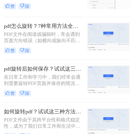
误的问题——可能是横版的合同变成
赞
踩
了竖版，或是本该纵向阅读的文章变
成了横向。临时在阅读器中旋转查看
很容易，但如何将旋转后的状态永久
pdf怎么旋转？7种常用方法全解析！
保存下来，以便下次打开或发送给他
人时无需再次操作，却困扰着许多用
PDF文件在阅读或编辑时，常会遇到
户。那么pdf旋转后如何保存呢？
页面方向错误（如横向或纵向不匹
配）的问题。那么pdf怎么旋转呢？本
赞
踩
文整理了7种简单高效的方法，帮助
你快速旋转PDF页面，适用于
Windows、Mac及在线工具。
pdf旋转后如何保存？试试这三招！
在日常工作和学习中，我们经常会遇
到需要旋转PDF页面并保存的情况。
无论是为了调整页面方向以适应打印
赞
踩
需求，还是为了改善阅读体验，掌握
正确的保存方法都至关重要。那么pdf
旋转后如何保存呢？本文将介绍三种
如何旋转pdf？试试这三种方法简单实用！
PDF旋转后保存的方法。
​PDF文件由于其跨平台性和格式稳定
性，成为了我们日常工作和生活中不
可或缺的一部分。然而，有时我们可