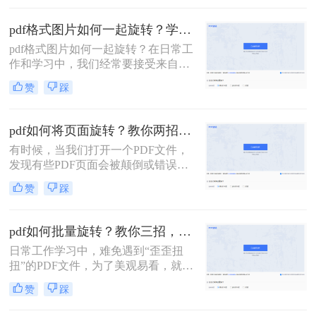
一下pdf如何旋转方向方法，有用的话
记得点个赞。
pdf格式图片如何一起旋转？学会这二种方法就够了！
pdf格式图片如何一起旋转？在日常工
作和学习中，我们经常要接受来自同
事、领导、同学、老师等不同人员发
赞
踩
来的PDF文件，有时由于操作不当，
导致发过来的PDF文件方向不正确这
该怎么办呢?别怕，下面小编教你二
pdf如何将页面旋转？教你两招，实现pdf文档翻转自由！
种旋转PDF文件的方法，学会之后，
有时候，当我们打开一个PDF文件，
就能轻松将PDF旋转至任何角度，有
发现有些PDF页面会被颠倒或错误旋
需要的话快来看看吧!
转，从而影响我们阅读，这时我们就
赞
踩
可以利用软件来将PDF文件进行旋
转，那你们知道pdf如何将页面旋转
吗？今天就让我来给大家分享二个简
pdf如何批量旋转？教你三招，轻松旋转PDF！
单的PDF选择方法，有需要的小伙伴
日常工作学习中，难免遇到“歪歪扭
一起来看看吧！
扭”的PDF文件，为了美观易看，就需
要对文档进行旋转操作了。下面针对
赞
踩
旋转固定角度和任意角度三种来分享
一下pdf如何批量旋转方法，有用的话