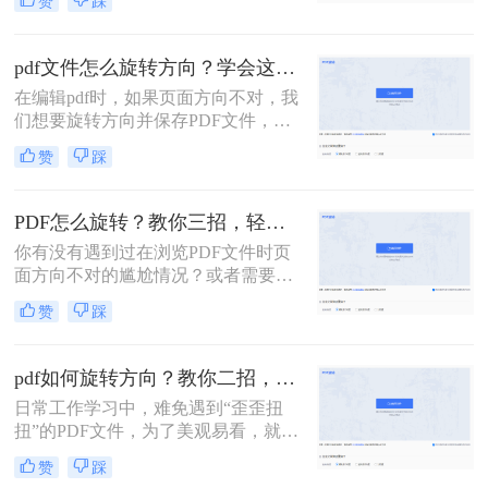
赞
踩
PDF的情况。下面我们将介绍几种方
法，帮助您轻松地旋转PDF文件。
pdf文件怎么旋转方向？学会这二种方法就够了！
在编辑pdf时，如果页面方向不对，我
们想要旋转方向并保存PDF文件，要
怎么操作呢？小编今天就为您介绍pdf
赞
踩
文件怎么旋转方向方法，赶紧看起来
吧！
PDF怎么旋转？教你三招，轻松旋转PDF!
你有没有遇到过在浏览PDF文件时页
面方向不对的尴尬情况？或者需要将
PDF文件旋转到横向或竖向查看的情
赞
踩
况？这时候，PDF旋转功能就十分必
要，那么，PDF怎么旋转呢？下面就
为大家分享几种简单易行的方法。
pdf如何旋转方向？教你二招，轻松实现pdf翻转自由！
日常工作学习中，难免遇到“歪歪扭
扭”的PDF文件，为了美观易看，就需
要对文档进行旋转操作了。下面针对
赞
踩
旋转固定角度和任意角度两种来分享