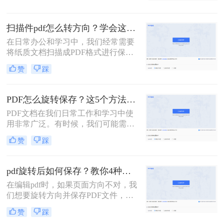
不可少的操作。那么pdf怎么旋转页面
呢？本文将详细介绍几种旋转PDF页
扫描件pdf怎么转方向？学会这三种方法就够了！
面的方法，帮助您轻松应对这一需
求。
在日常办公和学习中，我们经常需要
将纸质文档扫描成PDF格式进行保存
和分享。然而，由于扫描过程中的各
赞
踩
种原因，扫描得到的PDF文件有时会
出现方向不正确的问题。那么扫描件
PDF怎么转方向呢？为了解决这一困
PDF怎么旋转保存？这5个方法值得收藏！
扰，本文将介绍三种实用的方法来转
PDF文档在我们日常工作和学习中使
换扫描件PDF的方向，帮助大家轻松
用非常广泛。有时候，我们可能需要
应对这一问题。
将PDF文档进行旋转并保存。那么，
赞
踩
PDF怎么旋转保存呢？下面将为您介
绍最佳的方法。
pdf旋转后如何保存？教你4种方法！
在编辑pdf时，如果页面方向不对，我
们想要旋转方向并保存PDF文件，要
怎么操作呢？小编今天就为您介绍pdf
赞
踩
旋转后如何保存方法，赶紧看起来