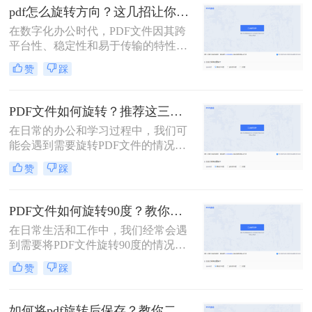
几种简单的方法来旋转PDF文件。
pdf怎么旋转方向？这几招让你告别繁琐操作！
在数字化办公时代，PDF文件因其跨
平台性、稳定性和易于传输的特性，
成为了我们日常工作中不可或缺的一
赞
踩
部分。然而，有时我们会遇到PDF文
件页面方向不正确的情况，这不仅影
响了阅读体验，还可能给工作带来不
PDF文件如何旋转？推荐这三种给方法大家！
必要的麻烦。那么，PDF怎么旋转方
在日常的办公和学习过程中，我们可
向呢？本文将为您提供简易的步骤和
能会遇到需要旋转PDF文件的情况，
实用指南。
这通常是因为原始PDF文件的页面方
赞
踩
向不正确，或者我们希望以不同的方
向展示页面内容。那么PDF文件如何
旋转呢？本文将介绍三种旋转PDF文
PDF文件如何旋转90度？教你四招，轻松旋转PDF！
件的实用方法，帮助您轻松应对这一
在日常生活和工作中，我们经常会遇
需求。
到需要将PDF文件旋转90度的情况。
这可能是因为PDF文件在创建或扫描
赞
踩
时方向不正确，或者是因为我们需要
以特定的方向展示文件内容。那么pdf
文件如何旋转90度呢？本文将介绍四
如何将pdf旋转后保存？教你二招，轻松旋转PDF!