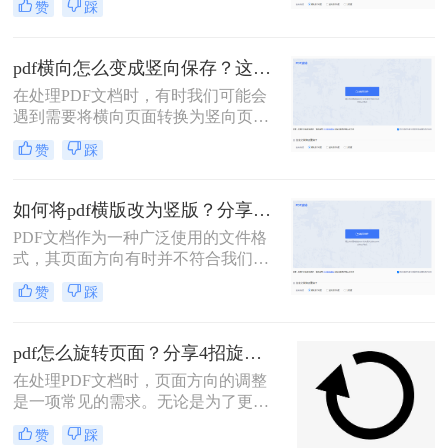
赞
踩
能会遇到PDF页面方向不正确的情
况，这时就需要对PDF文件进行旋
转。那么如何旋转PDF呢？下面，我
pdf横向怎么变成竖向保存？这三个方法值得收藏！
将详细介绍三种旋转PDF文件的方
在处理PDF文档时，有时我们可能会
法。
遇到需要将横向页面转换为竖向页面
的情况，特别是在需要将文档用于特
赞
踩
定用途或打印时。那么PDF横向怎么
变成竖向保存呢？本文将介绍几种方
法，帮助您轻松将PDF横向页面转换
如何将pdf横版改为竖版？分享二种pdf方向调整方法！
为竖向页面并保存。
PDF文档作为一种广泛使用的文件格
式，其页面方向有时并不符合我们的
需求。特别是在需要将横版页面转换
赞
踩
为竖版页面时，掌握如何将pdf横版改
为竖版显得尤为重要。下面将介绍两
种常见且实用的方法，帮助您轻松实
pdf怎么旋转页面？分享4招旋转方法，简单易上手!
现PDF横版到竖版的转换。
在处理PDF文档时，页面方向的调整
是一项常见的需求。无论是为了更舒
适的阅读体验，还是为了满足特定的
赞
踩
打印要求，旋转PDF页面都是一项必