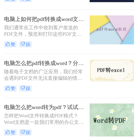
的情况，这样可以方便我们编辑和修
改文档内容。在本文中，我将详细介
绍电脑如何把pdf转换成word文档，并
电脑上如何把pdf转换成word文档？分享四招轻松搞定！
提供一些实用的工具和技巧。
我们通常在工作中收到客户发送的
PDF文件，预览和打印这些PDF文件
非常方便，但编辑很难修改。通常，
赞
踩
我们需要在网上找到一些PDF转换
器，将电脑上如何把pdf转换成word文
档，然后在Word中编辑。那么有没有
电脑怎么把pdf转换成word？分享四种简单方法！
好用的pdf转word可推荐呢？当然是有
随着电子文档的广泛应用，我们经常
的，下面一起来看看吧。
会遇到PDF文件无法直接编辑的情
况。幸运的是，有一种简单而高效的
赞
踩
方法可以将PDF文件转换成可编辑的
Word文档，方便我们进行进一步修改
和编辑。那么电脑怎么把pdf转换成
电脑怎么把word转为pdf？试试这二种转换方法
word呢？本文将为您介绍几种方法和
怎样把Word文件转换成PDF格式？
工具，让您轻松实现这个目标。
Word文档是一款我们常用的办公文档
编辑软件，我们常用Word来编辑文
赞
踩
案，在发送文件之前，我们都会将其