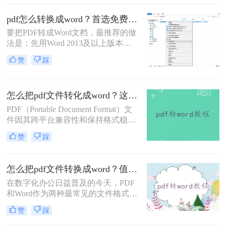
免费且实用的方法可以实现这一需
求。那么电脑上pdf怎么转换成word免
pdf怎么转换成word？首选免费工具，复杂文件再上专业软件！
费呢？以下是三种免费将PDF转换成
要把PDF转成Word文档，最推荐的做
Word的方法。
法是：先用Word 2013及以上版本直
接打开PDF（免费、无损）、再用
赞
踩
Google Drive在线转换（免费、云
端），如果遇到扫描件或复杂排版，
最后用专业的转转大师pdf转换器兜
怎么把pdf文件转化成word？这三个方法让你快速操作！
底。
PDF（Portable Document Format）文
件因其跨平台兼容性和保持格式稳定
性的特点，广泛应用于各个领域。然
赞
踩
而，当我们需要对PDF内容进行编辑
或修改时，就需要将其转化为Word文
档。那么怎么把pdf文件转化成word
怎么把pdf文件转换成word？值得收藏的二种转换方法！
呢？下面将介绍三种常用的方法，帮
在数字化办公日益普及的今天，PDF
助您轻松实现PDF到Word的转换。
和Word作为两种最常见的文件格式，
各自有着独特的应用场景。PDF文件
赞
踩
以其高度的兼容性和稳定性，在电子
文档分享和阅读方面占据了一席之