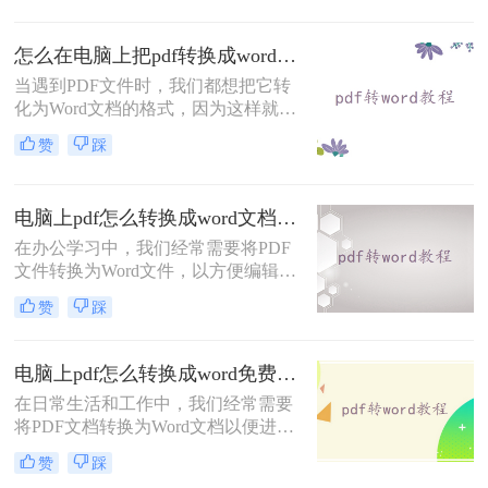
转换为PDF文件，因为PDF文件兼容
性强适合传阅，因此，那么电脑怎么
怎么在电脑上把pdf转换成word？转转大师在线转换就能解决！
把word转为pdf？我会有一个非常有效
的办法，来看一下word转pdf具体步
当遇到PDF文件时，我们都想把它转
骤。
化为Word文档的格式，因为这样就能
编辑PDF文件了。那么你知道怎么在
赞
踩
电脑上把pdf转换成word吗？说到格式
转换，大家了解的有多少呢？今天我
们就来看看是怎么将pdf转word的，下
电脑上pdf怎么转换成word文档？你可以试着这样在线转换~
次遇到这种问题就不用担心了。
在办公学习中，我们经常需要将PDF
文件转换为Word文件，以方便编辑和
排版。但是，很多人在尝试转换时却
赞
踩
遇到了困难。今天，我们就来介绍一
款简单易用的PDF转Word工具，让你
轻松转换，愉快办公！
电脑上pdf怎么转换成word免费？分享3种方法简单易学！
在日常生活和工作中，我们经常需要
将PDF文档转换为Word文档以便进行
编辑、修改或格式调整。尽管市面上
赞
踩
有许多专业的转换软件，但也有一些