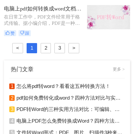
地；而Word文档则以其强大的编辑和
电脑上pdf如何转换成word文档？转转大师二种操作方法分享给你!
排版功能，在办公文档制作领域发挥
在日常工作中，PDF文件经常用于格
着不可或缺的作用。因此，将PDF文
式传输。据小编介绍，PDF是一种与
件转换为Word文档，以满足不同的办
应用程序、操作系统和硬件无关的便
公需求，成为了许多职场人士的必备
赞
踩
携式文档格式。PDF文件可以保证准
技能。
确的颜色和打印效果，无论在哪种打
<
1
2
3
>
印机上。难怪PDF格式经常出现在办
公文件传输中。然而，PDF文件的编
辑和操作更麻烦。此时，许多朋友问
小编电脑上pdf如何转换成word文档。
热门文章
更多 >
将pdf转word确实是个好方法。让我们
看看如何转换吧！
1
怎么将pdf转word？看看这五种转换方法！
2
pdf如何免费转化成word？四种方法对比与实操指南（附详细表格）
3
PDF转Word的三种实用方法对比：可编辑、保格式、避风险！
4
电脑上PDF怎么免费转换成Word？四种方法对比与实操指南（附详细表格）!
5
文件转Word形式：PDF、图片、扫描件3种来源分别怎么处理！