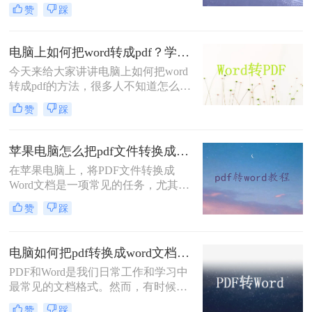
种文件格式。然而，有时候我们需要
赞
踩
将PDF文件转换为Word格式，以便更
好地编辑、修改和使用其中的内容。
那么电脑上怎么把pdf转换成word呢？
电脑上如何把word转成pdf？学会这三种方法，从此文件格式转换不求人
本文将介绍三种简单易行的方法，帮
今天来给大家讲讲电脑上如何把word
助您轻松实现PDF到Word的转换。
转成pdf的方法，很多人不知道怎么转
换格式，工作之后经常遇到相同的问
赞
踩
题，如果不会，那就比较麻烦了，没
关系，小编今天就教大家怎么word转
pdf，教你快速掌握转换方法。
苹果电脑怎么把pdf文件转换成word？这5种方法快速转换格式！
在苹果电脑上，将PDF文件转换成
Word文档是一项常见的任务，尤其在
处理文档编辑、格式调整或内容提取
赞
踩
时显得尤为重要。那么苹果电脑怎么
把pdf文件转换成word呢？以下将详细
介绍几种在苹果电脑上实现PDF转
电脑如何把pdf转换成word文档？试试这个方法吧！
Word的方法，帮助用户轻松完成转
PDF和Word是我们日常工作和学习中
换。
最常见的文档格式。然而，有时候我
们可能会遇到需要将PDF转换成Word
赞
踩