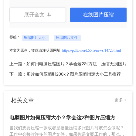
输出格式即可，如果想要大力的压缩，也可以调整
一下压缩程度，但是压缩力度越大，图片的画质会
有所影响哦。慎重选择。
展开全文 ⇊
在线图片压缩
标签：
压缩图片大小
压缩图片文件
本文为原创，转载请注明原网址:
https://pdftoword.55.la/news/14723.html
上一篇：如何用电脑压缩图片？学会这2种方法，压缩无损图片
下一篇：图片如何压缩到200k？图片压缩指定大小工具推荐
3、压缩成功，点击下载即可。大家也可以看到压缩
后的体积，对比压缩前是不是小了很多呢~
二、转转大师客户端批量图片压缩：
相关文章
更多 >
电脑图片如何压缩大小？学会这2种图片压缩方法，给你的电脑腾出40%的空间
当我们想要压缩一张或者是批量压缩多张图片时该怎么做呢？
工作中会接收许多的图片文件，如果你是文职工作的，那么经