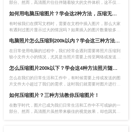
部分。然而，高清图片往往伴随着较大的文件体积，这不仅会
法。
占用大量存储空间，还会影响图片的上传和下载速度。因此，
如何用电脑压缩图片？学会这2种方法，压缩无损图片
学会图片怎么压缩大小变得尤为重要。本文将详细介绍几种常
用的图片压缩方法，帮助您轻松减小图片文件的大小。
有时候我们在撰写文档时，需要在文档中插入图片，那么大家
有遇到过图片显示过大的情况吗？如果插入的图片数量较多，
我们就需要对这些图片进行压缩，减少文档体积，便于储存。
电脑照片怎么压缩到200k以内？学会这三种方法就够用了！
在日常使用电脑的过程中，我们经常会遇到需要将照片压缩到
较小文件大小的情况，尤其是当照片需要上传至网络或发送电
子邮件时，200k以内的文件大小成为了一个常见的限制。那么
怎么压缩图片200k以下？学会这4种方法照片随意压缩!！
电脑照片怎么压缩到200k以内呢？本文将为您提供一系列实用
3、压缩完成，可以直接对比压缩前后的大小，是不
的方法和步骤，帮助您轻松地将电脑中的照片压缩到200k以
怎么在我们的日常生活和工作中，有时候需要上传或发送的图
是小了很多呢。压缩效果也可以打开文件查看哦。
内。
片文件大小超过了我们的需求，这时我们就需要对图片进行压
好啦！今天关于“电脑图片如何压缩大小”的内容分
缩，以减小其文件大小。本文将介绍几种常见的压缩图片的方
享就到这啦~
如何压缩图片？三种方法教你压缩图片！
法，旨在将图片大小压缩到200k以下。
在数字时代，图片已成为我们日常生活和工作中不可或缺的一
部分。然而，高清图片虽然带来极佳的视觉效果，却也因其庞
大的文件体积而带来了不少麻烦。从占用过多的存储空间到影
响网页加载速度，如何压缩图片成为了解决这些问题的关键。
本文将介绍多种图片压缩方法。