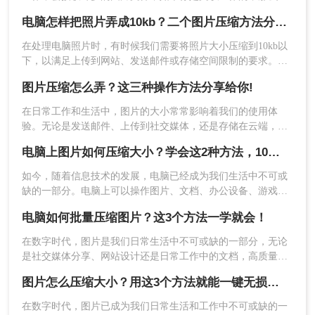
常会需要处理这些文件过大的问题，当你遇到图片很大的情况
电脑怎样把照片弄成10kb？二个图片压缩方法分享给你！
是怎么解决的呢
在处理电脑照片时，有时候我们需要将照片大小压缩到10kb以
下，以满足上传到网站、发送邮件或存储空间限制的要求。那
么电脑怎样把照片弄成10kb呢？下面将介绍三种简单易行的方
图片压缩怎么弄？这三种操作方法分享给你!
法，帮助你将电脑照片压缩到10kb以下。
1、选择文件压缩-图片压缩，支持批量添加图片批
在日常工作和生活中，图片的大小常常影响着我们的使用体
量压缩哦~
验。无论是发送邮件、上传到社交媒体，还是存储在云端，图
片的大小都会直接影响加载速度和存储空间。因此，学会如何
电脑上图片如何压缩大小？学会这2种方法，10倍压缩无损图片
压缩图片是非常有用的技能。那么图片压缩怎么弄呢？本文将
介绍几种常用的方法，分析它们的优缺点，并推荐一些高效的
如今，随着信息技术的发展，电脑已经成为我们生活中不可或
工具，帮助您轻松压缩图片的大小。
缺的一部分。电脑上可以操作图片、文档、办公设备、游戏
等。然而，由于图片多、文件大，将文件发送给朋友、亲戚或
电脑如何批量压缩图片？这3个方法一学就会！
上级和下属会花费相当长的时间。有时因为时间太长，发送超
时，它会给我们的传输文件带来很多不必要的麻烦，这让我们
在数字时代，图片是我们日常生活中不可或缺的一部分，无论
很苦恼。我们可以压缩图片大小，只要体积变小就好办多了，
是社交媒体分享、网站设计还是日常工作中的文档，高质量的
那么电脑上图片如何压缩大小呢？
图片都扮演着重要角色。然而，高清图片往往伴随着较大的文
图片怎么压缩大小？用这3个方法就能一键无损压缩图片！
件大小，这不仅占用大量的存储空间，还会影响网络传输速
2、将需要压缩的图片上传上去，然后点击开始转
度。因此，学会在电脑上批量压缩图片，既能优化存储资源，
在数字时代，图片已成为我们日常生活和工作中不可或缺的一
换。
又能提升工作效率。本文将详细介绍电脑如何批量压缩图片方