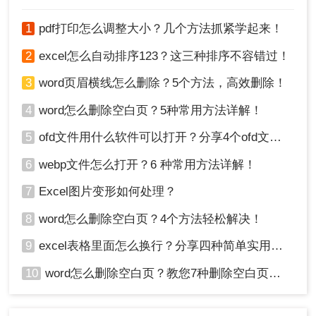
1
pdf打印怎么调整大小？几个方法抓紧学起来！
2
excel怎么自动排序123？这三种排序不容错过！
3
word页眉横线怎么删除？5个方法，高效删除！
2、当然，如果你表格无法移动，或者还解决不了问
题，你可以试试这个方法。进入「开始」-「段
4
word怎么删除空白页？5种常用方法详解！
落」-「显示编辑标记」，然后选中空白页上的“段
5
ofd文件用什么软件可以打开？分享4个ofd文件打开方法！
落标记”-「右键」-「字体」，勾选「隐藏」，最后
再“隐藏编辑标记”，此时，空白页就消失不见了。
6
webp文件怎么打开？6 种常用方法详解！
7
Excel图片变形如何处理？
8
word怎么删除空白页？4个方法轻松解决！
9
excel表格里面怎么换行？分享四种简单实用方法！
10
word怎么删除空白页？教您7种删除空白页的方法！