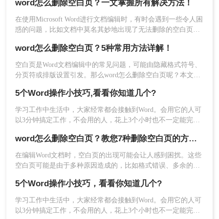
word怎么删除空白页？一文掌握所有解决方法！
页。
在使用Microsoft Word进行文档编辑时，有时会遇到一些令人困
惑的问题，比如文档中莫名其妙地出现了无法删除的空白页。
这些空白页不仅影响文档的整体美观度，还可能导致打印时浪
word怎么删除空白页？5种常用方法详解！
费纸张。那么word怎么删除空白页呢？本文将系统讲解6种常
见原因及对应的删除技巧，助您轻松清理多余页面。
方法3：查找替换删除空白页
空白页是Word文档编辑中的常见问题，可能由隐藏格式符号、
分页符或排版设置引发。那么word怎么删除空白页呢？本文整
理5种高效解决方案，助您快速清理多余页面。
我们还可以利用查找和替换功能，来批量删除被隐
5个Word操作小技巧,看看你知道几个?
藏的“分页符”删除空白页。
学习工作中生活中，大家经常都会接触到Word。会用它的人可
以3分钟搞定工作，不会用的人，花上3个小时也不一定能完
成。怎么才能把Word发挥出最大效果？分享5个技巧，让你的
word怎么删除空白页？教您7种删除空白页的方法！
工作事半功倍，一起来看看鸭~
在编辑Word文档时，空白页的出现可能会让人感到困扰。这些
空白页可能是由于多种原因造成的，比如格式错误、多余的分
页符、隐藏的字符或者内容排版不当等。本文将为您详细介绍
5个Word操作小技巧，看看你知道几个?
word怎么删除空白页。
学习工作中生活中，大家经常都会接触到Word。会用它的人可
以3分钟搞定工作，不会用的人，花上3个小时也不一定能完