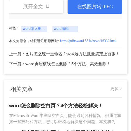
展开全文 ⇊
在线图片转JPEG
标签：
word怎么删除空白页
word编辑
本文为原创，转载请注明原网址:
https://pdftoword.55.la/news/16332.html
2、我们进入「开始」-「段落」，点击「显示编辑
标记」，此时，我们就可以看到，页面中有一些被
上一篇：图片怎么统一重命名？试试这方法批量搞定上百张！
隐藏的段落标记，例如：“分节符”，将光标定位
下一篇：word页眉横线怎么删除？5个方法，高效删除！
到“分节符”前面，按下键盘上的“Delete”即可删除。
相关文章
更多 >
word怎么删除空白页？4个方法轻松解决！
在Microsoft Word中删除空白页可能会遇到各种情况，但通过掌
握一些技巧和方法，您可以轻松地解决这个问题。本文将为您
提供word怎么删除空白页解决方案，帮助您在Word中删除空白