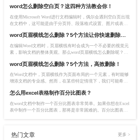
成。怎么才能把Word发挥出最大效果？分享5个Word操作小技
word怎么删除空白页？这四种方法教会你！
巧，让你的工作事半功倍，一起来看看鸭~
在使用Microsoft Word进行文档编辑时，偶尔会遇到空白页出现
在文档中，这可能是由于分页符、段落格式设置、图片或表格
布局不当等原因造成的。这些多余的空白页不仅影响文档的整
word页眉横线怎么删除？5个方法让你快速删除页眉横线
体观感，还可能在打印时造成纸张浪费。那么word怎么删除空
方法4：末尾表格导致空白页无法删除
白页呢？本文将介绍几种在Word中删除空白页的有效方法，帮
在编辑Word文档时，页眉横线有时会成为一个不必要的视觉元
助你轻松整理文档，让内容更加紧凑。
素，影响文档的整体美观。那么word页眉横线怎么删除呢？本
1、其实，许多情况，可能是因为末尾有表格，导致
文将详细介绍几种常见的Word页眉横线删除方法，帮助您轻松
下一页空白页无法删除。这时候，我们可以将表格
word页眉横线怎么删除？5个方法，高效删除！
解决这一问题。
稍微缩小一下，或者向上移动一下，就能够轻松删
在Word文档中，页眉横线作为页面布局的一个元素，有时能够
除后面的空白页了。
增添文档的专业感。然而，在某些特定情境下，我们可能希望
去除这条横线，以达到更加简洁或符合特定排版要求的视觉效
怎么用excel表格制作百分比图表？
果。那么word页眉横线怎么删除呢？本文将详细阐述几种常用
的方法来删除Word页眉中的横线，帮助您轻松应对这一挑战。
在word文档中制作一个百分比图表非常简单。如果你想在Excel
表中制作一个百分比图表，那将是非常困难的。百分比图表信
息一目了然。今天，小编将与大家分享如何在Excel中制作百分
比图表的操作方法。
热门文章
更多 >