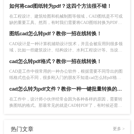
方时，将CAD文件转换为PDF文件就变得十分必要。高质量的
如何将cad图纸转为pdf？这四个方法很不错！
PDF文件能清晰地展示CAD设计的所有细节，便于查看和打
印。那么cad怎么转清晰的pdf呢？以下是将CAD文件转换为高
在工程设计、建筑绘图和机械制图等领域，CAD图纸是不可或
质量PDF格式的详细指南。
缺的重要工具。然而，有时我们需要将CAD图纸转换为PDF格
式，以便更好地进行分享、打印或存档。PDF格式具有跨平台
图纸cad怎么转pdf？教你一招在线转换！
性、兼容性好以及不易被篡改的特点，因此备受青睐。那么如
何将cad图纸转为pdf呢？本文将介绍四种将CAD图纸转换为
CAD设计是一种计算机辅助设计技术，并且会被应用到很多领
3、文件上传后，点击开始转换即可。
PDF的方法，帮助读者轻松应对这一需求。
域，比如一些建筑设计、结构设计、水利工程设计等。当设计
师发送或展示的CAD图纸时，如果直接使用CAD格式的图纸文
cad怎么转pdf格式？教你一招在线转换！
件就不是很方便了。有经验的设计师通常会把图纸转换成PDF
文件再分享。那么图纸cad怎么转pdf呢？下面给大家分享一个
CAD是工作中很常用的一种办公软件，根据需要不同导出的图
好用的方法。
纸格式也会不同，很多刚入门的朋友不知道cad怎么转pdf格
式，这里就简单的分享一个好用的方法，需要的朋友可以试一
cad怎么转为pdf文件？教你一种一键批量转换的方法！
试~
在工作中，设计师小伙伴经常会因为各种各样的原因，需要转
换图纸的格式。那最常见的就是CAD转PDF了，有时候还需要
把PDF转成CAD！
4、转换完成，点击打开就能看到转换后的文件。
热门文章
更多 >