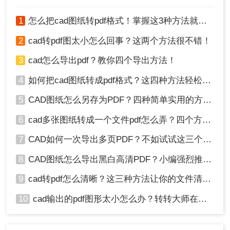
四、调整CAD文件的分辨率和色彩模式
1
怎么把cad图纸转pdf格式！掌握这3种方法就可以
CAD文件的分辨率和色彩模式也会影响转换后的
PDF文件大小和质量。如果需要将CAD文件转换成
2
cad转pdf图太小怎么回事？这两个方法很不错！
高质量的PDF文件，可以适当调整CAD文件的分辨
率和色彩模式。例如，可以将CAD文件的分辨率调
3
cad怎么导出pdf？教你四个导出方法！
整为300dpi以上，将色彩模式调整为CMYK等。
4
如何把cad图纸转成pdf格式？这四种方法轻松转换！
总之，将CAD文件转换成PDF格式有多种技巧，可
以根据具体情况选择合适的方法。需要注意的是，
5
CAD图纸怎么另存为PDF？四种简单实用的方法推荐
在转换文件时，要保持文件的质量和清晰度，避免
6
cad多张图纸转成一个文件pdf怎么弄？四个方法帮你搞定！
出现模糊或者失真的情况。
7
CAD如何一次导出多页PDF？不如试试这三个方法！
8
CAD图纸怎么导出黑白高清PDF？小编强烈推荐这三种方法！
9
cad转pdf怎么清晰？这三种方法让你的文件清晰无比！
10
cad输出的pdf图形太小怎么办？转转大师在线搞定