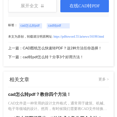
5、转换完成点击下载文件即可得到你想要的PDF文
展开全文 ⇊
在线CAD转PDF
件。
二、使用CAD软件自带的导出功能
标签：
cad怎么转pdf
cad转pdf
很多CAD软件都提供了导出PDF格式的功能。例
本文为原创，转载请注明原网址:
https://pdftoword.55.la/news/16190.html
如，AutoCAD软件可以通过“文件”菜单中的“导出”选
项，选择导出为PDF格式。SolidWorks软件也可以
上一篇：CAD图纸怎么快速转PDF？这2种方法任你选择！
通过“文件”菜单中的“保存为PDF”选项，将文件保存
下一篇：cad转pdf怎么转？分享3个好用方法！
为PDF格式。
三、使用专业软件
相关文章
更多 >
有很多专业的CAD软件，如AutoCAD、
SolidWorks、转转大师PDF转换器等，这些软件都
cad怎么转pdf？教你四个方法！
提供了导出PDF格式的功能。使用这些软件的导出
功能可以将CAD文件转换成PDF格式，同时保持文
CAD文件是一种常用的设计文件格式，通常用于建筑、机械、
件的质量和清晰度，下面以转转大师PDF转换器操
电子等领域的设计。然而，有时候我们需要将CAD文件转换成
作为例。
PDF格式，以便更好地进行交流和分享。下面将介绍几种常用