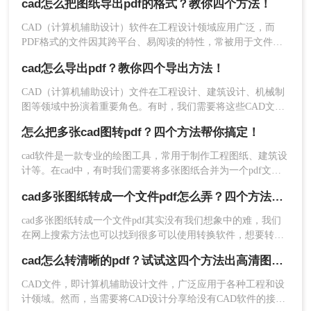
cad怎么把图纸导出pdf的格式？教你四个方法！
的cad怎么转pdf的技巧。
操作如下：
1、在官网处下载转转大师客户端，安装后打开。
CAD（计算机辅助设计）软件在工程设计领域应用广泛，而
PDF格式的文件因其跨平台、易阅读的特性，常被用于文件分
享和存档。因此，将CAD图纸导出为PDF格式的需求日益增
cad怎么导出pdf？教你四个导出方法！
多。那么CAD怎么把图纸导出PDF的格式呢？本文将介绍四种
常用的方法，帮助您轻松实现CAD图纸到PDF的转换。
CAD（计算机辅助设计）文件在工程设计、建筑设计、机械制
图等领域中扮演着重要角色。有时，我们需要将这些CAD文件
导出为PDF格式，以便在不同的平台和设备上进行查看和共
怎么把多张cad图转pdf？四个方法帮你搞定！
享。那么cad怎么导出pdf呢？本文将介绍四种将CAD文件导出
为PDF的方法。
cad软件是一款专业的绘图工具，常用于制作工程图纸、建筑设
计等。在cad中，有时我们需要将多张图纸合并为一个pdf文
件，方便浏览和共享。那么，接下来就让我来为大家介绍一下
cad多张图纸转成一个文件pdf怎么弄？四个方法帮你搞定！
2、然后选择CAD转换-CAD转PDF，直接点击界面
怎么把多张cad图转pdf的方法吧！
中间的加号就可以添加文件，如果需要批量转换，
cad多张图纸转成一个文件pdf其实没有我们想象中的难，我们
那么直接点添加文件夹，这样可以快速的批量导入
在网上搜索方法也可以找到很多可以使用转换软件，想要转换
文件。
格式，那么使用转换软件就是最好的方法，不过网上有很多软
cad怎么转清晰的pdf？试试这四个方法出高清图纸！
件并没有说的那么好用，所以小编今天就来给大家讲讲cad转
pdf。
CAD文件，即计算机辅助设计文件，广泛应用于各种工程和设
计领域。然而，当需要将CAD设计分享给没有CAD软件的接收