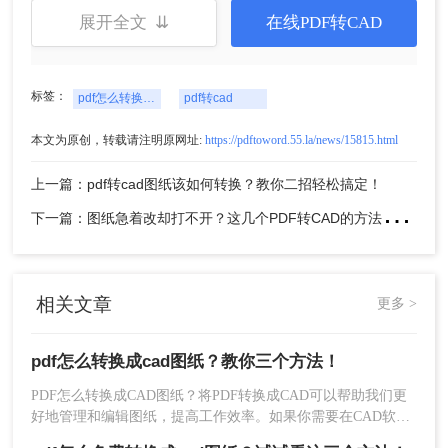
展开全文 ⇊
在线PDF转CAD
标签：
pdf怎么转换成cad图纸
pdf转cad
本文为原创，转载请注明原网址:
https://pdftoword.55.la/news/15815.html
上一篇：pdf转cad图纸该如何转换？教你二招轻松搞定！
下
一篇：图纸急着改却打不开？这几个PDF转CAD的方法真管用！
5、转换成功后，点击下载就可以了。
方法二、转转大师客户端批量PDF转CAD
相关文章
更多 >
1、官网（https://pdf.55.la/）下载转转大师客户端，并
pdf怎么转换成cad图纸？教你三个方法！
且打开。
PDF怎么转换成CAD图纸？将PDF转换成CAD可以帮助我们更
好地管理和编辑图纸，提高工作效率。如果你需要在CAD软件
中使用PDF文件中的标注和注释，需要将其转换为CAD图纸格