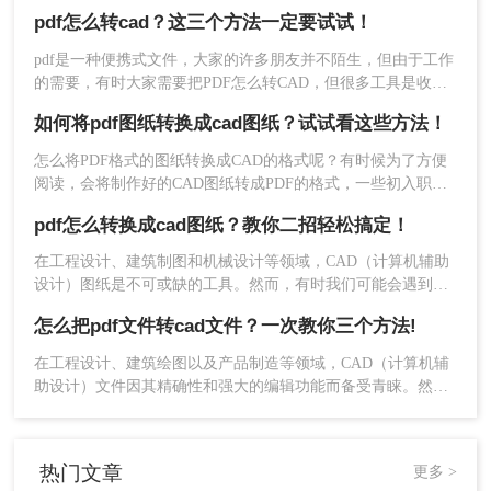
今天小编就来给大家讲讲pdf图纸怎样转cad图的方法，如果你
pdf怎么转cad？这三个方法一定要试试！
还不知道的话，那么就要收藏一下了，因为很有可能你以后会
用到，下面就来分享pdf转cad的操作方法。
pdf是一种便携式文件，大家的许多朋友并不陌生，但由于工作
3、需要设置的话也是可以设置一下，然后再点击开始
的需要，有时大家需要把PDF怎么转CAD，但很多工具是收费
的，今天小编教你如何免费PDF转CAD，需要朋友可以跟着尝
转换哦，如果转换的文件较多，可以选择添加文件夹，
如何将pdf图纸转换成cad图纸？试试看这些方法！
试一下哦。
批量将文件添加进去。
怎么将PDF格式的图纸转换成CAD的格式呢？有时候为了方便
阅读，会将制作好的CAD图纸转成PDF的格式，一些初入职场
还不懂格式转换的朋友，对于这类的转换问题难免会觉得有点
pdf怎么转换成cad图纸？教你二招轻松搞定！
困难，那么如何将pdf图纸转换成cad图纸呢？今天就来给大家
讲讲pdf转cad的方法，下次遇到格式转换问题就不难了。
​在工程设计、建筑制图和机械设计等领域，CAD（计算机辅助
设计）图纸是不可或缺的工具。然而，有时我们可能会遇到一
些以PDF格式提供的图纸，这些图纸无法直接在CAD软件中进
怎么把pdf文件转cad文件？一次教你三个方法!
行编辑和修改。因此，了解PDF怎么转换成CAD图纸变得尤为
重要。本文将为您详细介绍几种常用的PDF转CAD的方法。
在工程设计、建筑绘图以及产品制造等领域，CAD（计算机辅
助设计）文件因其精确性和强大的编辑功能而备受青睐。然
而，在实际应用中，我们有时会遇到只有PDF格式的设计图纸
或文档，这时就需要将这些PDF文件转换为CAD文件以便进行
4、PDF转CAD成功，点击打开可查看CAD文件。
编辑和进一步操作。那么怎么把pdf文件转cad文件呢？本文将
热门文章
更多 >
介绍几种常用的将PDF文件转换为CAD文件的方法。