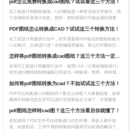
pdf怎么免费转换成cad图纸？试试看这三个方法！
式。而将PDF文件转换为CAD图纸，有什么方法可以实现。下
面就给大家介绍三种方法。
在工程设计和制造领域，CAD图纸是一种常见的文件格式，用
于存储和共享设计信息。然而，有时候我们可能会遇到需要将
PDF文件转换为CAD图纸的情况。这通常是因为我们需要编辑
PDF图纸怎么转换成CAD？试试这三个转换方法！
或打印CAD图纸，而原始文件是以PDF格式提供的。在这篇文
章中，我们将介绍pdf怎么免费转换成cad图纸的方法。
在工程设计和建筑行业中，经常需要将PDF格式的图纸转换为
CAD格式，以便进行进一步的编辑和修改。那么PDF图纸怎么
转换成CAD呢？本文将介绍三种常用的将PDF图纸转换为CAD
怎样将pdf图纸转换成cad图纸？这三个方法一定试试！
图纸的方法，帮助您根据不同的需求选择最合适的方式。
2、然后选择“CAD转换”-“PDF转CAD”，然后上传PDF
在现代工程设计和建筑行业中，使用CAD（计算机辅助设计）
文件。
软件进行图纸绘制和编辑已经成为一种标准。然而，有时我们
可能需要将已有的PDF格式的图纸转换为CAD格式，以便进行
如何将pdf图纸转换为cad？不如试试这三个方法！
进一步的修改和编辑。本文将介绍怎样将pdf图纸转换成cad图
纸，方便您的工作和项目进展。
PDF可以转换成CAD图纸吗？要怎么转呢？大家都知道，如果
两种不同格式的文件可以进行互转那就太方便了，不用重新去
编辑，直接转换就能用，实际上，也确实有这样的转换软件，
pdf图纸怎样转cad图？这三个方法看后你就懂了！
只是很多人都不知道，那么如何将pdf图纸转换为cad？下面一
起看看吧。
你知道吗？PDF文件可以转换成CAD文件哦，很多人都不知
道，知道的话，工作中遇到转换的问题就可以轻易的解决了，