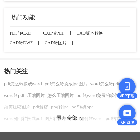
看完以上pdf怎么转换成cad图纸方法介绍了，你现在知
热门功能
道怎么pdf转cad了吧，是不是很简单呢~没错，就是这
PDF转CAD
丨
CAD转PDF
丨
CAD版本转换
丨
么的简单，快来试试吧。
CAD转DWF
丨
CAD转图片
丨
热门关注
pdf怎么转换成word
pdf怎么转换成jpg图片
word怎么转pdf
word转pdf
压缩图片
怎么压缩图片
pdf转word免费的软件
如何压缩图片
pdf解密
png转jpg
pdf转换ppt
展开全部 ∨
word如何转换成pdf
图片转换格式
pdf如何转word
pdf格式转换
在线pdf转换成word
pdf转图片
pdf怎么转换成jpg图片
图片转pdf