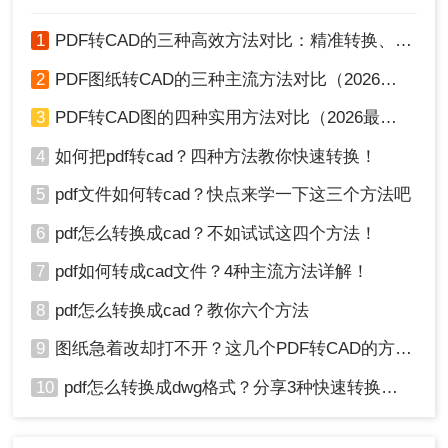
1
PDF转CAD的三种高效方法对比：精准转换、可编辑、保图层！
2
PDF图纸转CAD的三种主流方法对比（2026实用版）：选对工具效率翻倍！
3
PDF转CAD图的四种实用方法对比（2026最新版）：按需选择，效率至上！
4
如何把pdf转cad？四种方法教你快速转换！
5
pdf文件如何转cad？快点来学一下这三个方法吧
6
pdf怎么转换成cad？不如试试这四个方法！
方法三、Adobe Illustrator CS4
7
pdf如何转成cad文件？4种主流方法详解！
1、打开软件，然后ctrl+o找到文件位置，将pdf文件导
8
pdf怎么转换成cad？教你六个方法
入到画布中。
9
图纸急着改却打不开？这几个PDF转CAD的方法真管用！
10
pdf怎么转换成dwg格式？分享3种快速转换方法！