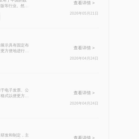
广泛应用于中国的数
查看详情 >
出版等行业。然
将其转换为图片格
2026年05月21日
为图片的方法。
存储和展示具有固定布
查看详情 >
便更方便地进行查
FD图片转换成
2026年04月24日
用于电子发票、公
查看详情 >
片格式以便更方便
来实现这一转
2026年04月24日
国自主研发和制定，主
查看详情 >