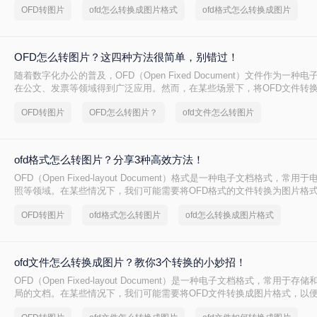
OFD转图片
ofd怎么转换成图片格式
ofd格式怎么转换成图片
绍三种将ofd转图片的方法。
OFD怎么转图片？这四种方法很简单，别错过！
随着数字化办公的普及，OFD（Open Fixed Document）文件作为一种
在公文、发票等领域得到广泛应用。然而，在某些场景下，将OFD文件转
为方便，以便进行查看、分享或存档。那么OFD怎么转图片呢？以下是几种
OFD转图片
OFD怎么转图片？
ofd文件怎么转图片
图片的实用方法。
ofd格式怎么转图片？分享3种高效方法！
OFD（Open Fixed-layout Document）格式是一种电子文档格式，常
照等领域。在某些情况下，我们可能需要将OFD格式的文件转换为图片格
分享或打印。那么ofd格式怎么转图片呢？本文将介绍三种将OFD格式转换
OFD转图片
ofd格式怎么转图片
ofd怎么转换成图片格式
法。
ofd文件怎么转换成图片？教你3个转换的小妙招！
OFD（Open Fixed-layout Document）是一种电子文档格式，常用于
局的文档。在某些情况下，我们可能需要将OFD文件转换成图片格式，以
看、分享或打印。那么ofd文件怎么转换成图片呢？本文将介绍三种将OFD