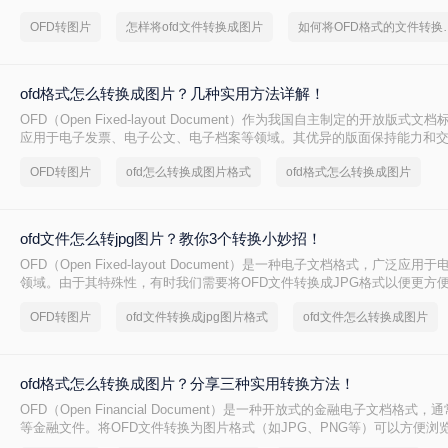
档，有时需要将其转换为图片格式。那么怎样将ofd文件转换成图片呢？本
OFD转图片
怎样将ofd文件转换成图片
如何将OFD格
见的OFD转图片的方法，帮助用户根据自身需求选择最适合的方式。
ofd格式怎么转换成图片？几种实用方法详解！
OFD（Open Fixed-layout Document）作为我国自主制定的开放版式
应用于电子发票、电子公文、电子档案等领域。其优异的版面保持能力和
可。然而，在日常办公或资料流转中，我们常常会遇到一个现实需求：ofd
OFD转图片
ofd怎么转换成图片格式
ofd格式怎么转换成图片
图片？无论是为了快速展示发票内容，还是将公文页面嵌入报告，将OFD
种高效便捷的解决方案。
ofd文件怎么转jpg图片？教你3个转换小妙招！
OFD（Open Fixed-layout Document）是一种电子文档格式，广泛应
领域。由于其特殊性，有时我们需要将OFD文件转换成JPG格式以便更方
那么ofd文件怎么转jpg图片呢？本文将详细介绍三种将OFD文件转换为JP
OFD转图片
ofd文件转换成jpg图片格式
ofd文件怎么转换成图片
助您根据具体需求选择最适合的方式。
ofd格式怎么转换成图片？分享三种实用转换方法！
OFD（Open Financial Document）是一种开放式的金融电子文档格式
等金融文件。将OFD文件转换为图片格式（如JPG、PNG等）可以方便浏
性，并适用于各种在线教育、宣传推广等场景。那么ofd格式怎么转换成图