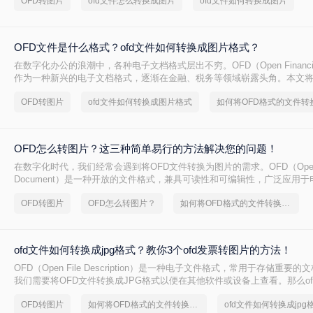
OFD转图片
ofd文件怎么转换成图片
ofd文件如何转换成图片
的方法。
OFD文件是什么格式？ofd文件如何转换成图片格式？
在数字化办公的浪潮中，各种电子文档格式层出不穷。OFD（Open Financial 
作为一种新兴的电子文档格式，逐渐在金融、税务等领域崭露头角。本文将
式的基本概念，并详细讲解ofd文件如何转换成图片格式，以便于更广泛的
OFD转图片
ofd文件如何转换成图片格式
OFD怎么转图片？这三种简单易行的方法解决您的问题！
在数字化时代，我们经常会遇到将OFD文件转换为图片的需求。OFD（Open F
Document）是一种开放的文件格式，兼具可读性和可编辑性，广泛应用
和存储中。然而，有时我们需要将OFD文件转换为图片，以便在不同的平
OFD转图片
OFD怎么转图片？
如何将OFD格式的文件转换成图片
那么OFD怎么转图片呢？本文将介绍三种简单易行的方法，帮助您快速将O
图片。
ofd文件如何转换成jpg格式？教你3个ofd发票转图片的方法！
OFD（Open File Description）是一种电子文件格式，常用于存储重要
我们需要将OFD文件转换成JPG格式以便在其他软件或设备上查看。那么o
成jpg格式呢？本文将介绍三种将OFD文件转换成JPG格式的方法，帮助
OFD转图片
如何将OFD格式的文件转换成图片
ofd文件如何转换成jpg
换。