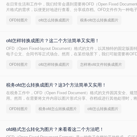
在日常生活和工作中，我们经常会遇到需要将OFD（Open Fixed Docume
片格式的需求，以便更好地进行查看、分享或存档。OFD文件作为一种电
固定版面、高保真等特点，但在某些场景下，将其转换为图片格式则更为方便
OFD转图片
ofd怎么转换成图片
税务ofd怎么转换成图片
么转换成图片呢？以下是几种将OFD转换成图片的实用方法。
ofd怎样转换成图片？这二个方法简单又实用！
OFD（Open Fixed-layout Document）格式的文件，以其独特的固定
电子公文、合同书等正式场合。然而，在某些场景下，我们可能需要将OF
格式，以便于查看、编辑或分享。那么OFD怎样转换成图片呢？本文将介绍
OFD转图片
ofd怎样转换成图片
怎样将ofd文件转换成图片
换为图片的方法，帮助您轻松实现这一操作。
税务ofd怎么转换成图片？这3个方法简单又实用！
在税务工作中，OFD（Open Fixed Document）格式的文件因其安全、
用。然而，在需要将文件内容以图片形式分享、存档或进行其他处理时，将
就显得尤为重要。那么税务ofd怎么转换成图片呢？本文将详细介绍几种将税
OFD转图片
税务ofd怎么转换成图片
ofd怎么转换成图片
图片的方法，并对每种方法进行简要介绍，帮助您根据实际需求选择最适
ofd格式怎么转化为图片？来看看这二个方法吧！