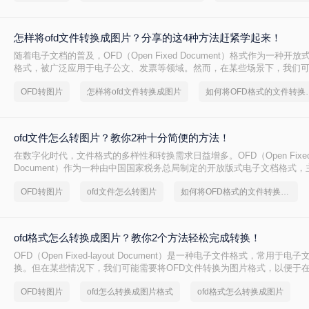
怎样将ofd文件转换成图片？分享的这4种方法赶紧学起来！
随着电子文档的普及，OFD（Open Fixed Document）格式作为一种开
格式，被广泛应用于电子公文、发票等领域。然而，在某些场景下，我们可
件转换成图片格式以便更好地查看、分享或保存。那么怎样将ofd文件转换
OFD转图片
怎样将ofd文件转换成图片
如何将OFD格
是一些将OFD文件转换成图片的有效方法。
ofd文件怎么转图片？教你2种十分简便的方法！
在数字化时代，文件格式的多样性和转换需求日益增多。OFD（Open Fixed-l
Document）作为一种由中国国家税务总局制定的开放版式电子文档格式
票、公文、档案等领域。然而，在某些场景下，我们可能需要将OFD文件
OFD转图片
ofd文件怎么转图片
如何将OFD格式的文件转换成图片
以便于查看、编辑或分享。本文将指导您ofd文件怎么转图片。
ofd格式怎么转换成图片？教你2个方法轻松完成转换！
OFD（Open Fixed-layout Document）是一种电子文件格式，常用于
换。但在某些情况下，我们可能需要将OFD文件转换为图片格式，以便于
器的情况下查看、分享或嵌入到其他文档中。那么OFD格式怎么转换成图
OFD转图片
ofd怎么转换成图片格式
ofd格式怎么转换成图片
介绍几种将OFD格式转换成图片的方法。