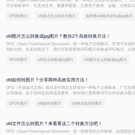
OFD（Open Fixed Document Format）是一种电子文档的开放格式，
字文档标准中。它支持文本、图像和图形，主要用于政府、金融、法律及
而，由于其国际普及程度不高，处理OFD文件的工具相对较少，尤其是在
OFD转图片
ofd格式怎么转化为图片
如何将ofd格式转化成jpg格式
式方面。那么ofd格式怎么转化为图片呢？本文将介绍两种将OFD格式转化
ofd图片怎么转换成jpg图片？教你2个高效转换方法！
OFD（Open Fixed-layout Document）是一种电子文档格式，常用于
局的文档。在某些情况下，我们可能需要将OFD图片转换成JPG格式，以
看、分享或打印。那么ofd图片怎么转换成jpg图片呢？本文将介绍两种将O
OFD转图片
ofd怎么转换成jpg图片
ofd图片怎么转换成jpg图片
JPG图片的方法。
ofd如何转图片？分享两种高效实用方法！
OFD（开放版式文档）格式是中国自主研发的一种电子文档标准，广泛应
文等领域。由于其特定的阅读器要求，有时我们需要将OFD文件转换为图
地查看或分享。那么ofd如何转图片呢？本文将介绍两种简单而有效的方法
OFD转图片
ofd如何转图片
ofd格式如何转图片
换。
ofd文件怎么转图片？来看看这二个转换方法吧！
OFD（Open Fixed-layout Document）是一种新型的文件标准，由我