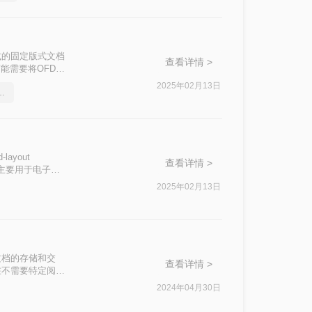
放式的固定版式文档
查看详情 >
能需要将OFD文
成图片呢？以下
2025年02月13日
式的文件转换成图片
ayout
查看详情 >
，主要用于电子发
转换为图片格式，
2025年02月13日
电子文档的存储和交
查看详情 >
在不需要特定阅读
片呢？本文将详细
2024年04月30日