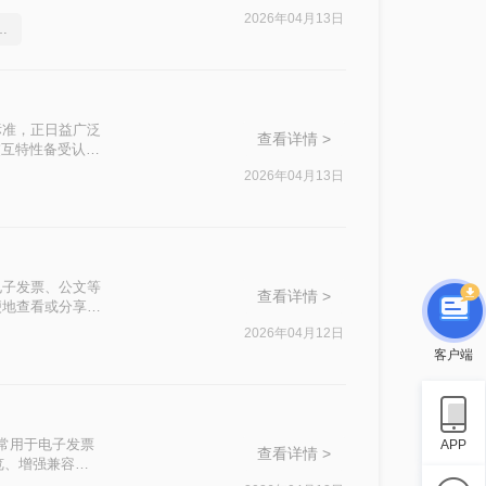
文将介绍两种常
2026年04月13日
式的文件转换成图片
文档标准，正日益广泛
查看详情 >
交互特性备受认
格式怎么转换成
2026年04月13日
转换为图片都是一
用于电子发票、公文等
查看详情 >
便地查看或分享。
G图片的方法，帮
2026年04月12日
客户端
，通常用于电子发票
APP
查看详情 >
览、增强兼容
片呢？本文将介