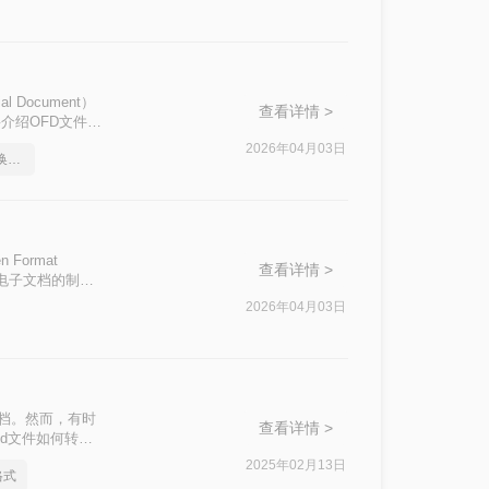
Document）
查看详情 >
介绍OFD文件格
应用和分享。
2026年04月03日
如何将OFD格式的文件转换成图片
ormat
查看详情 >
于电子文档的制作
台上共享和展示。
2026年04月03日
FD文件转换为
的文档。然而，有时
查看详情 >
fd文件如何转换
您轻松实现格式转
2025年02月13日
格式