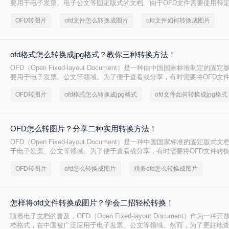
要用于电子发票、电子公文等固定版式的文档。由于OFD文件需要使用特
正常预览，因此有时我们需要将其转换为图片格式，以便在手机等移动设
OFD转图片
ofd文件怎么转换成图片
ofd文件如何转换成图片
其他人。那么ofd文件怎么转图片呢？本文将介绍两种将OFD文件转换为图
ofd格式怎么转换成jpg格式？教你三种转换方法！
OFD（Open Fixed-layout Document）是一种由中国国家标准制定的
要用于电子发票、公文等领域。为了便于查看或分享，有时需要将OFD文
图片格式，如JPG。那么ofd格式怎么转换成jpg格式呢？本文将介绍三种常用
OFD转图片
ofd格式怎么转换成jpg格式
ofd文件如何转换成jpg格式
的方法。
OFD怎么转图片？分享二种实用转换方法！
OFD（Open Fixed-layout Document）是一种中国国家标准的固定版
于电子发票、公文等领域。为了便于查看或分享，有时需要将OFD文件转
JPEG或PNG。那么OFD怎么转图片呢？本文将介绍两种常用的OFD转图
OFD转图片
ofd怎么转换成图片
税务ofd怎么转换成图片
怎样将ofd文件转换成图片？学会二招轻松转换！
随着电子文档的普及，OFD（Open Fixed-layout Document）作为一
档格式，在中国被广泛应用于电子发票、公文等领域。然而，为了更好地