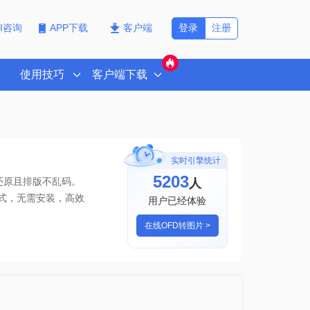
登录
注册
PI咨询
APP下载
客户端
使用技巧
客户端下载
实时引擎统计
5207
人
还原且排版不乱码。
式
，无需安装，高效
用户已经体验
在线OFD转图片 >