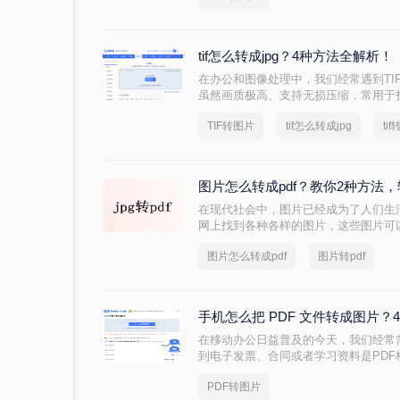
tif怎么转成jpg？4种方法全解析！
在办公和图像处理中，我们经常遇到TIF
虽然画质极高、支持无损压缩，常用于
且兼容性较差，很多普通设备无法直接预览
TIF转图片
tif怎么转成jpg
ti
题，将TIF转换为通用的JPG格式显得
图片怎么转成pdf？教你2种方法
在现代社会中，图片已经成为了人们生
网上找到各种各样的图片，这些图片可
笔记。但是，在某些情况下，我们需要
图片怎么转成pdf
图片转pdf
片怎么转成pdf呢？下面这款软件，大
手机怎么把 PDF 文件转成图片
在移动办公日益普及的今天，我们经常
到电子发票、合同或者学习资料是PDF
者为了方便在朋友圈、微信群分享，我
PDF转图片