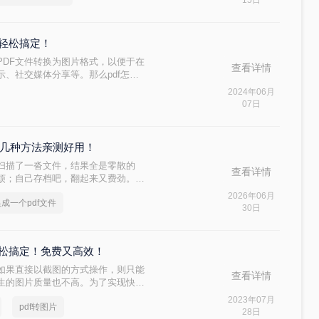
15日
你轻松搞定！
PDF文件转换为图片格式，以便于在
查看详情
示、社交媒体分享等。那么pdf怎么
，帮助您轻松实现PDF到图片的转
2024年06月
07日
这几种方法亲测好用！
扫描了一沓文件，结果全是零散的
查看详情
麻烦；自己存档吧，翻起来又费劲。其
就能一次性解决传输和整理的问题。
2026年06月
换成一个pdf文件
管在电脑还是手机上打开，排版都不会
30日
轻松搞定！免费又高效！
，如果直接以截图的方式操作，则只能
查看详情
生的图片质量也不高。为了实现快速
但是pdf如何转成图片格式呢？下面
2023年07月
pdf转图片
28日