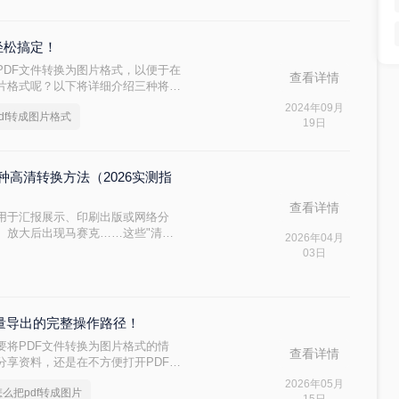
轻松搞定！
PDF文件转换为图片格式，以便于在
查看详情
图片格式呢？以下将详细介绍三种将
松完成转换。
2024年09月
df转成图片格式
19日
种高清转换方法（2026实测指
查看详情
片用于汇报展示、印刷出版或网络分
、放大后出现马赛克……这些"清晰
2026年04月
重要信息无法识别。那么PDF 怎么
03日
图片！本文直击痛点，提供可立即执
印刷级清晰度！
批量导出的完整操作路径！
要将PDF文件转换为图片格式的情
查看详情
分享资料，还是在不方便打开PDF阅
DF转成图片都是一项必备技能。本文
2026年05月
怎么把pdf转成图片
您快速掌握这项技能。