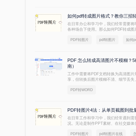
如何pdf转成图片格式？教你三招
在日常办公和学习中，我们经常需要将
各种场合下使用。那么如何PDF转成
PDF转换为图片格式的方法，帮助您轻
PDF转图片
pdf转图片
如何p
PDF 怎么转成高清图片不模糊？5
南）
工作中需要将PDF文档转换为高清图
享，但转换后图片模糊不清、细节丢失
度灾难"不仅影响专业形象，更可能导致
PDF转WORD
转成高清图片不模糊呢？别再忍受模糊
行的高清转换方案，助您10分钟内获得
PDF转图片4法：从单页截图到
在日常工作和学习中，我们经常遇到需
况。无论是制作PPT素材、在社交媒体
读器的设备上查看内容，了解怎么把P
PDF转图片
pdf转图片在线
将详细介绍4种实用的转换方法，帮助