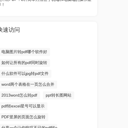
异！
快速访问
电脑图片转pdf哪个软件好
如何让所有的pdf同时旋转
什么软件可以jpg转pdf文件
word两个表格在一页怎么合并
2013word怎么转pdf
ppt转长图网站
pdf转excel星号可以显示
PDF竖屏的页面怎么旋转
分享一个让你惊叹不已的pdf转excel方法