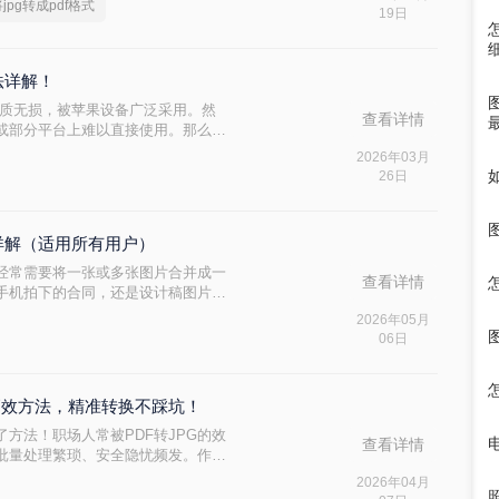
jpg转成pdf格式
19日
方法详解！
画质无损，被苹果设备广泛采用。然
查看详情
或部分平台上难以直接使用。那么照
多种主流转换方法，帮助用户快速将
2026年03月
PG格式。
26日
详解（适用所有用户）
经常需要将一张或多张图片合并成一
查看详情
、手机拍下的合同，还是设计稿图片，
发送。很多用户会问“图片怎么转成
2026年05月
种无需安装竞品软件的可靠方法，涵
06日
在线平台，每个方法均经过实测验证，确
种高效方法，精准转换不踩坑！
错了方法！职场人常被PDF转JPG的效
查看详情
批量处理繁琐、安全隐忧频发。作为
见过太多人因方法不当浪费时间。
2026年04月