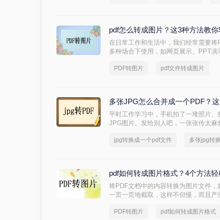
pdf怎么转成图片？这3种方法教
​在日常工作和生活中，我们经常需要将
多种场合下使用，如网页展示、PPT演
转成图片呢？本文将为您介绍三种方法
PDF转图片
pdf文件转成图片
换。
多张JPG怎么合并成一个PDF？
平时工作学习中，手机拍了一堆照片、
JPG图片。发给别人吧，一张张传太
实把多张JPG合并成一个PDF文档，
jpg转换成一个pdf文件
多张jpg转
PDF格式稳定、跨平台兼容性好，不
乱。
pdf如何转成图片格式？4个方法
将PDF文档中的内容转换为图片文件
一页一页地截取，这样不但慢，而且产
转换，我们可以批量pdf转成图片格式，
PDF转图片
pdf如何转成图片格式
就来给大家详细讲讲。