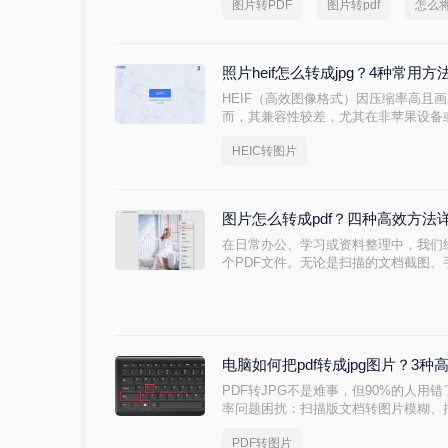
图片转PDF
图片转pdf
怎么将
帮助读者轻松实现转换需求。
照片heif怎么转成jpg？4种常用
HEIF（高效图像格式）因压缩率高且
而，其兼容性较差，尤其在非苹果设备
片heif怎么转成jpg呢？本文将介绍
HEIC转图片
HEIF/HEIC格式转换为通用性更强的J
图片怎么转成pdf？四种高效方法
在日常办公、学习或资料整理中，我们
个PDF文件。无论是扫描的文档截图
将其转换为PDF都能方便存档、打印或
PDF”？本文从专业角度出发，提供四
盖Windows、Mac、命令行工具和
保安全、高效。
电脑如何把pdf转成jpg图片？3
PDF转JPG不是难事，但90%的人用
率问题困扰：扫描版文档转图片模糊、
深耕电脑办公软件测评6年的小编，我
PDF转图片