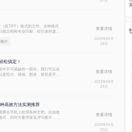
07日
（或TIFF）格式的文件。这种格式
查看详情
扫描文档和专业印刷，但它体积庞大
。为了解决这个tif怎么转成jpg问
2026年04月
f转图片
尤为重要。
24日
，轻松搞定！
活中不可或缺的一部分。我们可以在
查看详情
以是照片、插画、图表，甚至是手写
将这些图片转换为PDF文件。那么图
2023年09月
家可以先收藏一下。
24日
？4种高效方法实测推荐
需要在手机上处理各种文档。比如收
查看详情
格式，但对方要求发送JPG图片，或
们需要将PDF页面提取为图片。
2026年04月
03日