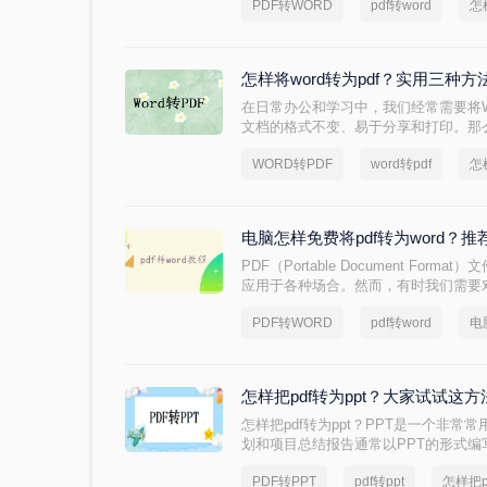
PDF转WORD
pdf转word
怎
怎样将word转为pdf？实用三种
在日常办公和学习中，我们经常需要将W
文档的格式不变、易于分享和打印。那么怎
绍三种在电脑端将Word转为PDF的
WORD转PDF
word转pdf
怎
电脑怎样免费将pdf转为word？
PDF（Portable Document Fo
应用于各种场合。然而，有时我们需要
其转换为Word格式就变得尤为重要。那么
PDF转WORD
pdf转word
电
本文将介绍两种免费将PDF转为Word
怎样把pdf转为ppt？大家试试这
怎样把pdf转为ppt？PPT是一个非
划和项目总结报告通常以PPT的形式编
法编辑。我们该怎么办？很容易，只要把p
PDF转PPT
pdf转ppt
怎样把p
将pdf转ppt的好方法，让我们来看看