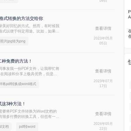
09日
图片格式转换的方法交给你
录美好回忆的方式。然而，有时候我
查看详情
格式以便于特定用途。比如，如果你
需要将它转换为PNG格式，因为
2023年05月
照片jpg转为png
。这篇文章将告诉你怎样将照片JPG
05日
进行格式转换。
你二种免费的方法！
同事发我一份PDF文件，让我帮忙将
查看详情
便利，在阅读和分享上极具优势，但是在
成word文档，那么问题来了，怎样
2023年07月
样将pdf转换成word格式
工作经验丰富的人自然不在话下，但对
17日
个将pdf转换成word格式方法，
来了解一下吧。
试试这3种方法！
要将PDF文件转换为Word文档的
查看详情
有很多付费的转换工具，但也有一些
费将pdf转word呢？下面，我将
2024年05月
rd文档
pdf转word
22日