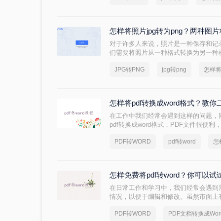
怎样将照片jpg转为png？两种
对于许多人来说，照片是一种保存和记
们需要将照片从一种格式转换为另一种
需要将照片用于网站或是打印，你可能
JPG转PNG
jpg转png
怎样将
PNG格式可以保留更高质量的照片细节
转为PNG，以便你可以在需要的时候
怎样将pdf转换成word格式？教
在工作中我们经常会遇到这样的问题，
pdf转换成word格式，PDF文件很
编辑上不能直接编辑，要想编辑还得转换
PDF转WORD
pdf转word
怎
将pdf转换成word格式？这类操作对
于职场新手来说，就让人很头疼了，学会这
再也不用担心不会转格式！下面就一起
怎样免费将pdf转word？你可以
在日常工作和学习中，我们经常会遇到需
情况，以便于编辑和修改。虽然市面上
免费的方法可以实现这一目标。那么怎样免
PDF转WORD
PDF文档转换成Wo
介绍三种免费将PDF转Word的方法。