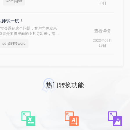
word转pdf
改成pdf，那么word怎样改成pdf
08日
转大师试一试！
中经常会遇到这个问题，客户向你发来
查看详情
字或者是要将里面的图片导出来，需要
遇到的一个问题，那就是乱码和排版
2023年09月
pdf如何转word
为什么会乱码呢？要怎样才不会乱
19日
热门转换功能