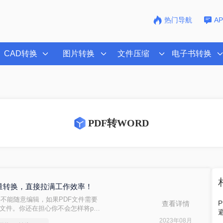
热门导航
A
CAD转换
图片转换
文件压缩
电子书转换
PDF转WORD
招批量转换，直接拉满工作效率！
文件不能随意编辑，如果PDF文件需要
查看详情
d文件。你还在担心你不会怎样将pdf
个有效的pdf转word方法！
2023年08月