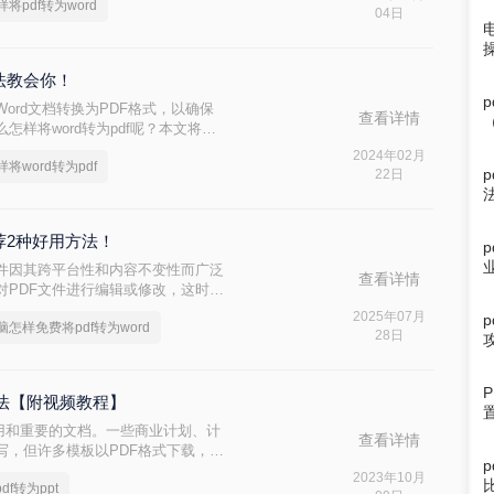
样将pdf转为word
04日
方法教会你！
ord文档转换为PDF格式，以确保
查看详情
样将word转为pdf呢？本文将介
方法，帮助你轻松完成格式转换。
2024年02月
样将word转为pdf
22日
推荐2种好用方法！
rmat）文件因其跨平台性和内容不变性而广泛
查看详情
对PDF文件进行编辑或修改，这时将
电脑怎样免费将pdf转为word呢？
2025年07月
脑怎样免费将pdf转为word
的方法。
28日
方法【附视频教程】
常常用和重要的文档。一些商业计划、计
查看详情
写，但许多模板以PDF格式下载，无
df转为ppt！以下是一个在线直接
2023年10月
df转为ppt
下面视频图文教程。