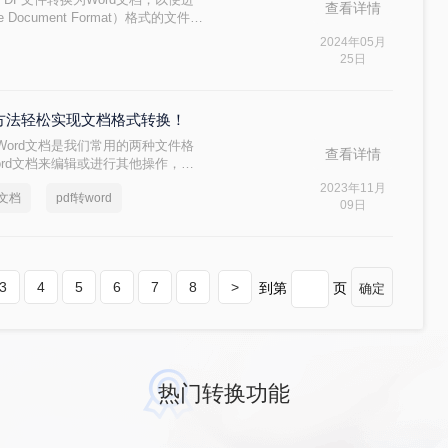
查看详情
Document Format）格式的文件虽
却不如Word文档灵活。那么pdf
2024年05月
绍几种将PDF文件转换为Word文档
25日
三个方法轻松实现文档格式转换！
mat）和Word文档是我们常用的两种文件格
查看详情
ord文档来编辑或进行其他操作，但
，我将详细介绍pdf怎么转换成
2023年11月
d文档
pdf转word
转换成可编辑的Word文档。
09日
3
4
5
6
7
8
>
到第
页
确定
热门转换功能