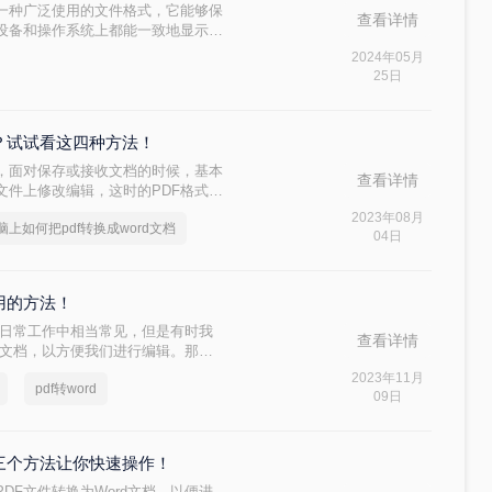
rmat）是一种广泛使用的文件格式，它能够保
查看详情
设备和操作系统上都能一致地显示。
Word文档（如.docx），以便更
2024年05月
df文档如何转换成word文档呢？
25日
。
档？试试看这四种方法！
，面对保存或接收文档的时候，基本
查看详情
文件上修改编辑，这时的PDF格式就
2023年08月
脑上如何把pdf转换成word文档
04日
好用的方法！
我们日常工作中相当常见，但是有时我
查看详情
rd文档，以方便我们进行编辑。那
ord文档呢？下面一起看看吧。
2023年11月
pdf转word
09日
这三个方法让你快速操作！
DF文件转换为Word文档，以便进