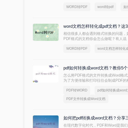
文档的内容、排版和格式。本文将介绍如何
WORD转PDF
word转pdf
如
法，并探讨其优缺点。
word文档怎样转化成pdf文档？
相信很多人都会遇到格式转换的问题，如
PDF格式的文档你会怎么做呢？有人说
但是如果你要转换的Word文档数量很
WORD转PDF
word文档怎样转化成
了，有什么好的办法可以快速word文档
大家一个word转pdf的方法，有需要的
pdf如何转换成word文档？教你5
怎么将PDF格式的文件转换成Word
为了方便传输和打印往往会制成PDF的
辑，想要修改或编辑里面的内容就得要转
PDF转WORD
pdf如何转换成wor
转换成word，那么pdf如何转换成wo
PDF文件转换成Word文档
如何把pdf转换成word文档？分
在现代数字化时代，PDF和Word是