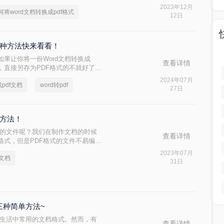
将word文档转换成pdf格式的方
2023年12月
何将word文档转换成pdf格式
12日
这3种方法快来看看！
果让你将一份Word文档转换成
查看详情
，直接另存为PDF格式的不就好了，
多呢，一个个打开另存为就很费时
2024年07月
pdf文档
word转pdf
怎样转化成pdf文档呢？今天就来教
27日
朋友学起来。
个方法！
格式的文件呢？我们在制作文档的时候
查看详情
格式，但是PDF格式的文件不易编
换成其他格式，比如说将pdf文件
2023年07月
d文档
rd文档呢？下面就来给大家讲一讲吧。
31日
享三种简单方法~
我们生活中常用的文档格式。然而，有
查看详情