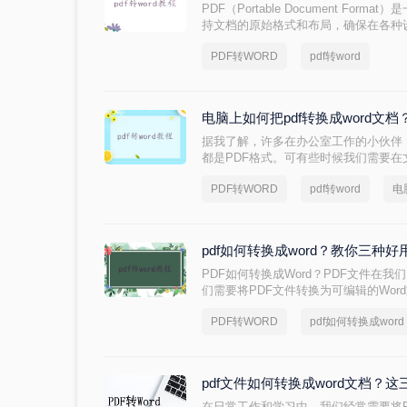
PDF（Portable Document Fo
持文档的原始格式和布局，确保在各种
然而，有时我们可能需要将PDF文档转换成
PDF转WORD
pdf转word
方便地进行编辑、修改或格式调整。那么p
以下是一些常见的方法来实现这一转换
电脑上如何把pdf转换成word文
据我了解，许多在办公室工作的小伙伴
都是PDF格式。可有些时候我们需要在
不是那么方便啦。
PDF转WORD
pdf转word
电
pdf如何转换成word？教你三种
PDF如何转换成Word？PDF文件在
们需要将PDF文件转换为可编辑的Wo
么，该怎样有效地将PDF文件转换为W
PDF转WORD
pdf如何转换成word
pdf文件如何转换成word文档？
在日常工作和学习中，我们经常需要将P