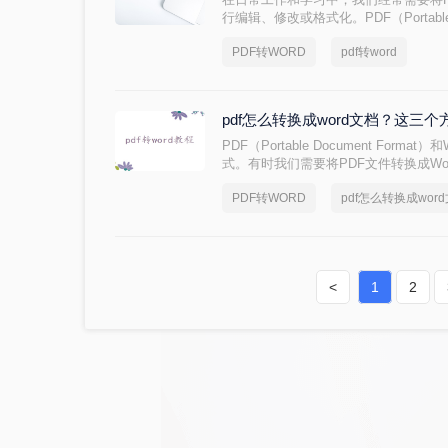
行编辑、修改或格式化。PDF（Portable 
然易于分享和保持格式一致，但在编辑方面
PDF转WORD
pdf转word
文件如何转换成word文档呢？本文将介
的方法，帮助您轻松应对各种需求。
pdf怎么转换成word文档？这
PDF（Portable Document For
式。有时我们需要将PDF文件转换成W
很多人并不清楚如何实现这一功能。今天
PDF转WORD
pdf怎么转换成wor
word文档方法，帮助您轻松将PDF文件
<
1
2