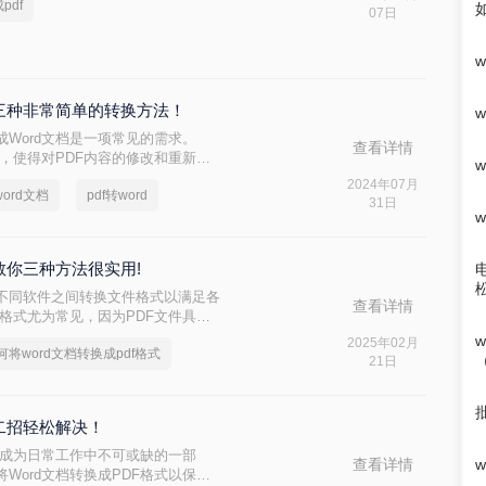
pdf
论您想同时将多少word文件转换为
07日
这三种非常简单的转换方法！
成Word文档是一项常见的需求。
查看详情
性，使得对PDF内容的修改和重新排
成word文档呢？本文将介绍三种常
2024年07月
ord文档
pdf转word
实现文档格式的转换。
31日
？教你三种方法很实用!
不同软件之间转换文件格式以满足各
查看详情
F格式尤为常见，因为PDF文件具有
设备和操作系统上保持一致的显示效
2025年02月
何将word文档转换成pdf格式
换成pdf格式，帮助读者轻松完成这
21日
？二招轻松解决！
已经成为日常工作中不可或缺的一部
查看详情
Word文档转换成PDF格式以保护