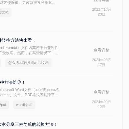
档，以方便编辑、更改或重复利用其中
成word文档的方法。
2023年10月
rd文档
23日
四种转换方法快来看！
ment Format）文件因其跨平台兼容性
查看详情
广受欢迎。然而，在某些情况下，我
.docx或.doc），以便进行编辑、
2024年08月
怎么把pdf转换成word文档
word文档呢？本文将详细介绍几种
17日
您轻松完成这一任务。
这4种方法给你！
oft Word文档（.doc或.docx格
查看详情
nt Format）文件。PDF格式因其跨平台
特性而备受青睐。那么word文档怎
2024年09月
pdf
word转pdf
Word文档转换成PDF的方法，帮助
12日
？给大家分享三种简单的转换方法！