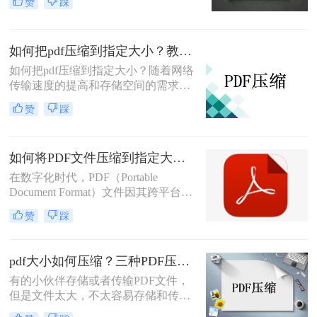
赞
踩
介绍pdf如何压缩文件大小方法，帮助
您将PDF文件的大小压缩到更小。
如何把pdf压缩到指定大小？教你2种简单有效的方法，学会很方便！
如何把pdf压缩到指定大小？​随着网络
传输速度的提高和存储空间的需求增
加，PDF文件大小成为了一个重要的
赞
踩
考虑因素。为了能够快速上传、下载
和分享PDF文档，我们经常需要将它
们压缩至适当的大小。本文将介绍一
如何将PDF文件压缩到指定大小？两种方法教你压缩pdf
些简单而有效的方法，帮助您将PDF
文件压缩至指定的大小。
在数字化时代，PDF（Portable
Document Format）文件因其跨平台兼
容性和保持文档格式不变的特性而广
赞
踩
受欢迎。然而，随着文档内容的增
加，PDF文件的大小也可能迅速膨
胀，这不仅占用了大量存储空间，还
pdf大小如何压缩？三种PDF压缩实用方法！
可能影响文件传输的速度。因此，将
有的小伙伴存储或者传输PDF文件，
PDF文件压缩到指定大小成为了一个
但是文件太大，不太容易存储和传
常见的需求。那么如何将PDF文件压
输，因此想要压缩PDF文件，但是却
缩到指定大小呢？本文将介绍几种方