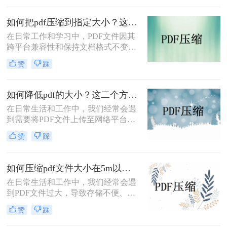
何压缩pdf文件大小在5m以内呢？本
文将介绍两种实用的方法，帮助你将
如何把pdf压缩到指定大小？这3种压缩方法操作起来很简单!！
PDF文件大小压缩到5M以内。
在日常工作和学习中，PDF文件因其
跨平台兼容性和保持文档格式不变的
特点而广受欢迎。然而，随着文件内
赞
踩
容的增加，PDF文件的大小也会相应
增大，这不仅会占用更多的存储空
间，还可能影响文件的传输速度。因
如何降低pdf的大小？这二个方法帮你搞定！
此，将PDF文件压缩到指定大小成为
在日常生活和工作中，我们经常会遇
了一个常见的需求。那么如何把pdf压
到需要将PDF文件上传至网络平台或
缩到指定大小呢？本文将详细介绍几
发送给他人的情况。然而，有时PDF
种方法，帮助你将PDF文件压缩到所
赞
踩
文件的大小可能超过平台或邮箱的限
需的大小。
制，导致上传或发送失败。那么如何
降低pdf的大小呢？本文将介绍二种将
如何压缩pdf文件大小在5m以内？这3个方法可以实现！
PDF文件缩小的方法，帮助您轻松解
在日常生活和工作中，我们经常会遇
决PDF文件过大的问题。
到PDF文件过大，导致存储不便、传
输缓慢或无法满足特定平台上传要求
赞
踩
的问题。将PDF文件压缩至5MB以
内，不仅可以节省存储空间，还能提