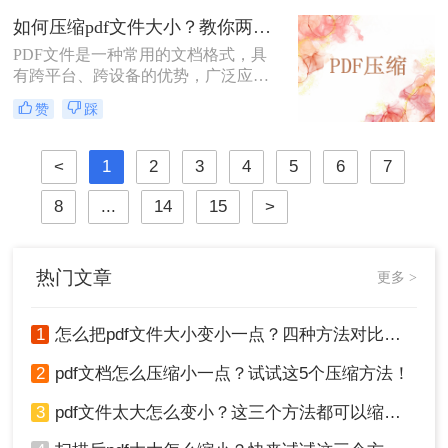
高文件处理效率。那么如何压缩pdf文
如何压缩pdf文件大小？教你两招，一键释放80％体积！
件大小在5m以内呢？下面将为您介绍
PDF文件是一种常用的文档格式，具
几种简单有效的方法，帮助您轻松实
有跨平台、跨设备的优势，广泛应用
现PDF文件的压缩。
于各种场景。然而，有时候我们会发
赞
踩
现PDF文件过大，不仅占用了过多的
存储空间，而且在传输过程中也耗费
了过多的时间。这时，我们就需要将
<
1
2
3
4
5
6
7
PDF文件进行压缩。本文将介绍如何
压缩pdf文件大小方法，帮助您解决这
8
...
14
15
>
一问题。
热门文章
更多 >
1
怎么把pdf文件大小变小一点？四种方法对比，一看就懂！
2
pdf文档怎么压缩小一点？试试这5个压缩方法！
3
pdf文件太大怎么变小？这三个方法都可以缩小！