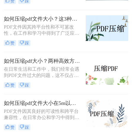
赞
踩
不知道pdf大小如何压缩，那么小编就
法来实现这一目标。
来为大家介绍一下吧。
如何压缩pdf文件大小？这3种压缩方法一定要学会!！
PDF文件因其跨平台性和不可篡改
性，在工作和学习中得到了广泛应
用。然而，有时PDF文件过大，会给
赞
踩
传输和存储带来不便。那么如何压缩
pdf文件大小呢？本文将介绍三种压缩
PDF文件大小的方法，帮助用户轻松
如何压缩pdf大小？两种高效方法详解！
减小PDF文件的大小。
在日常生活和工作中，我们经常会遇
到PDF文件过大的问题，这不仅占用
了大量的存储空间，还降低了文件的
赞
踩
传输效率。因此，掌握几种有效的
PDF压缩方法显得尤为重要。那么如
何压缩pdf大小呢？本文将介绍两种常
如何压缩pdf文件大小在5m以内？分享二个实用压缩方法！
用的PDF压缩方法，以帮助您更好地
PDF文件因其良好的可读性和跨平台
压缩PDF文件。
兼容性，在日常办公和学习中得到了
广泛应用。然而，有时过大的PDF文
赞
踩
件会给传输和存储带来不便。那么如