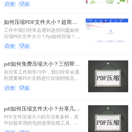
常生活和工作中被广泛使用。然而，
赞
踩
有时PDF文件可能会因为包含大量的
图像、矢量图形、字体等而体积庞
大，这不仅在传输时造成不便，还可
如何压缩PDF文件大小？超简单的压缩方法来了!
能占用大量的存储空间。因此，学会
工作中我们经常会遇到这些问题如何
如何压缩pdf文件大小成为了许多人的
压缩PDF文件大小？Ppt如何压缩？
需求。本文将介绍几种常见且实用的
Word如何压缩？视频如何压缩？……
PDF压缩方法。
赞
踩
今天小编来介绍一款能够压缩文件的
工具 - 转转大师PDF转换器
pdf如何免费压缩大小？三招帮你轻松解决大小问题！
在日常工作和学习中，我们经常会遇
到需要将PDF文档进行压缩的情况。
不仅可以减小文件大小，便于存储和
赞
踩
传输，还可以提高文件的加载速度和
分享效率。那么，pdf如何免费压缩大
小呢？下面就为大家分享三种简单有
pdf如何压缩文件大小？分享几种好用的压缩方法！
效的方法。
PDF文件压缩大小的方法有多种，其
中比较常用的包括使用在线工具、软
件以及一些特定的技术。下面我们将