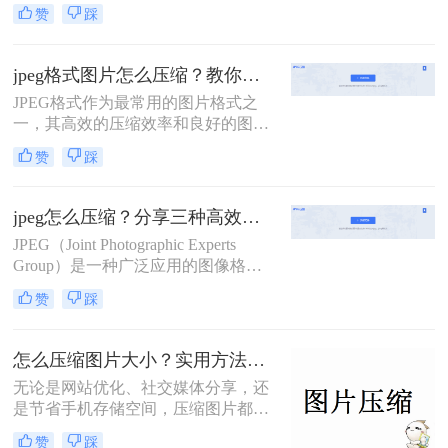
良好的图像质量，成为存储和分享照
赞
踩
片的首选格式。然而，有时我们需要
进一步减小JPEG图片的文件大小，以
便更快地上传、下载或在社交媒体上
jpeg格式图片怎么压缩？教你四招轻松压缩！
分享。那么怎么压缩图片jpeg呢？本
JPEG格式作为最常用的图片格式之
文将介绍两种有效的JPEG图片压缩方
一，其高效的压缩效率和良好的图像
法。
质量使其广受欢迎。然而，在某些情
赞
踩
况下，我们可能需要进一步压缩JPEG
图片以节省存储空间或加快文件传输
速度。那么jpeg格式图片怎么压缩
jpeg怎么压缩？分享三种高效压缩方法！
呢？本文将介绍四种压缩JPEG格式图
JPEG（Joint Photographic Experts
片的方法。
Group）是一种广泛应用的图像格
式，因其高压缩比和良好的视觉质量
赞
踩
而备受青睐。然而，在网络传输、电
子邮件发送或存储空间有限的情况
下，减小JPEG文件的大小就显得尤为
怎么压缩图片大小？实用方法分享（覆盖6种场景+参数优化+避坑技巧）！
重要。那么jpeg怎么压缩呢？本文将
无论是网站优化、社交媒体分享，还
介绍三种压缩JPEG图片的方法。
是节省手机存储空间，压缩图片都是
刚需。那么怎么压缩图片大小呢？本
赞
踩