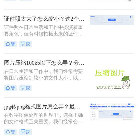
呢？本文总结了6种高效压缩方法，
助你快速掌握压缩技巧。
证件照太大了怎么缩小？这2个方法轻松满足你的需求 ！
证件照在日常生活和工作中扮演着重
要角色，但有时候拍摄出来的证件照
文件体积过大，不仅占用存储空间，
赞
踩
还可能影响上传速度或不符合某些平
台的要求。那么证件照太大了怎么缩
小呢？本文将介绍两种高效的方法来
图片压缩100kb以下怎么弄？分享4个高效压缩方法！
缩小证件照的大小。
在日常生活和工作中，我们经常需要
将图片压缩到较小的文件大小，以便
于上传、发送或存储。将图片压缩到
赞
踩
100KB以下是一个常见的需求。那么
图片压缩100kb以下怎么弄呢？本文
将详细介绍几种实现这一目标的方
jpg转png格式图片怎么弄？最新有效的转换方法终极指南！
法。
在数字图像处理的世界里，选择正确
的文件格式至关重要。我们经常会遇
到一个场景：手头有一张JPEG（或
赞
踩
JPG）格式的图片，但由于项目需求