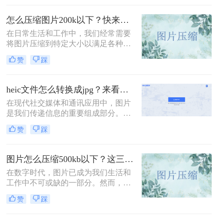
（例如需要透明背景、更高画质保
存），必须将其转换为PNG格式。虽
怎么压缩图片200k以下？快来试试这4种压缩方法!！
然听起来简单，但不同的转换方法在
在日常生活和工作中，我们经常需要
便捷性、质量和控制力上差异巨大。
将图片压缩到特定大小以满足各种需
那么jpg转png格式图片怎么弄呢？
求，比如上传至社交媒体、发送电子
赞
踩
邮件或存储到移动设备中。那么怎么
压缩图片200k以下呢？本文将介绍四
种将图片压缩到200K以下的实用方
heic文件怎么转换成jpg？来看看这二种方法吧！
法。
在现代社交媒体和通讯应用中，图片
是我们传递信息的重要组成部分。然
而，一些设备（如iPhone）默认保存
赞
踩
图片为HEIC格式，这在某些情况下可
能会引发一些问题。由于HEIC格式存
在兼容性问题，许多人希望将其转换
图片怎么压缩500kb以下？这三个小方法一定能帮到你！
为更常见的JPEG格式。本文将详细介
在数字时代，图片已成为我们生活和
绍heic文件怎么转换成jpg，以及一些
工作中不可或缺的一部分。然而，随
应用程序和工具的推荐。
着图片分辨率和质量的不断提高，图
赞
踩
片文件的大小也相应增大，这在一定
程度上给我们的存储和传输带来了不