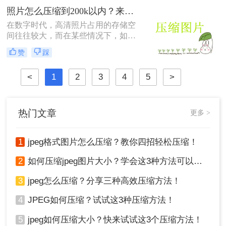
便。因此，学会图片怎么压缩500kb
照片怎么压缩到200k以内？来试试这2种压缩方法！
以下，对于提高文件处理效率至关重
在数字时代，高清照片占用的存储空
要。下面将为您介绍三种实用的图片
间往往较大，而在某些情况下，如上
压缩方法。
传至网页、发送电子邮件或保存至手
赞
踩
机时，我们可能需要将照片压缩到更
小的尺寸，尤其是200k以内。这不仅
<
1
2
3
4
5
>
有助于节省存储空间，还能加快传输
速度。那么照片怎么压缩到200k以内
呢？以下是一些将照片压缩到200k以
内的详细步骤与技巧。
热门文章
更多 >
1
jpeg格式图片怎么压缩？教你四招轻松压缩！
2
如何压缩jpeg图片大小？学会这3种方法可以轻松压缩!
3
jpeg怎么压缩？分享三种高效压缩方法！
4
JPEG如何压缩？试试这3种压缩方法！
5
jpeg如何压缩大小？快来试试这3个压缩方法！