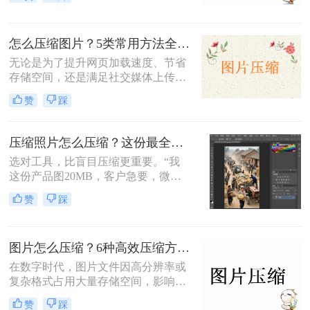
文从零基础小白到技术开发者，系统
整理图片压缩的实用方法，助你精准
平衡画质与体积。
怎么压缩图片？5类常用方法全解析！
无论是为了提升网页加载速度、节省
存储空间，还是满足社交媒体上传限
制，图片压缩都是高频需求。那么怎
赞
踩
么压缩图片呢？本文系统梳理5类主
流方法，从零基础到专业级工具，助
你快速掌握压缩技巧。
压缩照片怎么压缩？这份最全压缩指南，小白也能轻松降80%！
选对工具，比盲目压缩更重要。“我
这份产品图20MB，客户急要，微信
死活发不出去！”一位做电商的朋友
赞
踩
半夜给我发来消息。这场景，想必很
多职场人和自媒体创作者都不陌生。
图片怎么压缩？6种高效压缩方法分享！
在数字时代，图片文件因高分辨率或
复杂格式占用大量存储空间，影响传
输和加载速度。那么图片怎么压缩
赞
踩