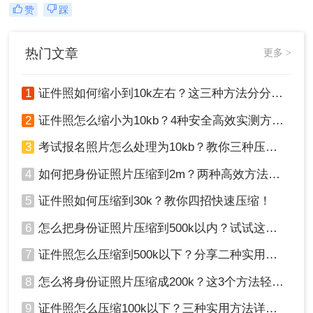
文件体积过大，不仅占用存储空间，
赞
踩
还可能影响上传速度或不符合某些平
台的要求。那么证件照太大了怎么缩
小呢？本文将介绍两种高效的方法来
热门文章
更多 >
缩小证件照的大小。
1
证件照如何缩小到10k左右？这三种方法分分钟解决！
2
证件照怎么缩小为10kb？4种安全高效实测方法（附清晰度保障指南）
3
考试报名照片怎么处理为10kb？教你三种压缩证件照的方法！
4
如何把身份证照片压缩到2m？两种高效方法分享！
5
证件照如何压缩到30k？教你四招快速压缩！
6
怎么把身份证照片压缩到500k以内？试试这二个压缩方法！
7
证件照怎么压缩到500k以下？分享二种实用压缩方法！
8
怎么将身份证照片压缩成200k？这3个方法轻松压缩！
9
证件照怎么压缩100k以下？三种实用方法详解分享！