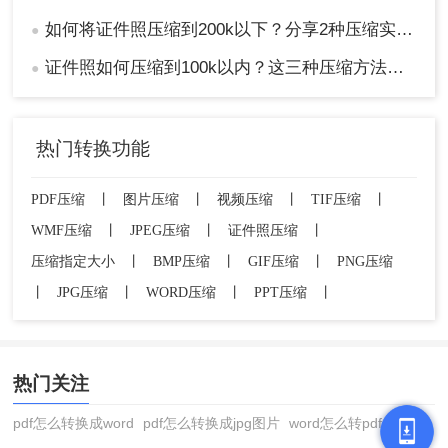
如何将证件照压缩到200k以下？分享2种压缩实用技巧！
●
证件照如何压缩到100k以内？这三种压缩方法分享给你！
●
热门转换功能
PDF压缩
丨
图片压缩
丨
视频压缩
丨
TIF压缩
丨
WMF压缩
丨
JPEG压缩
丨
证件照压缩
丨
压缩指定大小
丨
BMP压缩
丨
GIF压缩
丨
PNG压缩
丨
JPG压缩
丨
WORD压缩
丨
PPT压缩
丨
热门关注
pdf怎么转换成word
pdf怎么转换成jpg图片
word怎么转pdf