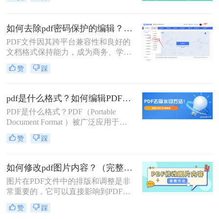
时代下，必须随时具备防范意识来维
护自身利益免受侵犯。这一意识当然
还包括到我们每天传输文件之中，而
如何去除pdf密码保护的编辑？教你两个小方法！
最为普遍的是为PDF文件添加密码。
PDF文件因其跨平台兼容性和良好的
问题在于我们已获得PDF文件去编辑
文档格式保持能力，成为商务、学习
使用，但是也要每开启一次都要输入
和日常工作中不可或缺的文件格式。
一次密码，比较繁琐，所以干脆可以
赞
踩
然而，为了保护文件不被随意修改，
解除密码，今天教给你一个在线解除
许多PDF文件都设置了密码保护，特
文件密码的方法，感兴趣的小伙伴一
别是编辑权限的限制。本文将详细介
起来看看。
pdf是什么格式？如何编辑PDF文件
绍如何去除pdf密码保护的编辑，特别
PDF是什么格式？PDF（Portable
是编辑权限的限制，以便用户能够自
Document Format ）被广泛应用于文
由编辑和修改文件内容。
档的传递和存储，它可以在不同操作
赞
踩
系统和软件环境下保持文件的格式一
致性。PDF格式最大的特点是文件的
可移植性和保密性，因此在现代社会
如何修改pdf图片内容？（完整教程版）
中得到了广泛应用。那么，如何编辑
图片在PDF文件中的排版和调整是非
PDF文件呢？下面一起看看吧。
常重要的，它可以直接影响到PDF文
件的可读性和使用体验。本文将详细
赞
踩
介绍如何修改pdf图片内容？以便让读