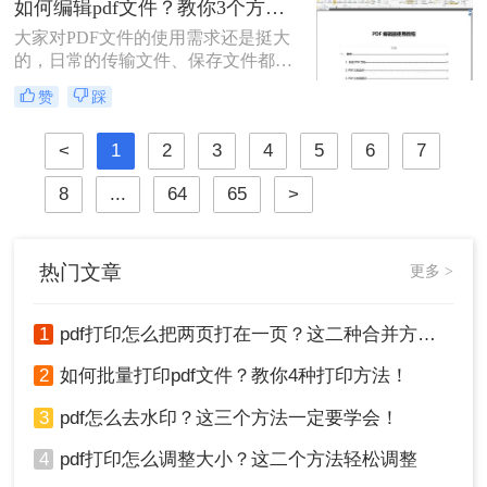
如何编辑pdf文件？教你3个方法！
可以轻松实现如何编辑pdf文件内容的
大家对PDF文件的使用需求还是挺大
方法，一起来学习吧！
的，日常的传输文件、保存文件都会
使用到它。很多时候我们在浏览文件
赞
踩
时会发现文件中出现一些错误，或者
是不完善的地方，想要修改它却发现
<
1
2
3
4
5
6
7
PDF文件无法编辑。今天教大家两种
可以轻松实现如何编辑pdf文件的方
8
...
64
65
>
法，一起来学习吧！
热门文章
更多 >
1
pdf打印怎么把两页打在一页？这二种合并方法了解一下！
2
如何批量打印pdf文件？教你4种打印方法！
3
pdf怎么去水印？这三个方法一定要学会！
4
pdf打印怎么调整大小？这二个方法轻松调整