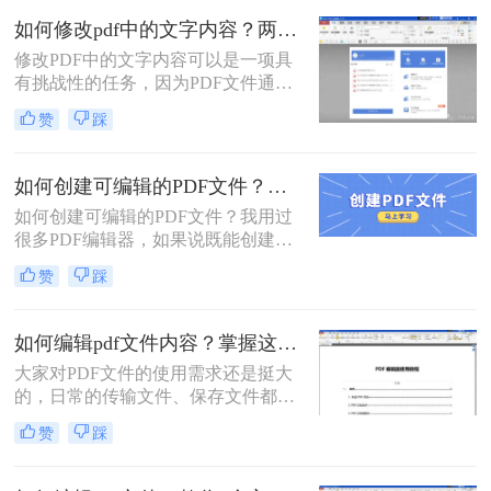
内容的遮掩，这种时候就需要需要一
如何修改pdf中的文字内容？两种方法帮你修改！
些专业的编辑工具来进行水印的去除
修改PDF中的文字内容可以是一项具
或是再编辑。
有挑战性的任务，因为PDF文件通常
被设计为只读格式，以保护文件的完
赞
踩
整性和原始格式。然而，有一些方法
可以修改PDF中的文字内容，下面将
介绍如何修改pdf中的文字内容方法。
如何创建可编辑的PDF文件？创建PDF文件全教程版
如何创建可编辑的PDF文件？我用过
很多PDF编辑器，如果说既能创建图
文混合的PDF文件，又可以高度还原
赞
踩
排版，那推荐使用转转大师PDF编辑
器，还支持给PDF文件加水印，加密
码等高级功能，下面我们一起来了解
如何编辑pdf文件内容？掌握这三个方法，轻松编辑PDF文件！
下吧。
大家对PDF文件的使用需求还是挺大
的，日常的传输文件、保存文件都会
使用到它。很多时候我们在浏览文件
赞
踩
时会发现文件中出现一些错误，或者
是不完善的地方，想要修改它却发现
PDF文件无法编辑。今天教大家两种