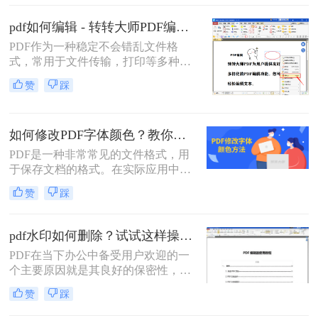
者更好地使用和阅读PDF文件。
pdf如何编辑 - 转转大师PDF编辑器使用教程
PDF作为一种稳定不会错乱文件格
式，常用于文件传输，打印等多种场
合，深受广大办公人士的好评转转大
赞
踩
师PDF编辑器支持PDF 文件内容编
辑、添加文本/图片、绘制标注等多种
实用功能。那么，pdf如何编辑呢？那
如何修改PDF字体颜色？教你用PDF编辑器修改字体颜色！
么小编来给大家演示一下PDF编辑的
方法。
PDF是一种非常常见的文件格式，用
于保存文档的格式。在实际应用中，
我们经常需要对PDF进行编辑，其中
赞
踩
修改PDF字体颜色是一种常见的需
求，本文将介绍如何使用PDF编辑器
来修改PDF文件中的字体颜色。
pdf水印如何删除？试试这样操作，干净利落删除！
PDF在当下办公中备受用户欢迎的一
个主要原因就是其良好的保密性，其
中最为主要的就是加密和水印功能，
赞
踩
不过有些时候要进行文件使用时，可
能会因为水印位置的不当，导致某些