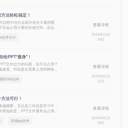
缩方法轻松搞定！
件在制作过程中往往会因为包含大量的图
查看详情
不仅会占用大量的存储空间，还会影
文件大小成为了一个必要的操作。那么
2024年10月
pt文件大小
两种压缩PPT文件大小的方法。
26日
给PPT“瘦身”！
PPT文件过大的问题，这不仅占用了
查看详情
输速度。特别是在需要上传到网络或
令人头疼。那么，如何将PPT文件压
2025年02月
压缩到10m以内
方法。
13日
个方法可行！
越来越频繁，无论是工作还是学习中，
查看详情
所周知的是，PPT文件通常会占用很
带来了很大的负担。那么，ppt压
2024年01月
小
压缩ppt文件
压缩PPT文件的技巧，让您的PPT
18日