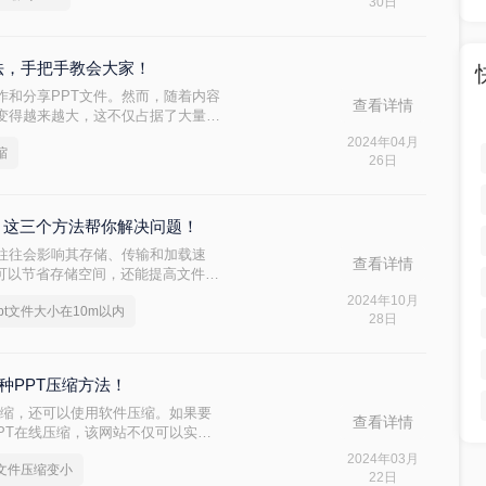
30日
法，手把手教会大家！
作和分享PPT文件。然而，随着内容
查看详情
会变得越来越大，这不仅占据了大量的
便。因此，压缩PPT文件成为了一个
2024年04月
缩
文将详细介绍PPT压缩的方法与步
26日
内？这三个方法帮你解决问题！
小往往会影响其存储、传输和加载速
查看详情
仅可以节省存储空间，还能提高文件传
10m以内呢？本文将介绍三种压缩
2024年10月
pt文件大小在10m以内
28日
种PPT压缩方法！
压缩，还可以使用软件压缩。如果要
查看详情
PPT在线压缩，该网站不仅可以实现
件的在线压缩。可以来尝试一下哦。
2024年03月
t文件压缩变小
22日