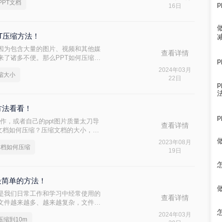
PPT文档
缩，以便您可以更容易地分享和传
16日
PT压缩方法！
常因为包含大量的图片、视频和其他媒
查看详情
来了诸多不便。那么PPT如何压缩大
绍二种实用的方法，帮助您轻松压缩
2024年03月
压缩大小
22日
方法看看！
作，或者自己的ppt图片质量太刀导
查看详情
t文档如何压缩？压缩文档的大小，不
开和传输文件的速度，下面给大家分
2023年08月
t文档如何压缩
键就能轻松搞定。
19日
种最简单的方法！
是我们日常工作和学习中经常使用的
查看详情
T文件越来越多、越来越复杂，文件大
PT带来了困扰。有时，我们会发现
2024年03月
压缩到10m
，或者上传到网络时需要很长时间。