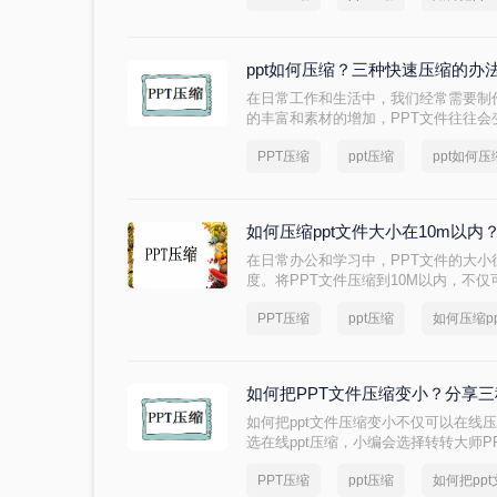
ppt如何压缩？三种快速压缩的办
在日常工作和生活中，我们经常需要制
的丰富和素材的增加，PPT文件往往
存储空间，还可能导致传输和分享的不
PPT压缩
ppt压缩
ppt如何压
必要的操作。那么PPT如何压缩呢？本
骤，帮助您轻松减小文件大小。
如何压缩ppt文件大小在10m以
在日常办公和学习中，PPT文件的大
度。将PPT文件压缩到10M以内，不
输效率。那么如何压缩ppt文件大小在
PPT压缩
ppt压缩
如何压缩p
PPT文件大小的方法。
如何把PPT文件压缩变小？分享三
如何把ppt文件压缩变小不仅可以在线
选在线ppt压缩，小编会选择转转大师
PPT文档的压缩，还可以实现各种文
PPT压缩
ppt压缩
如何把pp