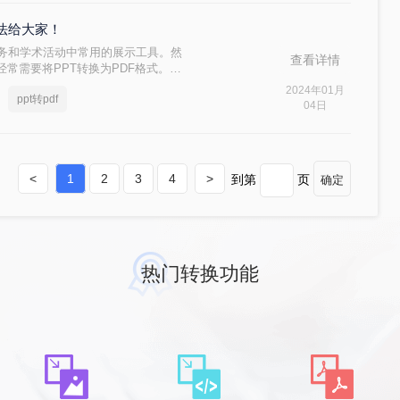
方法给大家！
现代商务和学术活动中常用的展示工具。然
查看详情
常需要将PPT转换为PDF格式。
性高等优点。本文将介绍ppt如何转
2024年01月
ppt转pdf
注意事项。
04日
<
1
2
3
4
>
到第
页
确定
热门转换功能