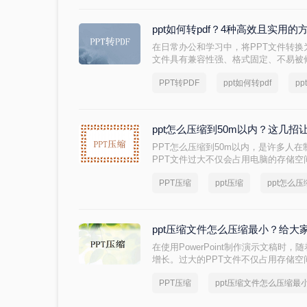
ppt如何转pdf？4种高效且实用的
在日常办公和学习中，将PPT文件转换
文件具有兼容性强、格式固定、不易被
印或存档。那么ppt如何转pdf呢？本文
PPT转PDF
ppt如何转pdf
pp
助你轻松完成文件转换。
ppt怎么压缩到50m以内？这几招
PPT怎么压缩到50m以内，是许多人在
PPT文件过大不仅会占用电脑的存储
扰。那么，我们应该如何压缩PPT文件
PPT压缩
ppt压缩
ppt怎么
将为您提供一些实用的方法和技巧。
ppt压缩文件怎么压缩最小？给大
在使用PowerPoint制作演示文稿
增长。过大的PPT文件不仅占用存储
此，学会如何压缩PPT文件变得尤为重
PPT压缩
ppt压缩文件怎么压缩最
呢？本文将介绍四种实用的PPT压缩
小。