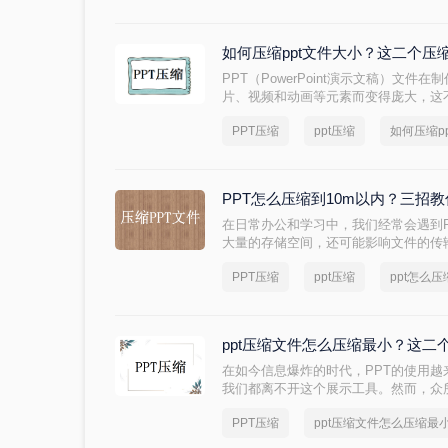
如何压缩ppt文件大小？这二个压
PPT（PowerPoint演示文稿）文
片、视频和动画等元素而变得庞大，这
响文件的传输速度。因此，压缩PPT
PPT压缩
ppt压缩
如何压缩p
如何压缩ppt文件大小呢？本文将介绍
PPT怎么压缩到10m以内？三招教你
在日常办公和学习中，我们经常会遇到
大量的存储空间，还可能影响文件的传
发送给其他人时，文件大小的限制往往
PPT压缩
ppt压缩
ppt怎么
缩到10M以内呢？下面将介绍三个实用
ppt压缩文件怎么压缩最小？这二
在如今信息爆炸的时代，PPT的使用
我们都离不开这个展示工具。然而，众
大的存储空间，给我们的电脑和移动设备
PPT压缩
ppt压缩文件怎么压缩最
缩文件怎么压缩最小呢？本文将为您揭秘
文件变得更加轻盈。