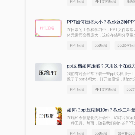
PPT压缩
PPT文档压缩
压缩
受到影响。本文将介绍ppt文档如何压
递。
PPT如何压缩大小？教你这2种P
在日常的工作和学习中，PPT文件常
体元素而变得庞大，这给存储和分享带
小​呢？为了解决这个问题，本文将介
PPT压缩
ppt压缩
ppt如何
PPT文件的大小。
ppt文档如何压缩？来用这个在线
我们有时会经常下载一些ppt文档用于工
致了了ppt体积大，打开速度慢，那pp
仅可以节省存储空间，而且可以提升打
PPT压缩
PPT文档压缩
pp
享一招免费ppt文件压缩的好方法，一
如何把ppt压缩到10m？教你二
在现如今信息化的社会中，幻灯片演示
一种工具。然而，随着我们制作的PP
小也逐渐增大，这给我们分享和传输P
PPT压缩
ppt压缩
如何把ppt
PPT文件太大无法通过电子邮件发送