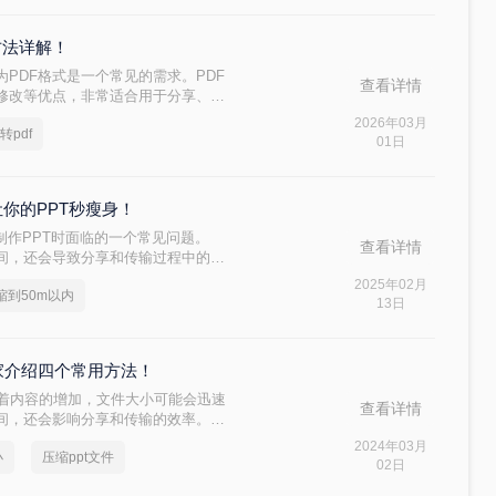
方法详解！
为PDF格式是一个常见的需求。PDF
查看详情
修改等优点，非常适合用于分享、打
将介绍几种常用的PPT转PDF方法，
2026年03月
t转pdf
01日
让你的PPT秒瘦身！
制作PPT时面临的一个常见问题。
查看详情
空间，还会导致分享和传输过程中的困
，以确保其大小在50M以内呢？本文
2025年02月
压缩到50m以内
13日
家介绍四个常用方法！
时，随着内容的增加，文件大小可能会迅速
查看详情
空间，还会影响分享和传输的效率。因
要。那么ppt压缩文件怎么压缩最小
2024年03月
小
压缩ppt文件
方法，帮助您轻松将文件大小压缩到最
02日